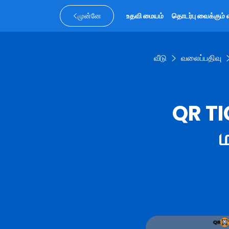
முன்னே
உதவி மையம்
தொடர்பு வைக்கும் 
வீடு
வலைப்பதிவு
QR TI
ம