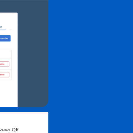
க்கான QR