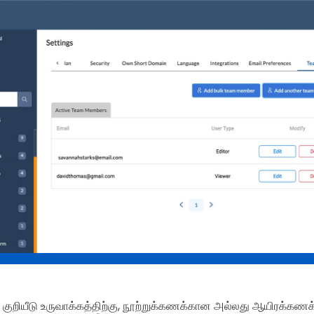
ுறியீடு உருவாக்கத்திற்கு, நூற்றுக்கணக்கான அல்லது ஆயிரக்கண