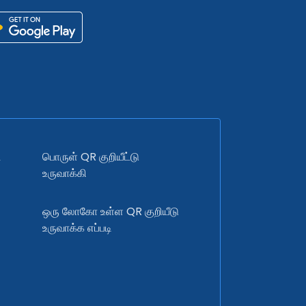
ை
பொருள் QR குறியீட்டு
உருவாக்கி
ஒரு லோகோ உள்ள QR குறியீடு
உருவாக்க எப்படி