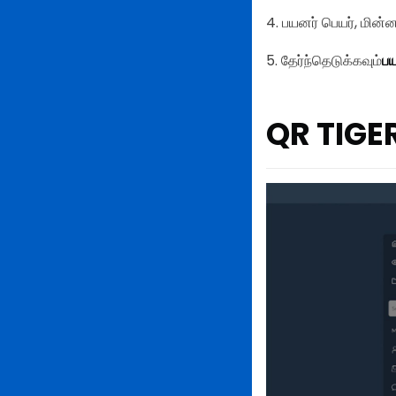
4. பயனர் பெயர், மின
5. தேர்ந்தெடுக்கவும்
ப
QR TIGER