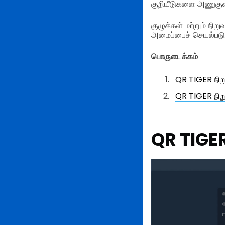
குறியீடுகளை அணுகுவத
குழுக்கள் மற்றும் ந
அமைப்பைச் செயல்படுத்
பொருளடக்கம்
QR TIGER நி
QR TIGER நி
QR TIGE