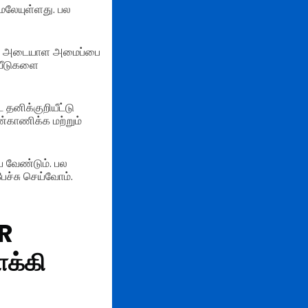
ேலேயுள்ளது. பல
ற்சி அடையாள அமைப்பை
ியீடுகளை
தனிக்குறியீட்டு
ண்காணிக்க மற்றும்
ய வேண்டும். பல
ச்சு செய்வோம்.
QR
ாக்கி