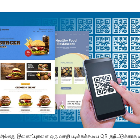
 அல்லது இணைப்புகளை ஒரு வசதி படிக்கக்கூடிய QR குறியீடுக்காக மா