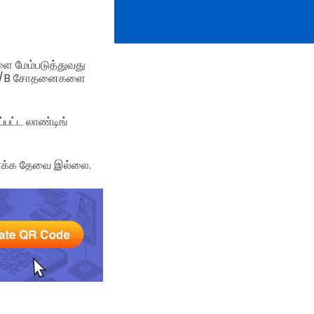
ளை மேம்படுத்துவது
து A/B சோதனைகளை
்பட்ட லாண்டிங்
ாக்க தேவை இல்லை.