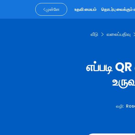
முன்னே
உதவி மையம்
தொடர்பு வைக்கும் 
வீடு
வலைப்பதிவு
எப்படி QR
உரு
வழி
:
Rose