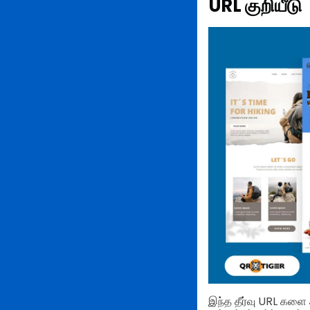
URL குறியீடு
இந்த தீர்வு URL களை