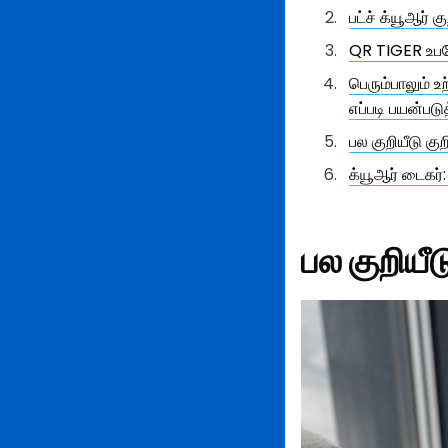
பட்ச் க்யூஆர் 
QR TIGER உபயோ
பெரும்பாலும் உ
எப்படி பயன்பட
பல குறியீடு கு
க்யூஆர் டைகர்:
பல குறியீ