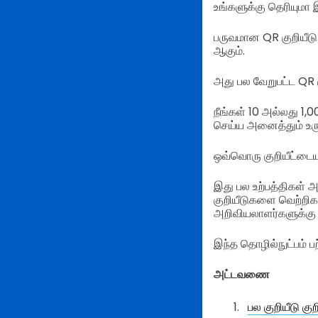
உங்களுக்கு தெரியுமா
பருவமான QR குறியீடு
ஆகும்.
அது பல வேறுபட்ட QR க
நீங்கள் 10 அல்லது 1
செய்ய அனைத்தும் உரு
ஒவ்வொரு குறியீட்டையு
இது பல உற்பத்திகள் 
குறியீடுகளை வெற்றிக
அறிவியலாளர்களுக்கு 
இந்த தொழில்நுட்பம் ப
அட்டவணை
பல குறியீடு கு