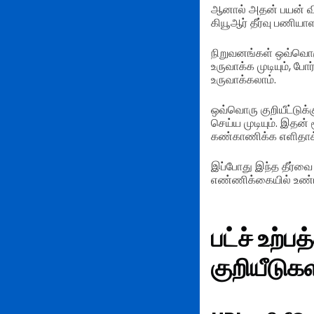
ஆனால் அதன் பயன் விளக
கியூஆர் தீர்வு பணியாள
நிறுவனங்கள் ஒவ்வொர
உருவாக்க முடியும், போ
உருவாக்கலாம்.
ஒவ்வொரு குறியீட்டுக்
செய்ய முடியும். இதன்
கண்காணிக்க எளிதாக்க
இப்போது இந்த தீர்வை 
எண்ணிக்கையில் உண்ட
பட்ச் உற்ப
குறியீடு