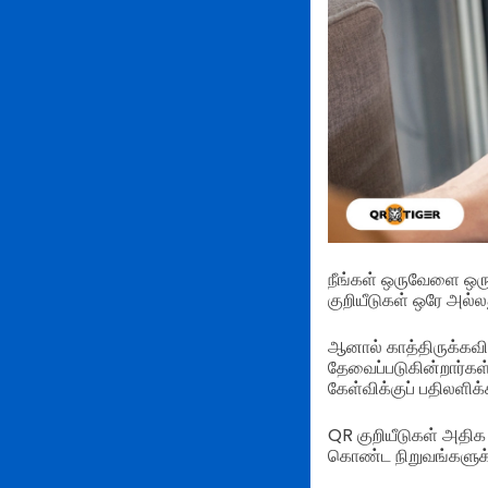
நீங்கள் ஒருவேளை ஒரு
குறியீடுகள் ஒரே அல்ல
ஆனால் காத்திருக்கவி
தேவைப்படுகின்றார்கள
கேள்விக்குப் பதிலளிக்
QR குறியீடுகள் அதிக
கொண்ட நிறுவங்களுக்