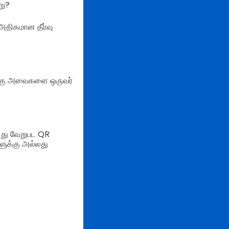
று?
அதிகமான தீர்வு
ுக்கு அவைகளை ஒருவர்
அது வேறுபட QR
ளுக்கு அல்லது