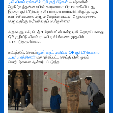
டிவி விளம்பரங்களில் QR குறியீடுகள்
அவர்களின்
நெகிழ்வுத்தன்மையின் காரணமாக பிரபலமாகிவிட்டது;
இந்தக் குறியீடுகள் டிவி பார்வையாளர்களிடமிருந்து ஒரு
கவர்ச்சிகரமான மற்றும் வேடிக்கையான அனுபவத்தைப்
பெறுவதற்கு ஆர்வத்தைப் பெற்றுள்ளன.
அதாவது, லவ், டெத் + ரோபோட்ஸ் என்ற டிவி தொகுப்பானது
QR குறியீடு விளம்பர டிவி டிஸ்ப்ளேவை முதலில்
பயன்படுத்தவில்லை.
சமீபத்தில், தொடர்
மூன் நைட் டிவியில் QR குறியீடுகளைப்
பயன்படுத்தினார்
மறைக்கப்பட்ட செய்தியின் மூலம்
வெறியர்களை ஆச்சரியப்படுத்த.