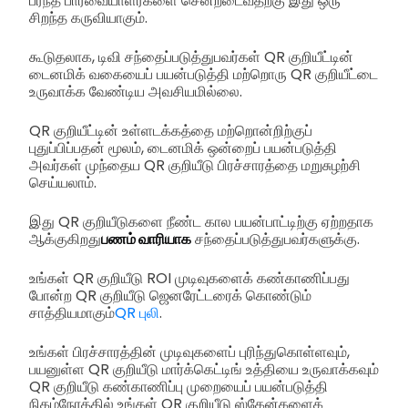
பரந்த பார்வையாளர்களை சென்றடைவதற்கு இது ஒரு
சிறந்த கருவியாகும்.
கூடுதலாக, டிவி சந்தைப்படுத்துபவர்கள் QR குறியீட்டின்
டைனமிக் வகையைப் பயன்படுத்தி மற்றொரு QR குறியீட்டை
உருவாக்க வேண்டிய அவசியமில்லை.
QR குறியீட்டின் உள்ளடக்கத்தை மற்றொன்றிற்குப்
புதுப்பிப்பதன் மூலம், டைனமிக் ஒன்றைப் பயன்படுத்தி
அவர்கள் முந்தைய QR குறியீடு பிரச்சாரத்தை மறுசுழற்சி
செய்யலாம்.
இது QR குறியீடுகளை நீண்ட கால பயன்பாட்டிற்கு ஏற்றதாக
ஆக்குகிறது
பணம் வாரியாக
சந்தைப்படுத்துபவர்களுக்கு.
உங்கள் QR குறியீடு ROI முடிவுகளைக் கண்காணிப்பது
போன்ற QR குறியீடு ஜெனரேட்டரைக் கொண்டும்
சாத்தியமாகும்
QR புலி
.
உங்கள் பிரச்சாரத்தின் முடிவுகளைப் புரிந்துகொள்ளவும்,
பயனுள்ள QR குறியீடு மார்க்கெட்டிங் உத்தியை உருவாக்கவும்
QR குறியீடு கண்காணிப்பு முறையைப் பயன்படுத்தி
நிகழ்நேரத்தில் உங்கள் QR குறியீடு ஸ்கேன்களைக்