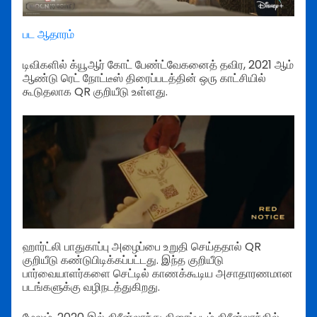
பட ஆதாரம்
டிவிகளில் க்யூஆர் கோட் பேண்ட்வேகனைத் தவிர, 2021 ஆம்
ஆண்டு ரெட் நோட்டீஸ் திரைப்படத்தின் ஒரு காட்சியில்
கூடுதலாக QR குறியீடு உள்ளது.
ஹார்ட்லி பாதுகாப்பு அழைப்பை உறுதி செய்ததால் QR
குறியீடு கண்டுபிடிக்கப்பட்டது. இந்த குறியீடு
பார்வையாளர்களை செட்டில் காணக்கூடிய அசாதாரணமான
படங்களுக்கு வழிநடத்துகிறது.