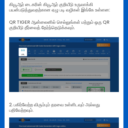
கியூஆர் டைகரின் கியூஆர் குறியீடு உருவாக்கி
பயன்படுத்துவதற்கான ஏழு படி வழிகள் இங்கே உள்ளன:
QR TIGER ஆன்லைனில் செல்லுங்கள் மற்றும் ஒரு QR
குறியீடு தீர்வைத் தேர்ந்தெடுக்கவும்.
2.
பகிர்வேற்ற விரும்பும் தரவை உள்ளிடவும் அல்லது
பதிவேற்றவும்.