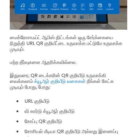
மைக்ரோசாஃப்ட் ஆபிஸ் திட்டங்கள் ஒரு சேர்க்கையை
நிறுத்தி URL QR குறியீட்டை உருவாக்க மட்டுமே உருவாக்க
முடியும்.
மற்ற தீர்வுகளை ஆதரிக்கவில்லை.
இதுவரை, QR டைக்கரின் QR குறியீடு உருவாக்கி
வைக்கலாம்
க்யூஆர் குறியீடு வகைகள்
நீங்கள் கேட்க
முடியும் போது, போது:
URL குறியீடு
வி கார்டு க்யூஆர் குறியீடு
கோப்பு QR குறியீடு
சோசியல் மீடியா QR குறியீடு அல்லது இணைப்பு