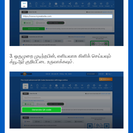
3. ஒருமுறை முடிந்தபின், எளியவாக கிளிக் செய்யவும்
க்யூஆர் குறியீட்டை உருவாக்கவும்
.