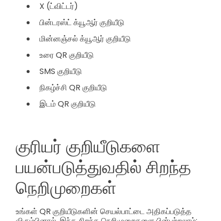
X (ட்விட்டர்)
பின்டரஸ்ட் க்யூஆர் குறியீடு
மின்னஞ்சல் க்யூஆர் குறியீடு
உரை QR குறியீடு
SMS குறியீடு
நிகழ்ச்சி QR குறியீடு
இடம் QR குறியீடு
குரியர் குறியீடுகளை
பயன்படுத்துவதில் சிறந்த
நெறிமுறைகள்
உங்கள் QR குறியீடுகளின் செயல்பாட்டை அதிகப்படுத்த
விரும்பினால், இந்த சிறந்த நெறிமுறைகளை பின்பற்றலாம்: