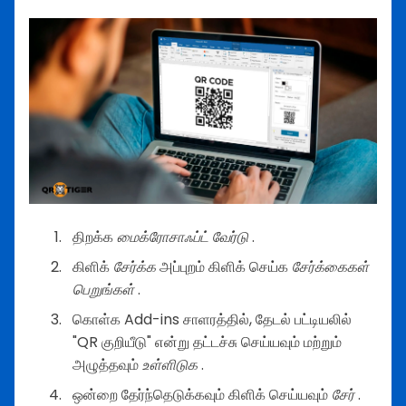
திறக்க
மைக்ரோசாஃப்ட் வேர்டு
.
கிளிக்
சேர்க்க
அப்புறம் கிளிக் செய்க
சேர்க்கைகள்
பெறுங்கள்
.
கொள்க Add-ins சாளரத்தில், தேடல் பட்டியலில்
"QR குறியீடு" என்று தட்டச்சு செய்யவும் மற்றும்
அழுத்தவும்
உள்ளிடுக
.
ஒன்றை தேர்ந்தெடுக்கவும் கிளிக் செய்யவும்
சேர்
.