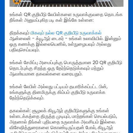
உங்கள் QR குறியீடு லேபிள்களை உருவாக்குவதை தொடங்க
நீங்கள் அனுமப்புகிற படி கள் இங்கே உள்ளன:
திறக்கவும்
மிகவும் நல்ல QR குறியீடு உருவாக்கல்
ஆன்லைன் - க்யூஆர் டைகர் - உங்கள் உலாவியில். இன்னும்
ஒரு கணக்கு இல்லையெனில், உள்நுழையவும் அல்லது
பதிவுசெய்யவும்.
உங்கள் சேமிப்பு அமைப்புக்கு பொருத்தமான 20 QR குறியீடு
தொடர்புக்கு சிறந்த ஒரு தேர்ந்தெடுக்கவும் மற்றும்
ஆவஶ்யமான தகவல்களை வரையறும்.
உங்கள் லேபிள் அல்லது பட்டியம் தயாரிக்கப்பட்ட பின்,
உங்களுக்கு தினமிருக்கு கிம்பம் குறியீடு உருவாக்க
தேர்ந்தெடுக்கவும்.
தகவல்கள்: சூழலக் கியூஆர் குறியீடுகளுக்கு உங்கள்
உள்ளடக்கத்தை திருத்த முடியும், மாற்றங்கள் செயல்படும்,
அதனால் நீங்கள் புதியதை உருவாக்க அவசியம் இல்லை.
விசேஷித்துரைகளை கொண்டிருப்பதன் போல், கியூஆர்