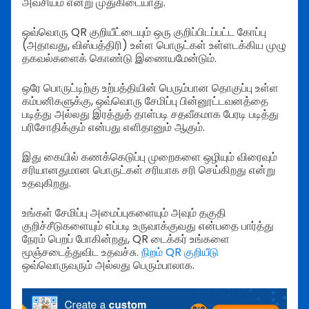
அவசியம் என்று முதுகிடையாது.
ஒவ்வொரு QR குறியீட்டையும் ஒரு குறிப்பிடப்பட்ட கோப்பு
(அதாவது, விஸ்பத்திரி) உள்ள பொருட்கள் உள்ளடக்கிய முழு
தகவல்களைக் கொண்டு இணையமேன்டும்.
ஒரே பொருட்டிற்கு உற்பத்தியின் பெரும்பான தொகுப்பு உள்ள
கம்பனிகளுக்கு, ஒவ்வொரு சேமிப்பு பின்னூட்டவனத்தை
படித்து அல்லது இரத்துத் தாள்படி சதவீகமாக பேரடி படித்து
பரிசோதிக்கும் என்பது எளிதானும் ஆகும்.
இது கையில் கணக்கெடுப்பு முறைகளை ஒழியும் விரைவும்
சரியானதுமான பொருட்கள் சரியாக சரி செய்கிறது என்று
உதவுகிறது.
உங்கள் சேமிப்பு அமைப்புகளையும் அவும் தகுதி
குறிச்சீடுகளையும் எப்படி உருவாக்குவது என்பதை பார்த்து
நேரம் பெறப் போகின்றது, QR டைக்கர் உங்களை
மூஞ்சடைத்துவிட உதவச்சு.
நிறம் QR குறியீடு
ஒவ்வொருவரும் அல்லது பெரும்பாலாக.