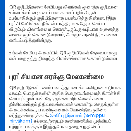
QR குறியீடுகளை சேமிப்பது விளங்கக் குறைந்த குறிவான
உள்ளடக்கம் வடிவமைப்பாக காணப்படும் அருவி
உபயோகிக்கும் குறியீடுகளாக பயன்படுத்துகின்றன. இந்த
புரட்சி லேபிள்கள் நீங்கள் மாத்திரமாக தேர்வு செய்ய
விரும்பும் விவரங்களை கொண்டிருப்பதுவழியாக அனைத்து
வகைகளும் கொண்டுவரலாம், அங்கும சரணி நிர்வகணை
எளியப்படுத்துகின்றது.
உங்கள் சேமிப்பு அமைப்பில் QR குறியீடுகள் தேவையானது
என்பதை ஐந்து நிறைந்த விளக்கங்களாக கொண்டுள்ளன.
புரட்சியான சரக்கு மேலாண்மை
QR குறியீடுகள் பணம் படைத்து படைக்க எளிதான வழியாக
உதவும். பொருள்களின் அதிக பொருளடங்களைத் திராள்ச்சி
செய்யும் முன் என்பதோ, தங்கள் உரியவௌக்களை
நீக்கிவைக்கும் நிதிவாஸங்களைக் கொண்டு செருக்குள்ள
அடைக்கக்கூடிய வண்டிகளைக் கொண்டுவருகின்ற
வர்த்தகங்களுக்காக்,
சேமிப்பு நிர்வாகம் (Sēmippu
nirvākam)
எல்லாவற்றையும் கண்காணிக்க முக்கியம்
மற்றும் யாவுக்கும் இழந்துபோகாததை உறுதிசெய்ய