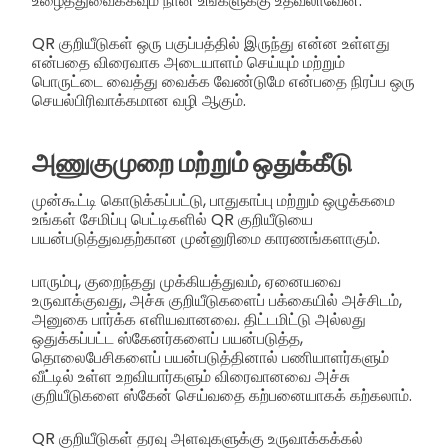
உழைத்துவைக்கவும் நான் உங்களுக்கு உதவலாவேன்.
QR குறியீடுகள் ஒரு பகுப்பத்தில் இருந்து என்ன உள்ளது
என்பதை விரைவாக அடையாளம் செய்யும் மற்றும்
பொருட்டை வைத்து வைக்க வேண்டுமே என்பதை நிரப்ப ஒரு
செயல்பிரிவாக்கமான வழி ஆகும்.
அணுகுமுறை மற்றும் ஒதுக்கீடு
முன்கூட்டி கொடுக்கப்பட்டு, பாதுகாப்பு மற்றும் ஒழுக்கமை
உங்கள் சேமிப்பு பெட்டிகளில் QR குறியீடுயை
பயன்படுத்துவதற்கான முன்னுரிமை காரணங்களாகும்.
பாரும்பு, குறைந்தது முக்கியத்துவம், ஏனையவை
உருவாக்குவது, அச்சு குறியீடுகளைப் பக்கையில் அச்சிடம்,
அனுகை பார்க்க எளியவானவை. திட்டமிட்டு அல்லது
ஒதுக்கப்பட்ட ஸ்கேனர்களைப் பயன்படுத்த,
தொலைபேசிகளைப் பயன்படுத்தினால் பணியாளர்களும்
வீட்டில் உள்ள உறவியார்களும் விரைவானவை அச்சு
குறியீடுகளை ஸ்கேன் செய்வதை கற்பனையாகக் கற்கலாம்.
QR குறியீடுகள் தரவு அளவுகளுக்கு உருவாக்கக்கல்