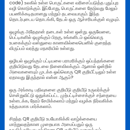
code) உலகில் உள்ள பொருட்களை வரிசைப்படுத்த புதுப்புற
வழி கொடுக்கும். இப்போது, பொருட்களை தேடுவது மேலும்
பயணிக்கடிதமானது மற்றும் தடவையாகும். இந்த
தொடர்புடைய தொடங்கி, தேடல் ஒரு ஆச்சரியக்குள் எழுயும்.
ஒழுங்கு அதேதான் தடைகள் உள்ள ஒன்று. ஒருவேளை,
பெட்டிகளில் ஒழுங்கும் பிறகு, உங்களிடம் ஒவ்வொரு
உபகைக்கும் வஸ்துவை காணவில்லையெனில் குறைந்த
விருப்பம் வரத்து மநகரியில் உள்ளது.
ஒழியல் ஒழுங்கும் பட்டியலை பராமரிக்கும் ஒப்பந்தங்களை
குறியிடுவது தேடலை நினைவிலக்கும். ஆனால் ஒன்றில்
அவைகளையும் முடக்க ஒவ்வொரு QR குறியீட்டிலும் உள்ள
ஏதாவது இருந்தால் என்ன ஆகும்?
ஒரு அங்காடி பதிவுகளை குறியீடு குறியீடு உருவர்க்குச்
சென்றுவிட்டு ஒதுக்கப்பட்ட முற்பட்டிச்சைக்குச் சந்தையை
உள்ளடக்க, நேரம் சேமிக்கலாம் மற்றும் வழக்க நிர்வகிக்க
உத்தமமாக பார்க்கலாம்.
சிறந்த QR குறியீடு உபயோகிக்கி வாழ்க்கையை
மாற்றுவதற்கான முறையாக அமைப்பதும் ஒரு
உதவிக்குரியது எந்திரண QR குறியீடு வளைக்கும்.