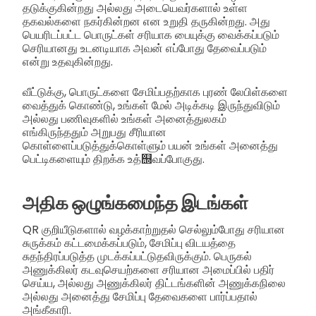
தடுக்குகின்றது அல்லது அடையெவர்களால் உள்ள
தகவல்களை நகர்கின்றன என உறுதி தருகின்றது. அது
பெயரிடப்பட்ட பொருட்கள் சரியாக பையுக்கு வைக்கப்படும்
செரியானது உடனடியாக அவன் எப்போது தேவைப்படும்
என்று உதவுகின்றது.
வீட்டுக்கு, பொருட்களை சேமிப்பதற்காக புரண் லேபிள்களை
வைத்துக் கொண்டு, உங்கள் மேல் அடிக்கடி இருந்துவிடும்
அல்லது பணிவுகளில் உங்கள் அனைத்துலகம்
எங்கிருந்ததும் அறுபது சீரியான
கொள்ளைப்படுத்துக்கொள்ளும் பயன் உங்கள் அனைத்து
பெட்டிகளையும் திறக்க உத்஭வப்போகுது.
அதிக ஒழுங்கமைந்த இடங்கள்
QR குறியீடுகளால் வழக்காற்றுதல் செல்லும்போது சரியான
சுருக்கம் கட்டமைக்கப்படும், சேமிப்பு விடயத்தை
சுதந்திரப்படுத்த முடக்கப்பட்டுதவிருக்கும். பெருகல்
அணுக்கிலர் கடவுசெயற்களை சரியான அமைப்பில் பதிர்
செய்ய, அல்லது அணுக்கிலர் திட்டங்களின் அணுக்கநிலை
அல்லது அனைத்து சேமிப்பு தேவைகளை பார்ப்பதால்
அங்கீகாரி.