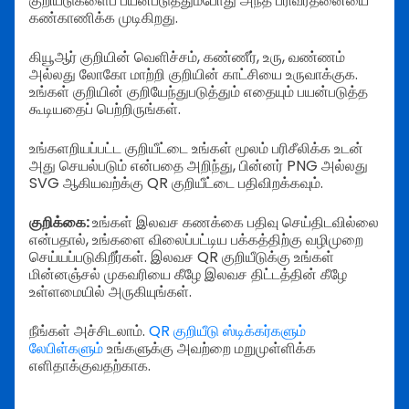
குறியீடுகளைப் பயன்படுத்தும்போது அந்த பரிவர்தனையை
கண்காணிக்க முடிகிறது.
கியூஆர் குறியின் வெளிச்சம், கண்ணீர், உரு, வண்ணம்
அல்லது லோகோ மாற்றி குறியின் காட்சியை உருவாக்குக.
உங்கள் குறியின் குறியேந்துபடுத்தும் எதையும் பயன்படுத்த
கூடியதைப் பெற்றிருங்கள்.
உங்களறியப்பட்ட குறியீட்டை உங்கள் மூலம் பரிசீலிக்க உடன்
அது செயல்படும் என்பதை அறிந்து, பின்னர் PNG அல்லது
SVG ஆகியவற்க்கு QR குறியீட்டை பதிவிறக்கவும்.
குறிக்கை:
உங்கள் இலவச கணக்கை பதிவு செய்திடவில்லை
என்பதால், உங்களை விலைப்பட்டிய பக்கத்திற்கு வழிமுறை
செய்யப்படுகிறீர்கள். இலவச QR குறியீடுக்கு உங்கள்
மின்னஞ்சல் முகவரியை கீழே இலவச திட்டத்தின் கீழே
உள்ளமையில் அருகியுங்கள்.
நீங்கள் அச்சிடலாம்.
QR குறியீடு ஸ்டிக்கர்களும்
லேபிள்களும்
உங்களுக்கு அவற்றை மறுமுள்ளிக்க
எளிதாக்குவதற்காக.