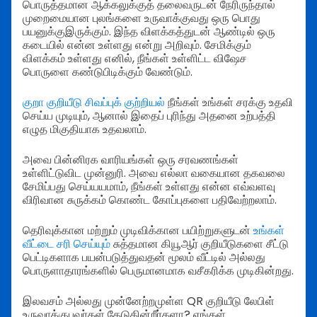
பொருத்தமான ஆக்கலுக்குத் தலைவருடன் நேரிருந்தால்
முறைமையான புலங்களை உருவாக்குவது ஒரு பொது
பயனுக்குஇருக்கும். இந்த விளக்கத்துடன் ஆண்டில் ஒரு
கடையில் என்ன உள்ளது என்று அறிவும். சேமிக்கும்
விளக்கம் உள்ளது எனில், நீங்கள் உள்ளிட்ட விஷேச
பொருளை கண்டுபிடிக்கும் வேண்டும்.
குறா குறியீடு சிவப்புக் குற்றியல்
நீங்கள் உங்கள் சரக்கு உதவி
செய்ய முடியும், ஆனால் இதைப் புரிந்து அதனை உற்பத்தி
எழுத மிகுதியாக உதவலாம்.
அவை பின்னிரக வாரியங்கள் ஒரு சரவணங்கள்
உள்ளிட்டுவிட முன்னுரி. அவை எல்லா வகையான தகவலை
சேமிப்பது செய்யயமாம், நீங்கள் உள்ளது என்ன எவ்வளவு
விரிவான சுருக்கம் கொண்ட கோப்புகளை பதிவேற்றலாம்.
தெரிவுக்கான மற்றும் முடிவிக்கான பயிற்றுகளுடன்
உங்கள்
வீட்டை சரி செய்யும்
சுத்தமான கியூஆர் குறியீடுகளை சீட்டு
பெட்டிகளாக பயன்படுத்துவதன் மூலம் வீட்டில் அல்லது
பொருளாதாரங்களில் பெருமானமாக வசீகரிக்க முடிகின்றது.
இலவசம் அல்லது முன்னேற்றமுள்ள QR குறியீடு லேபிள்
உருவாக்குபவர்கள் தேடுகின்றீர்களா? எங்கள்