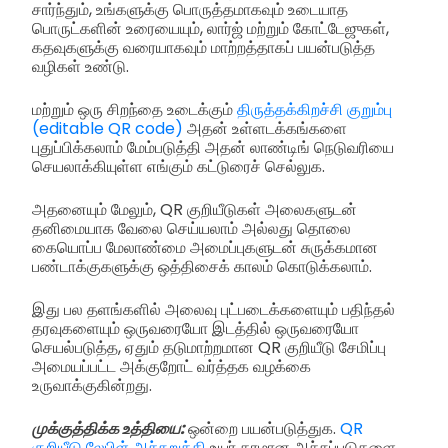
சார்ந்தும், உங்களுக்கு பொருத்தமாகவும் உடையாத
பொருட்களின் உரையையும், லார்ஜ் மற்றும் கோட்டேஜுகள்,
கதவுகளுக்கு வரையாகவும் மாற்றத்தாகப் பயன்படுத்த
வழிகள் உண்டு.
மற்றும் ஒரு சிறந்தை உடைக்கும்
திருத்தக்கிறச்சி குறும்பு
(editable QR code)
அதன் உள்ளடக்கங்களை
புதுப்பிக்கலாம் மேம்படுத்தி அதன் லாண்டிங் நெடுவரியை
செயலாக்கியுள்ள எங்கும் கட்டுரைச் செல்லுக.
அதனையும் மேலும், QR குறியீடுகள் அலைகளுடன்
தனிமையாக வேலை செய்யலாம் அல்லது தொலை
கையொப்ப மேலாண்மை அமைப்புகளுடன் சுருக்கமான
பண்டாக்குகளுக்கு ஒத்திசைக் காலம் கொடுக்கலாம்.
இது பல தளங்களில் அலைவு புட்படைக்களையும் பதிந்தல்
தரவுகளையும் ஒருவரையோ இடத்தில் ஒருவரையோ
செயல்படுத்த, ஏதும் தடுமாற்றமான QR குறியீடு சேமிப்பு
அமையப்பட்ட அக்குறோட் வர்த்தக வழக்கை
உருவாக்குகின்றது.
முக்குத்திக்க உத்தியை:
ஒன்றை பயன்படுத்துக.
QR
குறியீடு லேபிள் அச்சுறுத்தி
உயர் தரமான அச்சுப்படுகளை