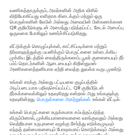
வணிகத்தாருக்கும், அவர்களின் அதிக விசில்
விநியோகிப்பது எளிதாக கிடைக்கும் மற்றும் ஒரு
பொருள்களின் லேபிள் அல்லது அவையின் பின்கணக்கான
QR குறியீடுகளுடன் அமைந்து படுத்தப்பட்ட கேடல் அமைப்பு
ஒருவகை போகிலும் உணர்ச்சிப்படுகிறது.
வீட்டுக்குக் கொழுப்புக்கள், காட்சிப்படிக்கை மற்றும்
நிர்வாஹத்துக்கு பயனிக்கும் பொருட்களை உள்ளடக்கிய
முக்கிய இடத்தில் வைத்திருக்கலாம், பூலர் குளையையும் நீர்
பம்ப் தொடர்களின் ஆடையையும் கிறிஸ்துமஸ்
அணிகளைத்தனியாக ஏற்றி வைத்த துவக்க வருடமுண்டு.
உங்கள் சரக்கு அல்லது பட்டியலை குழப்பத்தில்
அடிப்படையாக பதிவுசெய்யப்பட்ட QR குறியீடுடன்
நீர்கக்கவைக்கிலும் உதவுகிறது என்றால் அது உங்களுக்கு
உதவுகின்றது.
பொருள்களை அகற்றுங்கள்.
உங்கள் வீட்டில்.
உங்கள் பொருட்களை சுருக்கமாக சம்பந்தப்படுத்த
விரும்பினால், முக்கியமானவைகளை வாங்குவதும் அல்லது
வெற்றியான உருபுகளை வழக்கு சேர்த்து எடுக்கமுடியும்
எந்தத் தன்மைகளையும் போஷகமாய் கொடுக்கவும் அல்லது