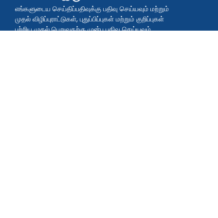
எங்களுடைய செய்திப்பதிவுக்கு பதிவு செய்யவும் மற்றும்
முதல் விழிப்புராட்டுகள், புதுப்பிப்புகள் மற்றும் குறிப்புகள்
பற்றிய முதல் பெறுவதற்கு முன்பு பதிவு செய்யவும்.
குழுவில் சேருங்கள்
பதிவிறக்கம் செய்யுங்கள் QR TIGER
பயன்பாடு
செயலியில் QR குறியீடுகளை உருவாக்கி அல்லது வழங்குவதன்
மூலம் பரிசோதிக்கவும்
வளர்ச்சி