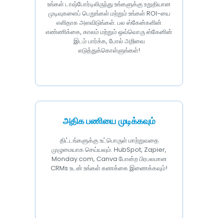
உங்கள் டாஷ்போர்டிலிருந்து உங்களுக்கு உறுதியான
முடிவுகளைப் பெறுங்கள் மற்றும் உங்கள் ROI-யை
எளிதாக அளவிடுங்கள். பல ஸ்கேன்களின்
எண்ணிக்கை, காலம் மற்றும் ஒவ்வொரு ஸ்கேனின்
இடம் பார்க்க, போல் அறிவை
எடுத்துக்கொள்ளுங்கள்!
அதிக பணியை முடிக்கவும்
திட்டங்களுக்கு உட்பொருள் மாற்றுவதை
முழுமையாக செய்யவும். HubSpot, Zapier,
Monday.com, Canva போன்ற பிரபலமான
CRMs உடன் உங்கள் கணக்கை இணைக்கவும்!