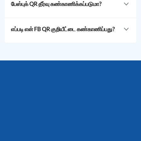
அமைப்புகள் > QR வடிவமைப்பைத் திருத்தவும் > சேமி
பேஸ்புக் QR தீர்வு கண்காணிக்கப்படுமா?
செய்யவும்.
ஆம், எங்களுடைய ஃபேஸ்புக் QR தீர்வு கண்காணிக்க
முடியும்.
அம்பு செயல்படுத்த உங்கள் QR குறியீட்டை
எப்படி என் FB QR குறியீட்டை கண்காணிப்பது?
உருவாக்கும் போது சொல்லவும். ஒரு உறுப்பினர் ஃபேஸ்புக் QR
குறியீட்டைப் பயன்படுத்தும்போது, உங்கள் அறிமுகம்
அது QR TIGER உடன் எளிதாகும். உங்கள் டாஷ்போர்டில்,
அணுகல்களை உண்டாக்க மேலும் விபரித்த
நீங்கள் கண்டிப்பாகக் கொள்கைகளை கண்காணிக்க
பரிசோதனைகளை உங்கள் அறியப்படும்.
விரும்பும் QR ஐத் தேர்வு செய்யவும். புள்ளியைப் பார்க்க
நொடிகளைப் பார்க்க Stats ஐக் கிளிக் செய்யவும் மற்றும்
உங்கள் QR குறியீட்டின் செயல்பாட்டை உண்மையாக
கண்காணிக்கவும்.