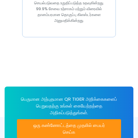
செயல்படுவதை உறுதிப்படுத்த உதவுகின்றது.
99.9% சேவை உற்சாகம் மற்றும் விரைவில்
தானம்பரமான தொகுப்பு கிளஸ்டர்களை
அனுமதிக்கின்றது.
பெருமான அற்புதமான QR TIGER அறிக்கைகளைப்
பெறுவதற்கு உங்கள் கையேற்றத்தை
அதிகப்படுத்துங்கள்.
ஒரு கண்ணோட்டத்தை முதலில் பையர்
செய்க