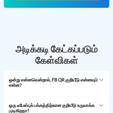
அடிக்கடி கேட்கப்படும்
கேள்விகள்
ஒன்று என்னவென்றால், FB QR குறியீடு என்னவும்
என்ன?
ஒரு ஃபேஸ்புக் QR பரிசுகளை உங்கள் ஃபேஸ்புக் பக்கத்திற்கு,
போஸ்ட்களுக்கு, நிகழ்வுகளுக்கு மற்றும் மேலும்
ஒரு ஃபேஸ்புக் பக்கத்திற்கான குறியீடு உருவாக்க
வழங்கப்பட்டுள்ளது. ஃபேஸ்புக் எழுத்துக்கள் மற்றும்
முடிகிறதா?