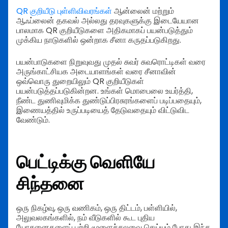
QR குறியீடு புள்ளிவிவரங்கள்
ஆன்லைன் மற்றும்
ஆஃப்லைன் தகவல் அல்லது தரவுகளுக்கு இடையேயான
பாலமாக QR குறியீடுகளை அதிகமாகப் பயன்படுத்தும்
முக்கிய நாடுகளில் ஒன்றாக சீனா கருதப்படுகிறது.
பயன்பாடுகளை நிறுவுவது முதல் சுவர் சுவரொட்டிகள் வரை
அருங்காட்சியக அடையாளங்கள் வரை சீனாவின்
ஒவ்வொரு துறையிலும் QR குறியீடுகள்
பயன்படுத்தப்படுகின்றன. உங்கள் மொபைலை உயர்த்தி,
நீண்ட துணிவுமிக்க துண்டுப்பிரசுரங்களைப் படிப்பதையும்,
இணையத்தில் உருப்படியைத் தேடுவதையும் விட்டுவிட
வேண்டும்.
பெட்டிக்கு வெளியே
சிந்தனை
ஒரு நிகழ்வு, ஒரு வணிகம், ஒரு திட்டம், பள்ளியில்,
அலுவலகங்களில், நம் வீடுகளில் கூட புதிய
யோசனைகளைப் பற்றி மூளைச்சலவை செய்யும் போது இந்த