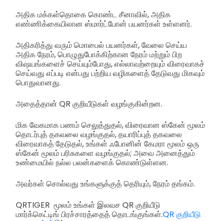
அதிக மக்கள்தொகை கொண்ட சீனாவில், அதிக
எண்ணிக்கையிலான ஸ்மார்ட்போன் பயனர்கள் உள்ளனர்.
அதிகரித்து வரும் மொபைல் பயனர்கள், வேலை செய்ய
அதிக நேரம், பொழுதுபோக்கிற்கான நேரம் மற்றும் பிற
விஷயங்களைச் செய்யும்போது, எல்லாவற்றையும் விரைவாகச்
செய்வது எப்படி என்பது பற்றிய வழிகளைத் தேடுவது மிகவும்
பொதுவானது.
அதைத்தான் QR குறியீடுகள் வழங்குகின்றன.
மிக வேகமாக பணம் செலுத்துதல், விரைவான ஸ்கேன் மூலம்
தொடர்புத் தகவலை வழங்குதல், தயாரிப்புத் தகவலை
விரைவாகத் தேடுதல், உங்கள் ஃபோனின் கேமரா மூலம் ஒரு
ஸ்கேன் மூலம் பரிசுகளை வழங்குதல்; அவை அனைத்தும்
உண்மையில் நல்ல பலன்களைக் கொண்டுள்ளன.
அவர்கள் சொல்வது உங்களுக்குத் தெரியும், நேரம் தங்கம்.
QRTIGER மூலம் உங்கள் இலவச QR குறியீடு
மார்க்கெட்டிங் பிரச்சாரத்தைத் தொடங்குங்கள்.
QR குறியீடு