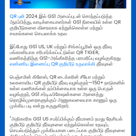
QR புலி
2024 இல் GS1 அமைப்புடன் சொந்தப்படுத்த
ஆரம்பித்து, வாடிக்கையாளர்கள் GS1 நிலையில் உள்ள QR
குறியீடுகளை விரைவாக ஏற்றுக்கொள்ள மற்றும்
சவால்களை செயலாக்க உதவ
இப்போது GS1 US, UK மற்றும் சிங்கப்பூரின் ஒரு தீர்வு
பங்காளியாக சரிபார்க்கப்பட்டுள்ள QR TIGER,
வணிகத்திற்கு GS1-அங்கீகரித்த பராமரிப்பு வழங்குகிறது
எண்ணிய இணைப்பு QR குறியீடு உருவாக்கி
தீர்வுகள்
பெஞ்சமின் கிளேஸ், QR டைக்கரின் சீயோ மற்றும்
உலகளாவிய QR குறியீடு தீர்வு வழங்குநர்—150+ நாடுகளில்
உள்ள வணிகங்கள் நம்பிக்கையாக உள்ள ஒரு பொருள்
வழங்குநர், GS1 சர்டிஃபிகேஷன்களை அனைத்து
தொழில்முறைகளுக்கும் அணுகவலையாக காணும் ஒரு
முக்கிய படி என்று கருதுகிறார்.
"அதிகாரிக GS1 US சமர்ப்பிக்கும் தீர்மானம் நமது தேசியக்
குறியீடு குறியீடு தீர்வுகளை ஏற்றுக்கொள்ள உதவும்,
செயல்படுத்தும் முக்கியமான படைப்பாக குறியீடு தீர்வுகளை