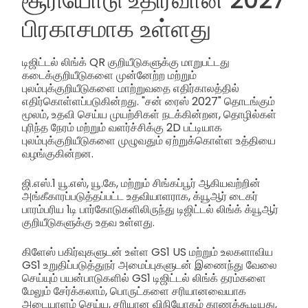
பிரகாசமாக உள்ளது
டிஜிட்டல் லிங்க் QR குறியீடுகளுக்கு மாறுபட்டது
கடைக்குறியீடுகளை முன்னேற்ற மற்றும்
புலம்புக்குறியீடுகளை மாற்றுவதை எதிர்காலத்தில்
எதிர்கொள்ளப்படுகின்றது. "சன் ரைஸ் 2027" தொடங்கும்
மூலம், உதவி செய்ய முயற்சிகள் நடக்கின்றன, தொழில்கள்
புரிந்த நேரம் மற்றும் வளர்ச்சிக்கு 2D பட்டியாக
புலம்புக்குறியீடுகளை முழுவதும் ஏற்றுக்கொள்ள உத்தியை
வழங்குகின்றன.
ஜி.எஸ்.1 யூ.எஸ், யூ.கே, மற்றும் சிங்கப்பூர் ஆகியவற்றின்
அங்கீகாரப்படுத்தப்பட்ட உதவியாளராக, க்யூஆர் டைகர்
பாரம்பரிய 1டி பார்கோடுகளிலிருந்து டிஜிட்டல் லிங்க் க்யூஆர்
குறியீடுகளுக்கு உதவ உள்ளது.
கிளேஸ் பகிர்வுகளுடன் உள்ள GS1 US மற்றும் உலகளாவிய
GS1 உறுதிப்படுத்துநர் அமைப்புகளுடன் இணைந்து வேலை
செய்யும் பயன்பாடுகளில் GS1 டிஜிட்டல் லிங்க் தரம்களை
மேலும் சேர்க்கலாம், பொருட்களை சரியானவையாக
அடையாளம் செய்ய, சரியான விநியோகம் காணக்கூடியது,