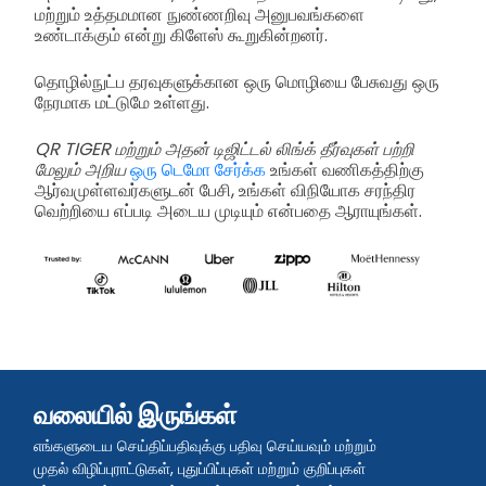
மற்றும் உத்தமமான நுண்ணறிவு அனுபவங்களை
உண்டாக்கும் என்று கிளேஸ் கூறுகின்றனர்.
தொழில்நுட்ப தரவுகளுக்கான ஒரு மொழியை பேசுவது ஒரு
நேரமாக மட்டுமே உள்ளது.
QR TIGER மற்றும் அதன் டிஜிட்டல் லிங்க் தீர்வுகள் பற்றி
மேலும் அறிய
ஒரு டெமோ சேர்க்க
உங்கள் வணிகத்திற்கு
ஆர்வமுள்ளவர்களுடன் பேசி, உங்கள் விநியோக சரந்திர
வெற்றியை எப்படி அடைய முடியும் என்பதை ஆராயுங்கள்.
வலையில் இருங்கள்
எங்களுடைய செய்திப்பதிவுக்கு பதிவு செய்யவும் மற்றும்
முதல் விழிப்புராட்டுகள், புதுப்பிப்புகள் மற்றும் குறிப்புகள்