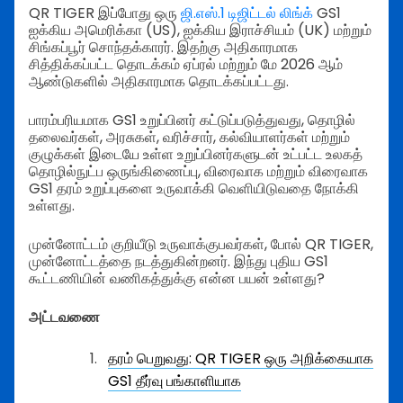
QR TIGER இப்போது ஒரு
ஜி.எஸ்.1 டிஜிட்டல் லிங்க்
GS1
ஐக்கிய அமெரிக்கா (US), ஐக்கிய இராச்சியம் (UK) மற்றும்
சிங்கப்பூர் சொந்தக்காரர். இதற்கு அதிகாரமாக
சித்திக்கப்பட்ட தொடக்கம் ஏப்ரல் மற்றும் மே 2026 ஆம்
ஆண்டுகளில் அதிகாரமாக தொடக்கப்பட்டது.
பாரம்பரியமாக GS1 உறுப்பினர் கட்டுப்படுத்துவது, தொழில்
தலைவர்கள், அரசுகள், வரிச்சார், கல்வியாளர்கள் மற்றும்
குழுக்கள் இடையே உள்ள உறுப்பினர்களுடன் உட்பட்ட உலகத்
தொழில்நுட்ப ஒருங்கிணைப்பு, விரைவாக மற்றும் விரைவாக
GS1 தரம் உறுப்புகளை உருவாக்கி வெளியிடுவதை நோக்கி
உள்ளது.
முன்னோட்டம் குறியீடு உருவாக்குபவர்கள், போல் QR TIGER,
முன்னோட்டத்தை நடத்துகின்றனர். இந்து புதிய GS1
கூட்டணியின் வணிகத்துக்கு என்ன பயன் உள்ளது?
அட்டவணை
தரம் பெறுவது: QR TIGER ஒரு அறிக்கையாக
GS1 தீர்வு பங்காளியாக