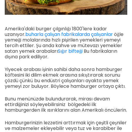
Amerika'daki burger çılgınlığı 1800'lere kadar
uzanıyor.
buharla çalışan fabrikalarda çalışanlar
öğle
yemeği molalarında hızlı pişirilen yemekleri yemeyi
tercih ettiler. Şu anda kahve ve mütevazı yemekler
satan yemek arabaları
Sığır bifteği
Bu fabrikaların
dışına park ediliyor.
Yiyecek arabası işinin sahibi daha sonra hamburger
köftesini iki dilim ekmek arasına sıkıştırarak sorunu
çözdü çünkü bu endüstri çalışanları ayakta yemek
yemeyi zor buluyor. Böylece hamburger ortaya çıktı.
Bunu menünüzde bulundurarak, mirası devam
ettirdiğinizi söyleyebilirsiniz bölgedeki ilk
hamburgerden ilk ısırıklarını alan Amerikalı öncülerin.
Hamburgerinizin lezzetini arttırmak için çeşitli çeşniler
ve malzemeler ekleyebilir veya tuz ve karabiber ile