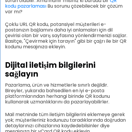
sorun olabilir. Ama inanır mısınız ki burada bir
QR
kodu pazarlaması
Bu sorunu çözebilecek bir çözüm
var mı?
Çoklu URL QR kodu, potansiyel müşterileri e-
postanızın bağlamını daha iyi anlamaları için dil
çevirisi olan bir varış sayfasına yönlendirmenizi sağlar.
Basitçe, "Çevirmek için tarayın" gibi bir çağrı ile bir QR
kodunu mesajınıza ekleyin.
Dijital iletişim bilgilerini
sağlayın
Pazarlama, ürün ve hizmetlerle sınırlı değildir.
Bireyler, yukarıda bahsedilen en iyi e-posta
platformlarından herhangi birinde QR kodunu
kullanarak uzmanlıklarını da pazarlayabilirler.
Mail metninde tüm iletişim bilgilerini eklemeye gerek
yok; müşterileriniz kodunuzu taradıklarında doğrudan
detaylarınızı cihazlarına kaydedebilsinler diye
mesajınıza bir vCard QR kodu ekleyin.