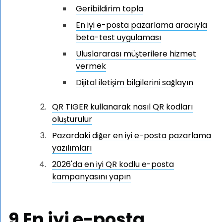
Geribildirim topla
En iyi e-posta pazarlama aracıyla
beta-test uygulaması
Uluslararası müşterilere hizmet
vermek
Dijital iletişim bilgilerini sağlayın
QR TIGER kullanarak nasıl QR kodları
oluşturulur
Pazardaki diğer en iyi e-posta pazarlama
yazılımları
2026'da en iyi QR kodlu e-posta
kampanyasını yapın
9
En iyi e-posta