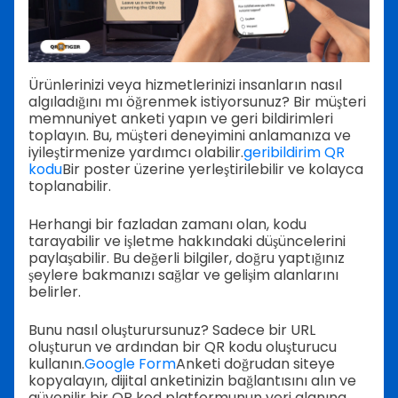
Ürünlerinizi veya hizmetlerinizi insanların nasıl
algıladığını mı öğrenmek istiyorsunuz? Bir müşteri
memnuniyet anketi yapın ve geri bildirimleri
toplayın. Bu, müşteri deneyimini anlamanıza ve
iyileştirmenize yardımcı olabilir.
geribildirim QR
kodu
Bir poster üzerine yerleştirilebilir ve kolayca
toplanabilir.
Herhangi bir fazladan zamanı olan, kodu
tarayabilir ve işletme hakkındaki düşüncelerini
paylaşabilir. Bu değerli bilgiler, doğru yaptığınız
şeylere bakmanızı sağlar ve gelişim alanlarını
belirler.
Bunu nasıl oluşturursunuz? Sadece bir URL
oluşturun ve ardından bir QR kodu oluşturucu
kullanın.
Google Form
Anketi doğrudan siteye
kopyalayın, dijital anketinizin bağlantısını alın ve
güvenilir bir QR kod platformunun veri alanına