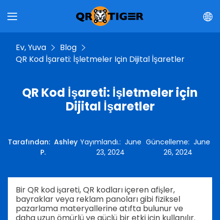
Ev, Yuva
Blog
QR Kod İşareti: İşletmeler Için Dijital İşaretler
QR Kod İşareti: İşletmeler için
Dijital İşaretler
Tarafından
:
Ashley
Yayımlandı.
:
June
Güncelleme
:
June
P.
23, 2024
26, 2024
Bir QR kod işareti, QR kodları içeren afişler,
bayraklar veya reklam panoları gibi fiziksel
pazarlama materyallerine atıfta bulunur ve
daha uzun ömürlü ve güçlü bir etki için kullanılır.