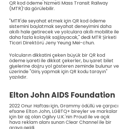
QR kod ödeme hizmeti Mass Transit Railway
(MTR)’da görülebilir.
"MTR'de seyahat etmek için QR kod ödeme
sistemini başlatmak seyahat deneyimini daha
akıllı hale getirecek ve yolculara akıllı mobilite ile
daha fazla kolaylık sağlayacak," dedi MTR Şirketi
Ticari Direktörü Jeny Yeung Mei-chun.
Yolcuların dikkatini çeken büyük bir QR kod
ödeme işareti ile dikkat çekerler, bu işaret bilet
gişelerine doğru yol gösteren zeminde bulunur ve
üzerinde "Giriş yapmak için QR kodu tarayın"
yazılıdır.
Elton John AIDS Foundation
2022 Onur Haftası için, Grammy ödüllü ve çarpıcı
efsane Elton John, LGBTQ+ bireyler ve markalar
için bir ağ olan Ogilvy U.K.'nin Proud ile ve açık
hava reklam alanı sunan Clear Channel ile bir
araya geldi.