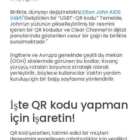
Birlikte, dünyayı değiştirebiliriz.
Elton John AIDS
Vakfı
"Geliştirilen bir “LGBT-QR kodu.” Temelde,
John’un yüzünün pikselleştirilmiş bir resmini
içeren bir QR kodudur ve Clear Channel’ın dijital
panolarında gösterilen cesur bir çağrı ile birlikte
sunulmaktadır."
İngiltere ve Avrupa genelinde çeşitli dış mekan
(OOH) sitelerinde görünen bu kodlar, Kıvanç
yürüyüş rotaları boyunca stratejik olarak
yerleştirilir, böylece kullanıcılar Vakfın yardım
kuruluşu için bir bağış sayfasına yönlendirilir.
İşte QR kodu yapman
için işaretin!
QR kod işaretleri, tatmin edici bir müşteri
deneyimini engelleyen rahatsızlıklar için yenilikçi,