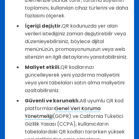
izlemenize olanak tanır, tarama sayısının
toplamını, kullanılan cihaz türlerini ve daha
fazlasını ölçerek.
İçeriği değiştir.
QR kodunuzda yer alan
verileri istediğiniz zaman değiştirebilir veya
düzenleyebilirsiniz, böylece dijital
menünüzün, promosyonunuzun veya web
sitenizin en ilgili detaylarını yansıtabilirsiniz.
Maliyet etkili.
QR kodlarınızı
güncelleyerek yeni yazdırma maliyetini
veya yeni tabelaları satın alma maliyetini
azaltabilirsiniz.
Güvenli ve korunaklı.
AB uyumlu QR kod
platformları
Genel Veri Koruma
Yönetmeliği
(GDPR) ve California Tüketici
Gizlilik Yasası (CCPA), kullanıcıların
tabelalardaki QR kodları tararken yüksek