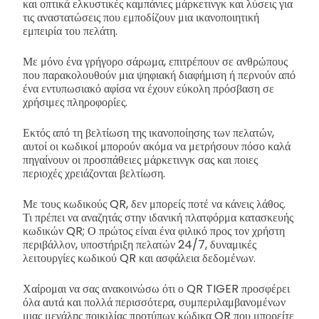
και οπτικά ελκυστικές καμπάνιες μάρκετινγκ και λύσεις για
τις αναστατώσεις που εμποδίζουν μια ικανοποιητική
εμπειρία του πελάτη.
Με μόνο ένα γρήγορο σάρωμα, επιτρέπουν σε ανθρώπους
που παρακολουθούν μια ψηφιακή διαφήμιση ή περνούν από
ένα εντυπωσιακό αφίσα να έχουν εύκολη πρόσβαση σε
χρήσιμες πληροφορίες.
Εκτός από τη βελτίωση της ικανοποίησης των πελατών,
αυτοί οι κωδικοί μπορούν ακόμα να μετρήσουν πόσο καλά
πηγαίνουν οι προσπάθειες μάρκετινγκ σας και ποιες
περιοχές χρειάζονται βελτίωση.
Με τους κωδικούς QR, δεν μπορείς ποτέ να κάνεις λάθος.
Τι πρέπει να αναζητάς στην ιδανική πλατφόρμα κατασκευής
κωδικών QR; Ο πρώτος είναι ένα φιλικό προς τον χρήστη
περιβάλλον, υποστήριξη πελατών 24/7, δυναμικές
λειτουργίες κωδικού QR και ασφάλεια δεδομένων.
Χαίρομαι να σας ανακοινώσω ότι ο QR TIGER προσφέρει
όλα αυτά και πολλά περισσότερα, συμπεριλαμβανομένων
μιας μεγάλης ποικιλίας προτύπων κώδικα QR που μπορείτε