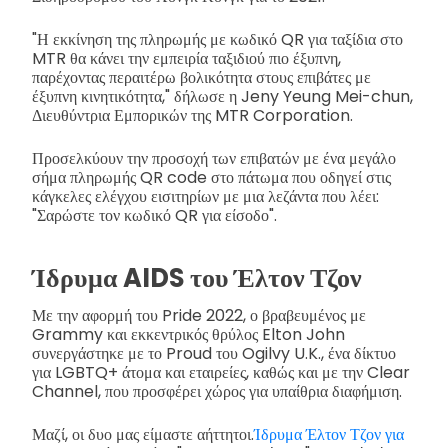
"Η εκκίνηση της πληρωμής με κωδικό QR για ταξίδια στο
MTR θα κάνει την εμπειρία ταξιδιού πιο έξυπνη,
παρέχοντας περαιτέρω βολικότητα στους επιβάτες με
έξυπνη κινητικότητα," δήλωσε η Jeny Yeung Mei-chun,
Διευθύντρια Εμπορικών της MTR Corporation.
Προσελκύουν την προσοχή των επιβατών με ένα μεγάλο
σήμα πληρωμής QR code στο πάτωμα που οδηγεί στις
κάγκελες ελέγχου εισιτηρίων με μια λεζάντα που λέει:
"Σαρώστε τον κωδικό QR για είσοδο".
Ίδρυμα AIDS του Έλτον Τζον
Με την αφορμή του Pride 2022, ο βραβευμένος με
Grammy και εκκεντρικός θρύλος Elton John
συνεργάστηκε με το Proud του Ogilvy U.K., ένα δίκτυο
για LGBTQ+ άτομα και εταιρείες, καθώς και με την Clear
Channel, που προσφέρει χώρος για υπαίθρια διαφήμιση.
Μαζί, οι δυο μας είμαστε αήττητοι.
Ίδρυμα Έλτον Τζον για