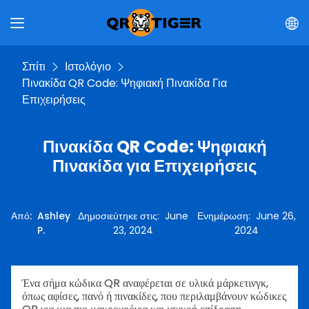
Σπίτι
Ιστολόγιο
Πινακίδα QR Code: Ψηφιακή Πινακίδα Για
Επιχειρήσεις
Πινακίδα QR Code: Ψηφιακή
Πινακίδα για Επιχειρήσεις
Από
:
Ashley
Δημοσιεύτηκε στις
:
June
Ενημέρωση
:
June 26,
P.
23, 2024
2024
Ένα σήμα κώδικα QR αναφέρεται σε υλικά μάρκετινγκ,
όπως αφίσες, πανό ή πινακίδες, που περιλαμβάνουν κώδικες