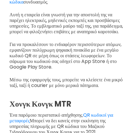
κώδικα
συνδυασμός.
Αυτή η εταιρεία είναι γνωστή για την αποστολή της να
παρέχει ηλεκτρικές, μηδενικές εκπομπές και προσβάσιμες
υπηρεσίες. Το εμβληματικό μαύρο ταξί της, για παράδειγμα,
μπορεί να φιλοξενήσει επιβάτες με αναπηρικό καροτσάκι.
Για να προκαλέσουν το ενδιαφέρον περισσότερων ατόμων,
εμφανίζουν πολύχρωμη ψηφιακή πινακίδα με ένα μεγάλο
κωδικό QR σε μέρη όπως οι στάσεις λεωφορείων. Το
σάρωμα του κωδικού σας οδηγεί στο App Store ή στο
Google Play Store.
Μέσω της εφαρμογής τους, μπορείτε να κλείσετε ένα μικρό
ταξί, ταξί ή courier με μόνο μερικά πάτηματα.
Χονγκ Κονγκ MTR
Ένα παρόμοιο περιστατικό απήχθησης.
QR κωδικοί για
μεταφορές
Μπορεί να δει κανείς στην εκκίνηση της
υπηρεσίας πληρωμής με QR κώδικα του Μαζικού
Σιδηρόδρομου του Χονγκ Κονγκ για το 2021.