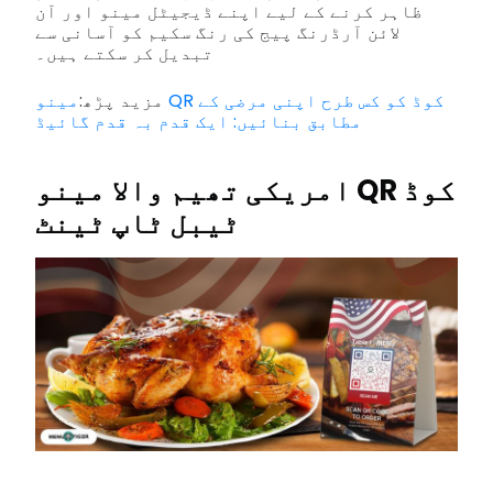
ظاہر کرنے کے لیے اپنے ڈیجیٹل مینو اور آن
لائن آرڈرنگ پیج کی رنگ سکیم کو آسانی سے
تبدیل کر سکتے ہیں۔
مزید پڑھ:
مینو QR کوڈ کو کس طرح اپنی مرضی کے
مطابق بنائیں: ایک قدم بہ قدم گائیڈ
امریکی تھیم والا مینو QR کوڈ
ٹیبل ٹاپ ٹینٹ