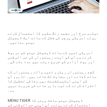
نیلے، سرخ اور سفید رنگ سکیم کا استعمال کرتے
ہوئے امریکی پرچم کی شکل کے ساتھ ایک ڈیجیٹل
مینو بنائیں۔
امریکی تھیم کے ساتھ ڈیجیٹل مینو کو مربوط
کرنے سے آپ کو اپنے ریستوراں کی حب الوطنی
اور یوم آزادی کو فروغ دینے میں مدد ملے گی۔
کچھ ریستوراں ریٹرو تھیم والے ریستوراں کے
ساتھ کھانے اور سجاوٹ تک جاتے ہیں۔ تاہم، آپ
کو اپنی اسٹیبلشمنٹ میں وفاقی تعطیل کا
احترام کرنے کے لیے باہر جانے کی ضرورت نہیں
ہے۔
MENU TIGER ڈیجیٹل مینو سافٹ ویئر کا
استعمال کرتے ہوئے، آپ اپنی حب الوطنی کو