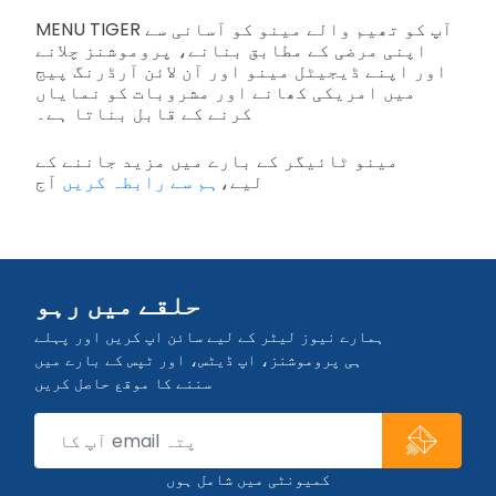
MENU TIGER آپ کو تھیم والے مینو کو آسانی سے
اپنی مرضی کے مطابق بنانے، پروموشنز چلانے
اور اپنے ڈیجیٹل مینو اور آن لائن آرڈرنگ پیج
میں امریکی کھانے اور مشروبات کو نمایاں
کرنے کے قابل بناتا ہے۔
مینو ٹائیگر کے بارے میں مزید جاننے کے
لیے،
ہم سے رابطہ کریں
آج
حلقے میں رہو
ہمارے نیوز لیٹر کے لیے سائن اپ کریں اور پہلے
ہی پروموشنز، اپ ڈیٹس، اور ٹپس کے بارے میں
سننے کا موقع حاصل کریں
کمیونٹی میں شامل ہوں