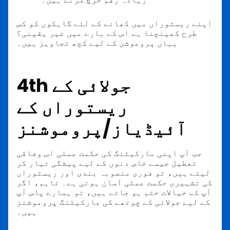
اپنے ریستوراں میں کھانے کے لئے گاہکوں کو کس
طرح کھینچنا ہے اس کے بارے میں غیر یقینی؟
یہاں پروموشن کے لیے کچھ تجاویز ہیں۔
جولائی کے
4th
ریستوراں کے
آئیڈیاز/پروموشنز
جب آپ اپنی مارکیٹنگ کی حکمت عملی اس وفاقی
تعطیل جیسے خاص دنوں کے لیے پیشگی تیار کر
لیتے ہیں، تو فوری منصوبہ بندی اور ریستوراں
کی تشہیری حکمت عملی آسان ہوتی ہے۔ تاہم، اگر
آپ کے خیالات ختم ہو جاتے ہیں، تو ہمارے پاس آپ
کے لیے جولائی کے چوتھے کی مارکیٹنگ پروموشنز
ہیں۔