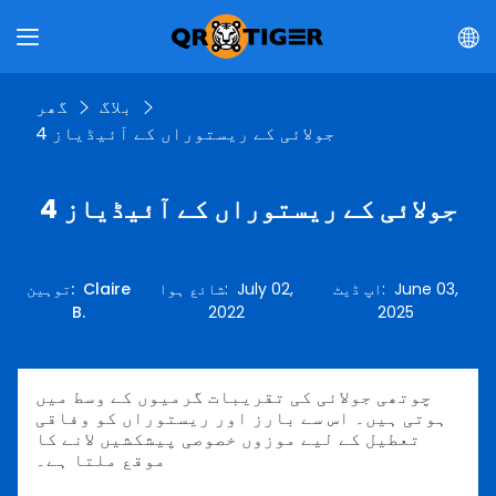
بلاگ
گھر
4 جولائی کے ریستوراں کے آئیڈیاز
4 جولائی کے ریستوراں کے آئیڈیاز
June 03,
:
اپ ڈیٹ
July 02,
:
شائع ہوا
Claire
:
توہین
B.
2022
2025
چوتھی جولائی کی تقریبات گرمیوں کے وسط میں
ہوتی ہیں۔ اس سے بارز اور ریستوراں کو وفاقی
تعطیل کے لیے موزوں خصوصی پیشکشیں لانے کا
موقع ملتا ہے۔