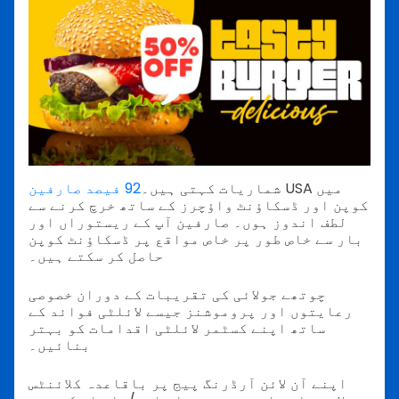
USA میں
شماریات کہتی ہیں۔
92 فیصد صارفین
کوپن اور ڈسکاؤنٹ واؤچرز کے ساتھ خرچ کرنے سے
لطف اندوز ہوں۔ صارفین آپ کے ریستوراں اور
بار سے خاص طور پر خاص مواقع پر ڈسکاؤنٹ کوپن
حاصل کر سکتے ہیں۔
چوتھے جولائی کی تقریبات کے دوران خصوصی
رعایتوں اور پروموشنز جیسے لائلٹی فوائد کے
ساتھ اپنے کسٹمر لائلٹی اقدامات کو بہتر
بنائیں۔
اپنے آن لائن آرڈرنگ پیج پر باقاعدہ کلائنٹس