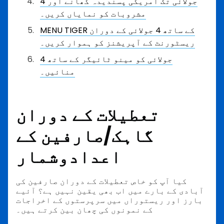
4 جولائی تک امریکی پسندیدہ کھانے اور
مشروبات کو نمایاں کریں۔
MENU TIGER کے ساتھ 4 جولائی کے دوران
ریسٹورنٹ کے آپریشنز کو ہموار کریں۔
4 جولائی کو مینو ٹائیگر کے ساتھ
منائیں۔
تعطیلات کے دوران
گاہک/صارفین کے
اعدادوشمار
کیا آپ کو خاص تعطیلات کے دوران صارفین کی
آبادی کے بارے میں اب بھی یقین نہیں ہے؟ آئیے
بارز اور ریستوراں میں سرپرستوں کے اخراجات
کے نمونوں کی چھان بین کرتے ہیں۔