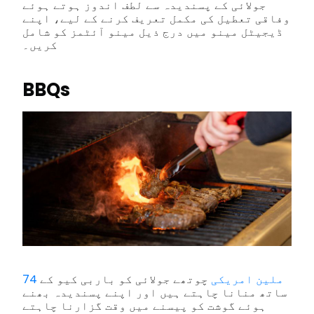
جولائی کے پسندیدہ سے لطف اندوز ہوتے ہوئے
وفاقی تعطیل کی مکمل تعریف کرنے کے لیے، اپنے
ڈیجیٹل مینو میں درج ذیل مینو آئٹمز کو شامل
کریں۔
BBQs
74 ملین امریکی
چوتھے جولائی کو باربی کیو کے
ساتھ منانا چاہتے ہیں اور اپنے پسندیدہ بھنے
ہوئے گوشت کو پیسنے میں وقت گزارنا چاہتے