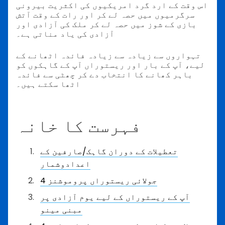
اس وقت کے ارد گرد امریکیوں کی اکثریت بیرونی
سرگرمیوں میں حصہ لے کر اور رات کے وقت آتش
بازی کے شوز میں حصہ لے کر ملک کی آزادی اور
آزادی کی یاد مناتی ہے۔
تہواروں سے زیادہ سے زیادہ فائدہ اٹھانے کے
لیے، آپ کے بار اور ریستوراں آپ کے گاہکوں کو
باہر کھانے کا انتخاب دے کر چھٹی سے فائدہ
اٹھا سکتے ہیں۔
فہرست کا خانہ
تعطیلات کے دوران گاہک/صارفین کے
اعدادوشمار
4 جولائی ریستوراں پروموشنز
آپ کے ریستوراں کے لیے یوم آزادی پر
مبنی مینو