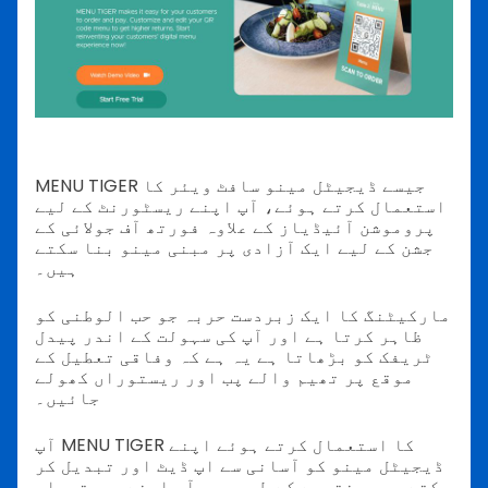
MENU TIGER جیسے ڈیجیٹل مینو سافٹ ویئر کا
استعمال کرتے ہوئے، آپ اپنے ریسٹورنٹ کے لیے
پروموشن آئیڈیاز کے علاوہ فورتھ آف جولائی کے
جشن کے لیے ایک آزادی پر مبنی مینو بنا سکتے
ہیں۔
مارکیٹنگ کا ایک زبردست حربہ جو حب الوطنی کو
ظاہر کرتا ہے اور آپ کی سہولت کے اندر پیدل
ٹریفک کو بڑھاتا ہے یہ ہے کہ وفاقی تعطیل کے
موقع پر تھیم والے پب اور ریستوراں کھولے
جائیں۔
آپ MENU TIGER کا استعمال کرتے ہوئے اپنے
ڈیجیٹل مینو کو آسانی سے اپ ڈیٹ اور تبدیل کر
سکتے ہیں۔ نتیجے کے طور پر، آپ اپنے ریستوراں