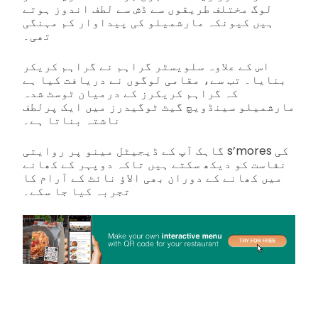
لوگ مختلف طریقوں سے ڈش سے لطف اندوز ہوتے
ہیں کیونکہ مارشمیلو کی پیداوار کم مہنگی
تھی۔
اس کے علاوہ سلویسٹر گراہم نے گراہم کریکر
بنایا۔ تب سے، مقامی لوگوں نے دریافت کیا ہے
کہ گراہم کریکرز کے درمیان ٹوسٹ شدہ
مارشمیلو سینڈویچ گیٹ ٹوگیدرز میں ایک پرلطف
ناشتہ بناتا ہے۔
گاہک آپ کے ڈیجیٹل مینو پر روایتی s’mores کی
نفاست کو دیکھ سکتے ہیں تاکہ دوپہر کے کھانے
میں کھانے کے دوران بھی الاؤ نائٹ کے آرام کا
تجربہ کیا جا سکے۔