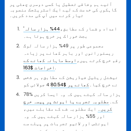
آئیے ہم وفاقی تعطیل یا کسی دوسری چھٹی پر
گاہکوں کی خدمت کے لیے ایک اسٹریٹجک منصوبہ
تیار کرنے میں آپ کی مدد کریں۔
اعداد و شمار کے مطابق،
44% ہزار سالہ'
بجٹ خوراک پر خرچ ہوتا ہے۔
مجموعی طور پر 49% ہزار سالہ لوگ
ریستورانوں اور باہر کھانے پر زیادہ
رقم خرچ کرتے ہیں،
اوسط ماہانہ کھانے کے
.
اخراجات $163
نیشنل ریٹیل فیڈریشن کے مطابق، ہر شخص
نے خرچ کیا۔
کھانے پر $80.54
4 جولائی کو
78% ہزار سالہ کہتے ہیں کہ وہ ایسا کریں
گے۔
مطلوبہ تجربے یا ایونٹ پر پیسہ خرچ
کریں۔
ایک مطلوبہ شے کے مقابلے میں،
اور 55% ہزار سالہ کہتے ہیں کہ وہ
ایونٹس اور لائیو تجربات پر پہلے سے
زیادہ رقم خرچ کرتے ہیں۔