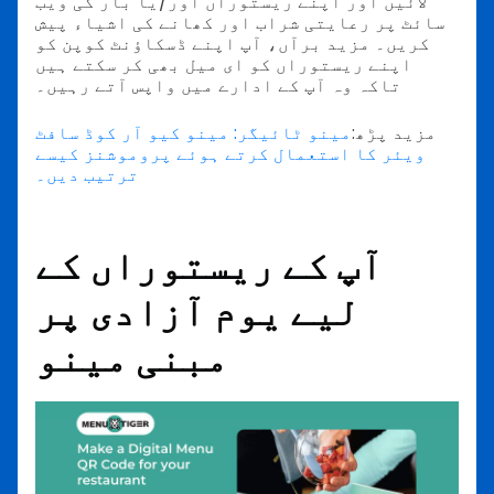
لائیں اور اپنے ریستوراں اور/یا بار کی ویب
سائٹ پر رعایتی شراب اور کھانے کی اشیاء پیش
کریں۔ مزید برآں، آپ اپنے ڈسکاؤنٹ کوپن کو
اپنے ریستوراں کو ای میل بھی کر سکتے ہیں
تاکہ وہ آپ کے ادارے میں واپس آتے رہیں۔
مزید پڑھ:
مینو ٹائیگر: مینو کیو آر کوڈ سافٹ
ویئر کا استعمال کرتے ہوئے پروموشنز کیسے
ترتیب دیں۔
آپ کے ریستوراں کے
لیے یوم آزادی پر
مبنی مینو