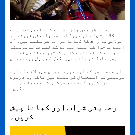
پس منظر میں جاز بجانے کے ساتھ، آپ اپنے
کلائنٹس کو ایک پرلطف اور بامعنی فورتھ آف
جولائی کا رات کا کھانا فراہم کر سکتے ہیں۔ آپ
اپنے ماحول کو بہتر بنانے کے لیے صوتی موسیقی
بجانے کے لیے ایک لائیو کنٹری بینڈ کی خدمات
بھی حاصل کر سکتے ہیں۔
گرل اور چِل
ریستوراں
آپ مہمانوں کو اپنے ریستوراں میں لانے کے لیے
موسیقی کا استعمال کر سکتے ہیں تاکہ وہ دوسرے
امریکیوں کے ساتھ جولائی کا چوتھا دن منا
سکیں۔
رعایتی شراب اور کھانا پیش
کریں۔