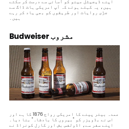
اپنے ڈیجیٹل مینو کو آسانی سے درست کر سکتے
ہیں، یہ کہتے ہوئے کہ آپ امریکی ہاٹ ڈاگ سے
جڑی روایات اور طریقوں کو بھی یاد کر رہے
ہیں۔
Budweiser مشروب
عمدہ بیئر پینے کا امریکی رواج 1876 کا ہے اور
اس نے بڈویزر کو "بیروں کا بادشاہ" بنا دیا۔
اپنے سفر سے، اڈولفس بش اور کارل کونراڈ نے