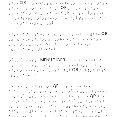
مینو QR کوڈز کو سیاہ اور سفید میں پرنٹ کرنا
پرانا ہے۔ آپ اپنے مینو QR کوڈ کو امریکی
تھیم والے پس منظر کے ساتھ پرنٹ کر سکتے ہیں
تاکہ اسے یوم آزادی کے ریستوراں پروموشنز کے
طور پر مزید اثر ملے۔
مثال کے طور پر، آپ اپنے ریستوران کے مینو QR
کوڈ کے پس منظر کے طور پر روایتی مچھلی اور
چپس کا مجموعہ یا ایک امریکی چیز برگر
استعمال کر سکتے ہیں۔
مزید برآں، آپ MENU TIGER کا استعمال کرتے
ہوئے مزید اسکینز اور آرڈرز بڑھانے کے لیے
اپنے ٹیبل کے لیے مخصوص مینو QR کوڈز ڈیزائن
کر سکتے ہیں۔
اس میں اعلی درجے کی QR کوڈ حسب ضرورت
خصوصیات ہیں جو آپ اپنے ریستوراں کی برانڈنگ
کے لیے فائدہ اٹھا سکتے ہیں۔ آپ اپنے QR کوڈ
ڈیٹا پیٹرن، آنکھوں اور فریموں کو آسانی سے
اپنی مرضی کے مطابق بنا سکتے ہیں۔ مزید برآں،
آپ اپنے ریسٹورنٹ کا لوگو اور کال ٹو ایکشن
ٹیکسٹ بھی شامل کر سکتے ہیں تاکہ اپنے صارفین