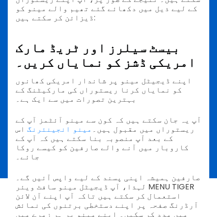
کے لیے ذیل میں دکھائے گئے تھیم والے مینو کو
ڈیزائن کر سکتے ہیں:
بیسٹ سیلرز اور ٹریڈ مارک
امریکی ڈشز کو نمایاں کریں۔
اپنے ڈیجیٹل مینو پر شاندار امریکی کھانوں
کو نمایاں کرنا ریستوراں کی مارکیٹنگ کے
بہترین تصورات میں سے ایک ہے۔
آپ یہ جان سکتے ہیں کہ کون سے مینو آئٹمز آپ کے
ریستوراں میں مقبول ہیں۔
مینو انجینئرنگ
اس
کے بعد آپ منصوبہ بنا سکتے ہیں کہ آپ کے
کاروبار میں آنے والے صارفین کو کیسے روکا
جائے۔
صارفین ہمیشہ اپنی پسند کے لیے واپس آئیں گے۔
لہذا، آپ ڈیجیٹل مینو سافٹ ویئر MENU TIGER
استعمال کر سکتے ہیں تاکہ آپ اپنے آن لائن
آرڈرنگ صفحہ پر اپنے دستخطی برتنوں کی نمائش
میں مدد کر سکیں۔ اپنے مینو پر ہر زمرے میں