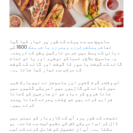
ساسیج سب سے پہلے کے طور پر تیار کیا گیا
تھا
فرینکفرٹرز، وینرز، یا فرینک
1800 کی
دہائی کے وسط میں جرمن تارکین وطن کے ذریعے۔
یہ ساسیج علاج، تمباکو نوشی، اور یا تو تمام
گائے کے گوشت یا سور کا گوشت اور گائے کے گوشت
کے مرکب سے تیار کیا جاتا ہے۔
اس وقت، گرم کتوں اور ساسیجز نے نیویارک شہر
میں کھانے کی گاڑیوں میں امریکی گلیوں میں
جانا شروع کر دیا، جو ان صارفین کو کھانا
فراہم کرتے ہیں جو چلتے پھرتے کھانا پسند
کرتے ہیں۔
نتیجے کے طور پر، آپ کے کاروبار کو مینو میں
ڈال کر اس امریکی ڈش کی مقبولیت سے فائدہ ہو
سکتا ہے۔ آپ ان تفصیل کو شامل کرنے کے لیے