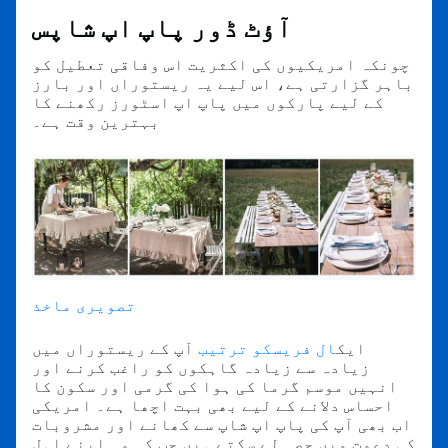
آؤٹ ڈور پاپ اپ شاپس
چونکہ امریکیوں کی اکثریت اس وفاقی تعطیل کو
باہر گزارتی ہے، اس لیے یہ ریستوراں اور بارز
کے لیے پارکوں میں پاپ اپ اسٹورز رکھنے کا
بہترین وقت ہے۔
تصویری ماخذ
ایک
ال فریسکو ترتیب
آپ کے ریستوراں میں
زیادہ سے زیادہ گاہکوں کو راغب کرنے اور
انہیں موسم گرما کی ہوا کی گرمی اور سکون کا
احساس دلانے کے لیے بھی بہت اچھا ہے۔ امریکی
اب بھی آپ کی پاپ اپ شاپ سے کھانے اور مشروبات
کی دعوت میں حصہ لے سکتے ہیں جب کہ وہ اپنے اہل