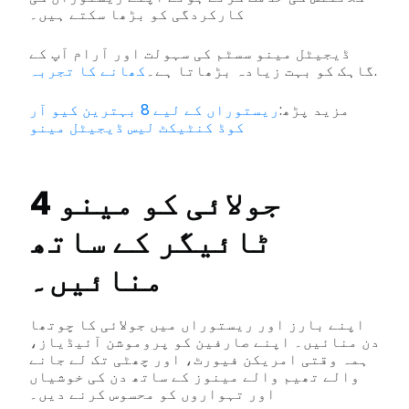
کارکردگی کو بڑھا سکتے ہیں۔
ڈیجیٹل مینو سسٹم کی سہولت اور آرام آپ کے
.
گاہک کو بہت زیادہ بڑھاتا ہے۔
کھانے کا تجربہ
مزید پڑھ:
ریستوراں کے لیے 8 بہترین کیو آر
کوڈ کنٹیکٹ لیس ڈیجیٹل مینو
4 جولائی کو مینو
ٹائیگر کے ساتھ
منائیں۔
اپنے بارز اور ریستوراں میں جولائی کا چوتھا
دن منائیں۔ اپنے صارفین کو پروموشن آئیڈیاز،
ہمہ وقتی امریکن فیورٹ، اور چھٹی تک لے جانے
والے تھیم والے مینوز کے ساتھ دن کی خوشیاں
اور تہواروں کو محسوس کرنے دیں۔