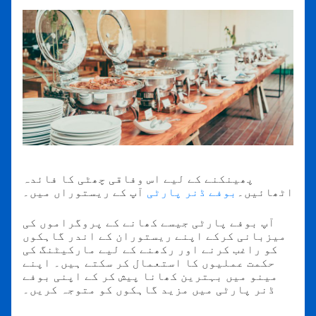
پھینکنے کے لیے اس وفاقی چھٹی کا فائدہ
اٹھائیں۔
بوفے ڈنر پارٹی
آپ کے ریستوراں میں۔
آپ بوفے پارٹی جیسے کھانے کے پروگراموں کی
میزبانی کرکے اپنے ریستوران کے اندر گاہکوں
کو راغب کرنے اور رکھنے کے لیے مارکیٹنگ کی
حکمت عملیوں کا استعمال کر سکتے ہیں۔ اپنے
مینو میں بہترین کھانا پیش کر کے اپنی بوفے
ڈنر پارٹی میں مزید گاہکوں کو متوجہ کریں۔