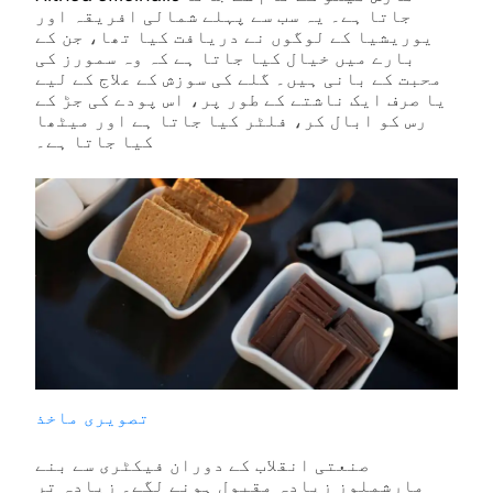
جاتا ہے۔ یہ سب سے پہلے شمالی افریقہ اور
یوریشیا کے لوگوں نے دریافت کیا تھا، جن کے
بارے میں خیال کیا جاتا ہے کہ وہ سمورز کی
محبت کے بانی ہیں۔ گلے کی سوزش کے علاج کے لیے
یا صرف ایک ناشتے کے طور پر، اس پودے کی جڑ کے
رس کو ابال کر، فلٹر کیا جاتا ہے اور میٹھا
کیا جاتا ہے۔
تصویری ماخذ
صنعتی انقلاب کے دوران فیکٹری سے بنے
مارشملوز زیادہ مقبول ہونے لگے۔ زیادہ تر