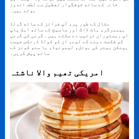
خانہ کے ساتھ خوشگوار تعطیل سے لطف اندوز
ہوتے ہیں۔
مثال کے طور پر، آپ فرائز کے ساتھ گرلڈ
ہیمبرگر، ہاٹ ڈاگ اور ساسیج کے ساتھ ایک پاپ
اپ ریستوراں ترتیب دے سکتے ہیں۔ گرمی کی گرمی
کو شکست دینے کے لیے، ان کو کولڈ ڈرنکس جیسے
ہینکن بیئر کی بوتل، لیمونیڈ، یا سنو کونز کے
ساتھ پیش کریں۔
امریکی تھیم والا ناشتہ