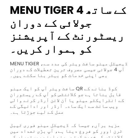
MENU TIGER کے ساتھ 4
جولائی کے دوران
ریسٹورنٹ کے آپریشنز
کو ہموار کریں۔
MENU TIGER ڈیجیٹل مینو سافٹ ویئر کی مدد سے،
آپ 4 جولائی جیسی مصروف ترین تعطیلات کے دوران
بھی اپنی خدمات کو بہتر بنا سکتے ہیں۔
سافٹ ویئر آپ کو ایک مینو QR کوڈ بنانے کے
قابل بناتا ہے جو کلائنٹس کو آپ کے ریستوران
کے انٹرایکٹو مینو یا آن لائن آرڈر کرنے والی
ویب سائٹ سے ایک سادہ آرڈر اور ادائیگی کے
عمل کے لیے جوڑتا ہے۔
مزید برآں، جیسا کہ ڈیجیٹل مینو فوری ٹیبل
ٹرن اوور کو فروغ دیتا ہے، آپ بڑی تعداد میں
کلائنٹس کی خدمت کرتے ہوئے اپنے ریستوراں کی