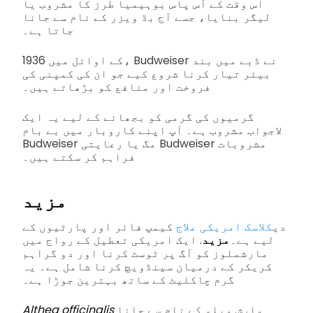
اس وقت کے آس پاس بوہیمیا طرز کا مشروب یا
لیگر بنایا، جسے آج بڈ ویزر کے نام سے جانا
جاتا ہے۔
1936 کے اوائل میں، Budweiser نے ڈبے میں بند
بیئر تیار کرنا شروع کیے جو ان کی کمپنی کی
فروخت اور منافع کو بڑھاتے ہیں۔
گرمیوں کی گرمی کو بجھانے کے لیے یہ ایک
لاجواب مشروب ہے۔ آپ اپنے کاروبار میں بے بام
Budweiser مگ یا رعایتی Budweiser مشروبات
فراہم کر سکتے ہیں۔
مزید
دی
کلاسک امریکی علاج
کیمپ فائر اور پارٹیوں کے
لیے ہے۔
مزید
. ایک امریکی تعطیل کے رواج میں
مارشملوز کو آگ پر ٹوسٹ کرنا اور دو گراہم
کریکر کے درمیان سینڈویچ کرنا شامل ہے۔ یہ
گرم چاکلیٹ کے ساتھ بہترین جوڑا ہے۔
مارش میلو کے نام سے جانا
Althea officinalis