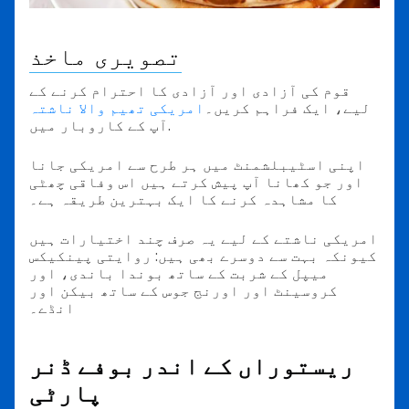
تصویری ماخذ
قوم کی آزادی اور آزادی کا احترام کرنے کے
لیے، ایک فراہم کریں۔
امریکی تھیم والا ناشتہ
آپ کے کاروبار میں.
اپنی اسٹیبلشمنٹ میں ہر طرح سے امریکی جانا
اور جو کھانا آپ پیش کرتے ہیں اس وفاقی چھٹی
کا مشاہدہ کرنے کا ایک بہترین طریقہ ہے۔
امریکی ناشتے کے لیے یہ صرف چند اختیارات ہیں
کیونکہ بہت سے دوسرے بھی ہیں: روایتی پینکیکس
میپل کے شربت کے ساتھ بوندا باندی، اور
کروسینٹ اور اورنج جوس کے ساتھ بیکن اور
انڈے۔
ریستوراں کے اندر بوفے ڈنر
پارٹی