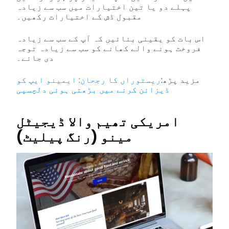
پہلے دو یا تین اختیارات میں سب سے زیادہ
مقبول ڈش کے اختیارات رکھیں۔
اس بات کو یقینی بنائیں کہ آپ کے سب سے زیادہ
فروخت ہونے والے کھانے کو سب سے زیادہ توجہ
دی جائے۔
مزید پڑھ:
ریستوراں کا رجحان: ایمینو ایپ کو
ڈیزائن کرنے میں بڑھتی ہوئی دلچسپی
امریکی تھیم والا ڈیجیٹل
مینو (رنگ پیلیٹ)