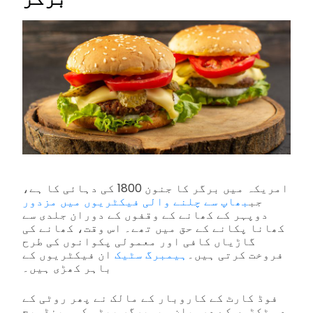
امریکہ میں برگر کا جنون 1800 کی دہائی کا ہے،
جب
بھاپ سے چلنے والی فیکٹریوں میں مزدور
دوپہر کے کھانے کے وقفوں کے دوران جلدی سے
کھانا پکانے کے حق میں تھے۔ اس وقت، کھانے کی
گاڑیاں کافی اور معمولی پکوانوں کی طرح
فروخت کرتی ہیں۔
ہیمبرگ سٹیک
ان فیکٹریوں کے
باہر کھڑی ہیں۔
فوڈ کارٹ کے کاروبار کے مالک نے پھر روٹی کے
دو ٹکڑوں کے درمیان ہیمبرگر پیٹی کو سینڈویچ