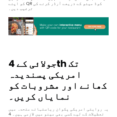
کو اپنے QR کوڈ مینو کے ذریعے آرڈر کرنے کی
ترغیب دیں۔
جولائی کے 4th تک
امریکی پسندیدہ
کھانے اور مشروبات کو
نمایاں کریں۔
یہ روایتی امریکی پکوان ریاستہائے متحدہ میں
تعطیلات کے لیے کسی بھی مینو میں لازمی ہیں۔ 4