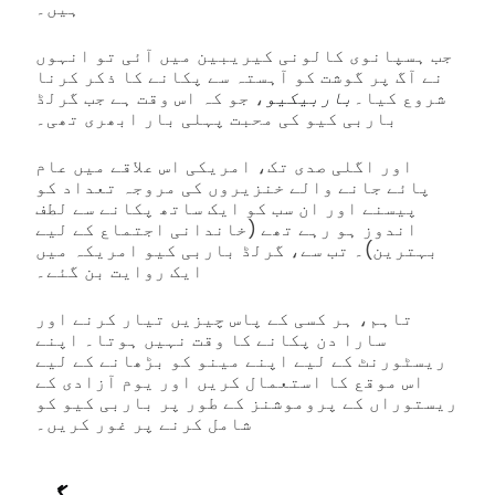
ہیں۔
جب ہسپانوی کالونی کیریبین میں آئی تو انہوں
نے آگ پر گوشت کو آہستہ سے پکانے کا ذکر کرنا
شروع کیا۔
باربیکیو
، جو کہ اس وقت ہے جب گرلڈ
باربی کیو کی محبت پہلی بار ابھری تھی۔
اور اگلی صدی تک، امریکی اس علاقے میں عام
پائے جانے والے خنزیروں کی مروجہ تعداد کو
پیسنے اور ان سب کو ایک ساتھ پکانے سے لطف
اندوز ہو رہے تھے (خاندانی اجتماع کے لیے
بہترین)۔ تب سے، گرلڈ باربی کیو امریکہ میں
ایک روایت بن گئے۔
تاہم، ہر کسی کے پاس چیزیں تیار کرنے اور
سارا دن پکانے کا وقت نہیں ہوتا۔ اپنے
ریسٹورنٹ کے لیے اپنے مینو کو بڑھانے کے لیے
اس موقع کا استعمال کریں اور یوم آزادی کے
ریستوراں کے پروموشنز کے طور پر باربی کیو کو
شامل کرنے پر غور کریں۔
برگر