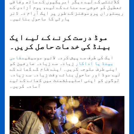
کلائنٹس کے لیے دیگر امریکیوں کے ساتھ وفاقی
تعطیل کو خوشی سے منانے کے لیے، یوم آزادی کے
ریستوراں پروموشنز کے طور پر ایک آرام دہ ڈنر
پارٹی کا ماحول بنائیں۔
موڈ درست کرنے کے لیے ایک
بینڈ کی خدمات حاصل کریں۔
ایک کی طرف سے پیش کردہ لائیو موسیقی
مقامی
بینڈ یا اداکار
زیادہ سے زیادہ صارفین کو
اپنی طرف متوجہ کریں۔ اپنے شام کے کھانے کے
لیے موڈ اور ماحول بناتے وقت زیادہ سے زیادہ
لوگوں کو اپنی اسٹیبلشمنٹ میں کھانے کے لیے
آمادہ کریں۔