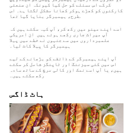
کرکے اس مسئلے کو حل کیا کیونکہ ان صنعتی
کارکنوں کو کھڑے ہوکر کھانا مشکل لگتا ہے۔ اس
طرح، ہیمبرگر بنایا گیا تھا.
اسے اپنے مینو میں رکھ کر، آپ کہہ سکتے ہیں کہ
آپ میراث جاری رکھے ہوئے ہیں ان امریکی
علمبرداروں میں سے جنہوں نے خطے میں پہلا
ہیمبرگر کا پہلا کاٹ لیا۔
آپ اپنے ہیمبرگر کے ذائقے کو بڑھانے کے لیے
اس میں کئی سیزننگ اور ٹاپنگز شامل کر سکتے
ہیں، یا آپ اسے نمک اور کالی مرچ کے ساتھ سادہ
رکھ سکتے ہیں۔
ہاٹ ڈاگس