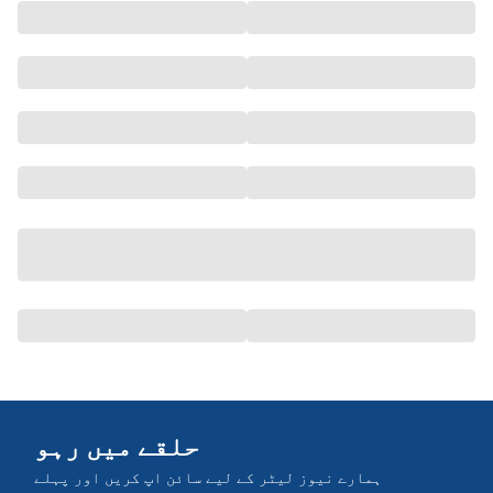
حلقے میں رہو
ہمارے نیوز لیٹر کے لیے سائن اپ کریں اور پہلے