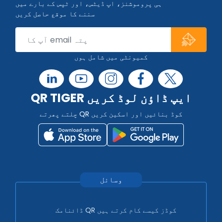
ہی پروموشنز، اپ ڈیٹس، اور ٹپس کے بارے میں
سننے کا موقع حاصل کریں
کمیونٹی میں شامل ہوں
QR TIGER ایپ ڈاؤن لوڈ کریں
چلتے پھرتے QR کوڈ بنائیں اور اسکین کریں
وسائل
ڈائنامک QR کوڈز کیسے کام کرتے ہیں