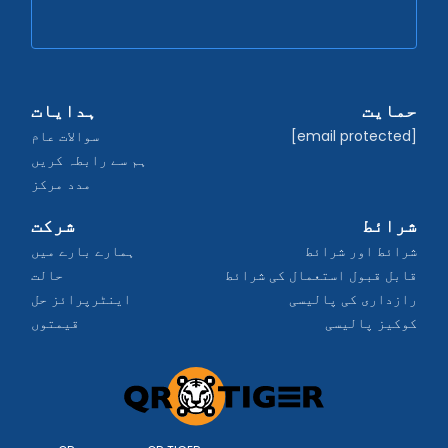
حمایت
ہدایات
[email protected]
سوالات عام
ہم سے رابطہ کریں
مدد مرکز
شرائط
شرکت
شرائط اور شرائط
ہمارے بارے میں
قابل قبول استعمال کی شرائط
حالت
رازداری کی پالیسی
اینٹرپرائز حل
کوکیز پالیسی
قیمتوں