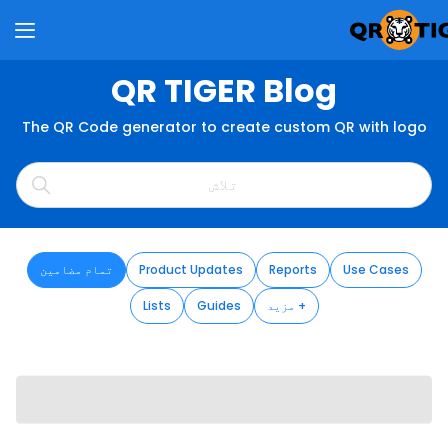
QR TIGER Blog
The QR Code generator to create custom QR with logo
Use Cases
Reports
Product Updates
تمام مضامین
مزید +
Guides
Lists