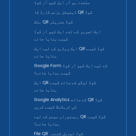
متعدد یو آر ایل کیو آر کوڈ
ڈیجیٹل بزنس کارڈ کا QR کوڈ
بلک QR کوڈ جنریٹر
ایک تصویر کے لئے ایک کیو آر کوڈ
کیسے بنایا جائے
ایک ویڈیو کے لیے ایک QR کوڈ کیسے
بنایا جائے
Google Form کے لیے ایک کیو آر کوڈ
کیسے بنایا جائے؟
ایک QR کوڈ لوگو کے ساتھ کیسے
بنایا جائے
Google Analytics کے ساتھ QR کوڈ
کی ٹریکنگ کیسے کریں
ریستوراں مینو کے لیے QR کوڈ کیسے
بنایا جائے؟
File QR کوڈ تبدیل کنندہ