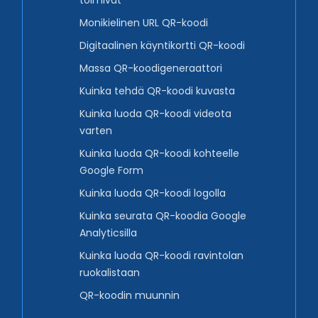
toimivat
Monikielinen URL QR-koodi
Digitaalinen käyntikortti QR-koodi
Massa QR-koodigeneraattori
Kuinka tehdä QR-koodi kuvasta
Kuinka luoda QR-koodi videota
varten
Kuinka luoda QR-koodi kohteelle
Google Form
Kuinka luoda QR-koodi logolla
Kuinka seurata QR-koodia Google
Analyticsilla
Kuinka luoda QR-koodi ravintolan
ruokalistaan
QR-koodin muunnin