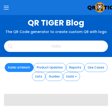
QR TIGER Blog
The QR Code generator to create custom QR with logo
Kaikki artikkelit
Product Updates
Reports
Use Cases
Lists
Guides
Lisää +