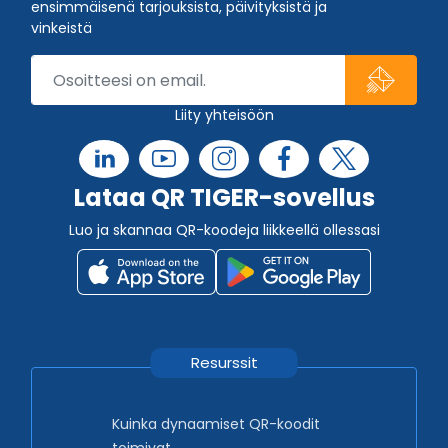
ensimmäisenä tarjouksista, päivityksistä ja
vinkeistä
Liity yhteisöön
Lataa QR TIGER-sovellus
Luo ja skannaa QR-koodeja liikkeellä ollessasi
Resurssit
Kuinka dynaamiset QR-koodit