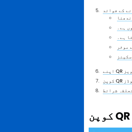
نے کے فوائد
ندھنا
ں ہے۔
ا ہے۔
ے موثر
سکینز
ویز
علقہ شرائط