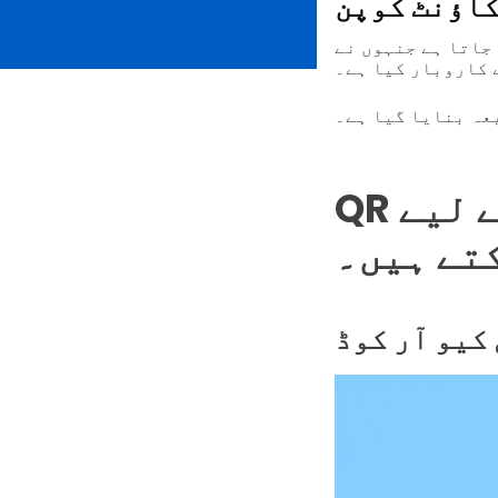
کاؤنٹ کوپن
جاتا ہے جنہوں نے
یعہ بنایا گیا ہے۔
QR کوڈ حل جو آپ کوپن بنانے کے لیے
تے ہیں۔
 کیو آر کوڈ