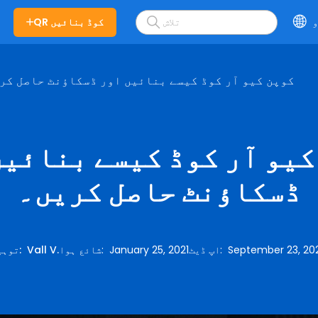
و
QR کوڈ بنائیں
کوپن کیو آر کوڈ کیسے بنائیں اور ڈسکاؤنٹ حاصل کر
کیو آر کوڈ کیسے بنائیں
ڈسکاؤنٹ حاصل کریں۔
September 23, 20
:
اپ ڈیٹ
January 25, 2021
:
شائع ہوا
Vall V.
:
توہی