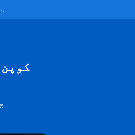
ارد
کوپن 
25