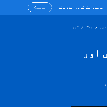
ہم سے رابطہ کریں
مدد مرکز
پیچھے
یں۔
بلاگ
گھر
 اور
ن