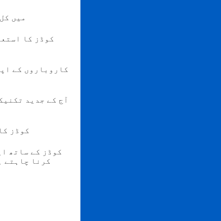
2023 میں کل 142 ملین امریکیوں کے کوپن استعمال کرنے کا تخمینہ لگایا گ
کاروباروں کے اپن
آج کے جدید تکنیک
اور ان میں سے ایک تکنیکی ٹول جس
کرنا چاہتے ہیں، تو یہاں درج ذیل بنیادی باتیں ہیں جن سے آپ کو آگاہ ہونا ضروری ہے۔