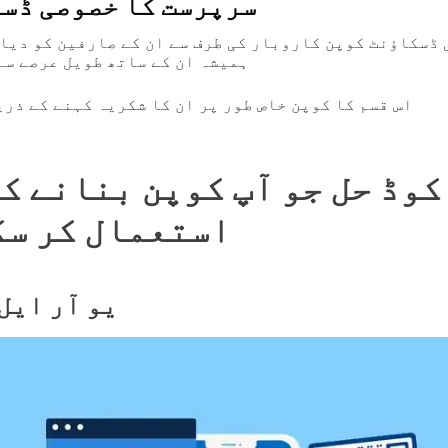
سرپرست کا خصوصی ڈس
ڈسکاؤنٹ کوپن کاروبار کی طرف سے ان کے صارفین کو دیا 
ہمیشہ ان کے ساتھ طویل عرصے سے کاروبار کیا ہے۔
اس قسم کا کوپن خاص طور پر ان کا شکریہ کہنے کے ذر
استعمال کر سک
یو آر ایل