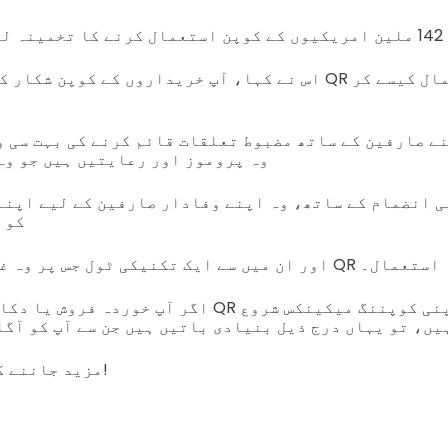
یا ہے۔
اس نے کہا، آپ خریداروں کے کوپن شکار کو تیز کرنے کے لیے R
ے صارفین کے ساتھ مضبوط تعلقات قائم کرنے کی بہت سی و
وہ پروموز اور رعایتیں ہیں جو وہ
ی انضمام کے ساتھ، وہ اپنے وفادار صارفین کے لیے اپنے
کو 
 پر وہ غور کرتے ہیں وہ ہے QR کوڈز کا استعمال۔
اگر آپ خوردہ فروش یا دکان کے مالک ہیں اور QR کوڈز
مزید جاننے کے لیے پڑھتے رہیں!