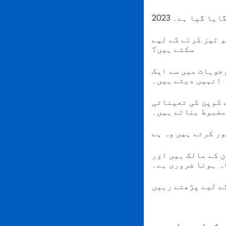
Q کوڈز کا استعمال کیسے کر
سکتے ہیں؟
جوہات میں سے ایک
 انہیں دیتے ہیں۔
 کوپن کی تعیناتی
مضبوط بناتے ہیں۔
 کے ساتھ اپنی کوپننگ میکینکس شروع