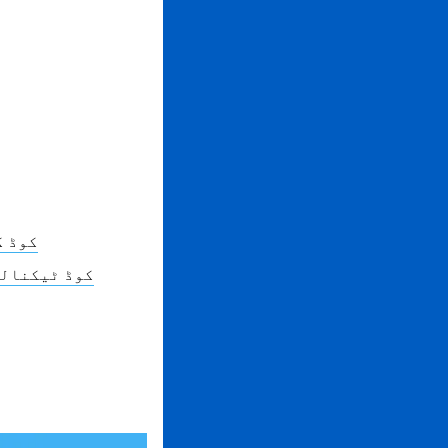
اپنے 
کوپن QR کوڈز -