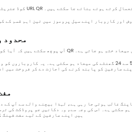
ر سے URL QR کوڈ حل کا استعمال کرتے ہوئے بنائے جا سکتے ہیں۔
ش اور کاروبار اپنے سیل پروموز میں تین اہم قسم کے کو
محدود و
ہ آیا کوپن کی بات کرنے پر QR کوڈز کی میعاد ختم ہو جاتی ہے۔
نے صارفین کو پابند کرنے کی اجازت دے کر فروخت میں اض
مفت
شاپنگ غالب ہوتی جا رہی ہے، لہذا بیچنے والے سے آپ کے 
ہو سکتی ہے۔ اس کی وجہ سے، وہ دکانیں جو پروڈکٹ کی ترس
ہیں اپنے صارفین کے لیے مفت شپنگ ک