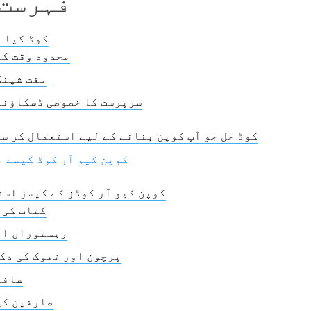
فہرست 
کوپن QR کوڈ کی
محدود وقت کا
مفت شپنگ
سرپرست کا خصوصی ڈسکاؤنٹ
QR کوڈ حل جو آپ کوپن بنانے کے لیے استعمال کر س
کوپن کیو آر کوڈ کیسے 
کوپن کیو آر کوڈز کے کیسز اس
کتاب کی 
ریستوراں او
پرچون اور تھوک کی دک
سافٹ
صارفین کی