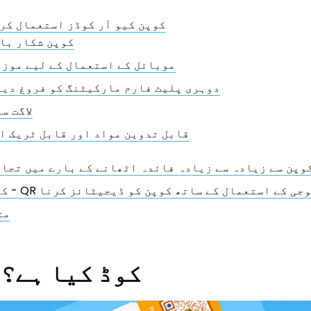
کوپن کیو آر کوڈز استعمال کر
کوپن شکار با
موبائل کے استعمال کے لیے موزو
دوہری پلیٹ فارم مارکیٹنگ کو فروغ دیت
لاگت س
قابل تدوین مواد اور قابل ٹریک ا
QR کوڈ کوپن سے زیادہ سے زیادہ فائدہ اٹھانے کے بارے میں تجا
 QR کوڈ ٹیکنالوجی کے استعمال کے ساتھ کوپن کو ڈیجیٹائز کرنا
مت
کوپن QR کوڈ کیا ہے؟