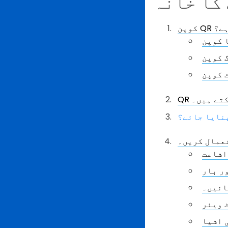
کا خانہ
ا ہے؟
 کوپن
 کوپن
 کوپن
کتے ہیں۔
بنایا جائے؟
تعمال کریں۔
اشاعت
ر بار
انیں۔
 ویئر
 اشیا