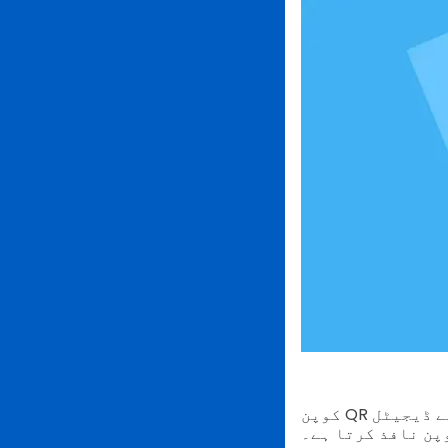
کوپن QR کوڈ ایک ایسا حل ہے جو صارفین کے لیے پیش کردہ رعایتوں کو چھڑانے کے لیے ڈیجیٹل
پن نافذ کرتا ہے۔