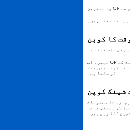
پن لگا سکتے ہیں۔
قت کا کوپن
نہیں، اس QR کوڈ کوپن میں 5 سے 24 گھنٹے کی میعاد ہو سکتی ہے۔ یہ کاروباروں کو وقت کے
افہ کرنے میں مدد
کر سکتا ہے۔
 شپنگ کوپن
دروازے تک مصنوعات
یل کی پیشکش کرتی
وپن لگا رہی ہیں۔