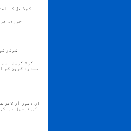
وہ بہترین QR کوڈ جنریٹ
خوردہ فرو
آپ پوچھ سکتے ہیں ک
محدود کوپن کو اپ
ان دنوں آن لائن 
کی ترسیل مہنگی 