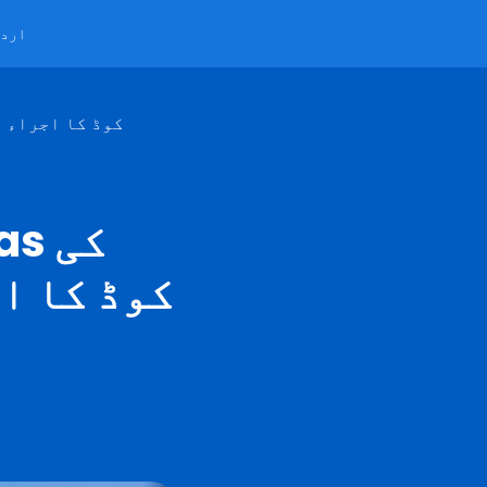
ارد
EASIGAS نے غیر قانونی LPGas کی بھرائی کے خلاف
بھرائی کے خلاف 