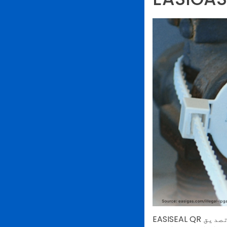
EASISEAL QR کوڈ صارفین کو ان ایل پی جی سلنڈر کی جو انہوں نے خریدا ہے کی حقیقت کی تصدیق