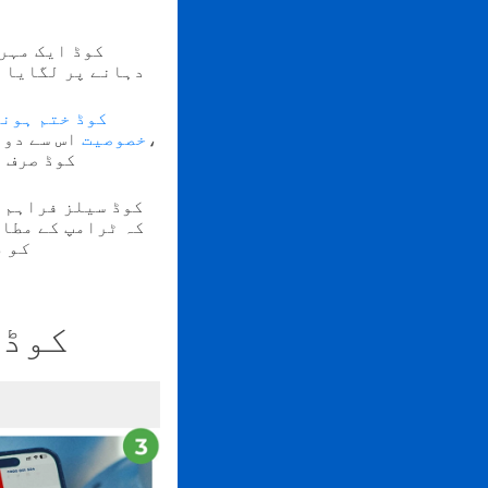
دہانے پر لگایا ج
خصوصیت
اس سے دوب
QR کوڈ صر
کہ ٹرامپ کے مطا
کو د
EAL QR