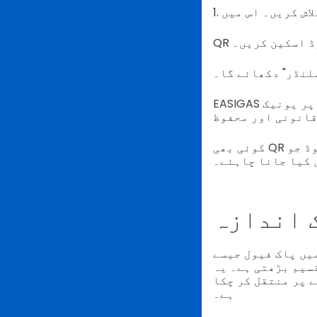
کوڈ اسکین کریں۔
لنڈر" دکھائے گا۔
EASIGAS ترغیب دیتا ہے کہ صارفین ہر تبادلہ پر یونیک QR کوڈ اسکین کریں تاکہ وہ صرف
کوئی بھی QR کوڈ جو EASISEAL سے مختلف ہو، اسے مشکوک سمجھا جانا چاہئے اور اس لئے اسے
 کیا جانا چاہئے۔
ک اندازہ
یسے LPG پر پکانے پر اعتماد ہے۔
سیم بڑھتی ہے۔ یہ
 پر منتقل کر چکا
ہے۔