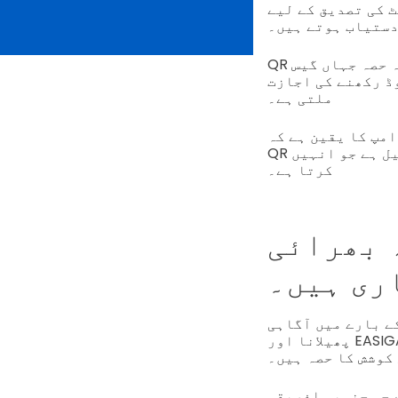
ے QR کوڈ استعمال کرنا موثر ہے کیونکہ یہ آسانی سے اسمارٹ فون کے
دستیاب ہوتے ہیں۔
QR کوڈ کو تقریبا ہر سطح پر چھپایا جا سکتا ہے، جس سے کمپنی کو پہلے وہ حصہ جہاں گیس
ڈ رکھنے کی اجازت
ملتی ہے۔
ین ہے کہ EASIGAS کا
QR کوڈ ایک نوآری سیل ہے جو انہیں LPG خریدتے وقت بہترین انتخاب کرنے میں مدد فراہم
کرتا ہے۔
 بھرائی
ری ہیں۔
ے بارے میں آگاہی
پھیلانا اور EASIGAS QR کوڈ جیسی ٹیکنالوجی پر مبنی تصدیقی نظام کو لاگو کرنا، اس پیچیدہ
کوشش کا حصہ ہیں۔
 جو جنوبی افریقہ