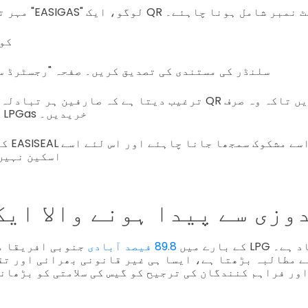
" لوگو، ایک QR کوڈ، اور پروڈکٹ نمبر شامل ہونا چاہئے۔
QR 
سلنڈر کی مستندی کی تصدیق کریں۔ صفحہ "رجسٹرڈ س
قانونی اور محفوظ LPGas خریدیں۔
اسکین نہیں
وزی سے پیدا ہونے والا ای
کے بارے میں
89.8 فیصد آبادی
جنوبی افریقا میں پاک فیول ج
 مطالبہ بڑھتا ہے، ایسا ہی غیر قانونی بھرائی اور تق
ور فراہم کنندگان کی ترجیح کو گیس کی سلامتی کو بڑھانے