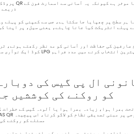
پروڈکٹ کی تصدیق کے لی
ذریعے 
 پہلے انٹریکٹ کیا جانا چاہئے، یعنی سیل، پر اپنا کو
صارفین کی حفاظت اور آسانی کو مد نظر رکھتے ہوئے، ٹرامپ کا یق
نونی ال پی گیس کی دوبارہ
کو روکنے کی کوششیں جا
تحت بھرا ہوا، زیادہ بھرا ہوا یا آلودہ گیس کے خطرات ک
مسئلے کو روکنے کی 
میں اضافے اور صنعتی جسمانیوں کے ساتھ تعاون جاری ہے