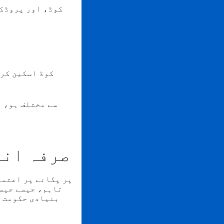
1. مہر تلاش کریں۔ اس میں "EASIGAS
صرفہ اند
تاہم، جیسے جیسے
بنیادی حکومت ا