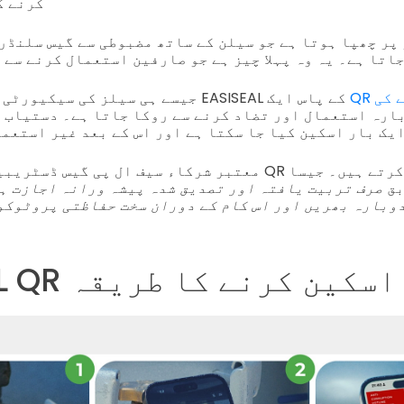
کرنے ک
اتا ہے۔ یہ وہ پہلا چیز ہے جو صارفین استعمال کرنے سے 
QR کوڈ ختم ہونے کی
جیسے ہی سیلز کی سیکیورٹی کی بات آتی ہے، ہر EASISEAL کے پاس ایک
ارہ استعمال اور تضاد کرنے سے روکا جاتا ہے۔ دستیاب م
ف ایک بار اسکین کیا جا سکتا ہے اور اس کے بعد غیر استعم
معتبر شرکاء سیف ال پی گیس ڈسٹریبیوٹرز نیٹ ورک نئے QR کو
بق
صرف تربیت یافتہ اور تصدیق شدہ پیشہ ورانہ اجازت ہے
وبارہ بھریں اور اس کام کے دوران سخت حفاظتی پروٹوکو
EASIS کوڈ اسکین کرنے کا طریقہ