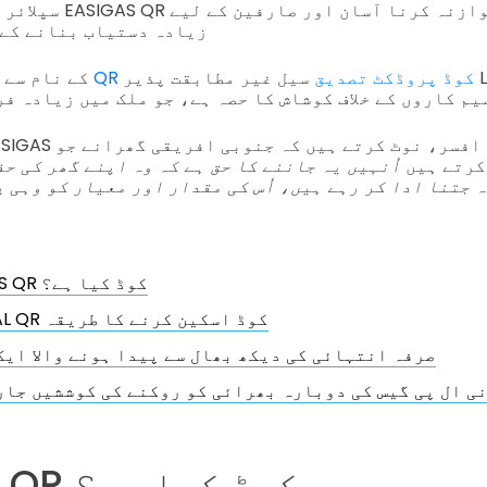
زیادہ دستیاب بنانے کے 
QR کوڈ پروڈکٹ تصدیق
سیل غیر مطابقت پذیر LPG سلنڈر کے غیر
EASISEAL کے نام سے معروف ہے
یم کاروں کے خلاف کوشاش کا حصہ ہے، جو ملک میں زیادہ ف
کرتے ہیں
اُنہیں یہ جاننے کا حق ہے کہ وہ اپنے گھر کی ح
 جتنا ادا کر رہے ہیں، اُس کی مقدار اور معیار کو وہی 
EASIGAS QR کوڈ کیا ہے؟
EASISEAL QR کوڈ اسکین کرنے کا طریقہ
صرفہ انتہائی کی دیکھ بھال سے پیدا ہونے والا ایک
ی ال پی گیس کی دوبارہ بھرائی کو روکنے کی کوششیں جار
EASIGAS QR کوڈ کیا ہے؟