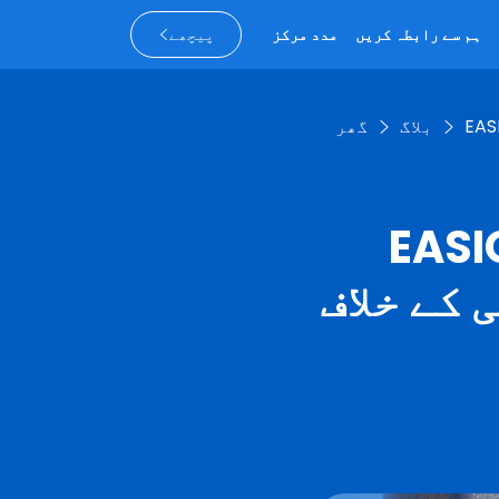
ہم سے رابطہ کریں
مدد مرکز
پیچھے
بلاگ
گھر
 قانونی LPGas کی