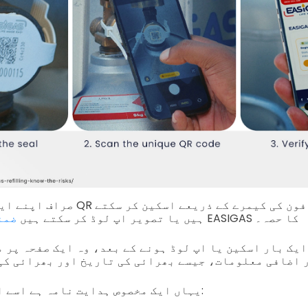
صراف اپنے ایل پی جی سیلنڈر کا QR کوڈ
EASIGAS کا حصہ۔
ہیں یا تصویر اپ لوڈ کر سکتے ہیں
ضمن
ایک بار اسکین یا اپ لوڈ ہونے کے بعد، وہ ایک صفحہ پر منتقل ہوتے ہ
 اضافی معلومات، جیسے بھرائی کی تاریخ اور بھرائی کی
یہاں ایک مخصوص ہدایت نامہ ہے اسے اسکین کرنے کے لیے: