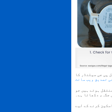
 اپنے اسمارٹ فون کی کیمرے کے ذریعے اسکین کر سکتے
ی تصدیق ویب سائٹ
یں جو EASIGAS کوڈ کی
 جگہ، دکھاتا ہے۔