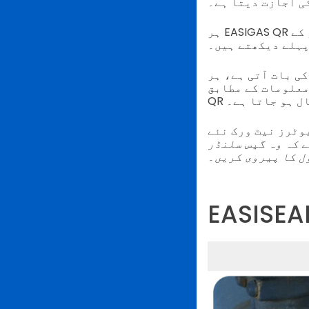
ی اجازت دیتا ہے۔
ہر EASIGAS QR کوڈ ایک مہر پر چھپا ہوتا ہے جو سیلن کے ساتھ مضبوطی سے گیس سلنڈر کے
پہلے دیکھتے ہیں۔
علومات کے مطابق،
ال ہو جاتا ہے۔
ڈ سیلز فراہم کرتے ہیں۔ جیسا
 کہ وہ گیس سلنڈر
ل کا پیروی کریں۔