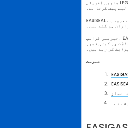
جنوبی افریقی LPG سپلائر EASIGAS QR کوڈ سیلز کو موازنہ کرنا آسان اور صارفین کے لیے
لیے پیش کرتا ہے۔
راوان ہو گئے ہیں۔
جیریمی ٹرامپ، EASIGAS کے چیف ایگزیکٹو افسر، نوٹ کرتے ہیں کہ جنوبی افریقی گھرانے جو
فاظت پر کوئی قصور
پراپٹ کر رہے ہیں۔
فہرست
 انداز
ی ہیں۔