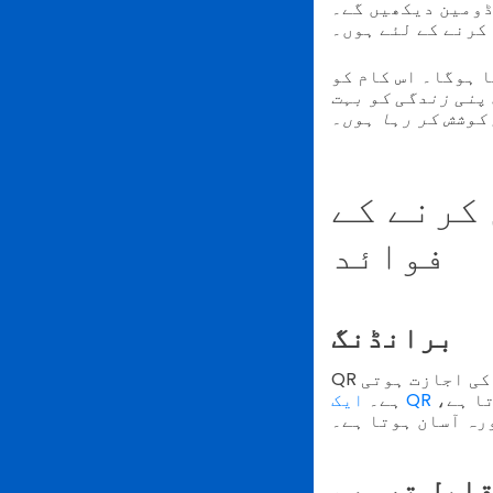
کرنے کے لئے ہوں۔
ا ہوگا۔ اس کام کو
پنی زندگی کو بہت
کوشش کر رہا ہوں۔
کرنے کے
فوائد
برانڈنگ
QR کوڈ وائٹ لیبلنگ کا استعمال کرنے والے صارفین کو آپ کا برانڈ دیکھنے کی اجازت ہوتی
ا ہے،
ہے۔
ورہ آسان ہوتا ہے۔
ابل ترمیم