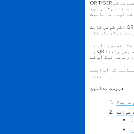
QR TIGER کا متحرک کیو آر کوڈ جنریٹر اعلی، انٹرپرائز، اور پیشہ ورانہ منصوبے کے
 جو unہوں نے جنریٹیڈ
اگر کوئی گاہک QR کوڈ اسکین کرتا ہے، تو وہ پہلے سیٹ یو آر ایل کی بجائے آپکی خصوصی
مین دیکھ سکے گا۔
QR کوڈ کو شناخت فراہم کرتی ہے، جو برانڈ کی آگاہی بڑھاتی ہے۔
یہ QR کوڈ کی سیکیورٹی اور اعتبار کو بھی بڑھاتی ہے، اس طرح اسکینر کا اعتماد بھی بڑھتا
Q اکاؤنٹ پر وائٹ لیبل فیچر کو کیسے فعال کرسکتے
ہیں۔
فہرستِ مضامین
تا ہے؟
 فوائد
م