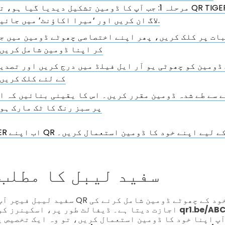
مرحلہ 1: جب آپ کا ڈومین تشکیل دیدیا گیا ہو، تو QR TIGER Enterprise م
لاگ ان کریں اور ‘میرا اکاؤنٹ’ میں جائیں.
بات پر کلک کریں، پھر اپنے اختصاصی چھوٹے ڈومین میں ج
کر اپنا ڈومین شامل کریں
پنے سب ڈومین کو چھوٹی یو آر ایل فیلڈ میں درج کریں اور تصدی
کے لئے کلک کریں
یک پہلے سے طے شدہ ڈومین مقرر کریں۔ اس کا یقینی بنائیں کہ ا
پر سبز رنگ کا ٹک مارک ہو
 اب اپنے QR کوڈز کے لیے اپنے خود کا ڈومین استعمال کریں۔
سفید لیبل کا مطلب 
سفید لیبل فیچر آپ کو آپنے ڈائنامک QR کوڈ 
qr1.be/ کو اردو میں
اجازت دیتا ہے۔ ڈیفالٹ طور پر، اسکینرز کو دکھایا جائے گا۔
آپ اپنا خود کا ڈومین استعمال کریں، تو وہ ایک تخصیص ی