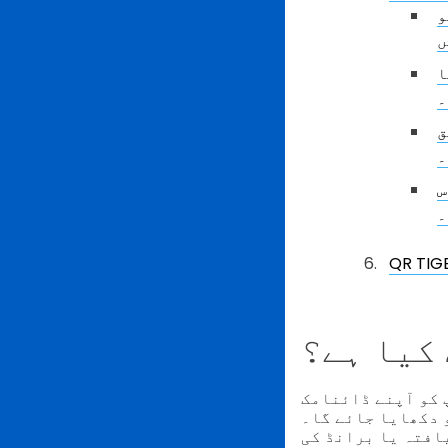
یں
ا
۔
ق
۔
س
۔
کیا ہے؟
میں اپنے خود کے چھوٹے ڈومین شامل کرنے کی
افتہ یا برانڈ کی