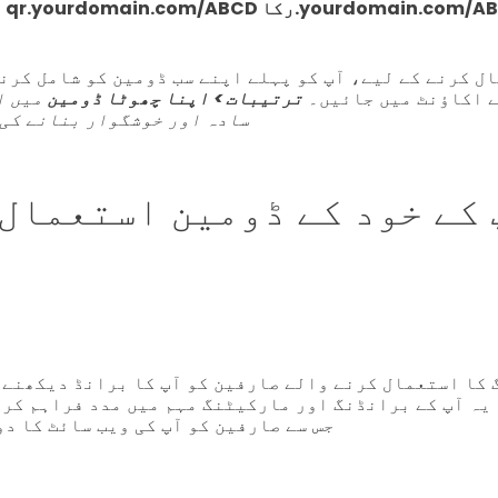
qr.yourdomain.c رکا.yourdomain.com/ABCD
ڈومین دیکھیں گے۔
ل کرنے کے لیے، آپ کو پہلے اپنے سب ڈومین کو شامل کرن
ے اکاؤنٹ میں جائیں۔
ترتيبات > اپنا چھوٹا ڈومین
میں ا
سادہ اور خوشگوار بنانے کی 
 کے خود کے ڈومین استعمال 
یہ آپ کے برانڈنگ اور مارکیٹنگ مہم میں مدد فراہم کرت
جس سے صارفین کو آپ کی ویب سائٹ کا د
ق