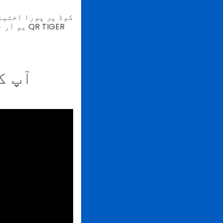
یو آر ا
آپ ک