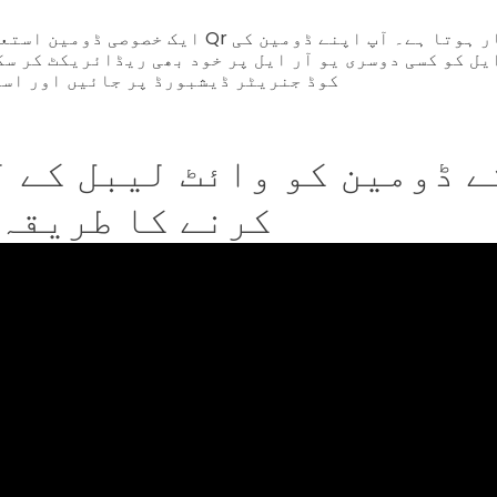
ایک خصوصی ڈومین استعمال کرنے سے آپ کے Qr کوڈ پر
یل کو کسی دوسری یو آر ایل پر خود بھی ریڈائریکٹ کر سکتے ہیں
QR کوڈ جنریٹر ڈیشبورڈ پر جائیں اور اس
ے ڈومین کو وائٹ لیبل کے 
کرنے کا طریقہ 