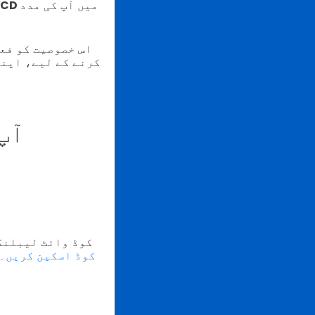
میں آپ کی مدد
om/ABCD
اس خصوصیت کو فعا
کرنے کے لیے، اپن
آپ
ایک QR کوڈ اسکین کریں۔