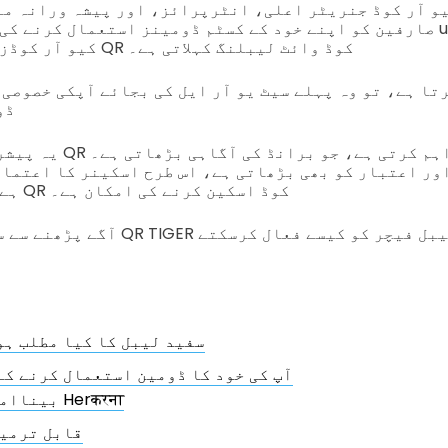
صارفین کو اپنے خود کے کسٹم ڈومینز استعمال کرنے کی اجازت دیتا ہے
کیو آر کوڈز کے لیے۔ یہ خاصیت QR کوڈ وائٹ لیبلنگ کہلاتی ہے۔
ڈو
یہ پیشرفتہ خصوصیت آپ کے 
ہے۔ زیادہ لوگ آپ کے QR کوڈ اسکین کرنے کی امکان ہے۔
آگے پڑھنے سے سیکھیں کہ آپ اپنے R TIGER
سفید لیبل کا کیا مطلب ہو
آپ کی خود کا ڈومین استعمال کرنے کے
بیناامی Herकरना
قابل ترمی