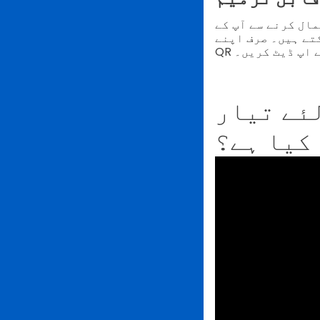
 پورا اختیار ہوتا ہے۔ آپ اپنے ڈومین کی
۔ صرف اپنے QR TIGER
ے اپ ڈیٹ کریں۔
لئے تیار
کیا ہے؟