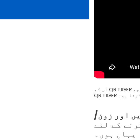
آپ کو QR TIGER ڈیش بورڈ میں اس فیچر کو فعال کرنے سے پہلے ایک سب ڈومین سیٹ کرنا ہوگا جو
 کرتا ہو۔
کریں اور زون/
رنے کے لئے
یہاں ہوں۔