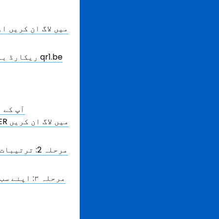
آپ کے 
مرحلہ 2: ت
مرحلہ ۳: ا