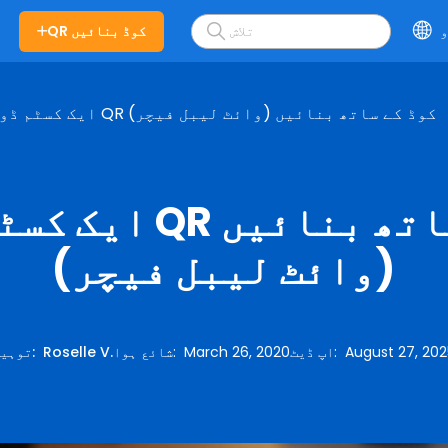
و
QR کوڈ بنائیں
ایک کسٹم ڈومین QR کوڈ کے ساتھ بنائیں (وائٹ لیبل فیچر)
ایک کسٹم ڈومین QR 
(وائٹ لیبل فیچر)
August 27, 20
:
اپ ڈیٹ
March 26, 2020
:
شائع ہوا
Roselle V.
:
توہین