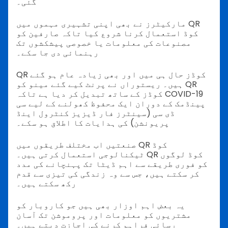
گئی۔
مارکیٹرز نے بھی اپنی تشہیری مہموں میں QR
کوڈ استعمال کرنا شروع کیا تاکہ صارفین کو
مصنوعات کی معلومات یا خصوصی پیشکشوں تک
رہنمائی دی جا سکے۔
QR کوڈز حال ہی میں اور بھی زیادہ عام ہو گئے
ہیں۔ ریستوراں نے پرنٹ کیے گئے مینو کو QR
کوڈز کے ساتھ تبدیل کر دیا ہے تاکہ COVID-19
پینڈمک کے دوران ایک محفوظ کھولنے کے لیے سی
ڈی سی (سینٹرز فار ڈیزیز کنٹرول اینڈ
پریونشن) کی ہدایات کا اطلاق ہو سکے۔
صنعتیں اب مختلف طریقوں میں QR کوڈ
ٹیکنالوجی استعمال کرتی ہیں۔ QR کوڈ لوگوں
کو فوری طریقے سے اہم ڈیٹا تک پہنچانے کی مدد
کر سکتے ہیں، جس سے وہ زندگی کی تیزی سے قدم
رکھ سکتے ہیں۔
یہ بعض اہم اوزار بھی ہیں جو کاروبار کو
مشتریوں کو معلومات اور پروموشن تک آسان
رسائی فراہم کرنے کی اجازت دیتے ہیں۔