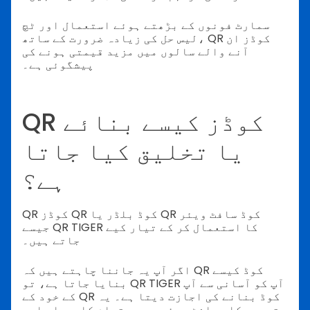
سمارٹ فونوں کے بڑھتے ہوئے استعمال اور ٹچ
لیس حل کی زیادہ ضرورت کے ساتھ، QR کوڈز ان
آنے والے سالوں میں مزید قیمتی ہونے کی
پیشگوئی ہے۔
QR کوڈز کیسے بنائے
یا تخلیق کیا جاتا
ہے؟
QR کوڈز QR کوڈ بلڈر یا QR کوڈ سافٹ ویئر
جیسے QR TIGER کا استعمال کر کے تیار کیے
جاتے ہیں۔
اگر آپ یہ جاننا چاہتے ہیں کہ QR کوڈ کیسے
بنایا جاتا ہے، تو QR TIGER آپ کو آسانی سے آپ
کے خود کے QR کوڈ بنانے کی اجازت دیتا ہے۔ یہ
تجربہ کار سافٹ ویئر ہے جو تمام کاروبار اور