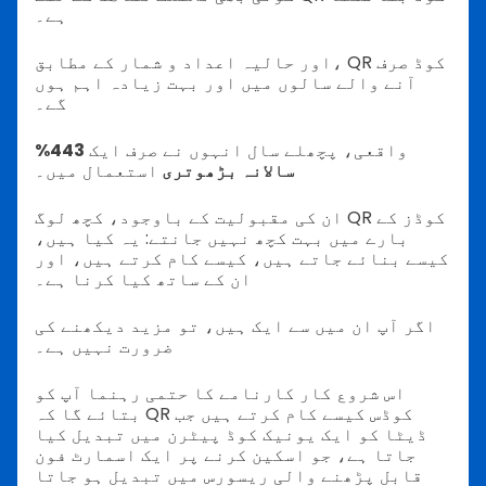
ہے۔
اور حالیہ اعداد و شمار کے مطابق، QR کوڈ صرف
آنے والے سالوں میں اور بہت زیادہ اہم ہوں
گے۔
واقعی، پچھلے سال انہوں نے صرف ایک
443%
سالانہ بڑھوتری
استعمال میں۔
ان کی مقبولیت کے باوجود، کچھ لوگ QR کوڈز کے
بارے میں بہت کچھ نہیں جانتے: یہ کیا ہیں،
کیسے بنائے جاتے ہیں، کیسے کام کرتے ہیں، اور
ان کے ساتھ کیا کرنا ہے۔
اگر آپ ان میں سے ایک ہیں، تو مزید دیکھنے کی
ضرورت نہیں ہے۔
اس شروع کار کارنامے کا حتمی رہنما آپ کو
بتائے گا کہ QR کوڈس کیسے کام کرتے ہیں جب
ڈیٹا کو ایک یونیک کوڈ پیٹرن میں تبدیل کیا
جاتا ہے، جو اسکین کرنے پر ایک اسمارٹ فون
قابل پڑھنے والی ریسورس میں تبدیل ہو جاتا