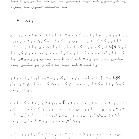
یہ شرکتوں کے لیے قیمتی ہے جن کے حاضرین دنیا
کے مختلف حصوں سے ہیں۔
وقت
یہ خصوصیت صارفین کو مختلف لینڈنگ صفحے پر ری
ڈائریکٹ کرتی ہے جب وہ کوڈ اسکین کرتے ہیں۔
اس کو چیک کرنے کی اجازت دی جاتی ہے کہ QR کوڈ
کے ٹارگٹ صفحے کے لیے ایک وقتی حد تعین کی جا
سکتی ہے، جو وقت کے لحاظ سے حساس پروموشن یا
واقعات کے لیے مددگار ہو سکتی ہے۔
مثال کے طور پر، ایک ریستوراں ایک مینو QR
کوڈ بنا سکتا ہے جو دن کے وقت کے مطابق تبدیل
ہوتا ہے۔
انہوں نے ناشتہ کا مینو 11 صبح ختم ہونے کے لیے
ترتیب دی ہے اور اس کے بعد دوپہر کے کھانے کی
ڈشیز پیش کی ہیں، یہ یقینی بنانے کے لیے کہ
پیشکش محدود وقت کے لیے ہے۔
اس سے منیو بورڈ سے آئٹمز ہٹانے کی ضرورت کم