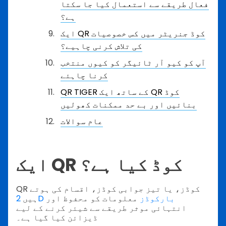
فعال طریقے سے استعمال کیا جا سکتا
ہے؟
ایک QR کوڈ جنریٹر میں کس خصوصیات
کی تلاش کرنی چاہیے؟
آپ کو کیو آر ٹائیگر کو کیوں منتخب
کرنا چاہئے
QR TIGER کے ساتھ ایک QR کوڈ
بنائیں اور بے حد ممکنات کھولیں
عام سوالات
ایک QR کوڈ کیا ہے؟
QR کوڈز، یا تیز جوابی کوڈز، اقسام کی ہوتے
2D بارکوڈز
معلومات کو محفوظ اور
ہیں
انتہائی موثر طریقے سے شیئر کرنے کے لیے
ڈیزائن کیا گیا ہے۔