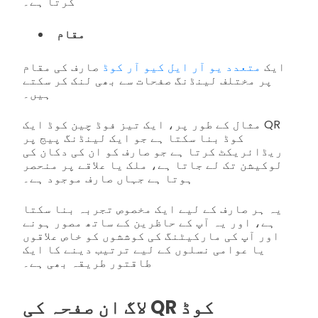
کرتا ہے۔
مقام
ایک
متعدد یو آر ایل کیو آر کوڈ
صارف کی مقام
پر مختلف لینڈنگ صفحات سے بھی لنک کر سکتے
ہیں۔
مثال کے طور پر، ایک تیز فوڈ چین کوڈ ایک QR
کوڈ بنا سکتا ہے جو ایک لینڈنگ پیج پر
ریڈائریکٹ کرتا ہے جو صارف کو ان کی دکان کی
لوکیشن تک لے جاتا ہے، ملک یا علاقے پر منحصر
ہوتا ہے جہاں صارف موجود ہے۔
یہ ہر صارف کے لیے ایک مخصوص تجربہ بنا سکتا
ہے، اور یہ آپ کے حاظرین کے ساتھ مصور ہونے
اور آپ کی مارکیٹنگ کی کوششوں کو خاص علاقوں
یا عوامی نسلوں کے لیے ترتیب دینے کا ایک
طاقتور طریقہ بھی ہے۔
لاگ ان صفحہ کی QR کوڈ