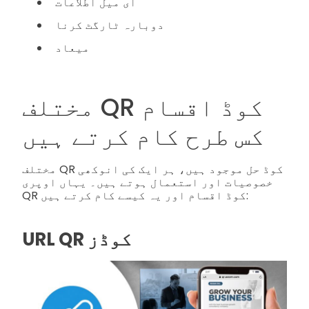
ای میل اطلاعات
دوبارہ ٹارگٹ کرنا
میعاد
مختلف QR کوڈ اقسام
کس طرح کام کرتے ہیں
مختلف QR کوڈ حل موجود ہیں، ہر ایک کی انوکھی
خصوصیات اور استعمال ہوتے ہیں۔ یہاں اوپری
QR کوڈ اقسام اور یہ کیسے کام کرتے ہیں:
URL QR کوڈز