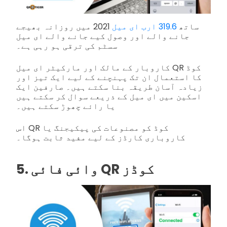
ساتھ
319.6 ارب ای میل
2021 میں روزانہ بھیجے
جانے والے اور وصول کیے جانے والے ای میل
سسٹم کی ترقی ہو رہی ہے۔
کاروبار کے مالک اور مارکیٹر ای میل QR کوڈ
کا استعمال ان تک پہنچنے کے لیے ایک تیز اور
زیادہ آسان طریقہ بنا سکتے ہیں۔ صارفین ایک
اسکین میں ای میل کے ذریعے سوال کر سکتے ہیں
یا رائے چھوڑ سکتے ہیں۔
اس QR کوڈ کو مصنوعات کی پیکیجنگ یا
کاروباری کارڈز کے لیے مفید ثابت ہوگا۔
5. وائی فائی QR کوڈز