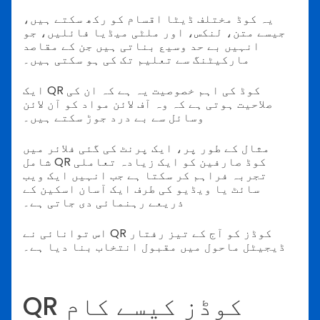
یہ کوڈ مختلف ڈیٹا اقسام کو رکھ سکتے ہیں،
جیسے متن، لنکس، اور ملٹی میڈیا فائلیں، جو
انہیں بے حد وسیع بناتی ہیں جن کے مقاصد
مارکیٹنگ سے تعلیم تک کی ہو سکتی ہیں۔
ایک QR کوڈ کی اہم خصوصیت یہ ہے کہ ان کی
صلاحیت ہوتی ہے کہ وہ آف لائن مواد کو آن لائن
وسائل سے بے درد جوڑ سکتے ہیں۔
مثال کے طور پر، ایک پرنٹ کی گئی فلائر میں
شامل QR کوڈ صارفین کو ایک زیادہ تعاملی
تجربہ فراہم کر سکتا ہے جب انہیں ایک ویب
سائٹ یا ویڈیو کی طرف ایک آسان اسکین کے
ذریعے رہنمائی دی جاتی ہے۔
اس توانائی نے QR کوڈز کو آج کے تیز رفتار
ڈیجیٹل ماحول میں مقبول انتخاب بنا دیا ہے۔
QR کوڈز کیسے کام