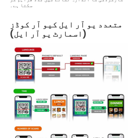
سکتا ہے۔
متعدد یو آر ایل کیو آر کوڈز
(اسمارٹ یو آر ایل)