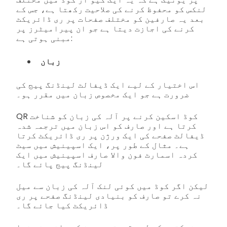
لنکس کو محفوظ کرنے کی صلاحیت رکھتا ہے، جس کے
بعد یہ صارفین کو مختلف صفحات پر ری ڈائریکٹ
کرنے کی اجازت دیتا ہے جو ان پیرامیٹرز پر
مبنی ہوتی ہے:
زبان
اس اختیار کے لیے ایک ڈیفالٹ لینڈنگ پیج کی
ضرورت ہے جو ایک مخصوص زبان میں مقرر ہو۔
QR کوڈ اسکین کرنے پر آلہ کی زبان کو شناخت
کرتا ہے اور صارف کو اس زبان میں ترجمہ شدہ
ڈیفالٹ صفحے کی ایک ورژن پر ری ڈائریکٹ کرتا
ہے۔ مثال کے طور پر، ایک اسپینیش میں سیٹ
کردہ اسمارٹ فون والا صارف اسپینیش میں ایک
لینڈنگ پیج پائے گا۔
لیکن اگر کوڈ میں کوئی لنک آلہ کی زبان سے میل
نہ کرے تو صارف کو بنیادی لینڈنگ صفحے پر ری
ڈائریکٹ کیا جائے گا۔