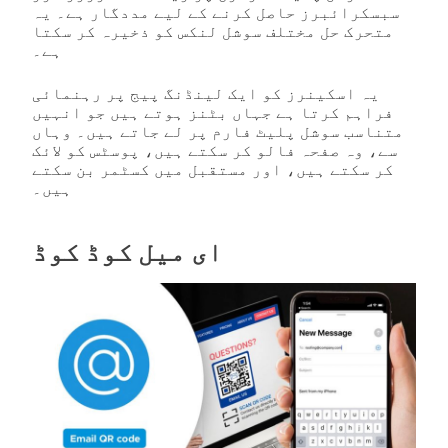
سبسکرائبرز حاصل کرنے کے لیے مددگار ہے۔ یہ
متحرک حل مختلف سوشل لنکس کو ذخیرہ کر سکتا
ہے۔
یہ اسکینرز کو ایک لینڈنگ پیج پر رہنمائی
فراہم کرتا ہے جہاں بٹنز ہوتے ہیں جو انہیں
متناسب سوشل پلیٹ فارم پر لے جاتے ہیں۔ وہاں
سے، وہ صفحہ فالو کر سکتے ہیں، پوسٹس کو لائک
کر سکتے ہیں، اور مستقبل میں کسٹمر بن سکتے
ہیں۔
ای میل کوڈ کوڈ