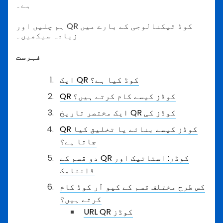
ہے۔
ہم چلیں اور QR کوڈ ٹیکنالوجی کے بارے میں
زیادہ سیکھیں۔
فہرست
ایک QR کوڈ کیا ہے؟
QR کوڈز کیسے کام کرتے ہیں؟
ایک مختصر تاریخ QR کوڈز کی
QR کوڈز کیسے بنائے یا تخلیق کیا
جاتا ہے؟
دو قسم کے QR کوڈز: استاتیک اور
ڈائنامک
کس طرح مختلف قسم کے کیو آر کوڈ کام
کرتے ہیں؟
URL QR کوڈز