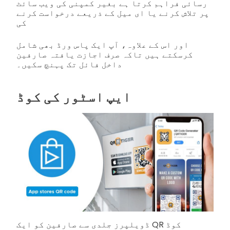
رسائی فراہم کرتا ہے بغیر کمپنی کی ویب سائٹ
پر تلاش کرنے یا ای میل کے ذریعے درخواست کرنے
کی
اور اس کے علاوہ، آپ ایک پاس ورڈ بھی شامل
کرسکتے ہیں تاکہ صرف اجازت یافتہ صارفین
داخل فائل تک پہنچ سکیں۔
ایپ اسٹور کی کوڈ
ڈویلپرز جلدی سے صارفین کو ایک QR کوڈ