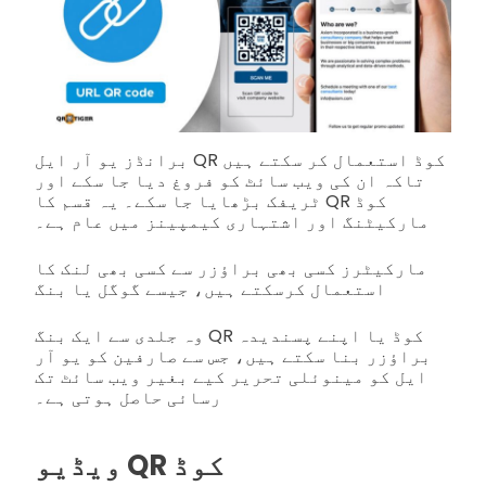
برانڈز یو آر ایل QR کوڈ استعمال کر سکتے ہیں
تاکہ ان کی ویب سائٹ کو فروغ دیا جا سکے اور
ٹریفک بڑھایا جا سکے۔ یہ قسم کا QR کوڈ
مارکیٹنگ اور اشتہاری کیمپینز میں عام ہے۔
مارکیٹرز کسی بھی براؤزر سے کسی بھی لنک کا
استعمال کرسکتے ہیں، جیسے گوگل یا بنگ
وہ جلدی سے ایک بنگ QR کوڈ یا اپنے پسندیدہ
براؤزر بنا سکتے ہیں، جس سے صارفین کو یو آر
ایل کو مینوئلی تحریر کیے بغیر ویب سائٹ تک
رسائی حاصل ہوتی ہے۔
ویڈیو QR کوڈ