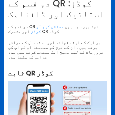
دو قسم کے QR کوڈز:
استاتیک اور ڈائنامک
دو قسم کے QR کوڈ ہیں۔ یہ ہیں
مستقل کیو آر
اور متحرک QR کوڈ۔
کوڈز
ہر ایک کے اپنے فوائد اور استعمال کے مواقع
ہوتے ہیں۔ ان کے فرق کو سمجھنا آپ کو آپ کی
ضروریات کے لیے صحیح ایک منتخب کرنے میں مدد
فراہم کر سکتا ہے۔
ثابت QR کوڈز