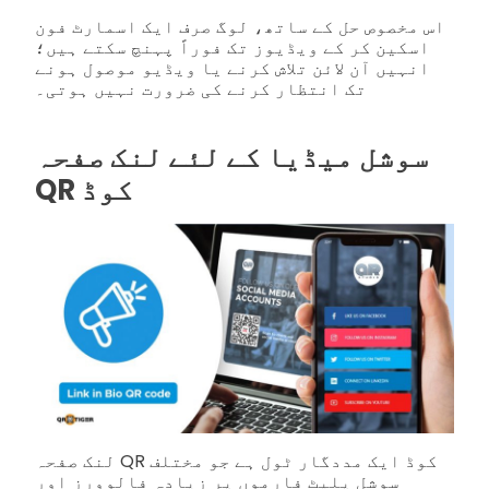
اس مخصوص حل کے ساتھ، لوگ صرف ایک اسمارٹ فون
اسکین کر کے ویڈیوز تک فوراً پہنچ سکتے ہیں؛
انہیں آن لائن تلاش کرنے یا ویڈیو موصول ہونے
تک انتظار کرنے کی ضرورت نہیں ہوتی۔
سوشل میڈیا کے لئے لنک صفحہ
QR کوڈ
لنک صفحہ QR کوڈ ایک مددگار ٹول ہے جو مختلف
سوشل پلیٹ فارموں پر زیادہ فالوورز اور