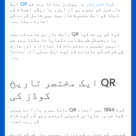
QR کوڈ جنریٹر
یہ پیٹرن بناتا ہے، جو
ایک
صارفین کو متن، یو آر ایل، یا دیگر اقسام کے
ڈیٹا کو ایک مضبوط فارمیٹ میں شامل کرنے کی
اجازت دیتا ہے۔
ایک بار بن جانے کے بعد، QR کوڈ کو پرنٹ کیا
یا دیجیٹل طریقے سے دکھایا جا سکتا ہے، جو
انہیں تشہیر، معلومات کا تبادلہ، اور صارف
کی شرکت کو بڑھانے کے لیے ایک عملی آلہ بناتا
ہے۔
ایک مختصر تاریخ QR
کوڈز کی
ماساہیرو ہارا نے پہلی QR کوڈ 1994 میں ایجاد
کیا جب وہ جاپانی کمپنی ڈینسو ویو کے لیے کام
کر رہے تھے۔
کمپنی کو تیاری کے دوران اسپیر پارٹس کو ٹریک