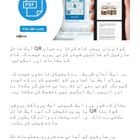
ایک فائل QR کوڈ وہاں بہتر کام کرتا ہے جہاں
صارفین کو فائلیں شیئر کرنی ہوں، جیسے کہ کام
کے مقامات اور اسکولس۔
یہ ایک آسان طریقہ ہے ڈیجیٹل فائلوں جیسے کہ
پی ڈی ایف یا تصاویر کو تقسیم کرنے کے لیے،
کیونکہ کوئی بھی ان تک رسائی حاصل کر سکتا ہے
اور انہیں ایک اسکین میں محفوظ کر سکتا ہے۔
مثال کے طور پر، ایک کمپنی ایک پروڈکٹ بروشر
یا پریزنٹیشن کے لیے ایک فائل QR کوڈ بنا
سکتی ہے تاکہ وہ اسے پتھانے والے گاہکوں کے
ساتھ شیئر کر سکے۔
یہ صارفین کو آسانی سے ضروری معلومات تک