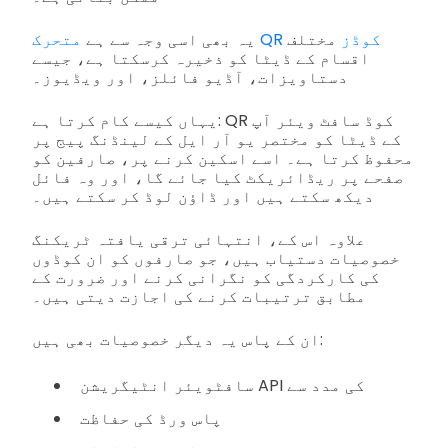
متحرک QR کوڈز
مختلف
یہ بھی اسی وجہ سے ہے
اقسام کے ڈیٹا کو ذخیرہ کرسکتا ہے، جیسے
دستاویزات، آڈیو فائلز، اور ویڈیوز۔
یہاں کیسے کام کرتا ہے: QR کوڈ سافٹ ویئر آپ
کے ڈیٹا کو مختصر یو آر ایل کے لینڈنگ پیج پر
محفوظ کرتا ہے۔ اسے اسکین کرنے پر، صارفین کو
صفحے پر ریڈائریکٹ کیا جائے گا، اور وہ فائل
دیکھ سکتے ہیں اور ڈاؤن لوڈ کر سکتے ہیں۔
علاوہ اس کے، انتہائی ترقی یافتہ ٹریکنگ
خصوصیات دستیاب ہیں، جو صارفوں کو ان کوڈوں
کی کارکردگی کو نگرانی کرنے اور ضرورت کے
مطابق ترتیبات کرنے کی اجازت دیتی ہیں۔
ان کے پاس یہ دیگر خصوصیات بھی ہیں:
سافٹویئر انٹیگریشن API کی مدد سے
پاس ورڈ کی حفاظت