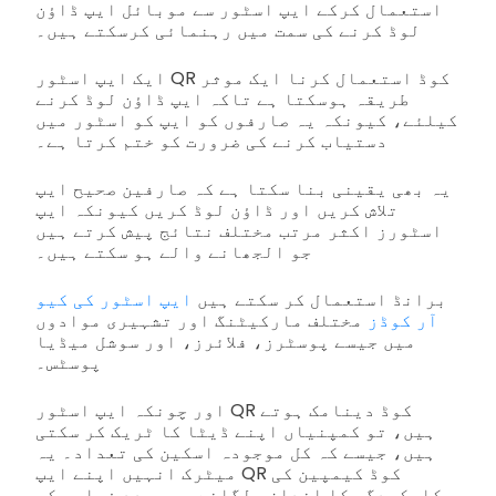
استعمال کرکے ایپ اسٹور سے موبائل ایپ ڈاؤن
لوڈ کرنے کی سمت میں رہنمائی کرسکتے ہیں۔
ایک ایپ اسٹور QR کوڈ استعمال کرنا ایک موثر
طریقہ ہوسکتا ہے تاکہ ایپ ڈاؤن لوڈ کرنے
کیلئے، کیونکہ یہ صارفوں کو ایپ کو اسٹور میں
دستیاب کرنے کی ضرورت کو ختم کرتا ہے۔
یہ بھی یقینی بنا سکتا ہے کہ صارفین صحیح ایپ
تلاش کریں اور ڈاؤن لوڈ کریں کیونکہ ایپ
اسٹورز اکثر مرتب مختلف نتائج پیش کرتے ہیں
جو الجھانے والے ہو سکتے ہیں۔
برانڈ استعمال کر سکتے ہیں
ایپ اسٹور کی کیو
آر کوڈز
مختلف مارکیٹنگ اور تشہیری موادوں
میں جیسے پوسٹرز، فلائرز، اور سوشل میڈیا
پوسٹس۔
اور چونکہ ایپ اسٹور QR کوڈ دینامک ہوتے
ہیں، تو کمپنیاں اپنے ڈیٹا کا ٹریک کر سکتی
ہیں، جیسے کہ کل موجودہ اسکین کی تعداد۔ یہ
میٹرک انہیں اپنے ایپ QR کوڈ کیمپین کی
کارکردگی کا اندازہ لگانے میں مدد فراہم کر