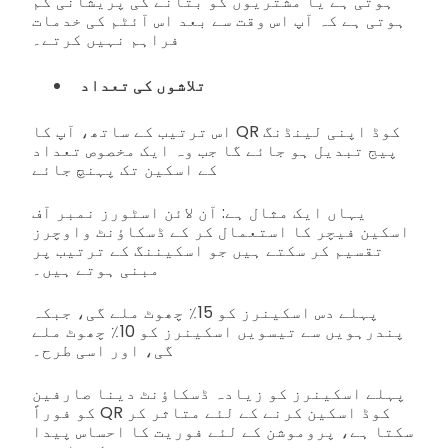
ہوتی ہے یا مشتریوں کو بتانے کی پریشانی کم
ہوتی ہے کہ آپ اس وقت سے بعد اس آئٹم کی خدمات
فراہم نہیں کرتے۔
تلاشوں کی تعداد
اس ترتیب کے ساتھ، آپ کا QR کوڈ اپنی لینڈنگ
پیج تبدیل ہو جائے گا جب وہ ایک مخصوص تعداد
کے اسکین تک پہنچ جائے
یہاں ایک مثال ہے: آن لائن اسٹورز نمبر آف
اسکین فیچر کا استعمال کر کے ڈسکاؤنٹ واوچرز
تقسیم کر سکتے ہیں جو اسکیننگ کے ترتیب پر
مبنی ہوتے ہیں۔
پہلے دس اسکینرز کو 15٪ چھوٹ ملے گی، جبکہ
پندرہویں سے تیسویں اسکینرز کو 10٪ چھوٹ ملے
گی، اور اسی طرح۔
پہلے اسکینرز کو زیادہ ڈسکاؤنٹ دینا صارفین
کو فوراً QR کوڈ اسکین کرنے کے لئے متاثر کر
سکتا ہے، پروموشن کے لئے فوریت کا احساس پیدا