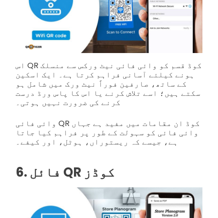
اس QR کوڈ قسم کو وائی فائی نیٹ ورکس سے منسلک
ہونے کیلئے آسانی فراہم کرتا ہے۔ ایک اسکین
کے ساتھ، صارفین فوراً نیٹ ورک میں شامل ہو
سکتے ہیں؛ اسے تلاش کرنے یا اس کا پاس ورڈ درست
کرنے کی ضرورت نہیں ہوتی۔
وائی فائی QR کوڈ ان مقامات میں مفید ہے جہاں
وائی فائی کو سہولت کے طور پر فراہم کیا جاتا
ہے، جیسے کہ ریستوراں، ہوٹل، اور کیفے۔
6. فائل QR کوڈز