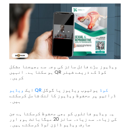
ویڈیوز بڑے فائل سائز کی وجہ سے بھیجنا مشکل
ہو سکتا ہے۔ انہیں QR کوڈ کے ذریعے شیئر
کریں۔
ویڈیو QR کوڈ
یوٹیوب ویڈیوز یا گوگل
ایک
ڈرائیو پر محفوظ ویڈیوز کا لنک شامل کرسکتے
ہیں۔
یہ ویڈیو فائلوں کو بھی محفوظ کرسکتا ہے جن
کی زیادہ سے زیادہ سائز 20 میگابائٹ ہو، اور
صارف ویڈیو ڈاؤن لوڈ کرسکتے ہیں۔