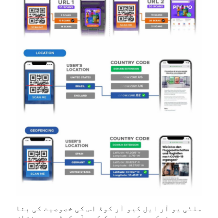
ملٹی یو آر ایل کیو آر کوڈ اس کی خصوصیت کی بنا
پر یونیک ہے کہ یہ ایک کیو آر کوڈ میں مختلف