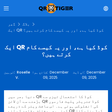
بلاگ
گھر
ایک QR کوڈ کیا ہے، اور یہ کیسے کام کرتے ہیں؟
ایک QR کوڈ کیا ہے، اور یہ کیسے کام
کرتے ہیں؟
December
:
اپ ڈیٹ
December
:
شائع ہوا
Roselle
:
توہین
V.
09, 2025
09, 2025
دنیا بھر میں QR کوڈ کا استعمال تیزی سے
بڑھنے سے آن لائن QR کوڈ جنریٹر پلیٹ فارموں
کی انفلوکس ہوئی ہے۔ اس سافٹ ویئر کے ذریعے
کوئی بھی مختلف مقاصد کے لئے QR کوڈ بنا سکتا