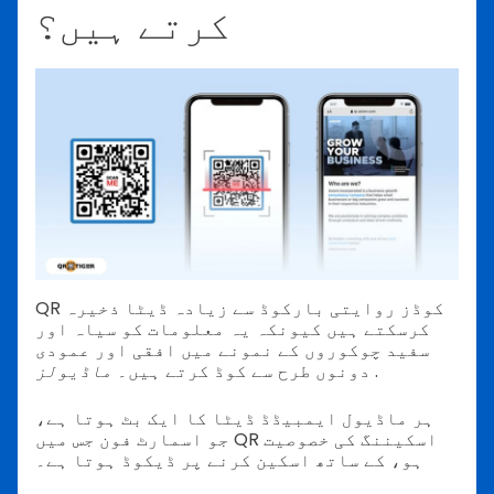
کرتے ہیں؟
QR کوڈز روایتی بارکوڈ سے زیادہ ڈیٹا ذخیرہ
کرسکتے ہیں کیونکہ یہ معلومات کو سیاہ اور
سفید چوکوروں کے نمونے میں افقی اور عمودی
.
ماڈیولز
دونوں طرح سے کوڈ کرتے ہیں۔
ہر ماڈیول ایمبیڈڈ ڈیٹا کا ایک بٹ ہوتا ہے،
جو اسمارٹ فون جس میں QR اسکیننگ کی خصوصیت
ہو، کے ساتھ اسکین کرنے پر ڈیکوڈ ہوتا ہے۔