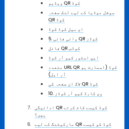
ویڈیو QR کوڈ
سوشل میڈیا کے لیے لنک صفحہ
QR کوڈ
ای میل کوڈ کوڈ
5. وائی فائی QR کوڈز
فائل QR کوڈس
ایپ اسٹور کیو آر کوڈ
متعدد URL QR کوڈ (اسمارٹ یو
آر ایل)
لاگ ان صفحہ کی QR کوڈ
10. وی کارڈ کیو آر کوڈز
ادائیگی QR کوڈ کیسے کام کرتے
ہیں؟
مارکیٹنگ کے لیے QR کوڈ کو کیسے