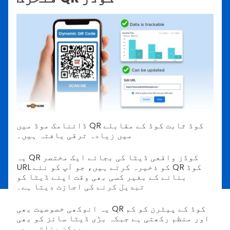
ڈائنامک موڈ میں QR کوڈ ثابت کوڈ کے مقابلے
میں زیادہ ترقی یافتہ ہیں۔
یہ QR کوڈز واقعی ڈیٹا کی بجائے ایک مختصر
URL کو ذخیرہ کرتے ہیں، جو آپ کو نئے QR کوڈ
بنانے کے بغیر کسی بھی وقت اپنے ڈیٹا کو
تبدیل کرنے کی اجازت دیتا ہے۔
یہ انوکھی خصوصیت بھی QR کوڈ کے پیٹرن کو کم
اور منظم رکھتی ہے جبکہ بڑی ڈیٹا سائز کو بھی
ممکن بناتی ہے۔