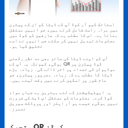
استاتک کیو آر کوڈ آپ کے ڈیٹا کو ان کے پیٹرن
میں براہ راست شامل کرتے ہیں، جو انہیں مستقل
بناتا ہے۔ اس کا مطلب ہے کہ صارفین کو کوڈ میں
معلومات تبدیل نہیں کر سکتے جب انہوں نے اسے
تخلیق کیا ہو۔
آپ کو اپنے ڈیٹا کی سائز بھی مد نظر رکھنی
ہوگی، کیونکہ یہ آپ کے QR کوڈ پیٹرن پر
موڈیولز کی تعداد پر اثر ڈالے گی۔ زیادہ بڑے
ڈیٹا کا مطلب ہے کہ زیادہ بھرپور پیٹرن، جو
عام طور پر اسکین کرنے میں وقت لیتے ہیں۔
یہ ایپلیکیشنز کے لئے بہترین ہے جہاں مواد
کوڈ کردہ معلومات کو مستقل اپ ڈیٹ کی ضرورت
نہیں ہوگی، جیسے یو آر ایلز اور پروڈکٹ سیریل
نمبرز۔
متحرک QR کوڈز