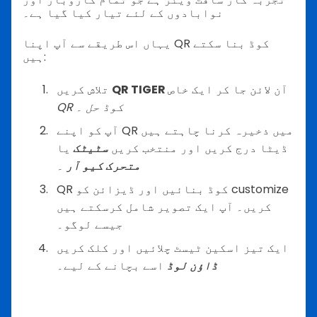
نوابادوں کے لئے تیار کیا گیا ہے۔
یہاں اس طریقے سے آپ اپنا QR کوڈ بنا سکتے
ہیں:
آن لائن جا کر ایک خاص
QR TIGER
تلاش کریں
QR کوڈ حل
۔
آپ کو اپنے QR میں ذخیرہ کرنا چاہتے ہیں
ڈیٹا درج کریں اور منتخب کریں
سٹیٹک
یا
متحرک کیو آر
۔
QR کوڈ بنائیں اور ڈیزائن کو customize
کریں۔ آپ ایک تصویر شامل کرسکتے ہیں
جیسے لوگو۔
ایک تیز اسکین ٹیسٹ چلائیں اور کلک کریں
ڈاؤن لوڈ
اسے بچانے کے لیے۔