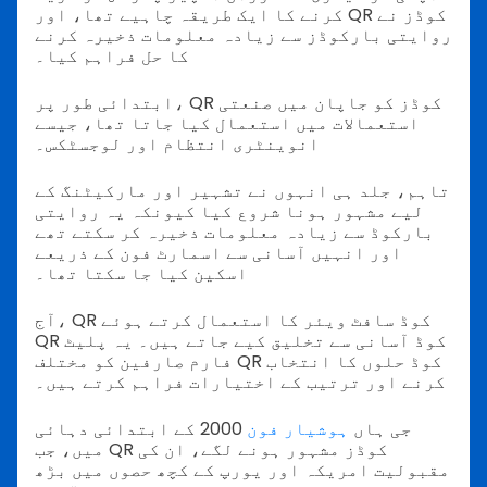
کرنے کا ایک طریقہ چاہیے تھا، اور QR کوڈز نے
روایتی بارکوڈز سے زیادہ معلومات ذخیرہ کرنے
کا حل فراہم کیا۔
ابتدائی طور پر، QR کوڈز کو جاپان میں صنعتی
استعمالات میں استعمال کیا جاتا تھا، جیسے
انوینٹری انتظام اور لوجسٹکس۔
تاہم، جلد ہی انہوں نے تشہیر اور مارکیٹنگ کے
لیے مشہور ہونا شروع کیا کیونکہ یہ روایتی
بارکوڈ سے زیادہ معلومات ذخیرہ کر سکتے تھے
اور انہیں آسانی سے اسمارٹ فون کے ذریعے
اسکین کیا جا سکتا تھا۔
آج، QR کوڈ سافٹ ویئر کا استعمال کرتے ہوئے
QR کوڈ آسانی سے تخلیق کیے جاتے ہیں۔ یہ پلیٹ
فارم صارفین کو مختلف QR کوڈ حلوں کا انتخاب
کرنے اور ترتیب کے اختیارات فراہم کرتے ہیں۔
جی ہاں
ہوشیار فون
2000 کے ابتدائی دہائی
میں، جب QR کوڈز مشہور ہونے لگے، ان کی
مقبولیت امریکہ اور یورپ کے کچھ حصوں میں بڑھ