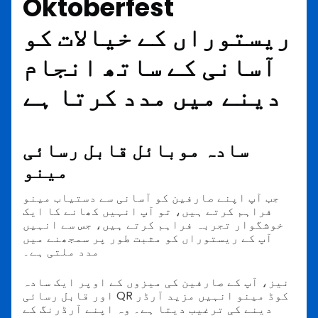
Oktoberfest
ریستوراں کے خیالات کو
آسانی کے ساتھ انجام
دینے میں مدد کرتا ہے
سادہ موبائل قابل رسائی
مینو
جب آپ اپنے صارفین کو آسانی سے دستیاب مینو
فراہم کرتے ہیں، تو آپ انہیں کھانے کا ایک
خوشگوار تجربہ فراہم کرتے ہیں، جس سے انہیں
آپ کے ریستوراں کو مثبت طور پر سمجھنے میں
مدد ملتی ہے۔
نیز، آپ کے صارفین کی میزوں کے اوپر ایک سادہ
اور قابل رسائی QR کوڈ مینو انہیں مزید آرڈر
دینے کی ترغیب دیتا ہے۔ وہ اپنے آرڈرنگ کے