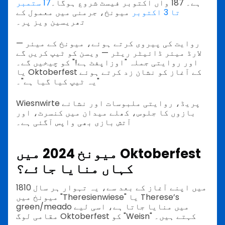
ہے۔ 187 واں اکتوبر فیسٹ شروع ہوگا۔
17 ستمبر
تا 3 اکتوبر
میونخ، جرمنی میں معمول کے
تھریسین ویز پر۔
روایت کی پیروی کرتے ہوئے، میونخ کے میئر —
لارڈ میئر ڈائیٹر ریٹر — ویسن کو ٹیپ کریں گے
اور روایتی جملہ "اوزاپفٹ ہے!" کو چیخیں گے۔
یا Oktoberfest کے آغاز کو نشان زد کرتے ہوئے
"یہ ٹیپ کیا گیا ہے"۔
Wiesnwirte پریڈ، روایتی ملبوسات اور نشانے
بازوں کا جلوس، کھلے میدان میں کنسرٹ، اور
آتش بازی بھی واپس آگئی ہے۔
میونخ 2024 میں Oktoberfest
کہاں منایا جائے؟
1810 میں اپنے آغاز کے بعد سے، یہ تہوار ہر سال
میونخ میں "Theresienwiese" یا Therese’s
green/meado میں منایا جاتا ہے، اسی لیے
مقامی لوگ Oktoberfest کو "Weisn" کہتے ہیں۔