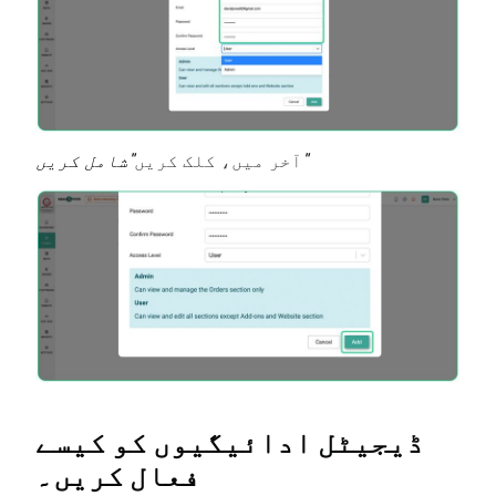
"شامل کریں"
آخر میں، کلک کریں
ڈیجیٹل ادائیگیوں کو کیسے
فعال کریں۔