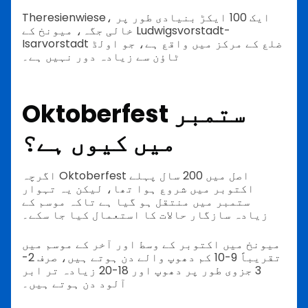
Theresienwiese، ایک 100 ایکڑ بنیادی طور پر
خالی جگہ، میونخ کے Ludwigsvorstadt-
Isarvorstadt ضلع کے مرکز میں واقع ہے، جو اولڈ
ٹاؤن سے زیادہ دور نہیں ہے۔
Oktoberfest ستمبر
میں کیوں ہے؟
اگرچہ Oktoberfest اصل میں 200 سال پہلے
اکتوبر میں شروع ہوا تھا، لیکن یہ تہوار
ستمبر میں منتقل ہو گیا ہے تاکہ موسم کے
زیادہ سازگار حالات کا استعمال کیا جا سکے۔
میونخ میں اکتوبر کے وسط اور آخر کے موسم میں
تقریباً 9-10 کم دھوپ والے دن ہوتے ہیں، صرف 2-
3 جزوی طور پر دھوپ اور 18-20 زیادہ تر ابر
آلود دن ہوتے ہیں۔