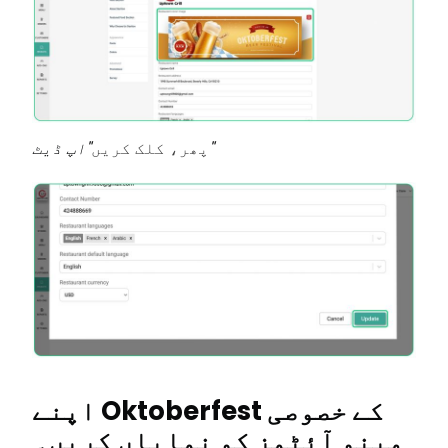
"اپ ڈیٹ"
پھر، کلک کریں
اپنے Oktoberfest کے خصوصی
مینو آئٹمز کو نمایاں کریں۔