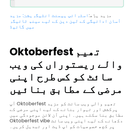
مزید پڑھ:
اسٹرائپ پیمنٹ انٹیگریشن: مزید
آسان ادائیگی کے لین دین کے لیے مینو ٹائیگر
میں گائیڈ
Oktoberfest تھیم
والے ریستوراں کی ویب
سائٹ کو کس طرح اپنی
مرضی کے مطابق بنائیں
آپ Oktoberfest تھیم والی ویب سائٹ کو مزید
پرکشش اور تہوار بنانے کے لیے اپنی مرضی کے
مطابق بنا سکتے ہیں۔ اپنی آن لائن موجودگی میں
Oktoberfest vibe دکھانے کے لیے اپنی ویب سائٹ
پر کچھ خصوصیات کو اپ ڈیٹ اور تبدیل کریں۔