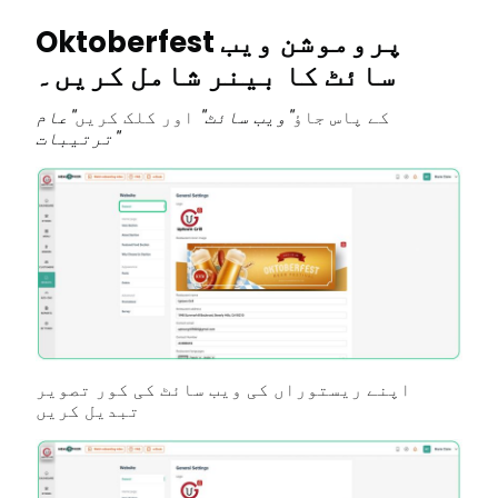
Oktoberfest پروموشن ویب
سائٹ کا بینر شامل کریں۔
کے پاس جاؤ
"ویب سائٹ"
اور کلک کریں
"عام
ترتیبات"
اپنے ریستوراں کی ویب سائٹ کی کور تصویر
تبدیل کریں