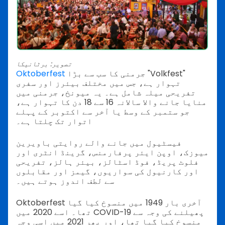
تصویر: برٹانیکا
جرمنی کا سب سے بڑا "Volkfest"
Oktoberfest
تہوار ہے، جس میں مختلف بیئرز اور سفری
تفریحی میلہ شامل ہے۔ یہ میونخ، جرمنی میں
منایا جانے والا سالانہ 16 سے 18 دن کا تہوار ہے،
جو ستمبر کے وسط یا آخر سے اکتوبر کے پہلے
اتوار تک چلتا ہے۔
فیسٹیول میں جانے والے روایتی باویرین
میوزک، اوپن ایئر پرفارمنس، گرینڈ انٹری اور
فلوٹ پریڈ، فوڈ اسٹالز، بیئر ہالز، تفریحی
اور کارنیول کی سواریوں، گیمز اور مقابلوں
سے لطف اندوز ہوتے ہیں۔
Oktoberfest آخری بار 1949 میں منسوخ کیا گیا
تھا۔ اسے 2020 میں COVID-19 پھیلنے کی وجہ سے
منسوخ کیا گیا تھا، اور پھر 2021 میں اسی وجہ