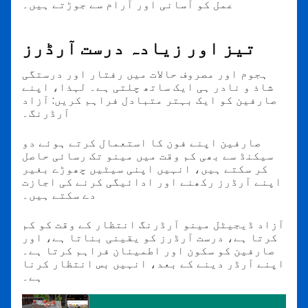
عمل کو آسانی اور آرام سے جوڑتے ہیں۔
تیز اور زیادہ درست آرڈرز
ہجوم اور مصروف حالات میں رفتار اور درستگی
شاذ و نادر ہی ایک ساتھ چلتی ہے۔ لہذا، اپنے
صارفین کو ایک بہتر متبادل فراہم کریں: آزاد
آرڈرنگ۔
صارفین اپنے فون کا استعمال کرتے ہوئے دو
سیکنڈ سے بھی کم وقت میں مینو تک رسائی حاصل
کر سکتے ہیں، انہیں اپنی سیٹیں چھوڑے بغیر
اپنے آرڈرز رکھنے اور ادائیگی کرنے کی اجازت
دے سکتے ہیں۔
آزاد ڈیجیٹل مینو آرڈرنگ انتظار کے وقت کو کم
کرتا ہے، درست آرڈرز کو یقینی بناتا ہے، اور
صارفین کو سکون اور اطمینان فراہم کرتا ہے۔
اپنے آرڈر دینے کے بعد، انہیں بس انتظار کرنا
ہے۔