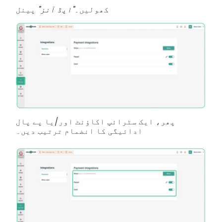
کھولیں۔
"ایڈ آنز"
پینل
پھر، ایک سٹرائپ اکاؤنٹ اور/یا پے پال
ادائیگی کا انضمام ترتیب دیں۔