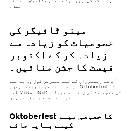
یا آرڈر ڈیلیور کرنے کے لیے تفویض کر سکتے
ہیں۔
مینو ٹائیگر کی
خصوصیات کو زیادہ سے
زیادہ کر کے اکتوبر
فیسٹ کا جشن منائیں۔
آپ کے ریستوراں کے لیے بہترین ٹول وہ ہے جسے
آپ استعمال کرنا جانتے ہیں۔ Oktoberfest کے
لیے MENU TIGER کی خصوصیات کو زیادہ سے زیادہ
کرنے کے چند طریقے یہ ہیں:
Oktoberfest کا خصوصی مینو
کیسے بنایا جائے