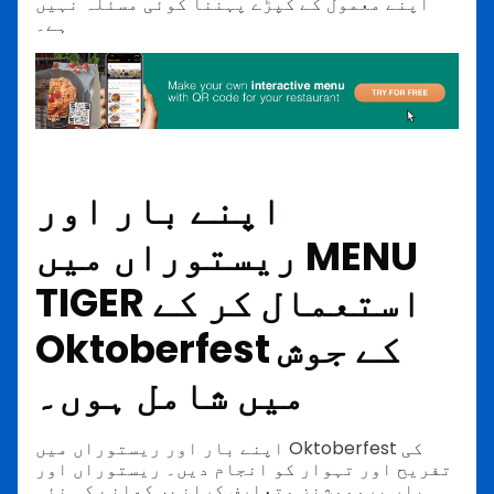
اپنے معمول کے کپڑے پہننا کوئی مسئلہ نہیں
ہے۔
اپنے بار اور
ریستوراں میں MENU
TIGER استعمال کر کے
Oktoberfest کے جوش
میں شامل ہوں۔
اپنے بار اور ریستوراں میں Oktoberfest کی
تفریح اور تہوار کو انجام دیں۔ ریستوراں اور
بار پروموشنز متعارف کرانے، کھانے کی نئی