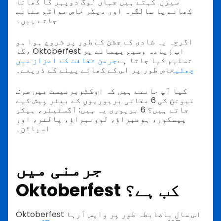
سیزن' کہتے ہیں جہاں لوگ دوپہر کا کھانا
کھانے یا سالگرہ اور دیگر خاص مواقع منانے
جاتے ہیں۔
اگرچہ یہ شادی کے جشن کے طور پر شروع ہوا ہو
گا، Oktoberfest اب زیادہ وسیع پیمانے پر
تسلیم کیا جاتا ہے
جرمن ثقافت کے اعزاز میں
خاص طور پر اس کے کھانے پینے کے ذریعے۔
چھٹی
کیا آپ جانتے ہیں کہ اوکٹوبرفیسٹ میں صرف
میونخ کی 6 مقامی بریوریوں کے بیئر پیش کیے
جاتے ہیں؟ 6 بریوری یہ ہیں: آگسٹینر، ہیکر
پیسکور، ہوفبراؤ، لوونبراؤ، پالنر، اور
اسپاٹن۔
جرمنی میں
Oktoberfest کب ہے؟
Oktoberfest اس سال باضابطہ طور پر واپس آرہا