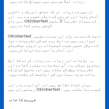
زیادہ لوگ جرمنی میں میونخ جاتے ہیں۔
ان میں سے زیادہ تر کا تعلق امریکہ، اٹلی،
آسٹریلیا اور جرمنی کے دیگر حصوں سے ہے۔ اور
ہر سال، Oktoberfest کے مہمان تقریباً 2 ملین
گیلن بیئر کھاتے ہیں۔
Oktoberfest دنیا کے سب سے بڑے اور سب سے مشہور
تہواروں میں سے ایک ہے، جس کی تقریبات دنیا
کے دیگر حصوں جیسے کینیڈا، برازیل، میکسیکو
اور آسٹریا میں منائی جاتی ہیں۔
یہ بڑھانے اور زیادہ سے زیادہ کرنے کا ایک
بہترین موقع ہے۔ آپ بہت سارے بیئر، کھانے اور
تقریبات پیش کر سکتے ہیں اور صحیح ٹولز کے
ساتھ مزید مہمانوں کو ایڈجسٹ کر سکتے ہیں۔
یہاں تمام حقائق ہیں اور آپ اپنے بار اور
ریستوراں میں Oktoberfest کیسے منا سکتے ہیں۔
فہرست کا خانہ