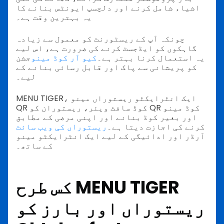
اشیاء شامل کرنے اور دلچسپ ایونٹس بنانے کا
یہ بہترین وقت ہے۔
چونکہ آپ کے ریسٹورنٹ کو معمول سے زیادہ
گاہکوں کو ایڈجسٹ کرنے کی ضرورت ہے، اس لیے
یہ استعمال کرنا بہتر ہے۔
کیو آر کوڈ مینو
جشن
کو پریشانی سے پاک اور قابل رسائی بنانے کے
لیے۔
MENU TIGER، ایک انٹرایکٹو ریستوراں مینو
QR کوڈ سافٹ ویئر، ریستوران کو QR کوڈ مینو
اور بغیر کوڈ بنانے اور اپنی مرضی کے مطابق
کرنے کی اجازت دیتا ہے۔
ریستوراں کی ویب سائٹ
آرڈر اور ادائیگی کے لیے ایک انٹرایکٹو مینو
کے ساتھ۔
کس طرح MENU TIGER
ریستوراں اور بارز کو