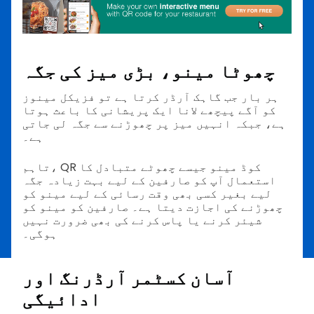
چھوٹا مینو، بڑی میز کی جگہ
ہر بار جب گاہک آرڈر کرتا ہے تو فزیکل مینوز
کو آگے پیچھے لانا ایک پریشانی کا باعث ہوتا
ہے، جبکہ انہیں میز پر چھوڑنے سے جگہ لی جاتی
ہے۔
تاہم، QR کوڈ مینو جیسے چھوٹے متبادل کا
استعمال آپ کو صارفین کے لیے بہت زیادہ جگہ
لیے بغیر کسی بھی وقت رسائی کے لیے مینو کو
چھوڑنے کی اجازت دیتا ہے۔ صارفین کو مینو کو
شیئر کرنے یا پاس کرنے کی بھی ضرورت نہیں
ہوگی۔
آسان کسٹمر آرڈرنگ اور
ادائیگی