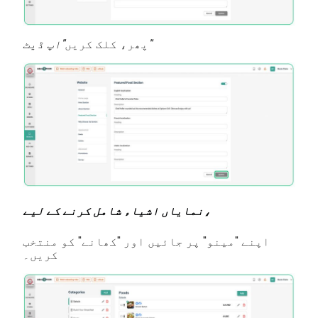
"اپ ڈیٹ"
پھر، کلک کریں
نمایاں اشیاء شامل کرنے کے لیے،
اپنے "مینو" پر جائیں اور "کھانے" کو منتخب
کریں۔