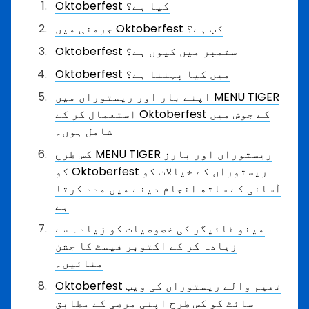
Oktoberfest کیا ہے؟
جرمنی میں Oktoberfest کب ہے؟
Oktoberfest ستمبر میں کیوں ہے؟
Oktoberfest میں کیا پہننا ہے؟
اپنے بار اور ریستوراں میں MENU TIGER
استعمال کر کے Oktoberfest کے جوش میں
شامل ہوں۔
کس طرح MENU TIGER ریستوراں اور بارز
کو Oktoberfest ریستوراں کے خیالات کو
آسانی کے ساتھ انجام دینے میں مدد کرتا
ہے
مینو ٹائیگر کی خصوصیات کو زیادہ سے
زیادہ کر کے اکتوبر فیسٹ کا جشن
منائیں۔
Oktoberfest تھیم والے ریستوراں کی ویب
سائٹ کو کس طرح اپنی مرضی کے مطابق