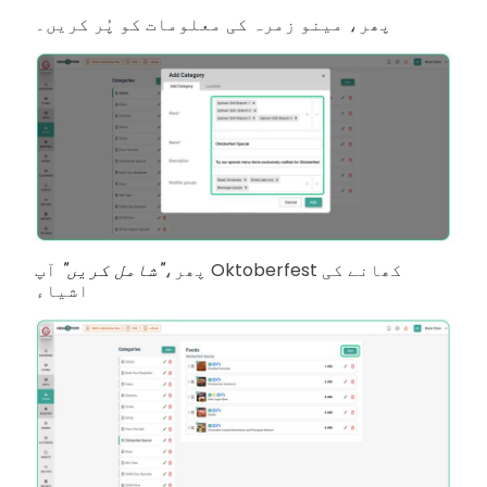
پھر، مینو زمرہ کی معلومات کو پُر کریں۔
پھر،
"شامل کریں"
آپ Oktoberfest کھانے کی
اشیاء