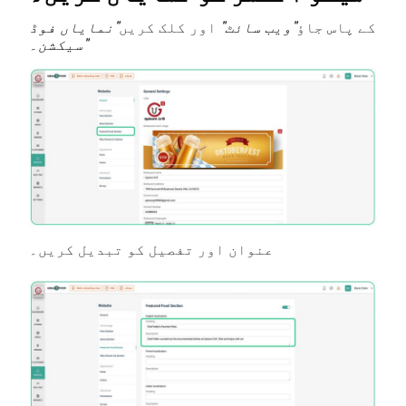
کے پاس جاؤ
"ویب سائٹ"
اور کلک کریں
"نمایاں فوڈ
سیکشن۔"
عنوان اور تفصیل کو تبدیل کریں۔