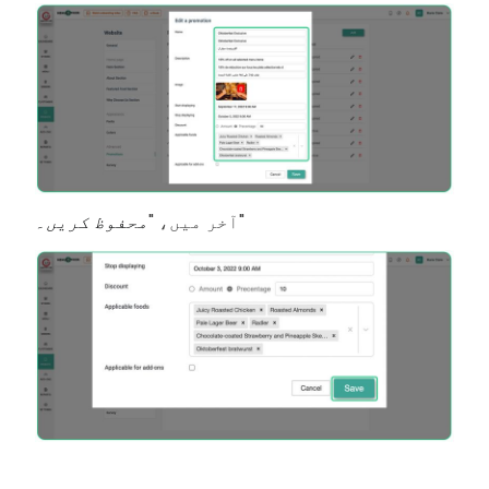
"
آخر میں، "
محفوظ کریں۔