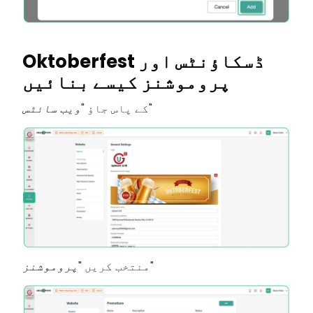
Oktoberfest ڈسکاؤنٹس اور
پروموشنز کیسے بنائیں
"
کے پاس جاؤ "
ویب سائٹس
"
منتخب کریں "
پروموشنز