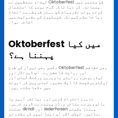
لہذا، منتظمین نے Oktoberfest کو ستمبر میں
پسماندہ کر دیا تاکہ گرم موسم کا استعمال
کرتے ہوئے تقریبات کو بہتر طریقے سے انجام
دیا جا سکے کیونکہ فیسٹیول کی مقبولیت میں
اضافہ ہوا۔
Oktoberfest میں کیا
پہننا ہے؟
کسی بھی تہوار کی طرح، Oktoberfest بھی ثقافت
اور روایت کا جشن ہے۔ آپ ڈیرنڈل اور
لیڈرہوسن، روایتی باویرین ورکنگ لباس اور
اوکٹوبرفیسٹ کا ایک مشہور لباس پہن کر ایونٹ
میں دکھا سکتے ہیں۔
تاہم، احترام کریں اور مبالغہ آمیز یا
ہالووین سے متاثر ورژن پہننے سے گریز کریں۔
مستند dirndl اور lederhosen پہننا یقینی
بنائیں۔ لیکن اگر آپ ایسا نہیں کر سکتے تو