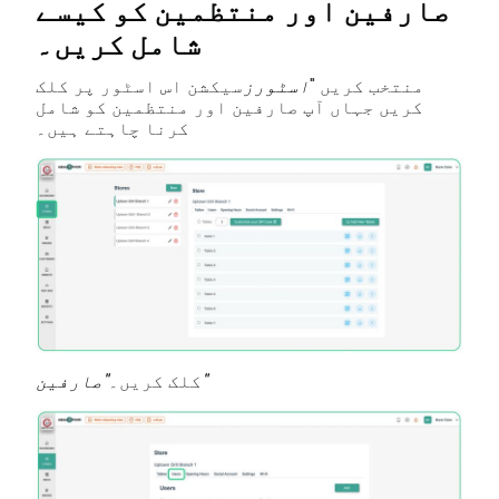
صارفین اور منتظمین کو کیسے
شامل کریں۔
منتخب کریں "
اسٹورز
سیکشن اس اسٹور پر کلک
کریں جہاں آپ صارفین اور منتظمین کو شامل
کرنا چاہتے ہیں۔
"صارفین"
کلک کریں۔