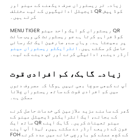
زیادہ تر ریستوراں صرف دیکھنے کے مینو اور
ڈیجیٹل ادائیگیوں کے لیے مختلف QR کوڈ پیش
کرتے ہیں۔
MENU TIGER ریستوراں کو ایک واحد مینو QR
کوڈ فراہم کرتا ہے جو ریسٹورنٹ کی ویب سائٹ
پر بھیجتا ہے۔ وہاں سے، صارفین ایک تک رسائی
حاصل کر سکتے ہیں۔
انٹرایکٹو ریستوراں مینو
آرڈر دینے، ادائیگی کرنے اور ٹپ دینے کے لیے۔
زیادہ گاہک، کم افرادی قوت
آپ نے کبھی سوچا بھی نہیں ہوگا کہ مصروف دنوں
میں کم افرادی قوت کے ساتھ ریستوراں چلانا
ممکن ہے۔
گھر کے سامنے مزید ملازمین کی خدمات حاصل کرنے
کے بجائے، ایک انٹرایکٹو ڈیجیٹل مینو کے
ساتھ ایک QR مینو تعینات کریں۔ گاہک اپنے
فون کے ذریعے آرڈر دے سکتے ہیں، لہذا آپ اپنے
FOH کے کچھ عملے کو باورچی خانے میں مدد کرنے