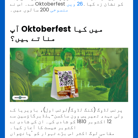
سے۔ اس نے Oktoberfest کو نشان زد کیا۔
26 ویں
200 سالوں میں۔
منسوخی
آپ Oktoberfest میں کیا
مناتے ہیں؟
پرنس لڈوِگ (کنگ لڈوِگ/لوئس اول)، باویریا کے
ولی عہد، تھیریس وون ساکسن-ہلڈبرگاؤسین سے
12 اکتوبر 1810 کو شادی کی۔ ان کی شادی نے
اکتوبر فیسٹ کا آغاز کیا۔
مقامی لوگ اکثر اس بڑے تہوار کو 'پانچواں