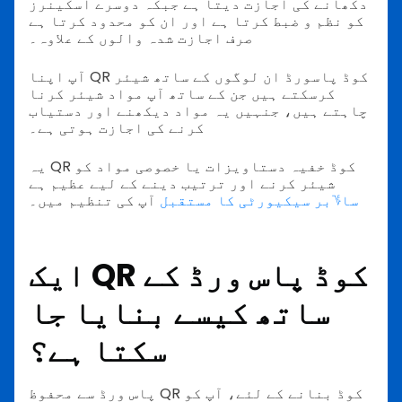
دکھانے کی اجازت دیتا ہے جبکہ دوسرے اسکینرز
کو نظم و ضبط کرتا ہے اور ان کو محدود کرتا ہے
صرف اجازت شدہ والوں کے علاوہ۔
آپ اپنا QR کوڈ پاسورڈ ان لوگوں کے ساتھ شیئر
کرسکتے ہیں جن کے ساتھ آپ مواد شیئر کرنا
چاہتے ہیں، جنہیں یہ مواد دیکھنے اور دستیاب
کرنے کی اجازت ہوتی ہے۔
یہ QR کوڈ خفیہ دستاویزات یا خصوصی مواد کو
شیئر کرنے اور ترتیب دینے کے لیے عظیم ہے
سا؇بر سیکیورٹی کا مستقبل
آپ کی تنظیم میں۔
ایک QR کوڈ پاس ورڈ کے
ساتھ کیسے بنایا جا
سکتا ہے؟
پاس ورڈ سے محفوظ QR کوڈ بنانے کے لئے، آپ کو