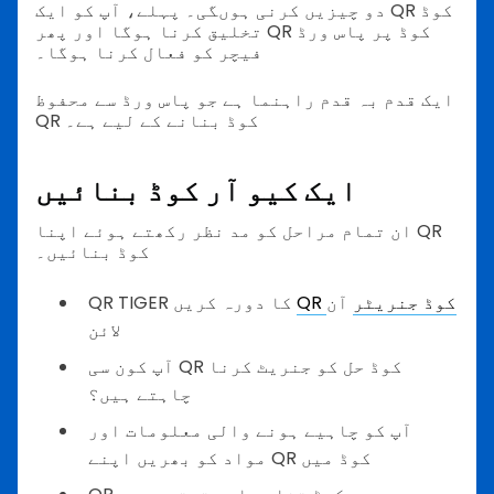
دو چیزیں کرنی ہوںگی۔ پہلے، آپ کو ایک QR کوڈ
تخلیق کرنا ہوگا اور پھر QR کوڈ پر پاس ورڈ
فیچر کو فعال کرنا ہوگا۔
ایک قدم بہ قدم راہنما ہے جو پاس ورڈ سے محفوظ
QR کوڈ بنانے کے لیے ہے۔
ایک کیو آر کوڈ بنائیں
ان تمام مراحل کو مد نظر رکھتے ہوئے اپنا QR
کوڈ بنائیں۔
QR کوڈ جنریٹر
آن
QR TIGER کا دورہ کریں
لائن
آپ کون سی QR کوڈ حل کو جنریٹ کرنا
چاہتے ہیں؟
آپ کو چاہیے ہونے والی معلومات اور
مواد کو بھریں اپنے QR کوڈ میں