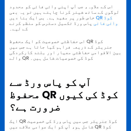
اس کے علاوہ، جب آپ اپنی وائی فائی کو محدود
لوگوں کے ساتھ شیئر کرنا چاہتے ہیں تو یہ بھی
QR کوڈ
خاص طور پر مفید ہے۔ بس ایک بنا دیں
وائی فائی
پاس ورڈ تکمیل دسترس کو منظم کرنے
کے لیے۔
اس حفاظتی خصوصیت کو ایک محفوظ QR کوڈ
جنریٹر کے ذریعہ فراہم کیا جاتا ہے جس میں
بین الاقوامی حفاظتی معیار اور بلند کارکردگی
والے QR کوڈ کی خصوصیات شامل ہیں۔
آپ کو پاس ورڈ سے
محفوظ QR کوڈ کی کیوں
ضرورت ہے؟
ایک QR کوڈ جنریٹر جس میں پاس ورڈ کی خصوصیت
شامل ہو، آپ کو ایک عوامی علاقے میں QR کوڈ