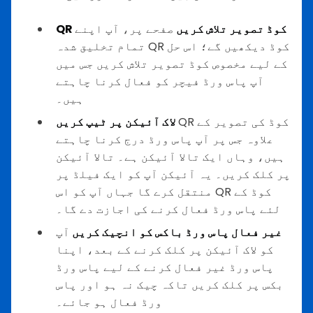
QR کوڈ تصویر تلاش کریں
صفحے پر، آپ اپنے
تمام تخلیق شدہ QR کوڈ دیکھیں گے؛ اس حل
کے لیے مخصوص کوڈ تصویر تلاش کریں جس میں
آپ پاس ورڈ فیچر کو فعال کرنا چاہتے
ہیں۔
QR کوڈ کی تصویر کے
لاک آئیکن پر ٹیپ کریں
علاوہ جس پر آپ پاس ورڈ درج کرنا چاہتے
ہیں، وہاں ایک تالا آئیکن ہے۔ تالا آئیکن
پر کلک کریں۔ یہ آئیکن آپ کو ایک فیلڈ پر
منتقل کرے گا جہاں آپ کو اس QR کوڈ کے
لئے پاس ورڈ فعال کرنے کی اجازت دے گا۔
غیر فعال پاس ورڈ باکس کو انچیک کریں
آپ
کو لاک آئیکن پر کلک کرنے کے بعد، اپنا
پاس ورڈ غیر فعال کرنے کے لیے پاس ورڈ
بکس پر کلک کریں تاکہ چیک نہ ہو اور پاس
ورڈ فعال ہو جائے۔