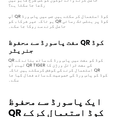
حاصل کرنے والے لوگوں کو کس طرح قابو میں
رکھا جا سکتا ہے؟
آپ QR کوڈ استعمال کر سکتے ہیں جس میں پاس ورڈ
ہو تاکہ غیر شرکاء کو QR کوڈ پر ہنٹس تک رسائی
حاصل کرنے سے روکا جا سکے۔
مفت پاسورڈ سے محفوظ QR کوڈ
جنریٹر
QR کوڈ کو مفت میں پاس ورڈ کے ساتھ بنانے کے
لیے، آپ QR TIGER کی مفت ٹرائل ورژن کا
استعمال کرنے کی کوشش کرسکتے ہیں تاکہ QR
کوڈ کو پاس ورڈ کی خصوصیت کے ساتھ فعال کیا جا
سکے۔
ایک پاسورڈ سے محفوظ
QR کوڈ استعمال کرکے