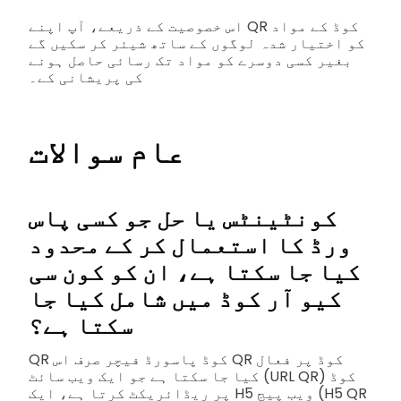
اس خصوصیت کے ذریعے، آپ اپنے QR کوڈ کے مواد
کو اختیار شدہ لوگوں کے ساتھ شیئر کر سکیں گے
بغیر کسی دوسرے کو مواد تک رسائی حاصل ہونے
کی پریشانی کے۔
عام سوالات
کونٹینٹس یا حل جو کسی پاس
ورڈ کا استعمال کر کے محدود
کیا جا سکتا ہے، ان کو کون سی
کیو آر کوڈ میں شامل کیا جا
سکتا ہے؟
QR کوڈ پاسورڈ فیچر صرف اس QR کوڈ پر فعال
کیا جا سکتا ہے جو ایک ویب سائٹ (URL QR) کوڈ
پر ریڈائریکٹ کرتا ہے، ایک H5 ویب پیج (H5 QR