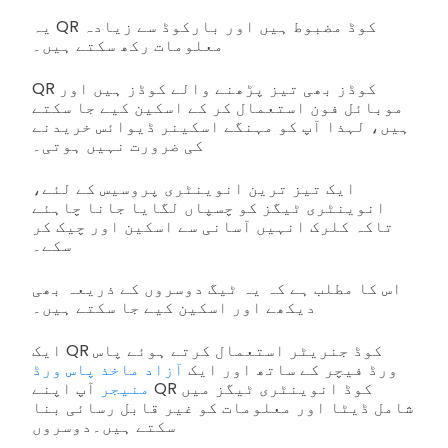
یہ QR کوڈ مضبوط ہیں اور بارکوڈ سے زیادہ
معلومات رکھ سکتے ہیں۔
QR کوڈز بھی تیز پڑھنے والے کوڈز ہیں اور
موبائل فون استعمال کر کے اسکین کیے جا سکتے
ہیں، لہذا آپ کو مہنگے اسکینر ڈیوائس خریدنے
کی ضرورت نہیں ہوتی۔
ایک تیز ترین انوینٹری پروسیس کے لئے،
انوینٹری ٹیگز کو چسپاں لگایا جانا چاہئے
تاکہ کلرک انہیں آسانی سے اسکین اور چیک کر
سکے۔
اس کا مطلب ہے کہ یہ ٹیگ دوسروں کے ذریعہ بھی
دیکھے اور اسکین کیے جا سکتے ہیں۔
ایک QR کوڈ جنریٹر استعمال کرتے ہوئے پاس
ورڈ فیچر کے ساتھ اور ایک
آزاد ماخذ پاس ورڈ
منیجر
آپ اپنے QR کوڈ انوینٹری ٹیگز میں
شامل ڈیٹا اور معلومات کو غیر قابل رسائی بنا
سکتے ہیں۔
دوسروں