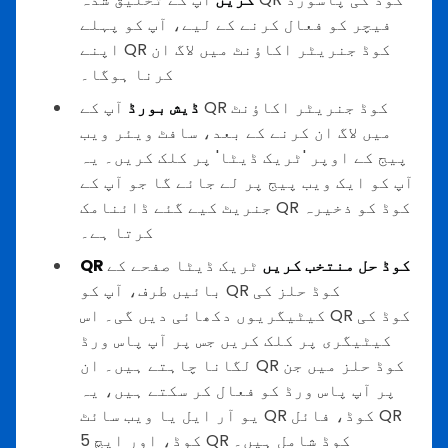
فیچر کو فعال کرنے کے لیے، آپ کو پہلے
اپنے QR کوڈ جنریٹر اکاؤنٹ میں لاگ ان
کرنا ہوگا۔
ڈیش بورڈ
آپ کے QR کوڈ جنریٹر اکاؤنٹ
میں لاگ ان کرنے کے بعد، سافٹ ویئر ویب
پیج کے اوپر 'ٹریک ڈیٹا' پر کلک کریں۔ یہ
آپ کو ایک ویب پیج پر لے جائے گا جو آپ کے
جنریٹ کیے گئے ڈائنامک QR کوڈ کو ذخیرہ
کرتا ہے۔
QR کوڈ حل منتخب کریں
ٹریک ڈیٹا صفحے کے
بائیں طرف، آپ کو QR کوڈ حلز کی
کیٹیگریوں دکھائی دیں گی۔ اس QR کوڈ کی
کیٹیگری پر کلک کریں جس پر آپ پاس ورڈ
لگانا چاہتے ہیں۔ ان QR کوڈ حلز میں جن
پر آپ پاس ورڈ کو فعال کر سکتے ہیں، یہ
یو آر ایل یا ویب سائٹ QR کوڈ، فائل QR
کوڈ، اور ایچ 5 QR کوڈ شامل ہیں۔