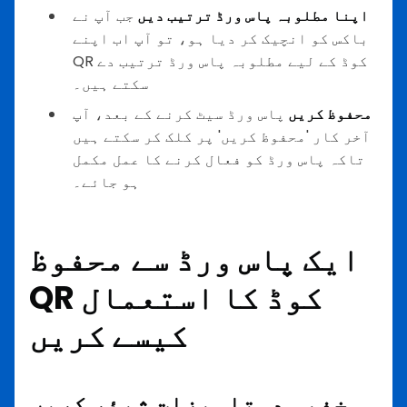
اپنا مطلوبہ پاس ورڈ ترتیب دیں
جب آپ نے
باکس کو انچیک کر دیا ہو، تو آپ اب اپنے
QR کوڈ کے لیے مطلوبہ پاس ورڈ ترتیب دے
سکتے ہیں۔
محفوظ کریں
پاس ورڈ سیٹ کرنے کے بعد، آپ
آخر کار 'محفوظ کریں' پر کلک کر سکتے ہیں
تاکہ پاس ورڈ کو فعال کرنے کا عمل مکمل
ہو جائے۔
ایک پاس ورڈ سے محفوظ
QR کوڈ کا استعمال
کیسے کریں
خفیہ دستاویزات شیئر کریں