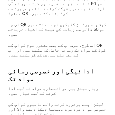
جو 50 ڈالر سے زیادہ خریداری کرتے ہیں تو آپ
اپنے مقابلے میں شرکت کرنے کے لئے پاس ورڈ سے
محفوظ QR کوڈ بنا سکتے ہیں۔
آپ وہ QR کوڈ پاسورڈ ان گاہکوں کو دے سکتے ہیں
جو 50 ڈالر سے زیادہ کی قیمت کے اشیاء خریدتے
ہیں۔
اس طرح، صرف آپ کے ہدف مشتری قوم کو آپ کے QR
کوڈ کے مواد تک رسائی حاصل کر سکتے ہیں اور آپ
کے مقابلے میں شرکت کر سکتے ہیں۔
ادائیگی اور خصوصی رسائی
مواد تک
وہاں فینز ہیں جو انحصاری مواد کے لیے ادا
کرنے کے لیے تیار ہیں۔
لیکن اپنے پرخورد کرنے والے حامیوں کو آپ کی
خصوصی مواد فرد فرد بھیجنا تھکا دینے والا اور
وقت کش کام ہو سکتا ہے۔