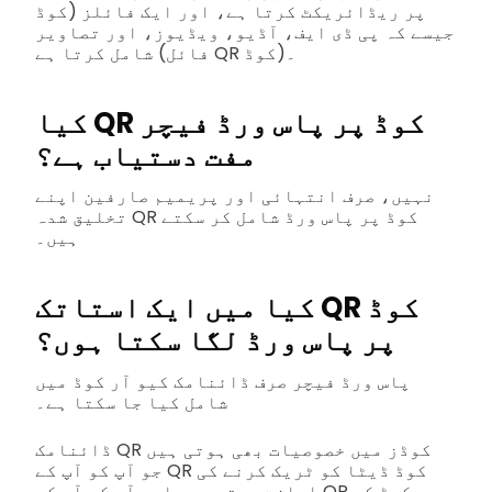
کوڈ) پر ریڈائریکٹ کرتا ہے، اور ایک فائلز
جیسے کہ پی ڈی ایف، آڈیو، ویڈیوز، اور تصاویر
شامل کرتا ہے (فائل QR کوڈ)۔
کیا QR کوڈ پر پاس ورڈ فیچر
مفت دستیاب ہے؟
نہیں، صرف انتہائی اور پریمیم صارفین اپنے
تخلیق شدہ QR کوڈ پر پاس ورڈ شامل کر سکتے
ہیں۔
کیا میں ایک استاتک QR کوڈ
پر پاس ورڈ لگا سکتا ہوں؟
پاس ورڈ فیچر صرف ڈائنامک کیو آر کوڈ میں
شامل کیا جا سکتا ہے۔
ڈائنامک QR کوڈز میں خصوصیات بھی ہوتی ہیں
جو آپ کو آپ کے QR کوڈ ڈیٹا کو ٹریک کرنے کی
اجازت دیتی ہیں اور آپ کو آپ کے QR کوڈ کے