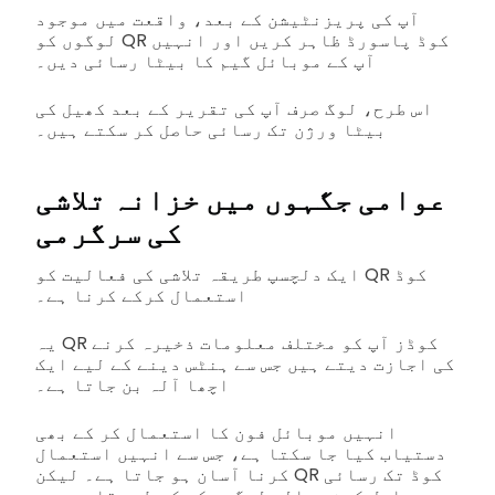
آپ کی پریزنٹیشن کے بعد، واقعت میں موجود
لوگوں کو QR کوڈ پاسورڈ ظاہر کریں اور انہیں
آپ کے موبائل گیم کا بیٹا رسائی دیں۔
اس طرح، لوگ صرف آپ کی تقریر کے بعد کھیل کی
بیٹا ورژن تک رسائی حاصل کر سکتے ہیں۔
عوامی جگہوں میں خزانہ تلاشی
کی سرگرمی
ایک دلچسپ طریقہ تلاشی کی فعالیت کو QR کوڈ
استعمال کرکے کرنا ہے۔
یہ QR کوڈز آپ کو مختلف معلومات ذخیرہ کرنے
کی اجازت دیتے ہیں جس سے ہنٹس دینے کے لیے ایک
اچھا آلہ بن جاتا ہے۔
انہیں موبائل فون کا استعمال کر کے بھی
دستیاب کیا جا سکتا ہے، جس سے انہیں استعمال
کرنا آسان ہو جاتا ہے۔ لیکن QR کوڈ تک رسائی