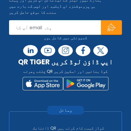
ہی پروموشنز، اپ ڈیٹس، اور ٹپس کے بارے میں
سننے کا موقع حاصل کریں
کمیونٹی میں شامل ہوں
QR TIGER ایپ ڈاؤن لوڈ کریں
چلتے پھرتے QR کوڈ بنائیں اور اسکین کریں
وسائل
ڈائنامک QR کوڈز کیسے کام کرتے ہیں