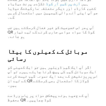
ہیں
آرٹ پر کیو آر کوڈ
ٹکڑے، پرنٹ میڈیا،
کتب، کارڈ، اور دیگر متعلقہ مارکیٹنگ میڈیا
جو آپ اپنی آنے والی کیمپین میں استعمال کریں
گے۔
آپ پھر اس خصوصیت کو غیر فعال کرسکتے ہیں جب
QR کوڈ کا مواد عوامی جاری کرنے کے لیے تیار
ہو جائے۔
موبائل کے کھیلوں کا بیٹا
رسائی
اگر آپ ایک گیم ڈویلپر ہیں جو ایک کمپنی کو
ایک موبائل گیم کی پیچ کرنا چاہتے ہیں، تو آپ
اس پریزنٹیشن کے بعد ایک نمونہ گیم ٹیسٹ کرنے
کے لیے ان QR کوڈز کا استعمال بھی کرسکتے
ہیں۔
آپ کے چھپے ہوئے پیشکش مواد پر پاس ورڈ سے
محفوظ QR کوڈ چھاپیں۔