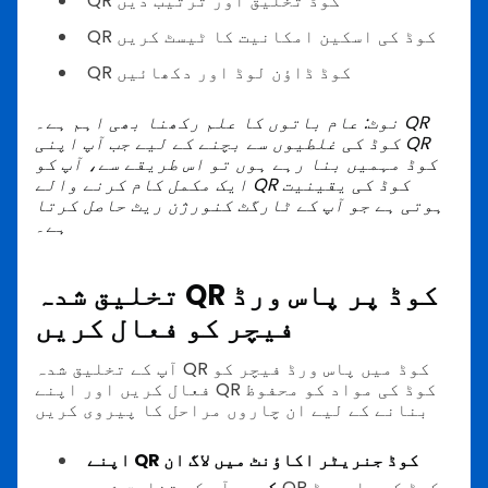
QR کوڈ تخلیق اور ترتیب دیں
QR کوڈ کی اسکین امکانیت کا ٹیسٹ کریں
QR کوڈ ڈاؤن لوڈ اور دکھائیں
QR
نوٹ: عام باتوں کا علم رکھنا بھی اہم ہے۔
کوڈ کی غلطیوں سے بچنے کے لیے
جب آپ اپنی QR
کوڈ مہمیں بنا رہے ہوں تو اس طریقے سے، آپ کو
ایک مکمل کام کرنے والے QR کوڈ کی یقینیت
ہوتی ہے جو آپ کے ٹارگٹ کنورژن ریٹ حاصل کرتا
ہے۔
تخلیق شدہ QR کوڈ پر پاس ورڈ
فیچر کو فعال کریں
آپ کے تخلیق شدہ QR کوڈ میں پاس ورڈ فیچر کو
فعال کریں اور اپنے QR کوڈ کی مواد کو محفوظ
بنانے کے لیے ان چاروں مراحل کا پیروی کریں
اپنے QR کوڈ جنریٹر اکاؤنٹ میں لاگ ان
کریں
آپ کے تخلیق شدہ QR کوڈ کی پاسورڈ