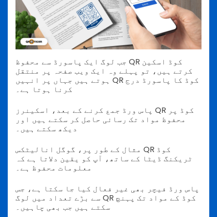
جب لوگ ایک پاسورڈ سے محفوظ QR کوڈ اسکین
کرتے ہیں، تو پہلے وہ ایک ویب صفحہ پر منتقل
ہوتے ہیں جہاں پر انہیں QR کوڈ کا پاسورڈ درج
کرنا ہوتا ہے۔
پاس ورڈ جمع کرنے کے بعد، اسکینرز QR کوڈ پر
محفوظ مواد تک رسائی حاصل کر سکتے ہیں اور
دیکھ سکتے ہیں۔
مثال کے طور پر، گوگل انالیٹکس QR کوڈ
ٹریکنگ ڈیٹا کے ساتھ، آپ کو یقین دلاتا ہے کہ
معلومات محفوظ ہے۔
پاس ورڈ فیچر بھی غیر فعال کیا جا سکتا ہے، جس
سے بڑے تعداد میں لوگ QR کوڈ کے مواد تک پہنچ
سکتے ہیں جب بھی چاہیں۔