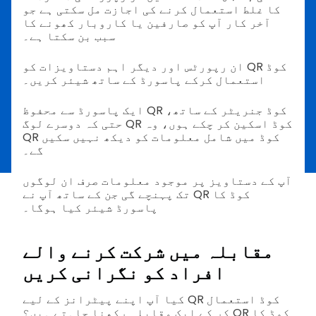
کا غلط استعمال کرنے کی اجازت مل سکتی ہے جو
آخر کار آپ کو صارفین یا کاروبار کھونے کا
سبب بن سکتا ہے۔
ان رپورٹس اور دیگر اہم دستاویزات کو QR کوڈ
استعمال کرکے پاسورڈ کے ساتھ شیئر کریں۔
ایک پاسورڈ سے محفوظ QR کوڈ جنریٹر کے ساتھ،
حتی کہ دوسرے لوگ QR کوڈ اسکین کر چکے ہوں، وہ
QR کوڈ میں شامل معلومات کو دیکھ نہیں سکیں
گے۔
آپ کے دستاویز پر موجود معلومات صرف ان لوگوں
تک پہنچے گی جن کے ساتھ آپ نے QR کوڈ کا
پاسورڈ شیئر کیا ہوگا۔
مقابلہ میں شرکت کرنے والے
افراد کو نگرانی کریں
کیا آپ اپنے پیٹرانز کے لیے QR کوڈ استعمال
کر کے ایک مقابلہ رکھنا چاہتے ہیں؟ QR کوڈ کا