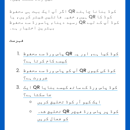
اگر آپ ایک بہت ہی محفوظ QR کوڈ بنانا چاہتے
ہیں،
خفیہ فائلیں شیئر کریں، یا QR کوڈ کا
رسید دینا، پاسورڈ سے محفوظ QR کوڈ آپ کے لیے
بہترین اختیار ہے۔
فہرست
پاس ورڈ سے محفوظ QR کوڈ کیا ہے، اور یہ
کیسے کام کرتا ہے؟
آپ کو پاس ورڈ سے محفوظ QR کوڈ کی کیوں
ضرورت ہے؟
ایک QR کوڈ پاس ورڈ کے ساتھ کیسے بنایا
جا سکتا ہے؟
ایک کیو آر کوڈ تخلیق کریں
تخلیق شدہ QR کوڈ پر پاس ورڈ فیچر
کو فعال کریں