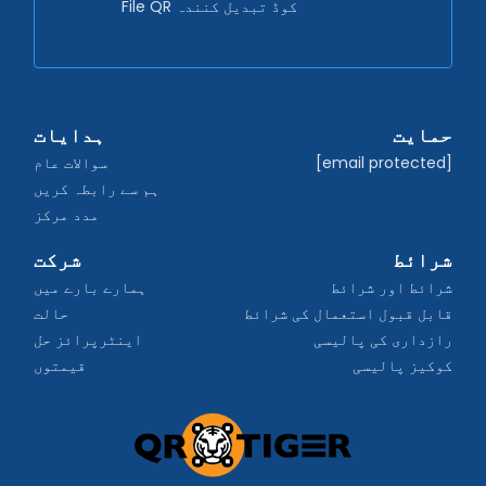
File QR کوڈ تبدیل کنندہ
حمایت
ہدایات
[email protected]
سوالات عام
ہم سے رابطہ کریں
مدد مرکز
شرائط
شرکت
شرائط اور شرائط
ہمارے بارے میں
قابل قبول استعمال کی شرائط
حالت
رازداری کی پالیسی
اینٹرپرائز حل
کوکیز پالیسی
قیمتوں