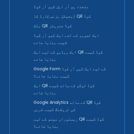
متعدد یو آر ایل کیو آر کوڈ
ڈیجیٹل بزنس کارڈ کا QR کوڈ
بلک QR کوڈ جنریٹر
ایک تصویر کے لئے ایک کیو آر کوڈ
کیسے بنایا جائے
ایک ویڈیو کے لیے ایک QR کوڈ کیسے
بنایا جائے
Google Form کے لیے ایک کیو آر کوڈ
کیسے بنایا جائے؟
ایک QR کوڈ لوگو کے ساتھ کیسے
بنایا جائے
Google Analytics کے ساتھ QR کوڈ
کی ٹریکنگ کیسے کریں
ریستوراں مینو کے لیے QR کوڈ کیسے
بنایا جائے؟