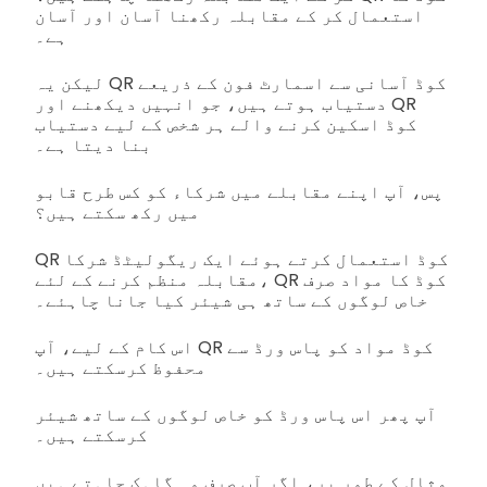
استعمال کر کے مقابلہ رکھنا آسان اور آسان
ہے۔
لیکن یہ QR کوڈ آسانی سے اسمارٹ فون کے ذریعے
دستیاب ہوتے ہیں، جو انہیں دیکھنے اور QR
کوڈ اسکین کرنے والے ہر شخص کے لیے دستیاب
بنا دیتا ہے۔
پس، آپ اپنے مقابلے میں شرکاء کو کس طرح قابو
میں رکھ سکتے ہیں؟
QR کوڈ استعمال کرتے ہوئے ایک ریگولیٹڈ شرکا
مقابلہ منظم کرنے کے لئے، QR کوڈ کا مواد صرف
خاص لوگوں کے ساتھ ہی شیئر کیا جانا چاہئے۔
اس کام کے لیے، آپ QR کوڈ مواد کو پاس ورڈ سے
محفوظ کرسکتے ہیں۔
آپ پھر اس پاس ورڈ کو خاص لوگوں کے ساتھ شیئر
کرسکتے ہیں۔
مثال کے طور پر، اگر آپ صرف وہ گاہک چاہتے ہیں