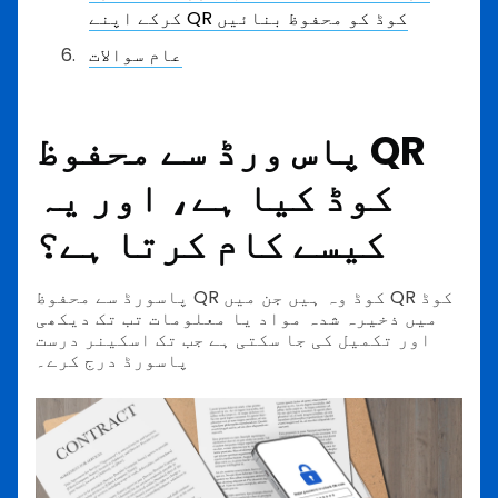
کرکے اپنے QR کوڈ کو محفوظ بنائیں
عام سوالات
پاس ورڈ سے محفوظ QR
کوڈ کیا ہے، اور یہ
کیسے کام کرتا ہے؟
پاسورڈ سے محفوظ QR کوڈ وہ ہیں جن میں QR کوڈ
میں ذخیرہ شدہ مواد یا معلومات تب تک دیکھی
اور تکمیل کی جا سکتی ہے جب تک اسکینر درست
پاسورڈ درج کرے۔