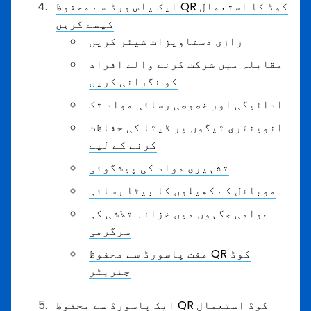
ایک پاس ورڈ سے محفوظ QR کوڈ کا استعمال
کیسے کریں
رازی دستاویزات شیئر کریں
مقابلہ میں شرکت کرنے والے افراد
کو نگرانی کریں
ادائیگی اور خصوصی رسائی مواد تک
انوینٹری ٹیگوں پر ڈیٹا کی حفاظت
کرنے کے لیے
تشہیری مواد کی پیشگوئی
موبائل کے کھیلوں کا بیٹا رسائی
عوامی جگہوں میں خزانہ تلاشی کی
سرگرمی
مفت پاسورڈ سے محفوظ QR کوڈ
جنریٹر
ایک پاسورڈ سے محفوظ QR کوڈ استعمال