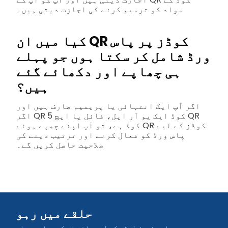
مواد کو ترمیم کرنے کی اجازت دیتی ہیں۔
کیا میں ان QR کوڈز پر پاس
ورڈ شامل کر سکتا ہوں جو پہلے
ہی چھاپے اور دکھائے گئے
ہیں؟
اگر آپ ایک انتہائی یا پریمیم صارف ہیں اور
اگر QR کوڈ ایک یو آر ایل، فائل یا ایچ 5 QR
کوڈ ہے، تو آپ اپنے چھپے ہوئے QR کوڈز کے لیے
پاس ورڈ کو فعال کرنے اور ترتیب دینے کی
صلاحیت حاصل کریں گے۔
حلقے میں رہو
ہمارے نیوز لیٹر کے لیے سائن اپ کریں اور پہلے