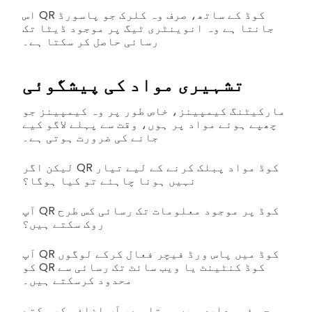
اس QR کوڈ کے ساتھ، صرف وہ کلرک جو پاسورڈ
جانتا ہے وہ انوینٹری ٹیگ پر موجود ڈیٹا تک
رسائی حاصل کر سکتا ہے۔
تشہیری مواد کی پیشگوئی
مارکیٹنگ کیمپینز، خاص طور پر وہ کیمپینز جو
چھپے ہوئے مواد پر ہوں، وقت سے پہلے لاگو کیے
جانے کی ضرورت ہوتی ہے۔
لیکن اگر QR کوڈ مواد پبلک کرنے کے لیے تیار
نہیں ہونا چاہئے تو کیا ہوگا؟
آپ QR کوڈ پر موجود معلومات تک رسائی کس طرح
روک سکتے ہیں؟
آپ QR کوڈ میں پاس ورڈ فیچر فعال کرکے لوگوں
کو QR کوڈ کنٹینٹ یا ویب سائٹ تک رسائی سے
محدود کرسکتے ہیں۔
جو ذمہ داری میں ہوتا ہے، آپ اضافہ کر سکتے