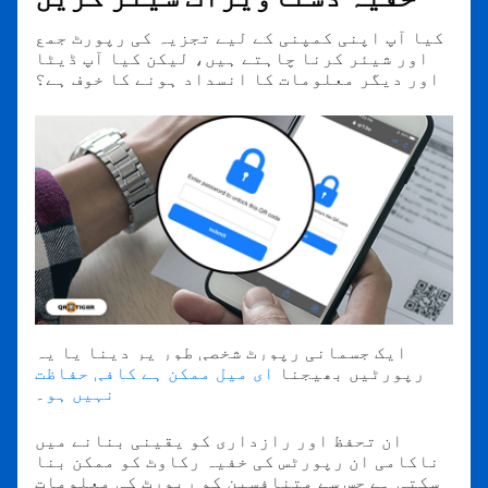
کیا آپ اپنی کمپنی کے لیے تجزیہ کی رپورٹ جمع
اور شیئر کرنا چاہتے ہیں، لیکن کیا آپ ڈیٹا
اور دیگر معلومات کا انسداد ہونے کا خوف ہے؟
ایک جسمانی رپورٹ شخصی طور پر دینا یا یہ
رپورٹیں بھیجنا
ای میل ممکن ہے کافی حفاظت
نہیں ہو
۔
ان تحفظ اور رازداری کو یقینی بنانے میں
ناکامی ان رپورٹس کی خفیہ رکاوٹ کو ممکن بنا
سکتی ہے جس سے متنافسین کو رپورٹ کی معلومات