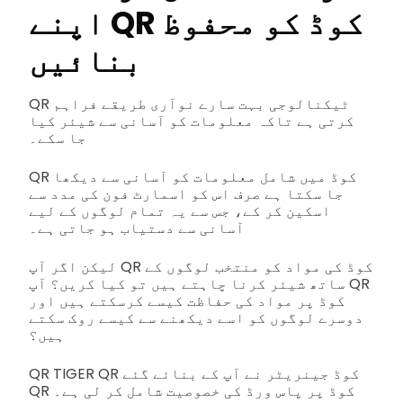
اپنے QR کوڈ کو محفوظ
بنائیں
QR ٹیکنالوجی بہت سارے نوآری طریقے فراہم
کرتی ہے تاکہ معلومات کو آسانی سے شیئر کیا
جا سکے۔
QR کوڈ میں شامل معلومات کو آسانی سے دیکھا
جا سکتا ہے صرف اس کو اسمارٹ فون کی مدد سے
اسکین کر کے، جس سے یہ تمام لوگوں کے لیے
آسانی سے دستیاب ہو جاتی ہے۔
لیکن اگر آپ QR کوڈ کی مواد کو منتخب لوگوں کے
ساتھ شیئر کرنا چاہتے ہیں تو کیا کریں؟ آپ QR
کوڈ پر مواد کی حفاظت کیسے کرسکتے ہیں اور
دوسرے لوگوں کو اسے دیکھنے سے کیسے روک سکتے
ہیں؟
QR TIGER QR کوڈ جینریٹر نے آپ کے بنائے گئے
QR کوڈ پر پاس ورڈ کی خصوصیت شامل کر لی ہے۔