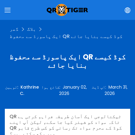
بلاگ
گھر
ایک پاسورڈ سے محفوظ QR کوڈ کیسے بنایا جائے
ایک پاسورڈ سے محفوظ QR کوڈ کیسے
بنایا جائے
March 31,
:
اپ ڈیٹ
January 02,
:
شائع ہوا
Kathrine
:
توہین
C.
2026
2026
QR ٹیکنالوجی ایک آسان طریقہ فراہم کرتی ہے
تاکہ مواد کو شیئر کیا جا سکے، لیکن آپ اپنے
QR کوڈ کے محرم مواد تک رسائی کو کس طرح قابو
میں رکھ سکتے ہیں؟