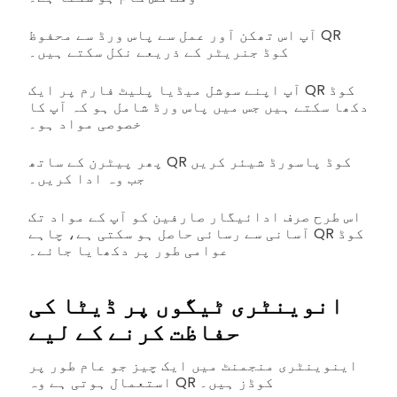
آپ اس تھکن آور عمل سے پاس ورڈ سے محفوظ QR
کوڈ جنریٹر کے ذریعے نکل سکتے ہیں۔
آپ اپنے سوشل میڈیا پلیٹ فارم پر ایک QR کوڈ
دکھا سکتے ہیں جس میں پاس ورڈ شامل ہو کہ آپ کا
خصوصی مواد ہو۔
پھر پیٹرن کے ساتھ QR کوڈ پاسورڈ شیئر کریں
جب وہ ادا کریں۔
اس طرح صرف ادائیگار صارفین کو آپ کے مواد تک
آسانی سے رسائی حاصل ہو سکتی ہے، چاہے QR کوڈ
عوامی طور پر دکھایا جائے۔
انوینٹری ٹیگوں پر ڈیٹا کی
حفاظت کرنے کے لیے
اینوینٹری منجمنٹ میں ایک چیز جو عام طور پر
استعمال ہوتی ہے وہ QR کوڈز ہیں۔