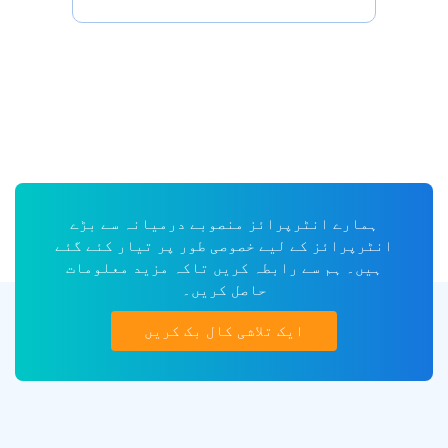
ہمارے انٹرپرائز منصوبے درمیانہ سے بڑے
انٹرپرائز کے لیے خصوصی طور پر تیار کئے گئے
ہیں۔ ہم سے رابطہ کریں تاکہ مزید معلومات
حاصل کریں۔
ایک تلاشی کال بک کریں