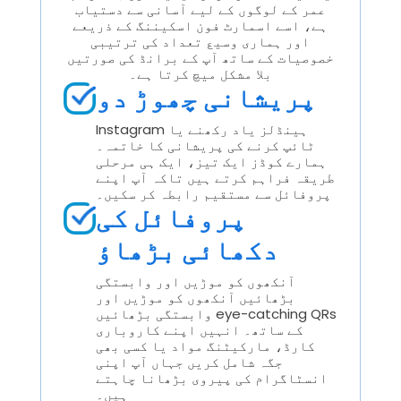
عمر کے لوگوں کے لیے آسانی سے دستیاب
ہے، اسے اسمارٹ فون اسکیننگ کے ذریعے
اور ہماری وسیع تعداد کی ترتیبی
خصوصیات کے ساتھ آپ کے برانڈ کی صورتیں
بلا مشکل میچ کرتا ہے۔
پریشانی چھوڑ دو
Instagram ہینڈلز یاد رکھنے یا
ٹائپ کرنے کی پریشانی کا خاتمہ۔
ہمارے کوڈز ایک تیز، ایک ہی مرحلی
طریقہ فراہم کرتے ہیں تاکہ آپ اپنے
پروفائل سے مستقیم رابطہ کر سکیں۔
پروفائل کی
دکھائی بڑھاؤ
آنکھوں کو موڑیں اور وابستگی
بڑھائیں آنکھوں کو موڑیں اور
وابستگی بڑھائیں eye-catching QRs
کے ساتھ۔ انہیں اپنے کاروباری
کارڈ، مارکیٹنگ مواد یا کسی بھی
جگہ شامل کریں جہاں آپ اپنی
انسٹاگرام کی پیروی بڑھانا چاہتے
ہیں۔