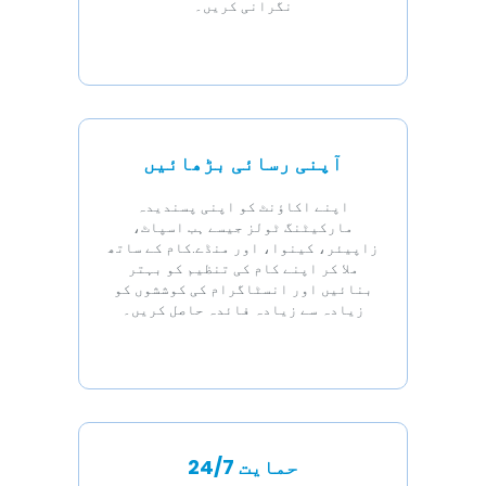
نگرانی کریں۔
آپنی رسائی بڑھائیں
اپنے اکاؤنٹ کو اپنی پسندیدہ
مارکیٹنگ ٹولز جیسے ہب اسپاٹ،
زاپیئر، کینوا، اور منڈے.کام کے ساتھ
ملا کر اپنے کام کی تنظیم کو بہتر
بنائیں اور انسٹاگرام کی کوششوں کو
زیادہ سے زیادہ فائدہ حاصل کریں۔
24/7 حمایت