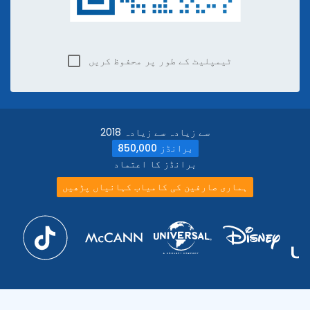
ٹیمپلیٹ کے طور پر محفوظ کریں
2018 سے زیادہ سے زیادہ
850,000 برانڈز
برانڈز کا اعتماد
ہماری صارفین کی کامیاب کہانیاں پڑھیں