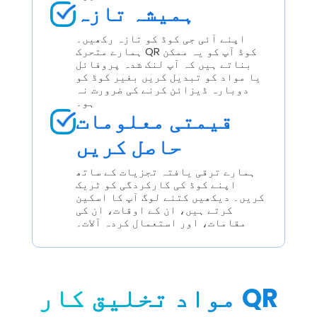
ہمیشہ تازہ
اپنے آئی جی کوڈ کو تازہ رکھیں۔
ہمارے متحرک QR کوڈ آپ کو یہ ممکن
بناتے ہیں کہ آپ لنک شدہ پروفائل
یا مواد کو تبدیل کریں بغیر کوڈ کو
دوبارہ ڈیزائن کرنے کی ضرورت نہ
ہو۔
قیمتی معلومات
حاصل کریں
ہمارے ترقی یافتہ تجزیات کے ساتھ
اپنے کوڈ کی کارکردگی کو ٹریک
کریں۔ دیکھیں کتنے لوگ آپ کا اسکین
کرتے ہیں، ان کے اوقات، ان کی
مقامات، اور استعمال کردہ آلات۔
مواد تخلیق کار QR