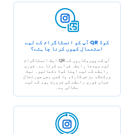
آپ کو انسٹاگرام کے لیے QR کوڈ
استعمال کیوں کرنا چاہئے؟
ایک انسٹاگرام QR آپ کے پیروکاروں کے
لیے سیدھا رابطہ فراہم کرتا ہے۔ فوری
رابطے کے لیے اپنا کوڈ دکھائیں۔ نیٹ
ورکنگ، بزنس کارڈ، یا کسی بھی صورتحال
جہاں فوری رابطے کی ضرورت ہو، کے لیے
مثالی ہے۔