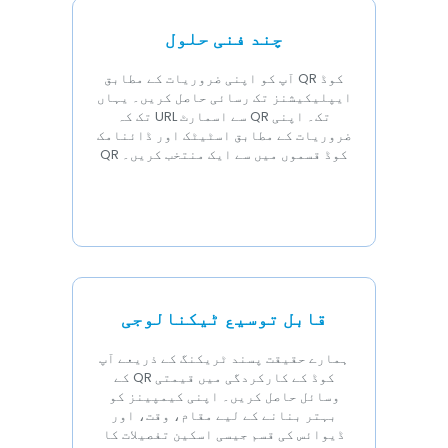
چند فنی حلول
آپ کو اپنی ضروریات کے مطابق QR کوڈ
ایپلیکیشنز تک رسائی حاصل کریں۔ یہاں
تک کہ URL سے اسمارٹ QR تک۔ اپنی
ضروریات کے مطابق اسٹیٹک اور ڈائنامک
QR کوڈ قسموں میں سے ایک منتخب کریں۔
قابل توسیع ٹیکنالوجی
ہمارے حقیقت پسند ٹریکنگ کے ذریعے آپ
کے QR کوڈ کے کارکردگی میں قیمتی
وسائل حاصل کریں۔ اپنی کیمپینز کو
بہتر بنانے کے لیے مقام، وقت، اور
ڈیوائس کی قسم جیسی اسکین تفصیلات کا