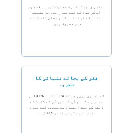
ہماری وابستہ گاہک حمایت ٹیم ہر قدم پر
آپ کی مدد کے لیے تیار ہے۔ ہم یقینی
بنانے کے لیے ملبہ کو بے خلل کام کرنے
میں مصروف ہیں۔
فکر کی بجائے تنہائی کا
تجربہ
ہم GDPR اور CCPA کے مطابق ہیں، جس کا
مطلب ہے کہ ہم آپ کے اور آپ کے گاہک کے
ڈیٹا کو بہت احتیاط سے سنبھالتے ہیں۔
ہماری سروس کی اپ ٹائم 99.9٪ ہے۔