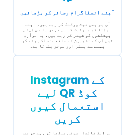
آپنے انسٹاگرام رسائی کو بڑھائیں
آپ جو بھی نیٹ ورکنگ کر رہے ہیں، اپنے
برانڈ کو مارکیٹ کر رہے ہیں یا بس اپنی
پیشکشوں کو شیئر کر رہے ہیں، یہ نوآری
ٹول آپ کے نشیبین کے ساتھ منسلک ہونے کو
پہلے سے بہتر اور موثر بناتا ہے۔
Instagram کے
لیے QR کوڈ
استعمال کیوں
کریں
یہ ایک شاندار سوشل میڈیا ٹول ہے جو سب