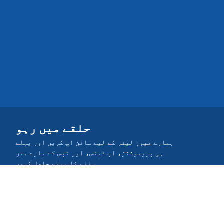
حلقے میں رہو
ہمارے نیوز لیٹر کے لیے سائن اپ کریں اور پہلے
ہی پروموشنز، اپ ڈیٹس، اور ٹپس کے بارے میں
سننے کا موقع حاصل کریں
کمیونٹی میں شامل ہوں