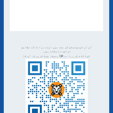
eBooks اور ویبینارز
Apps اور انضمامات
ویڈیو ٹیوٹوریلز اور پوڈکاسٹس
QR TIGER دوسرے QR کوڈ جنریٹرز کے مقابلے
آپ ان ٹیمپلیٹس کو بعد میں اپنے برانڈ کے مطابق
ترتیب دے سکتے ہیں۔
ہمیشہ چیک کریں کہ آپ کا QR کوڈ کام کر رہا ہے