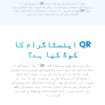
اینستاگرام QR کوڈ استعمال کریں تا اپنا
پروفائل، صفحہ، پوسٹ یا ریلز کو صرف ایک اسکین میں
شیئر کریں۔ اب اپنے انسٹاگرام کے لیے مفت QR کوڈ
جینریٹر کے ساتھ مفت ایک بنائیں!
اینسٹاگرام کا QR
کوڈ کیا ہے؟
ایک انسٹاگرام QR ایک بصری طریقے سے کوڈ شدہ
لنک ہے جو جب ایک اسمارٹ فون کی کیمرے سے اسکین
کیا جاتا ہے تو صارف کو براہ کرم ایک خاص
انسٹاگرام پروفائل پر موجودہ کرتا ہے۔ یہ
جدید اور آسان طریقہ آپ کے انسٹاگرام موجودگی
کو شیئر کرنے کو آسان بناتا ہے، مینوئل تلاش
اور لمبے یوزر نام لکھنے کے پریشانی کو دور
کرتا ہے۔