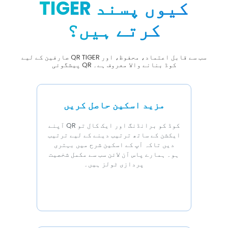
TIGER کیوں پسند
کرتے ہیں؟
صارفین کے لیے QR TIGER سب سے قابل اعتماد، محفوظ، اور
پیشگوئی QR کوڈ بنانے والا معروف ہے۔
مزید اسکین حاصل کریں
آپنے QR کوڈ کو برانڈنگ اور ایک کال تو
ایکشن کے ساتھ ترتیب دینے کے لیے ترتیب
دیں تاکہ آپ کے اسکین شرح میں بہتری
ہو۔ ہمارے پاس آن لائن سب سے مکمل شخصیت
پردازی ٹولز ہیں۔