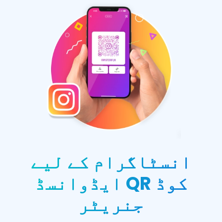
انسٹاگرام کے لیے
ایڈوانسڈ QR کوڈ
جنریٹر