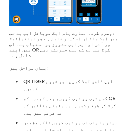
دوسری طرف، ہمارے پاس ایک موبائل ایپ ہے جس
میں ایک بلٹ ان اسکینر شامل ہے جو اینڈرائیڈ
اور آئی او ایس ایپ سٹورز پر دستیاب ہے۔ اس
میں اپنے QR کوڈ بنانے کے لیے جنریٹر بھی
شامل ہے۔
یہاں مراحل ہیں:
QR TIGER ایپ ڈاؤن لوڈ کریں اور شروع
کریں۔
کسی ٹیب پر ٹیپ کریں، پھر کیمرہ کو QR
کوڈ کی طرف رکھیں۔ یہ یقینی بنائیں کہ
یہ فریم میں ہے۔
بینر یا پاپ اپ پر ٹیپ کریں تاکہ مضمون
شامل شدہ رابطہ معلومات حاصل ہو سکے۔