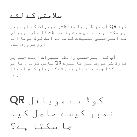
سلامتی کے لئے
آپ کو طبی یا حفاظتی وجوہات کے لیے بھی QR کوڈ
ہو سکتا ہے۔ جہاں صحت یا حفاظت کا خطرہ ہو، آپ
کے ایمرجنسی تفصیلات کے ساتھ ایک کوڈ ہونا اہم
اور ضروری ہے۔
آپ کے ایمرجنسی رابطہ نمبرات اپنے جسم پر
شامل کرنا، یا تو QR کارڈ کی صورت میں یا ہیرے
یا کڑا جیسے اشیاء میں ڈھکا ہوا، کام آ سکتا
ہے۔
QR کوڈ سے موبائل
نمبر کیسے حاصل کیا
جا سکتا ہے؟