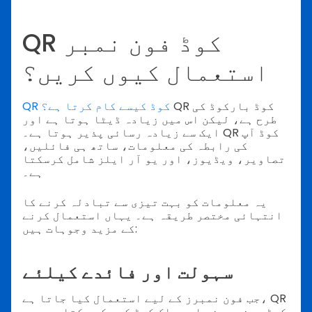
QR کوڈ فون نمبر
استعمال کیوں کریں؟
QR کوڈ بارکوڈ کی
QR کوڈ کیسے کام کرتا ہے؟
طرح ہے، لیکن اس میں زیادہ ڈیٹا ہوتا ہے اور
ایک سے زیادہ رسائی پذیر ہوتا ہے۔ QR کوڈ آپ
کی رابطہ کی معلومات، ساتھ ہی فائلیں،
تصاویر، ویڈیوز، اور یو آر ایلز شامل کرسکتا
ہے۔
یہ معلومات کو بہت تیزی سے تبادلہ کرنے کا
انتہائی مختصر طریقہ ہے۔ یہاں استعمال کرنے
کے مزید وجوہات ہیں:
سہولت اور فائدے کیلئے
جب فون نمبرز کے لیے استعمال کیا جاتا ہے، QR
کوڈ دونوں ہنر اور ملک کوڈ کو رکھ سکتا ہے، جس