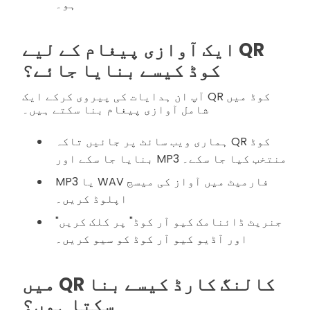
ہو۔
ایک آوازی پیغام کے لیے QR
کوڈ کیسے بنایا جائے؟
آپ ان ہدایات کی پیروی کرکے ایک QR کوڈ میں
شامل آوازی پیغام بنا سکتے ہیں۔
ہماری ویب سائٹ پر جائیں تاکہ QR کوڈ
بنایا جا سکے اور MP3 منتخب کیا جا سکے۔
MP3 یا WAV فارمیٹ میں آواز کی میسج
اپلوڈ کریں۔
"جنریٹ ڈائنامک کیو آر کوڈ" پر کلک کریں
اور آڈیو کیو آر کوڈ کو سیو کریں۔
میں QR کالنگ کارڈ کیسے بنا
سکتا ہوں؟