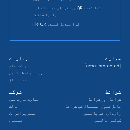
ریستوراں مینو کے لیے QR کوڈ کیسے
بنایا جائے؟
File QR کوڈ تبدیل کنندہ
حمایت
ہدایات
[email protected]
سوالات عام
ہم سے رابطہ کریں
مدد مرکز
شرائط
شرکت
شرائط اور شرائط
ہمارے بارے میں
قابل قبول استعمال کی شرائط
حالت
رازداری کی پالیسی
اینٹرپرائز حل
کوکیز پالیسی
قیمتوں