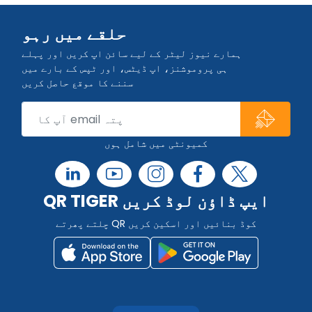
حلقے میں رہو
ہمارے نیوز لیٹر کے لیے سائن اپ کریں اور پہلے
ہی پروموشنز، اپ ڈیٹس، اور ٹپس کے بارے میں
سننے کا موقع حاصل کریں
کمیونٹی میں شامل ہوں
QR TIGER ایپ ڈاؤن لوڈ کریں
چلتے پھرتے QR کوڈ بنائیں اور اسکین کریں