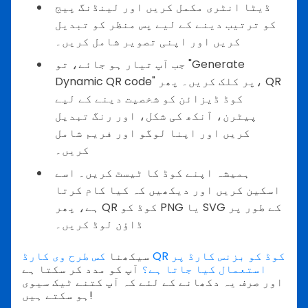
ڈیٹا انٹری مکمل کریں اور لینڈنگ پیج
کو ترتیب دینے کے لیے پس منظر کو تبدیل
کریں اور اپنی تصویر شامل کریں۔
جب آپ تیار ہو جائے، تو "Generate
Dynamic QR code" پر کلک کریں۔ پھر، QR
کوڈ ڈیزائن کو شخصیت دینے کے لیے
پیٹرن، آنکھ کی شکل، اور رنگ تبدیل
کریں اور اپنا لوگو اور فریم شامل
کریں۔
ہمیشہ اپنے کوڈ کا ٹیسٹ کریں۔ اسے
اسکین کریں اور دیکھیں کہ کیا کام کرتا
ہے، پھر QR کوڈ کو PNG یا SVG کے طور پر
ڈاؤن لوڈ کریں۔
سیکھنا
کس طرح وی کارڈ QR کوڈ کو بزنس کارڈ پر
استعمال کیا جاتا ہے؟
آپ کو مدد کر سکتا ہے
اور صرف یہ دکھانے کے لئے کہ آپ کتنے ٹیک سیوی
ہو سکتے ہیں!