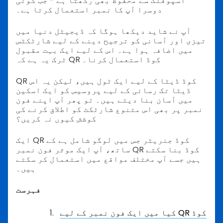
اسپوفنگ سے محفوظ بھی رکھتا ہے - جب کوئی
دوسرا آپ کا نمبر استعمال کرتا ہے۔
آپ نے شاید دیکھا ہوگا کہ ڈیجیٹل دنیا میں
تیزی اور آسانی کو ترجیح دینے کے لیے شارٹکٹس
میں اضافہ ہوا ہے۔ اس کے لیے ایک بہت مقبول
ٹرک یہ ہے کہ QR کوڈ استعمال کرنا۔
QR کوڈ ڈیٹا کے لیے ایک ٹول ہیں، لیکن یہ اس
ڈیٹا تک رسائی کے لیے پروسیس کو ایک اسکین
میں آسان بنا دیتے ہیں۔ تو پھر آپ اپنے فون
نمبر پر بھی اس متنوع شارٹکٹ کو اطلاق کرنے کی
کوشش کیوں نہ کریں؟
ایک QR کوڈ جنریٹر جس میں لوگو شامل ہے کے
ساتھ، آپ ایک موثر فون نمبر QR کوڈ بنا سکتے
ہیں جسے آپ مختلف مواقع میں استعمال کر سکتے
ہیں۔
فہرست
کیا میں ایک فون نمبر کے لیے QR کوڈ