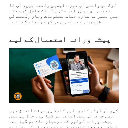
لوگ جو واقعی آپ میں دلچسپی رکھتے ہیں، آپ کا
نمبر، ای میل، اور حتیٰ پتہ تک حاصل کر سکتے
ہیں بغیر یہ ساری حساس معلومات وہاں رکھنے کی
ضرورت ہے کہ کسی بھی کو دیکھنے کے لئے۔
پیشہ ورانہ استعمال کے لیے
کیو آر کوڈز کاروباری کارڈ پر حرفت انداز میں
بھی حرفائی میں اضافہ ہو گیا ہے۔ حال ہی میں
پیشہ ورانہ لوگوں کے درمیان عام ہو گیا ہے۔
لوگوں کو معلومات دستی سے درج کرنے کی بجائے،