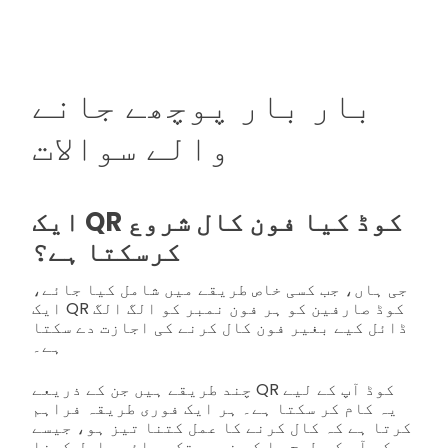
بار بار پوچھے جانے
والے سوالات
ایک QR کوڈ کیا فون کال شروع
کرسکتا ہے؟
جی ہاں، جب کسی خاص طریقے میں شامل کیا جائے،
ایک QR کوڈ صارفین کو ہر فون نمبر کو الگ الگ
ڈائل کیے بغیر فون کال کرنے کی اجازت دے سکتا
ہے۔
چند طریقے ہیں جن کے ذریعے QR کوڈ آپ کے لیے
یہ کام کر سکتا ہے۔ ہر ایک فوری طریقہ فراہم
کرتا ہے کہ کال کرنے کا عمل کتنا تیز ہو، جیسے
کہ آپ کس طرح یا کب نمبر تک رسائی حاصل کرنا