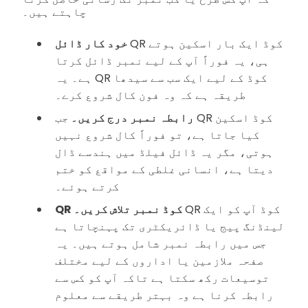
چاہتے ہیں۔
QR کوڈ ایک بار اسکین ہوتے
خود کار ڈائل
ہی، یہ فوراً آپ کے لیے نمبر ڈائل کرتا
ہے۔ یہ QR کوڈ کے لیے ایک سب سے سیدھا
طریقہ ہے کہ وہ فون کال شروع کرے۔
رابطہ نمبر درج کریں۔
جب QR کوڈ اسکین
کیا جاتا ہے، تو فوراً کال شروع نہیں
ہوتی، مگر یہ ڈائل فیلڈ میں ہندسے ڈال
دیتا ہے، انسانی غلطی کے مواقع کو ختم
کرتے ہوئے۔
QR کوڈ آپ کو ایک
QR کوڈ نمبر تلاش کریں۔
لینڈنگ پیج یا ڈائریکٹری تک پہنچاتا ہے
جس میں رابطہ نمبر شامل ہوتے ہیں۔ یہ
صفحہ ملازمین یا اداروں کے لیے مختلف
توسیعات رکھ سکتا ہے تاکہ آپ کو کس سے
رابطہ کرنا ہے وہ بہتر طریقے سے معلوم