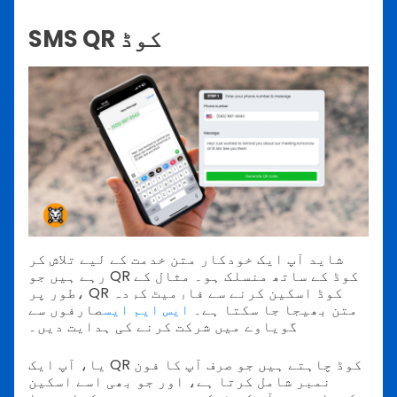
SMS QR کوڈ
شاید آپ ایک خودکار متن خدمت کے لیے تلاش کر
رہے ہیں جو QR کوڈ کے ساتھ منسلک ہو۔ مثال کے
طور پر، QR کوڈ اسکین کرنے سے فارمیٹ کردہ
متن بھیجا جا سکتا ہے۔
ایس ایم ایس
صارفوں سے
گویاوے میں شرکت کرنے کی ہدایت دیں۔
یا، آپ ایک QR کوڈ چاہتے ہیں جو صرف آپ کا فون
نمبر شامل کرتا ہے، اور جو بھی اسے اسکین