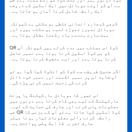
سے آپ کو اپنے موبائل میں ایک اسکین کے ذریعے
ایک رابطہ شامل کرنا آسان ہو جاتا ہے۔
کبھی کبھار، انسانی غلطی ہو سکتی ہے کیونکہ
موبائل نمبرز تھوڑے لمبے ہو سکتے ہیں، اور
بہت سارے ہندسے یاد رکھنا مشکل ہوتا ہے۔
QR کوڈ اس مسئلے میں مدد کرتے ہیں کیونکہ آپ
کو بس کوڈ اسکین کرنا ہوتا ہے، نمبر حاصل
کرنا ہوتا ہے، اور اسے محفوظ کرنا ہوتا ہے۔
اگر صحیح طریقے سے کوڈ کو انکوڈ کیا گیا ہو تو
آپ شاید اس پر نمبر لکھنے اور نمبر خود ڈائل
کرنے کی زحمت نہیں کرنی پڑے گی۔
اس تصور کا موبائل مارکیٹنگ یا پرنٹ
مارکیٹنگ کے لیے بھی کام کرتا ہے، دونوں میں
معلومات پاس کرنے اور صارف کی حمایت کے لیے۔
جب QR کوڈ اسکین کیا جاتا ہے تو آپ کے بزنس کا
رابطہ کرنے والی معلومات تیار ہونا بہتر
صارف تجربہ کا ایک پلس پوائنٹ ہے۔