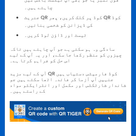
چاہتے ہیں۔
جنریٹ QR کوڈ پر کلک کریں، پھر QR کوڈ
کی ڈیزائن کو شخصی بنائیں۔
ٹیسٹ اور ڈاؤن لوڈ کریں۔
سادگی وہ ہو سکتی ہے جو آپ چاہتے ہیں تاکہ
چیزوں کو منظم رکھا جا سکے، اور یہ آپ کے لیے
اس حل کو فراہم کرتا ہے۔
آپ کے لیے مزید QR کوڈ فارمیٹس دستیاب ہیں
جنہیں آپ آزما کر فائدہ اٹھا سکتے ہیں جو
شاندار شارٹکٹس اور مکمل اور انٹرایکٹو مواد
کے راستے ہیں۔