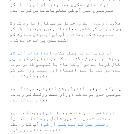
ایک آسان اسکین خود بخود ان کی رابطہ کی
فہرستوں میں آپ کی معلومات شامل کرتا ہے۔
علاوہ ازیں، ایک ورچوئل بزنس کارڈ یا وی کارڈ
جس میں آپ کی شخصی معلومات ہوں، صرف رابطہ کی
معلومات کے بجائے، آپ کی ڈیجیٹل مہارت کو
اگلے سطح پر لے جائے گا۔
اس کے ساتھ یہ پیئرنگ
برانڈڈ کالر آئی ڈی
ہمیشہ یہ یقین دلاتا ہے کہ جب کوئی آپ کو واپس
کال کرتا ہے تو آپ کا نام یا کمپنی ظاہر ہوتا
ہے، ہر تعامل میں اعتماد اور پیشہ ورانگی کو
مضبوط کرتا ہے۔
یہ بکھرے بغیر انٹیگریشن کنفرنس، میٹنگ اور
سوشیل جمع ہونے کے دوران نیٹ ورکنگ کو زیادہ
فعال بناتا ہے۔
ایک شخص لمبی فارم بھرنے کی ضرورت کے بغیر
مختلف تقریبات میں شامل ہو سکتا ہے، ایک
رجسٹریشن کے لیے کیو آر کوڈ
آپ کے رابطہ
تفصیلات کافی ہوں گی۔