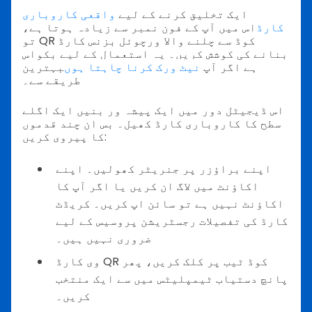
ایک تخلیق کرنے کے لیے
واقعی کاروباری
کارڈ
اس میں آپ کے فون نمبر سے زیادہ ہوتا ہے،
تو QR کوڈ سے چلنے والا ورچوئل بزنس کارڈ
بنانے کی کوشش کریں۔ یہ استعمال کے لیے بکواس
ہے اگر آپ
نیٹ ورک کرنا چاہتا ہوں
بہترین
طریقے سے۔
اس ڈیجیٹل دور میں ایک پیشہ ور بنیں ایک اگلے
سطح کا کاروباری کارڈ کھیل۔ بس ان چند قدموں
کا پیروی کریں:
اپنے براؤزر پر جنریٹر کھولیں۔ اپنے
اکاؤنٹ میں لاگ ان کریں یا اگر آپ کا
اکاؤنٹ نہیں ہے تو سائن اپ کریں۔ کریڈٹ
کارڈ کی تفصیلات رجسٹریشن پروسیس کے لیے
ضروری نہیں ہیں۔
وی کارڈ QR کوڈ ٹیب پر کلک کریں، پھر
پانچ دستیاب ٹیمپلیٹس میں سے ایک منتخب
کریں۔