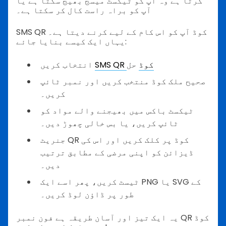
کرتا ہے وہ آپ کو ٹیکسٹ میسج بھیج سکتا ہے یا
آپ کو براہ راست کال کر سکتا ہے۔
SMS QR کوڈ آپ کو اس کام کے لیے کرنے دیتا ہے۔
یہاں ایک کیسے بنایا جائے:
SMS QR کوڈ
حل
انتخاب کریں
صحیح ملک کوڈ منتخب کریں اور نمبر ٹائپ
کریں۔
ٹیکسٹ باکس میں بھیجنے والے مواد کو
ٹائپ کریں، یا بس خالی چھوڑ دیں۔
جنریٹ QR کوڈ پر کلک کریں اور اس کی
ڈیزائن کو اپنی مرضی کے مطابق ترتیب
دیں۔
ٹیسٹ کریں، پھر اسے ایک PNG یا SVG کے
طور پر ڈاؤن لوڈ کریں۔
یہ ایک تیز اور آسان طریقہ ہے فون نمبر QR کوڈ