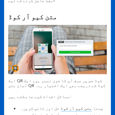
مفت حاصل کرنے کے لیے!
متن کیو آر کوڈ
ایک QR کوڈ جس پر صرف آپ کا فون نمبر ہو، ایک
آسان متن QR کوڈ کے ذریعے بھی ایک اختیار ہے۔
مماثل اقدام کیے جا سکتے ہیں:
چننا
متن کیو آر کوڈ
حل اور ٹائپ کریں۔
فون نمبر یا جو بھی آپ ٹیکسٹ باکس میں