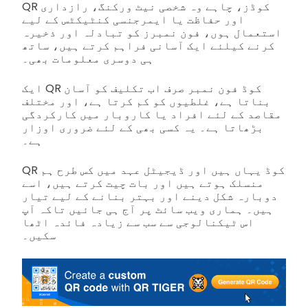
QR کوڈز، چاہے وہ شخصی نیٹ ورکنگ، رازداری
اور حفاظت یا ایمرجنسی کنٹیکٹس کے لیے
استعمال ہوں، فون نمبرز کو تبادلہ اور ذخیرہ
کرنے کیلئے ایک آسانی فراہم کرتے ہیں، ساتھ
ہی دوسری معلومات بھی۔
ایک QR کوڈ فون نمبر صرف اب تکلیف کو آسان
بناتا ہے، غلطیوں کو کم کرتا ہے، اور مختلف
مقاصد کے لئے افراد یا کاروبار میں کارکردگی
بڑھاتا ہے۔ یہ کسی بھی کے لئے ضروری اوزار
ہے۔
QR کوڈ یہاں ہیں اور ڈیجیٹل عہد میں کس طرح ہم
منسلک ہوتے ہیں اور بات چیت کرتے ہیں، اسے
دوبارہ شکل دینے اور بہتر بنانے کے لیے تیار
ہیں۔ ہماری ویب سائٹ پر آج ہی جائیں تاکہ آپ
اس ٹیکنالوجی سے سب سے زیادہ فائدہ اٹھا
سکیں۔