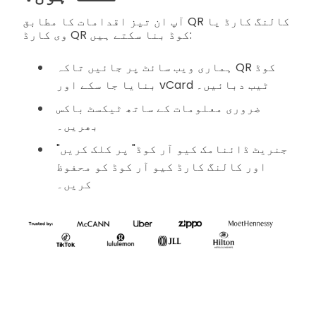
آپ ان تیز اقدامات کا مطابق QR کالنگ کارڈ یا
وی کارڈ QR کوڈ بنا سکتے ہیں:
ہماری ویب سائٹ پر جائیں تاکہ QR کوڈ
بنایا جا سکے اور vCard ٹیب دبائیں۔
ضروری معلومات کے ساتھ ٹیکسٹ باکس
بھریں۔
"جنریٹ ڈائنامک کیو آر کوڈ" پر کلک کریں
اور کالنگ کارڈ کیو آر کوڈ کو محفوظ
کریں۔