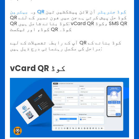
بہترین QR کوڈ جنریٹر
آن لائن پیشکشیں تین
وہ
QR کوڈ حل پیش کرتی ہے جن میں فون نمبر کے لئے
QR کوڈ بنانے شامل ہیں: vCard QR کوڈ، SMS QR
کوڈ، اور ٹیکسٹ QR کوڈ۔
آپ کے رابطہ تفصیلات کے لیے QR کوڈ بنانے کے
مراحل کی مکمل رہنمائی درج ذیل ہیں:
vCard QR کوڈ