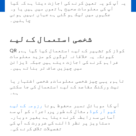
یہ آپ کو یہ تعین کرنے کی اجازت دیتا ہے کہ کیا
آپ کی معلومات صحیح ہاتھوں میں ہیں یا وہ
جگہوں میں لیک ہو گئی ہے جہاں نہیں ہونی
چاہئیں۔
شخصی استعمال کے لیے
QR کوڈز کو تشہیر کے لیے استعمال کیا گیا ہے،
کیونکہ یہ خلاقانہ لوگوں کو مزید معلومات
فراہم کرنے کی اجازت دیتے ہیں جبکہ ڈیزائن
میں چیزیں صاف تر بناتے ہیں۔
تاہم، یہی چیز شخصی معلومات، شخصی اشتہار یا
نیٹ ورکنگ مقاصد کے لیے استعمال کی جا سکتی
ہے۔
آپ کا موبائل نمبر محفوظ ہونا
رزومہ کے لیے
کیو آر کوڈ
, مثال کے طور پر, اجراء کو آپ سے
آسانی سے رابطہ کرنے دیتا ہے بغیر دوبارہ
دستاویز پر نظر ڈالنے کی ضرورت کے آپ کی
تفصیلات تلاش کرنے کی۔