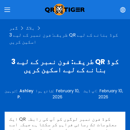
بلاگ
گھر
3 طریقے: فون نمبر کے لیے QR کوڈ بنانے کے لیے
اسکین کریں
3 طریقے: فون نمبر کے لیے QR کوڈ
بنانے کے لیے اسکین کریں
February 10,
:
اپ ڈیٹ
February 10,
:
شائع ہوا
Ashley
:
توہین
P.
2026
2026
ایک QR کوڈ فون نمبر لوگوں کو آپ کی رابطہ
معلومات تک رسائی فراہم کر سکتا ہے جبکہ اسے