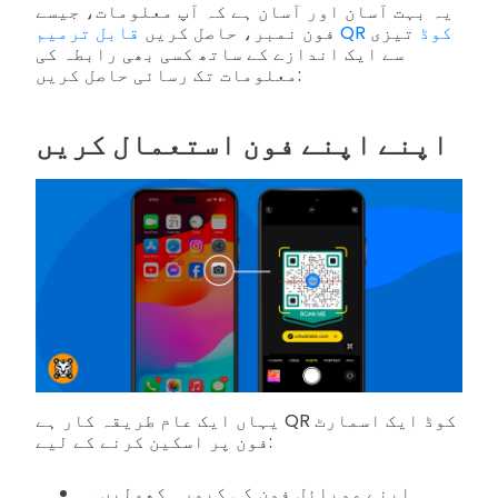
یہ بہت آسان اور آسان ہے کہ آپ معلومات، جیسے
قابل ترمیم QR کوڈ
تیزی
فون نمبر، حاصل کریں
سے ایک اندازے کے ساتھ کسی بھی رابطہ کی
معلومات تک رسائی حاصل کریں:
اپنے اپنے فون استعمال کریں
یہاں ایک عام طریقہ کار ہے QR کوڈ ایک اسمارٹ
فون پر اسکین کرنے کے لیے:
اپنے موبائل فون کی کیمرہ کھولیں۔