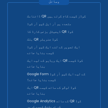
وسائل
ڈائنامک QR کوڈز کیسے کام کرتے ہیں
متعدد یو آر ایل کیو آر کوڈ
ڈیجیٹل بزنس کارڈ کا QR کوڈ
بلک QR کوڈ جنریٹر
ایک تصویر کے لئے ایک کیو آر کوڈ
کیسے بنایا جائے
ایک ویڈیو کے لیے ایک QR کوڈ کیسے
بنایا جائے
Google Form کے لیے ایک کیو آر کوڈ
کیسے بنایا جائے؟
ایک QR کوڈ لوگو کے ساتھ کیسے
بنایا جائے
Google Analytics کے ساتھ QR کوڈ
کی ٹریکنگ کیسے کریں