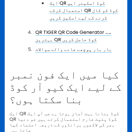
ایک QR کوڈ اسکینر ایپ
استعمال کرکے QR کوڈ کو کال
کرنے کے لیے اسکین کریں
QR TIGER QR Code Generator سے
بہترین QR کوڈ حاصل کریں
بار بار پوچھے جانے والے سوالات
کیا میں ایک فون نمبر
کے لیے ایک کیو آر کوڈ
بنا سکتا ہوں؟
ایک QR کوڈ بنانا بہت آسان ہوتا ہے جب آپ ایک
QR کوڈ پلیٹ فارم استعمال کرتے ہیں جو دنیا
بھر کی لاکھوں برانڈوں کے ذریعہ اعتماد کیا
جاتا ہے۔