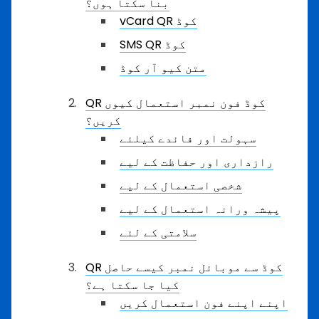
بنا سکتا ہوں؟
vCard QR کوڈ
SMS QR کوڈ
متن کیو آر کوڈ
QR کوڈ فون نمبر استعمال کیوں
کریں؟
سہولت اور فائدے کیلئے
رازداری اور حفاظت کے لیے
شخصی استعمال کے لیے
پیشہ ورانہ استعمال کے لیے
سلامتی کے لئے
QR کوڈ سے موبائل نمبر کیسے حاصل
کیا جا سکتا ہے؟
اپنے اپنے فون استعمال کریں