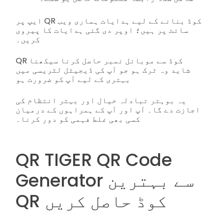
ایپ پر QR کوڈ بنانے کے لیے ہدایات ہماری ویب
سائٹ پر ہیں؛ اوپر دی گئی ہدایات کا پیروی
کریں۔
QR کوڈ سے موبائل نمبر حاصل کرنا سیکھنا
شاید وہ ٹرک ہو جو آپ کی ڈیجیٹل لٹریسی میں
بہتری کے لیے آپ کو ضرورت ہو
یہ بوہتر تبادلہ خیال اور بہتر انتظام کی
اجازت دے گا۔ آپ اور آپ کے ہمراہوں کے درمیان
کسی بھی غلط فہمی کو دور کرنا۔
QR TIGER QR Code
Generator سے بہترین
QR کوڈ حاصل کریں