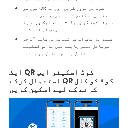
فون کو QR کوڈ پر ہوور کریں اور یہ
یقینی بنائیں کہ یہ فریم میں ہے۔ جب
اسکینر کوڈ کو پہچانتا ہے، ایک بینر یا
پاپ اپ آئے گا۔
بینر یا پاپ اپ پر ٹیپ کریں تاکہ آپ جو
موبائل نمبر چاہتے ہیں یا جو کنٹینٹ
شامل ہے، وہ حاصل ہو جائے۔
ایک QR کوڈ اسکینر ایپ
استعمال کرکے QR کوڈ کو کال
کرنے کے لیے اسکین کریں