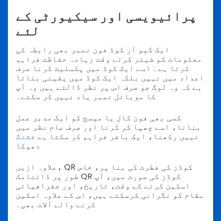
پرائیویسی اور سیکیورٹی کے
لئے
ایک کیو آر کوڈ فون نمبر بھی رابطہ کی
معلومات کو شیئر کرتے وقت زیادہ حفاظت فراہم
کرتا ہے۔ اسے ایک کوڈ میں پکسلیٹ کرنا صرف
اعداد میں نہیں بلکہ ایک کوڈ میں یقینی بناتا
ہے کہ وہ لوگ جو صرف اس پر نظر ڈالتے ہیں وہ آپ
کا موبائل نمبر یاد نہیں کر سکتے۔
کسی بھی فون کال یا میسج کو ایک مدبر عمل
بنانا، اسے چھپا کر کرنا اور صرف عام نظر میں
نہیں رکھنا، ایک بافر فراہم کر سکتا ہے
فشنگ
دھوکا
علاوہ ازیں، QR کوڈز کی فطرت کی بنا پر، خاص
طور پر ڈائنامک QR کوڈز کی صورت میں، آپ
اسکین کرنے کے وقت، تاریخ، اور جغرافیائی
مقام کو نگرانی کرسکتے ہیں، اس کے علاوہ اسکین
کرنے والے آلات بھی۔