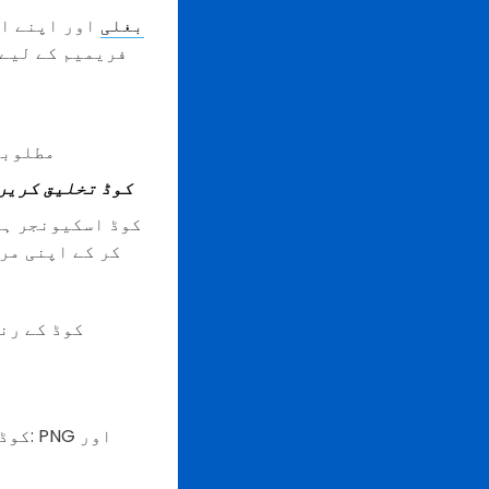
QR بغلی
اور اپنے اک
فریمیم کے لیے 
آ
مطلوبہ
QR کوڈ تخلیق کریں
کر کے اپنی مر