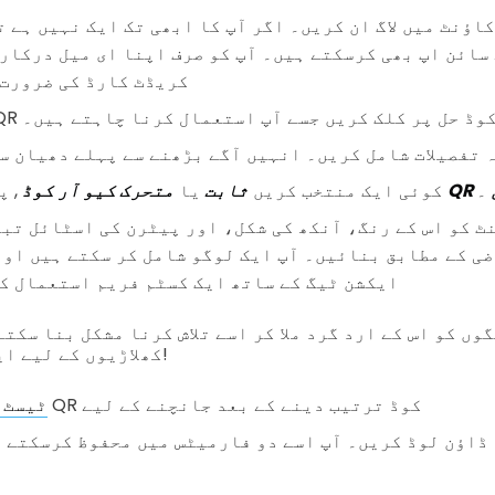
اؤنٹ میں لاگ ان کریں۔ اگر آپ کا ابھی تک ایک نہیں ہے ت
سائن اپ بھی کرسکتے ہیں۔ آپ کو صرف اپنا ای میل درکار
کریڈٹ کارڈ کی ضرورت
پ کسی بھی QR کوڈ حل پر کلک کریں جسے آپ استعمال کرنا چاہتے ہیں۔
 تفصیلات شامل کریں۔ انہیں آگے بڑھنے سے پہلے دھیان س
۔
, پھر کلک کریں
کوئی ایک منتخب کریں
ثابت
یا
متحرک کیو آر کوڈ
ضی کے مطابق بنائیں۔ آپ ایک لوگو شامل کر سکتے ہیں اور
ایکشن ٹیگ کے ساتھ ایک کسٹم فریم استعمال ک
کھلاڑیوں کے لیے ایک اضافی چیلنج ہے!
آپ کا QR کوڈ ترتیب دینے کے بعد جانچنے کے لیے
ٹیسٹ 