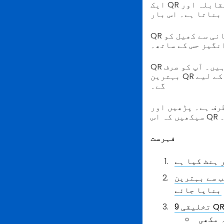
ایک QR کوڈ اسکیونجر ہنٹ ایک ڈیجیٹل موڑ لاتا ہے جو ہم میں سے بہت سے لوگوں کا مقابلہ اور
QR کوڈز ایک عظیم ٹول ہیں جو اسکیونجر ہنٹس کو بہتر بنانے کے لیے۔ وہ آسانی سے کھیل کو
نگیز حس کے ساتھ۔
QR کوڈز کا سب سے بہترین حصہ یہ ہے کہ آپ انہیں بہت آسانی سے بنا سکتے ہیں۔ آپ کو صرف
بہترین QR کوڈ جنریٹر کی ضرورت ہے، اور کچھ دیر میں آپ کے پاس ہنٹ کے لیے QR کوڈز ہوں
گے۔
رف ہے۔ پڑھیں اور
۔
فہرست
ہترین QR کوڈ جنریٹر کا استعمال کرکے ایک اسکیونجر ہنٹ کے لیے QR کوڈ کیسے
بنایا جائے
 مکھی