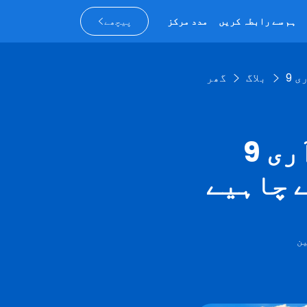
ہم سے رابطہ کریں
مدد مرکز
پیچھے
بلاگ
گھر
9 نوآری QR کوڈ اسکیونجر ہنٹ کے
 چاہیے
ن