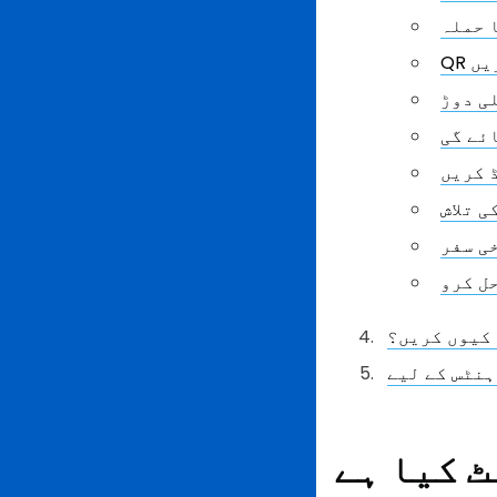
 حملہ
ریں
ی دوڑ
ئے گی
 کریں
ی تلاش
ی سفر
ل کرو
کیوں کریں؟