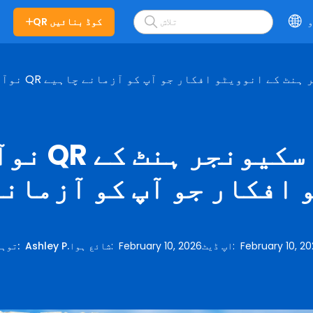
و
QR کوڈ بنائیں
اسکیونجر ہنٹ کے انوویٹو افکار جو آپ کو آزمانے چاہیے
 افکار جو آپ کو آزمانے
February 10, 2
:
اپ ڈیٹ
February 10, 2026
:
شائع ہوا
Ashley P.
:
توہی