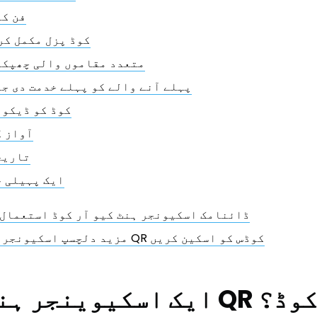
فن کا
QR کوڈ پزل مکمل ک
متعدد مقاموں والی چھپکل
پہلے آنے والے کو پہلے خدمت دی جا
کوڈ کو ڈیکوڈ
آواز ک
تاریخ
ایک پہیلی ح
ڈائنامک اسکیونجر ہنٹ کیو آر کوڈ استعمال 
مزید دلچسپ اسکیونجر ہنٹس کے لیے QR کوڈس کو اسکین کریں
یک اسکیوینجر ہنٹ کیا ہے QR کوڈ؟