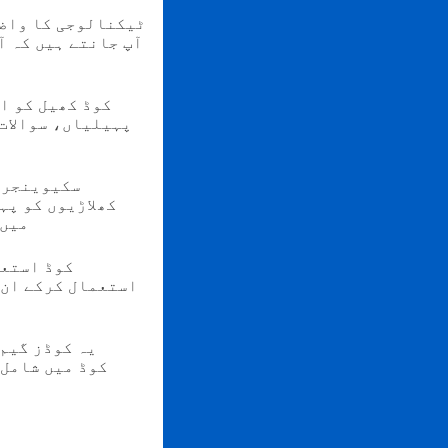
آپ جانتے ہیں کہ آ
پہیلیاں، سوالات،
سکیوینجر ہ
کھلاڑیوں کو پہ
میں 
کھیلوں میں QR ک
استعمال کرکے ان-
یہ کوڈز گیم 