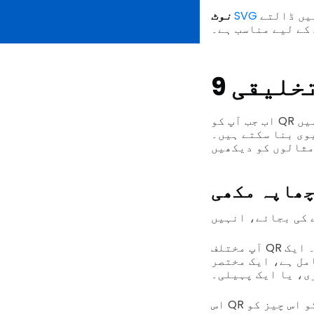
یہ آپ کو ان کی معیار پر کوئی اثر نہیں ڈالتے QR کوڈ کو دوبارہ سائز دینے کی
SVG
نوٹ
کے لیے مناسب ہے۔
اب جب آپ کو QR کوڈ بنانے کا طریقہ معلوم ہے، اب وقت آ گیا ہے کہ آپ دیکھیں کہ انہیں
وی بنا سکتے ہیں۔
چھاپہ مکھی
آپ مختلف QR کوڈ حل استعمال کرسکتے ہیں جو اشیاء کے بارے میں معلومات دیتے ہیں۔ ایک
مل ہے، ایک مختصر
ی، یا ایک پہیلی۔
اس QR کوڈ انتہائی دلچسپ ہے جو کھیل کو مزید مشکل بناتا ہے کیونکہ کھلاڑیوں کو اس چیز کو