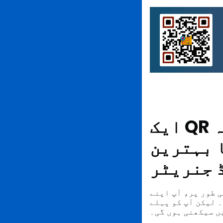
ایک QR کوڈ بنانے کے لیے ایک چھپا خونچہ
ا
بہترین QR
 جنریٹر
ے QR کوڈ سافٹ ویئر میں تقریباً تمام QR کوڈ حل استعمال کر سکتے
 پہلے QR کوڈ بنانے کی
ں سیکھنی ہوں گی۔