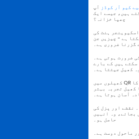
یے کیو آر کوڈز
آپ QR ٹیکنالوجی کا واضح انضمام ہیں، لیکن کیا
تے ہیں، جیسے ایک
چھپا خزانہ؟
ٹ کی QR کوڈ کھیل کو ایک ڈیجیٹل ایج دے سکتا ہے۔ یہ نقشہ راہنماؤں،
کتا ہے - چیزیں جن
ے گزرنا ضروری ہے۔
ی ضرورت ہوتی ہے۔
 سکتے ہیں کے بارے
وہ کھیل جیتتا ہے۔
کا
 کھیل تجربہ بہتر
دہ آسان ہوتا ہے۔
۔ نقشے اور پزل کی
میں شامل کرسکتے ہیں تاکہ تیز رسائی
حاصل ہو۔
ر ماحول دوست ہے۔