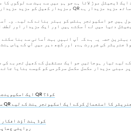
جیٹل دنیا میں لے آ سکتے ہیں اور ایک مزیدار اور لطف ا
ے لیے تیار ہوجائیں جو ایک مستقبل کے کھیل تجربے کی ط
ں کہ اس QR کوڈ پر مبنی مزیدار مکمل مکمل سرگرمی کو کیسے بنایا جائے
ایک اسکیوینجر ہنٹ کیا ہے QR کوڈ؟
سب سے ب
9 تخلیقی QR کوڈ ہنٹ آؤٹ افکار
روایتی چھاپہ