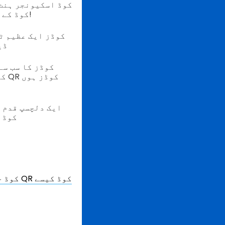
مزیدار کھیل کو مزید مزیدار بناتا ہے۔ اس بار، QR کوڈ کے ساتھ مزید مزیدار ہے!
ڈی
ایک دلچسپ قدم ک
سیکھی