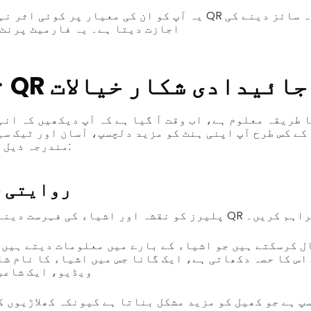
اجازت دیتا ہے۔ یہ فارمیٹ پرنٹ 
کا جائیدادی شکار
خیالات
9 تخلیقی
کے کس طرح آپ اپنی ہنٹ کو مزید دلچسپ، آسان اور ٹیک سی
مندرجہ ذیل مثالوں کو دیکھیں:
روایتی 
 کی فہرست دینے کی بجائے، انہیں QR کوڈ فراہم کریں۔
اس کا حصہ دکھاتی ہے، ایک گانا جس میں اشیاء کا نام شا
ویڈیو، ایک شاعر