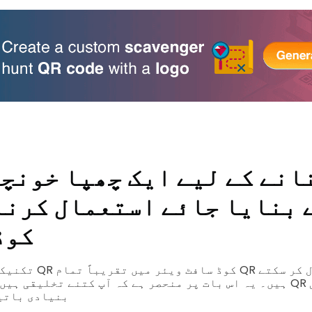
 بنایا جائے
استعمال کرن
کوڈ
تکنیکی طور پر، آپ اپن
ہیں۔ یہ اس بات پر منحصر ہے کہ آپ کتنے تخلیقی ہیں۔ لیکن آپ کو
بنیادی باتی