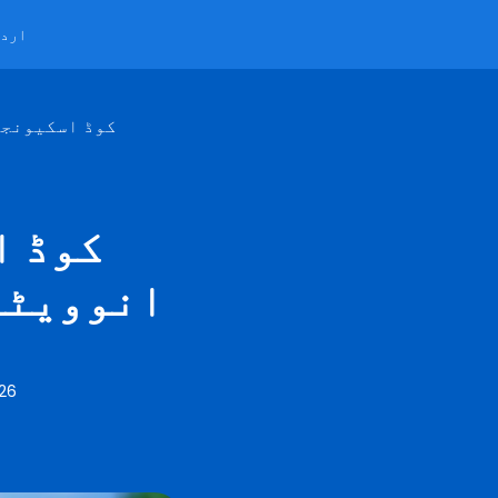
ارد
9 نوآری QR کوڈ 
انوویٹو
026