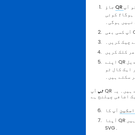
و آپ
جاؤ
 ہوگا؛ کوئی
 نہیں ہوگی۔
ے چیک کریں۔
اپنے QR کوڈ اسکیونجر ہنٹ کو اس کے رنگ، آنکھ کی شکل، اور پیٹرن کی اسٹائل تبدیل
 ایک کال ٹو
ر سکتے ہیں۔
ٹپ
آپ QR کوڈ کے رنگوں کو اس کے ارد گرد ملا کر اسے تلاش کرنا مشکل بنا سکتے ہیں۔ یہ
اسکین
آپنا QR کوڈ ڈاؤن لوڈ کریں۔ آپ اسے دو فارمیٹس میں محفوظ کرسکتے ہیں: PNG اور
SVG۔