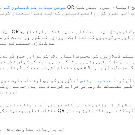
سوشل میڈیا کے کھیلوں کے ل
پ اسی تصور کو روایتی کھیلوں کے لیے بھی استعمال کرسک
ایک اسکیوینجر ہن
 اور سرگرمیوں کے لئے ایک دروازہ کے طور پر خدمت کر س
سے کھلاڑی جیتنے کے لئ
نٹس کھلاڑیوں کو مخصوص اشیاء تلاش کرنے اور جمع کرنے ک
یلیاں حل کرنی ہوتی ہیں تاکہ وہ ہر ایک کو کہاں تلاش کر
کلوز مل سکیں۔ پہلا شخص جو تمام اشیاء جمع کر لیتا ہے 
وڈ استعمال کرنا
مردودہ ہنٹس
کھلاڑیوں کو بس اپنے اسمارٹ فون 
گیم تفصیلات تک رسائی فراہم کرنے دیتا ہے، جس سے ان کا
اور زیا
منظم کرنے والوں کے لیے کام کو بھی آسان بنا دیتے ہیں
مختلف نقلیں چھاپنے کی بجائے، وہ انہیں QR کوڈ 
اب یہ زیادہ معاونت بخش او