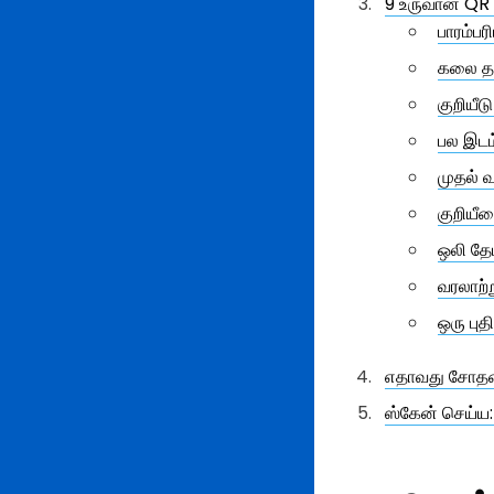
9 உருவான QR க
பாரம்ப
கலை தா
குறியீட
பல இடம
முதல் 
குறியீட
ஒலி தே
வரலாற்
ஒரு புத
எதாவது சோதனை
ஸ்கேன் செய்ய: