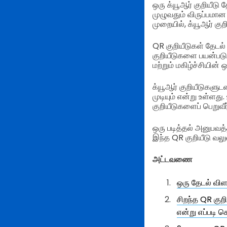
ஒரு க்யூஆர் குறியீடு
முழுவதும் விருப்பமான
முறையில், க்யூஆர் கு
QR குறியீடுகள் தேடல்
குறியீடுகளை பயன்பட
மற்றும் மகிழ்ச்சியின்
க்யூஆர் குறியீடுகளுட
முடியும் என்று உள்ளது
குறியீடுகளைப் பெறுவீர
ஒரு படித்தல் அனுபவத்
இந்த QR குறியீடு வல
அட்டவணை
ஒரு தேடல் விள
சிறந்த QR குறி
என்று எப்படி ச