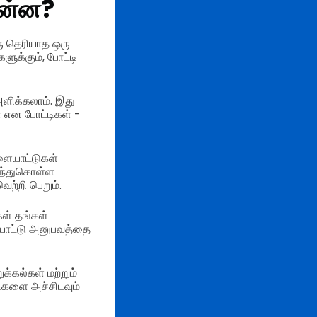
என்ன?
ரு தெரியாத ஒரு
ுக்கும், போட்டி
ளிக்கலாம். இது
் என போட்டிகள் -
ளையாட்டுகள்
ிந்துகொள்ள
்றி பெறும்.
ள் தங்கள்
ையாட்டு அனுபவத்தை
்கல்கள் மற்றும்
ிகளை அச்சிடவும்