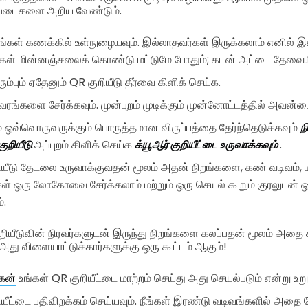
ப்படைகளை அறிய வேண்டும்.
ங்கள் கணக்கில் உள்நுழையவும். இல்லாதவர்கள் இருக்கலாம் எனில் 
ங்கள் மின்னஞ்சலைக் கொண்டு மட்டுமே போதும்; கடன் அட்டை தேவை
ும்பும் ஏதேனும் QR குறியீடு தீர்வை கிளிக் செய்க.
்களை சேர்க்கவும். முன்புறம் முடிக்கும் முன்னோட்டத்தில் அவன்மைய
 ஒவ்வொருவருக்கும் பொருத்தமான விருப்பத்தை தேர்ந்தெடுக்கவும்
ந
குறியீடு
அப்புறம் கிளிக் செய்க
க்யூஆர் குறியீட்டை உருவாக்கவும்
.
ியீடு தேடலை உருவாக்குவதன் மூலம் அதன் நிறங்களை, கண் வடிவம், மற
்கள் ஒரு லோகோவை சேர்க்கலாம் மற்றும் ஒரு செயல் கூறும் குரலுடன் ஒர
்.
ுறியீடுவின் நிரவர்களுடன் இருந்து நிறங்களை கலப்பதன் மூலம் அதை 
து விளையாட்டுக்கார்களுக்கு ஒரு கூட்டம் ஆகும்!
ேன்
உங்கள் QR குறியீட்டை மாற்றம் செய்து அது செயல்படும் என்று உறுத
ியீட்டை பதிவிறக்கம் செய்யவும். நீங்கள் இரண்டு வடிவங்களில் அதை ச