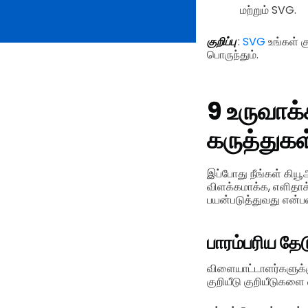
மற்றும் SVG.
குறிப்பு
:
SVG
உங்கள் க
பொருந்தும்.
9 உருவாக்
கருத்துகள
இப்போது நீங்கள் கியூ
விளக்கமாக்க, எளிதாக்
பயன்படுத்துவது என்ப
பாரம்பரிய தே
விளையாட்டாளர்களுக்க
குறியீடு குறியீடுகளை