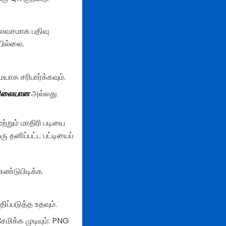
இலவசமாக பதிவு
யில்லை.
ாக சரிபார்க்கவும்.
ிலையான
அல்லது
்றும் மாதிரி படியை
ு தனிப்பட்ட பட்டியைப்
கண்டுபிடிக்க
ிப்படுத்த உதவும்.
ேமிக்க முடியும்: PNG