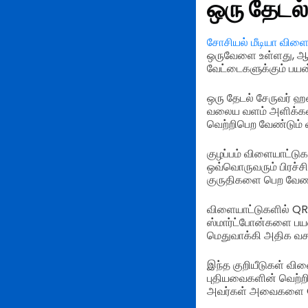
ஒரு தேடல்
சோசியல் மீடியா விளை
ஒருவேளை உள்ளது, ஆனா
வேட்டைகளுக்கும் பயன்
ஒரு தேடல் சேருவர் ஹ
வலைய வளம் அளிக்கலாம
வெற்றிபெற வேண்டும் 
குழப்பம் விளையாட்டு
ஒவ்வொருவரும் பிரச்
குருதிகளை பெற வேண்
விளையாட்டுகளில் QR
ஸ்மார்ட்போன்களை பய
மெதுவாக்கி அதிக வசத
இந்த குறியீடுகள் வி
புதியவைகளின் வெற்றி
அவர்கள் அவைகளை QR 