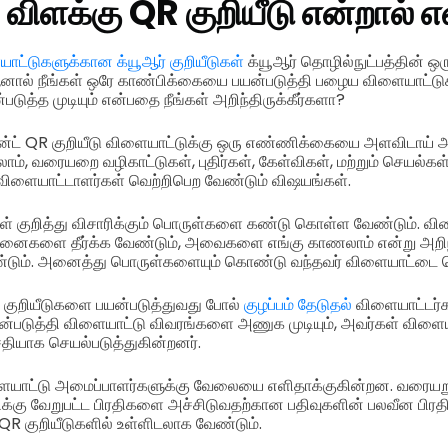
 விளக்கு QR குறியீடு என்றால் 
யாட்டுகளுக்கான க்யூஆர் குறியீடுகள்
க்யூஆர் தொழில்நுட்பத்தின் ஒ
ல் நீங்கள் ஒரே காண்பிக்கையை பயன்படுத்தி பழைய விளையாட்டுகள
படுத்த முடியும் என்பதை நீங்கள் அறிந்திருக்கீர்களா?
ன்ட் QR குறியீடு விளையாட்டுக்கு ஒரு எண்ணிக்கையை அளவிடாய் அ
், வரையறை வழிகாட்டுகள், புதிர்கள், கேள்விகள், மற்றும் செயல்கள
விளையாட்டாளர்கள் வெற்றிபெற வேண்டும் விஷயங்கள்.
கள் குறித்து விசாரிக்கும் பொருள்களை கண்டு கொள்ள வேண்டும். வி
சினைகளை தீர்க்க வேண்டும், அவைகளை எங்கு காணலாம் என்று அற
டும். அனைத்து பொருள்களையும் கொண்டு வந்தவர் விளையாட்டை வெற
 குறியீடுகளை பயன்படுத்துவது போல்
குழப்பம் தேடுதல்
விளையாட்டர்க
ன்படுத்தி விளையாட்டு விவரங்களை அணுக முடியும், அவர்கள் விள
ியாக செயல்படுத்துகின்றனர்.
ளையாட்டு அமைப்பாளர்களுக்கு வேலையை எளிதாக்குகின்றன. வரையறுக
க்கு வேறுபட்ட பிரதிகளை அச்சிடுவதற்கான பதிவுகளின் பலவீன பிரத
குறியீடுகளில் உள்ளிடலாக வேண்டும்.