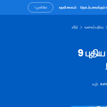
முன்னே
உதவி மையம்
தொடர்பு வைக்கும் 
வீடு
வலைப்பதிவு
9 புதி
வழி
:
Ashl