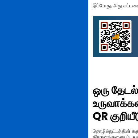
இப்போது, அது கட்டணம் 
ஒரு தேடல்
உருவாக்கல
QR குறியீ
தொழில்நுட்பத்தின் கர
தீர்மானங்களையும் பயன