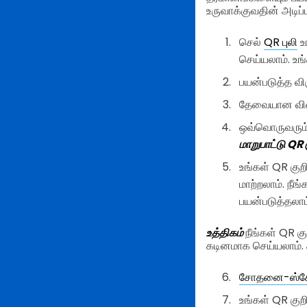
உருவாக்குவதின் அடி
செல்
QR புலி
உ
செய்யலாம். உ
பயன்படுத்த விர
தேவையான விவரங
ஒவ்வொருவரும்
மாறுபாட்டு QR 
உங்கள் QR குற
மாற்றலாம். நீங
பயன்படுத்தலாம
உத்திகம்
நீங்கள் QR க
கடினமாக செய்யலாம். அ
சோதனை-ஸ்க
உங்கள் QR குற