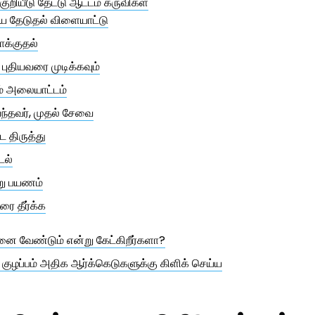
ுறியீடு தேட்டு ஆட்டம் கருவிகள்
ரிய தேடுதல் விளையாட்டு
க்குதல்
ு புதியவரை முடிக்கவும்
் அலையாட்டம்
வந்தவர், முதல் சேவை
ை திருத்து
டல்
று பயணம்
ிரை தீர்க்க
 வேண்டும் என்று கேட்கிறீர்களா?
 குழப்பம் அதிக ஆர்க்கெடுகளுக்கு கிளிக் செய்ய