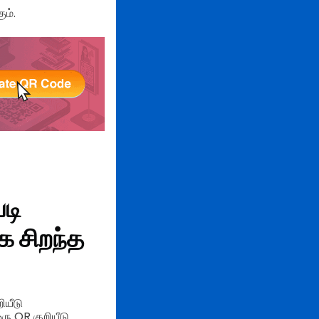
ும்.
படி
ுக
சிறந்த
ியீடு
ரு QR குறியீடு