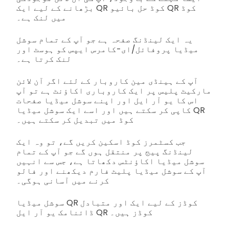
بڑھانے کے لیے ایک QR کوڈ حل بائیو QR کوڈ
میں لنک ہے۔
یہ ایک لینڈنگ صفحہ ہے جو آپ کے تمام سوشل
میڈیا پروفائل/ای-کامرس ایپس کو ہوسٹ اور
لنک کرتا ہے۔
آپ کے ہینڈی مین کاروبار کے لئے اگر آن لائن
مارکیٹ پلیس پر ایک کاروباری اکاؤنٹ ہے تو آپ
اس کا یو آر ایل اور اپنے سوشل میڈیا صفحات
کاپی کر سکتے ہیں اور اسے ایک سوشل میڈیا QR
کوڈ میں تبدیل کر سکتے ہیں۔
جب کسٹمرز کوڈ اسکین کریں گے، تو وہ ایک
لینڈنگ پیج پر منتقل ہوں گے جو آپ کے تمام
سوشل میڈیا اکاؤنٹس دکھاتا ہے، جس سے انہیں
آپ کے سوشل میڈیا پلیٹ فارم دیکھنے اور فالو
کرنے میں آسانی ہوگی۔
سوشل میڈیا QR کوڈز کے لیے ایک اور متبادل
ڈائنامک یو آر ایل QR کوڈز ہیں۔