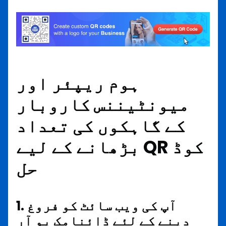
ہوم ریپئر اور
میونٹیننس کاروبار
کے گاہکوں کی تعداد
بڑھانے کے لیے QR کوڈ
حل
1. آپ کی ویب سائٹ کو فروغ
دینے کے لئے ڈائنامک یو آر