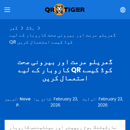
بلاگ
گھر
گھریلو مرمت اور بیرونی صحت کاروبار کے لیے
QR کوڈ کیسے استعمال کریں
گھریلو مرمت اور بیرونی صحت
کاروبار کے لیے QR کوڈ کیسے
استعمال کریں
February 23,
:
اپ ڈیٹ
February 23,
:
شائع ہوا
Nove
:
توہین
P.
2026
2026
مارکیٹنگ ہوم ریپیئر اور مینٹیننس کاروبار