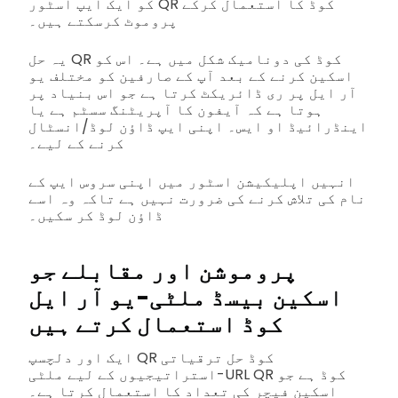
کو ایک ایپ اسٹور QR کوڈ کا استعمال کرکے
پروموٹ کرسکتے ہیں۔
یہ حل QR کوڈ کی دونامیک شکل میں ہے۔ اس کو
اسکین کرنے کے بعد آپ کے صارفین کو مختلف یو
آر ایل پر ری ڈائریکٹ کرتا ہے جو اس بنیاد پر
ہوتا ہے کہ آیفون کا آپریٹنگ سسٹم ہے یا
اینڈرائیڈ او ایس۔ اپنی ایپ ڈاؤن لوڈ/انسٹال
کرنے کے لیے۔
انہیں اپلیکیشن اسٹور میں اپنی سروس ایپ کے
نام کی تلاش کرنے کی ضرورت نہیں ہے تاکہ وہ اسے
ڈاؤن لوڈ کر سکیں۔
پروموشن اور مقابلے جو
اسکین بیسڈ ملٹی-یو آر ایل
کوڈ استعمال کرتے ہیں
ایک اور دلچسپ QR کوڈ حل ترقیاتی
استراتیجیوں کے لیے ملٹی-URL QR کوڈ ہے جو
اسکین فیچر کی تعداد کا استعمال کرتا ہے۔