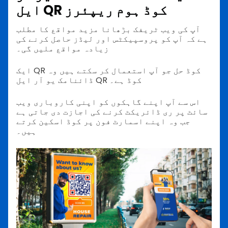
ایل QR کوڈ ہوم ریپئرز
آپ کی ویب ٹریفک بڑھانا مزید مواقع کا مطلب
ہے کہ آپ کو پروسپیکٹس اور لیڈز حاصل کرنے کی
زیادہ مواقع ملیں گی۔
ایک QR کوڈ حل جو آپ استعمال کر سکتے ہیں وہ
ڈائنامک یو آر ایل QR کوڈ ہے۔
اس سے آپ اپنے گاہکوں کو اپنی کاروباری ویب
سائٹ پر ری ڈائریکٹ کرنے کی اجازت دی جاتی ہے
جب وہ اپنے اسمارٹ فون پر کوڈ اسکین کرتے
ہیں۔