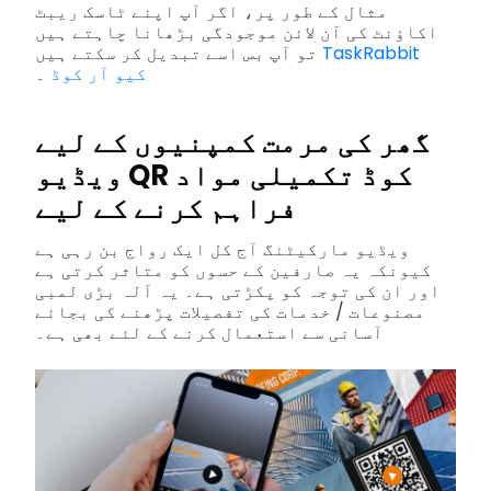
مثال کے طور پر، اگر آپ اپنے ٹاسک ریبٹ
اکاؤنٹ کی آن لائن موجودگی بڑھانا چاہتے ہیں
TaskRabbit
تو آپ بس اسے تبدیل کر سکتے ہیں
کیو آر کوڈ
۔
گھر کی مرمت کمپنیوں کے لیے
ویڈیو QR کوڈ تکمیلی مواد
فراہم کرنے کے لیے
ویڈیو مارکیٹنگ آج کل ایک رواج بن رہی ہے
کیونکہ یہ صارفین کے حسوں کو متاثر کرتی ہے
اور ان کی توجہ کو پکڑتی ہے۔ یہ آلہ بڑی لمبی
مصنوعات / خدمات کی تفصیلات پڑھنے کی بجائے
آسانی سے استعمال کرنے کے لئے بھی ہے۔