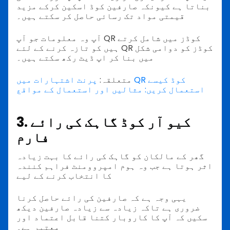
بناتا ہے کیونکہ صارفین کوڈ اسکین کرکے مزید
قیمتی مواد تک رسائی حاصل کر سکتے ہیں۔
آپ وہ معلومات جو آپ QR کوڈز میں شامل کرتے
ہیں کو تازہ کرنے کے لئے QR کوڈز کو دوامی شکل
میں بنا کر اپ ڈیٹ رکھ سکتے ہیں۔
متعلقہ:
پرنٹ اشتہارات میں QR کوڈ کیسے
استعمال کریں: مثالیں اور استعمال کے مواقع
3. کیو آر کوڈ گاہک کی رائے
فارم
گھر کے مالکان کو گاہک کی رائے کا بہت زیادہ
اثر ہوتا ہے جب وہ ہوم امپروومنٹ فراہم کنندہ
کا انتخاب کرنے کے لیے
یہی وجہ ہے کہ صارفین کی رائے حاصل کرنا
ضروری ہے تاکہ زیادہ سے زیادہ صارفین دیکھ
سکیں کہ آپ کا کاروبار کتنا قابل اعتماد اور
معتبر ہے۔