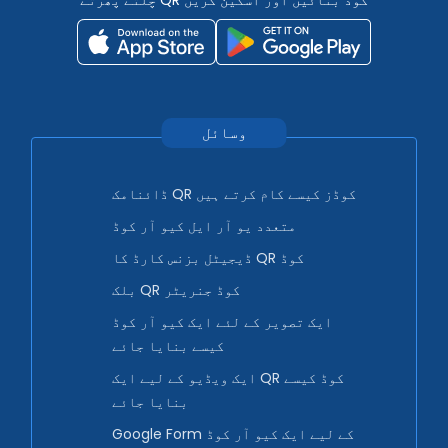
وسائل
ڈائنامک QR کوڈز کیسے کام کرتے ہیں
متعدد یو آر ایل کیو آر کوڈ
ڈیجیٹل بزنس کارڈ کا QR کوڈ
بلک QR کوڈ جنریٹر
ایک تصویر کے لئے ایک کیو آر کوڈ
کیسے بنایا جائے
ایک ویڈیو کے لیے ایک QR کوڈ کیسے
بنایا جائے
Google Form کے لیے ایک کیو آر کوڈ