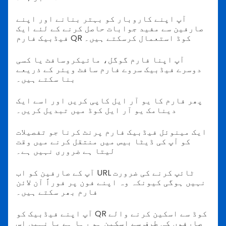
آپ اپنے کاروبار کو بہتر بنانے اور اپنے
صارفین سے مفید جوابات حاصل کرنے کے لئے ایک
فیڈبیک فارم QR کوڈ استعمال کرسکتے ہیں۔
آپ اپنا فارم گوگل، مائیکروسافٹ یا کسی
دوسرے فیڈبیک سروے فارم سافٹ ویئر کے ذریعے
بنا سکتے ہیں۔
پھر فارم کا یو آر ایل کاپی کریں اور اسے ایک
دینامک یو آر ایل کوڈ میں تبدیل کریں۔
ایک مینوئل فیڈبیک فارم پرنٹ کرنا جو تفصیلات
کو آپ کی ڈیٹا بیس میں منتقل کرنے میں وقت
لیتا ہے ضروری نہیں ہے۔
آپ کے صارفین کو اب URL ٹائپ کرنے کی ضرورت
نہیں ہوگی کیونکہ وہ اپنے فون پر فوراً آن لائن
فارم بھر سکتے ہیں۔
آپ اپنے فیڈبیک کو QR کوڈ سے اسکین کرنے والے
صارفوں کی طرف سے اسکین ہو رہا ہے یا نہیں اس