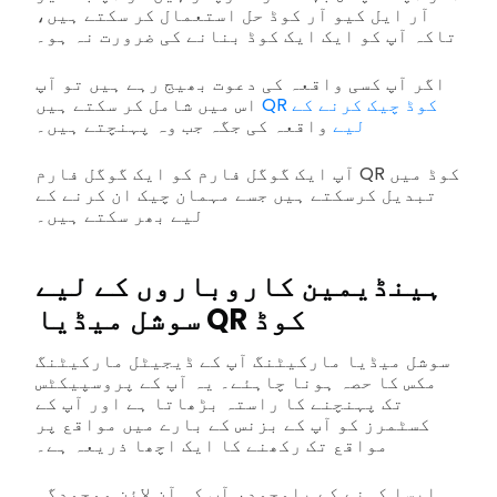
آر ایل کیو آر کوڈ حل استعمال کر سکتے ہیں،
تاکہ آپ کو ایک ایک کوڈ بنانے کی ضرورت نہ ہو۔
اگر آپ کسی واقعہ کی دعوت بھیج رہے ہیں تو آپ
QR کوڈ چیک کرنے کے
اس میں شامل کر سکتے ہیں
لیے
واقعہ کی جگہ جب وہ پہنچتے ہیں۔
آپ ایک گوگل فارم کو ایک گوگل فارم QR کوڈ میں
تبدیل کرسکتے ہیں جسے مہمان چیک ان کرنے کے
لیے بھر سکتے ہیں۔
ہینڈیمین کاروباروں کے لیے
سوشل میڈیا QR کوڈ
سوشل میڈیا مارکیٹنگ آپ کے ڈیجیٹل مارکیٹنگ
مکس کا حصہ ہونا چاہئے۔ یہ آپ کے پروسپیکٹس
تک پہنچنے کا راستہ بڑھاتا ہے اور آپ کے
کسٹمرز کو آپ کے بزنس کے بارے میں مواقع پر
مواقع تک رکھنے کا ایک اچھا ذریعہ ہے۔
ایسا کہنے کے باوجود، آپ کی آن لائن موجودگی