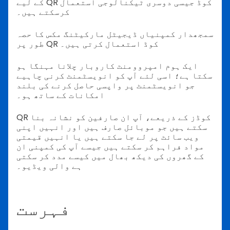
کے لیے QR کوڈ جیسی دوسری ٹیکنالوجی استعمال
کرسکتے ہیں۔
سمجھدار کمپنیاں ڈیجیٹل مارکیٹنگ مکس کا حصہ
طور پر QR کوڈ استعمال کرتی ہیں۔
ایک ہوم امپروومنٹ کاروبار چلانا مہنگا ہو
سکتا ہے؛ اسی لئے آپ کو انویسٹمنٹ کرنی چاہیے
جو انویسٹمنٹ پر واپسی حاصل کرنے کی بلند
امکانات کے ساتھ ہو۔
QR کوڈز کے ذریعے، آپ ان صارفین کو نشانہ بنا
سکتے ہیں جو موبائل صارف ہیں اور انہیں اپنی
ویب سائٹ پر لے جا سکتے ہیں یا انہیں قیمتی
مواد فراہم کر سکتے ہیں جیسے آپ کی کمپنی ان
کے گھروں کی دیکھ بھال میں کیسے مدد کر سکتی
ہے والی ویڈیو۔
فہرست