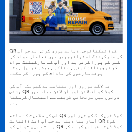
QR کوڈ ٹیکنالوجی ذہانت پوری کرتی ہے جو آپ
کی مارکیٹنگ استراتیجیوں میں تعاملی مواد کی
کمی کو پورا کرتی ہے اور آپ کے مارکیٹنگ مواد
کو ڈیجیٹائز کرتی ہے تاکہ ہمیشہ تبدیل ہوتے
ہوئے صارفوں کی عادات کو پورا کر سکے۔
یہ لاگت موزون اور متناسب ہے کیونکہ آپ کی
بزنس QR کوڈ کو آف لائن اور آن لائن مواد میں
دونوں میں مرنجانی طریقے سے استعمال کرسکتا
ہے۔
اس کی صلاحیت کے ساتھ QR کوڈ ٹریکنگ کو تیز اور
آسان بنا دیتا ہے جب آپ ایک ڈائنامک QR کوڈ
بناتے ہیں تو آپ کو QR کوڈ ڈیٹا فراہم کرنے کی