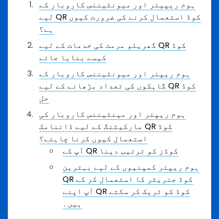
ہوم ریپیئر اور میونٹیننس کاروبار کے
لیے QR کوڈ استعمال کرنے کی ضرورت کیوں
ہے؟
گھریلو مرمت کی خدمات کے لیے QR کوڈ
کیسے بنایا جائے
ہوم ریپئر اور میونٹیننس کاروبار کے
گاہکوں کی تعداد بڑھانے کے لیے QR کوڈ
حل
ہوم ریپئر اور مینٹیننس کاروبار کی
مارکیٹنگ کے لیے ڈائنامک QR کوڈ
استعمال کیوں کرنا چاہئے؟
آپ کے QR کوڈز کو ترتیب دینا
ہوم ریپئر کمپنیوں کے لیے بہترین
QR کوڈ جنریٹر کا استعمال کر کے
آپ اپنے QR کوڈ کو ٹریک کر سکتے
ہیں۔