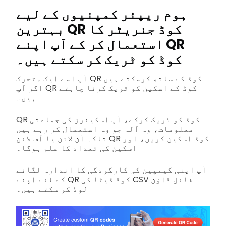
ہوم ریپئر کمپنیوں کے لیے
بہترین QR کوڈ جنریٹر کا
استعمال کر کے آپ اپنے QR
کوڈ کو ٹریک کر سکتے ہیں۔
آپ اسے ایک متحرک QR کوڈ کے ساتھ کرسکتے ہیں
اگر آپ QR کوڈ کے اسکین کو ٹریک کرنا چاہتے
ہیں۔
QR کوڈ کو ٹریک کرکے، آپ اسکینرز کی جماعتی
معلومات، وہ آلہ جو وہ استعمال کر رہے ہیں
تاکہ آن لائن یا آف لائن QR کوڈ اسکین کریں، اور
اسکین کی تعداد کا علم ہوگا۔
آپ اپنی کیمپین کی کارگردگی کا اندازہ لگانے
کے لئے اپنے QR کوڈ ڈیٹا کی CSV فائل ڈاؤن
لوڈ کر سکتے ہیں۔