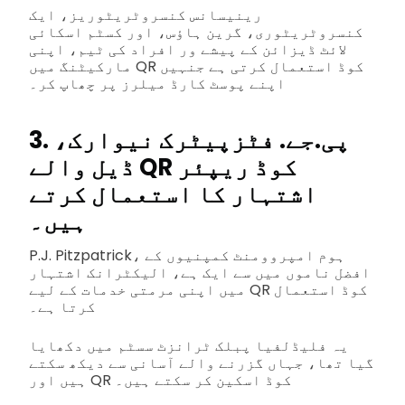
رینیسانس کنسروٹریٹوریز، ایک
کنسروٹریٹوری، گرین ہاؤس، اور کسٹم اسکائی
لائٹ ڈیزائن کے پیشے ور افراد کی ٹیم، اپنی
مارکیٹنگ میں QR کوڈ استعمال کرتی ہے جنہیں
اپنے پوسٹ کارڈ میلرز پر چھاپ کر۔
3. پی.جے. فٹزپیٹرک نیوارک،
ڈیل والے QR کوڈ ریپئر
اشتہار کا استعمال کرتے
ہیں۔
P.J. Pitzpatrick، ہوم امپروومنٹ کمپنیوں کے
افضل ناموں میں سے ایک ہے، الیکٹرانک اشتہار
میں اپنی مرمتی خدمات کے لیے QR کوڈ استعمال
کرتا ہے۔
یہ فلیڈلفیا پبلک ٹرانزٹ سسٹم میں دکھایا
گیا تھا، جہاں گزرنے والے آسانی سے دیکھ سکتے
ہیں اور QR کوڈ اسکین کر سکتے ہیں۔