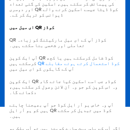
کی پیمائش کر سکتے ہیں، اسکین کی گئی تعداد
اور دوسری QR کوڈ ڈیٹا جیسے اسکین کرنے والے
ڈیوائس کو ٹریک کر کے۔
ای میل میں QR کوڈز
QR کوڈز آپ کے ای میل مارکیٹنگ کو زیادہ
تعاملی اور شخصی بنا سکتے ہیں۔
آپ ایک کوپن QR کوڈ شامل کرسکتے ہیں یا کچھ
QR کوڈ استعمال کرتے ہوئے مقابلے
کرسکتے ہیں
آپ کے گاہکوں کو ای میل میں
ایک کوپن QR کوڈ، جب اسے اسکین کیا جائے گا،
وہ اس کوپن کو جو وہ آن لائن وصول کر سکتے ہیں،
دکھائے گا۔
آپ وہ خاص یو آر ایل کوڈ جو آپ بھیجنا چاہتے
ہیں کو یو آر ایل QR کوڈ میں تبدیل کر سکتے
ہیں۔
اگر آپ کے پاس بہت سارے کوپنز ہیں تو آپ بلک یو