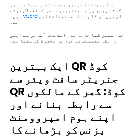
ان کی پوسٹنگ دوسری ویب سائٹ ویروگ پر بھی
کرتے ہیں، پی جے پٹزپیٹرک بھی استعمال کرتے
اس میں ان کا رابطہ معلومات شامل
vCard
ہیں۔
ہے۔
جب اسکین کیا جاتا ہے، ایک شخص آسانی سے اپنی
رابطہ تفصیلات کو فون پر محفوظ کر سکتا ہے۔
ایک بہترین QR کوڈ
جنریٹر سافٹ ویئر سے
QR کوڈ: گھر کے مالکوں
سے رابطہ بنانے اور
اپنے ہوم امپروومنٹ
بزنس کو بڑھانے کا