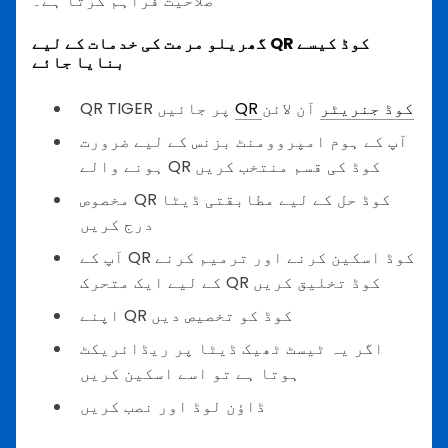
صلاحیت فراہم کرتا ہے۔
گھریلو مرمت کی خدمات کے لیے QR کوڈ کیسے
بنایا جائے
QR کوڈ جنریٹر
آن لائن
QR TIGER پر جائیں
آپ کے ہوم امپروومنٹ بزنس کے لیے ضرورت
ہونے والے QR کوڈ کی قسم منتخب کریں
مخصوص QR کوڈ حل کے لیے مطابقتی ڈیٹا
درج کریں
آپ کے QR کوڈ اسکین کرنے اور ترمیم کرنے
کے لیے ایک متحرک QR کوڈ تخلیق کریں
اپنے QR کوڈ کو تخصیص دیں
اگر یہ ٹیسٹ ٹھیک ڈیٹا پر ریڈائریکٹ
ہوتا ہے تو اسے اسکین کریں
ڈاؤن لوڈ اور نصب کریں