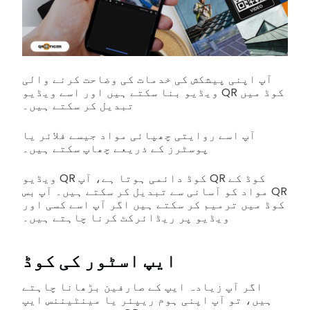
آپ اپنی پیشکش کی خدمات کی وضاحت کرنے والی
ویڈیو بنا سکتے ہیں اور اسے ویڈیو QR کوڈ میں
تبدیل کر سکتے ہیں۔
آپ اسے روایتی چھپائی مواد جیسے فلائر یا
پوسٹرز کے ذریعے چھاپ سکتے ہیں۔
ویڈیو QR کوڈ دائمی ہوتا ہے، آپ QR کوڈ کے
مواد کو آسانی سے تبدیل کر سکتے ہیں۔ آپ بس QR
کوڈ میں ترمیم کر سکتے ہیں اگر آپ اسے کسی اور
ویڈیو پر ریڈائرکٹ کرنا چاہتے ہیں۔
ایپ اسٹور کی کوڈ
اگر آپ زیادہ ایپ کے صارفین بڑھانا چاہتے
ہیں، تو آپ اپنی ہوم ریپئر یا مینٹیننس ایپ