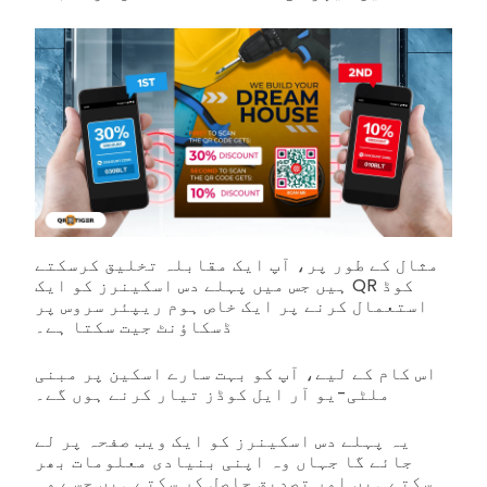
مثال کے طور پر، آپ ایک مقابلہ تخلیق کرسکتے
ہیں جس میں پہلے دس اسکینرز کو ایک QR کوڈ
استعمال کرنے پر ایک خاص ہوم ریپئر سروس پر
ڈسکاؤنٹ جیت سکتا ہے۔
اس کام کے لیے، آپ کو بہت سارے اسکین پر مبنی
ملٹی-یو آر ایل کوڈز تیار کرنے ہوں گے۔
یہ پہلے دس اسکینرز کو ایک ویب صفحہ پر لے
جائے گا جہاں وہ اپنی بنیادی معلومات بھر
سکتے ہیں اور تصدیق حاصل کر سکتے ہیں جسے وہ