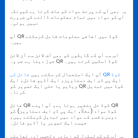
یہ بھی آپ کے پرنٹ مواد کو صاف کرتا ہے کیونکہ
آپ کو مواد میں تمام معلومات ڈالنے کی ضرورت
نہیں ہوتی۔
آپ QR کوڈ میں اضافی معلومات شامل کرسکتے
ہیں۔
اس سے آپ کے گاہکوں کو بھی آف لائن سے آن لائن
جوڑ دیتا ہے جب وہ QR کوڈ اسکین کرتے ہیں۔
فائل کی QR کوڈ
آپ ایک استعمال کر سکتے ہیں
ایک پی ڈی ایف دستاویز، ایک آڈیو فائل، ایک
ویڈیو یا حتی ایک تصویر کو QR کوڈ میں تبدیل
کرنا۔
فائل QR کوڈ حل متغیر ہوتا ہے، آپ اپنے QR
کوڈ مواد (مثلاً، ایک پی ڈی ایف دستاویز) کو
دوسرے قسم کے مواد میں تبدیل کرسکتے ہیں،
جیسے ایک تصویر یا آڈیو فائل۔
یہ آپ کے کولیٹرل کو زیادہ دلچسپ اور تعاملی