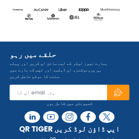
حلقے میں رہو
ہمارے نیوز لیٹر کے لیے سائن اپ کریں اور پہلے
ہی پروموشنز، اپ ڈیٹس، اور ٹپس کے بارے میں
سننے کا موقع حاصل کریں
کمیونٹی میں شامل ہوں
QR TIGER ایپ ڈاؤن لوڈ کریں
چلتے پھرتے QR کوڈ بنائیں اور اسکین کریں