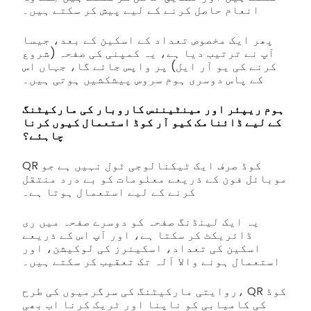
انعام حاصل کرنے کے لیے پیش کر سکتے ہیں۔
پھر ایک مخصوص تعداد کے اسکین کے بعد، جیسا
آپ نے ترتیب دیا ہے، یہ کمپنی کی صفحہ (شروع
کرنے کی یو آر ایل) پر واپس جائے گا، جہاں اس
کے پاس دوسری ہوم سروس پیشکشیں ہوتی ہیں۔
ہوم ریپئر اور مینٹیننس کاروبار کی مارکیٹنگ
کے لیے ڈائنامک کیو آر کوڈ استعمال کیوں کرنا
چاہئے؟
QR کوڈ صرف ایک ٹیکنالوجی ٹول نہیں ہے جو
موبائل فون کے ذریعے معلومات کو بے درد منتقل
کرنے کے لیے استعمال ہوتا ہے۔
یہ ایک لینڈنگ صفحہ کو دوسرے صفحہ میں ری
ڈائریکٹ کر سکتا ہے، اور آپ اس کے ذریعے
اسکین کی تعداد، اسکینرز کی لوکیشن، اور
استعمال ہونے والا آلہ تک تعقیب کر سکتے ہیں۔
روایتی مارکیٹنگ کی سرگرمیوں کی طرح، QR کوڈ
کی کامیابی کو ناپنا اور ٹریک کرنا اب بھی