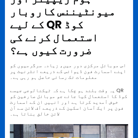
میونٹیننس کاروبار
کے لیے QR کوڈ
استعمال کرنے کی
ضرورت کیوں ہے؟
اس موبائل مرکزی دور میں، زیادہ سرگرمیوں کو
اپنے اسمارٹ فون ڈیوائس کے ذریعے انٹرنیٹ پر
معلومات تک رسائی حاصل ہو رہی ہے۔
یہ وقت بلند ہو چکا ہے کہ ٹیکنالوجی جیسے QR
کوڈ کا استعمال کیا جائے جو موبائل صارفین کو
خوش آمدید کرتا ہے اور انہیں ان کے اسمارٹ
فون پر ایک آسان اسکین کے ذریعے آف لائن سے آن
لائن خالق بناتا ہے۔