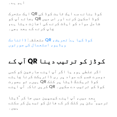
اہم ہے۔
ایک متحرک QR کوڈ بنانے سے ایک ثابت کوڈ کی
بجائے آپ کو QR کوڈ اسکین کرنے اور اس میں
شامل مواد کو ایڈٹ کرنے کی اجازت دیتا ہے،
چاپ کرنے کے بعد بھی۔
متعلقہ:
ڈائنامک QR کوڈ کیا ہے: تعریف،
ویڈیو، استعمال کی صورتوں
آپ کے QR کوڈز کو ترتیب دینا
اگر غلطی ہو، یا اگر آپ اپنے صارفین کو کسی
دوسرے قسم کے مواد پر ری ڈائریکٹ کرنا چاہتے
ہیں، تو بصورت QR کوڈ ٹریکنگ ڈیٹا پر کلک
کریں تاکہ آپ اپنے QR کوڈ کو ترتیب دے سکیں۔
بعد میں، آپ اپنے کیمپین میں جا کر 'ڈیٹا
ترمیم' بٹن پر کلک کر کے فائل کو تبدیل کر سکتے
ہیں۔