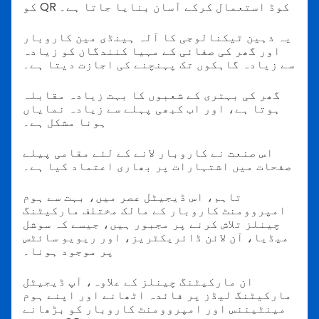
کو QR کوڈ استعمال کرکے آسان بنایا جاتا ہے۔
یہ ذہین ٹیکنالوجی کا آلہ ہینڈی مین کاروبار
اور گھر کی صفائی کے مہیا کنندگان کو زیادہ
سے زیادہ گاہکوں تک پہنچنے کی اجازت دیتا ہے۔
گھر کی بہتری کے شعبوں کا بہت زیادہ مقابلہ
ہوتا ہے، اور اب کبھی پہلے سے زیادہ نمایاں
ہونا مشکل ہے۔
اس صنعت نے کاروبار لانے کے لئے مقامی پیلے
صفحات میں اشتہارات پر بھاری اعتماد کیا ہے۔
تاہم، اس ڈیجیٹل عصر میں، بہت سے ہوم
امپروومنٹ کاروبار کے مالک مختلف مارکیٹنگ
چینلز تلاش کرنے پر مجبور ہیں، جیسے کہ سوشل
میڈیا، آن لائن ڈائریکٹریز، اور ریویو سائٹس
پر موجود ہونا۔
ان مارکیٹنگ چینلز کے علاوہ، آپ ڈیجیٹل
مارکیٹنگ لیڈز پر فائدہ اٹھانے اور اپنے ہوم
مینٹیننس اور امپروومنٹ کاروبار کو بڑھانے