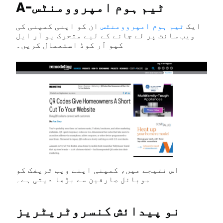
A-ٹیم ہوم امپروومنٹس
ایک
ٹیم ہوم امپروومنٹس
ان کو اپنی کمپنی کی
ویب سائٹ پر لے جانے کے لیے متحرک یو آر ایل
کیو آر کوڈ استعمال کریں۔
اس نتیجے میں، کمپنی اپنے ویب ٹریفک کو
موبائل صارفین سے بڑھا دیتی ہے۔
نو پیدائش کنسروٹریٹریز