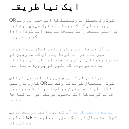
ایک نیا طریقہ
QR کوڈز ڈیجیٹل مارکیٹنگ کا اہم حصہ بن رہے
ہیں جو آپ کے کاروبار کو ٹیک سیوی ہوم اور
پراپٹی منیجرز تک پہنچانے میں اہم کردار ادا
کر رہے ہیں۔
یہ آپ کے کاروبار کو زیادہ لیڈز پیدا کرنے
میں مدد فراہم کرتا ہے، آپ کے صارفین کو
مشغول رکھتا ہے، اور دلچسپ اور قیمتی مواد کے
ساتھ موجودہ گاہکوں کو پرورش دیتا ہے۔
اس لئے، آپ کے ہوم ریپیئر اور مینٹیننس
کاروبار میں QR کوڈ استعمال کرنے کا وقت ہے
تاکہ آپ کے صارفین کو آپ کے برانڈ سے رابطہ
قائم کرنے کا ایک مخصوص طریقہ فراہم کیا جا
سکے۔
ہم سے رابطہ کریں
آپ کے ہوم امپروومنٹ بزنس
کے لیے QR کوڈ استعمال کرنے کے مزید معلومات
کے لیے اب