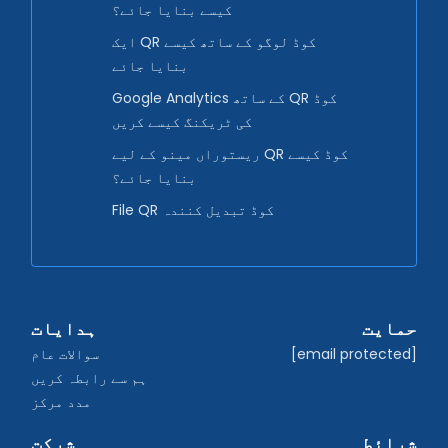
کیسے بنایا جائے؟
ایک QR کوڈ لوگو کے ساتھ کیسے
بنایا جائے
Google Analytics کے ساتھ QR کوڈ
کی ٹریکنگ کیسے کریں
ریستوراں مینو کے لیے QR کوڈ کیسے
بنایا جائے؟
File QR کوڈ تبدیل کنندہ
حمایت
ہدایات
[email protected]
سوالات عام
ہم سے رابطہ کریں
مدد مرکز
شرائط
شرکت