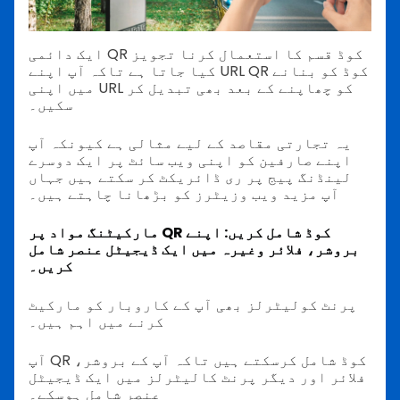
ایک دائمی QR کوڈ قسم کا استعمال کرنا تجویز
کیا جاتا ہے تاکہ آپ اپنے URL QR کوڈ کو بنانے
میں اپنی URL کو چھاپنے کے بعد بھی تبدیل کر
سکیں۔
یہ تجارتی مقاصد کے لیے مثالی ہے کیونکہ آپ
اپنے صارفین کو اپنی ویب سائٹ پر ایک دوسرے
لینڈنگ پیج پر ری ڈائریکٹ کر سکتے ہیں جہاں
آپ مزید ویب وزیٹرز کو بڑھانا چاہتے ہیں۔
مارکیٹنگ مواد پر QR کوڈ شامل کریں: اپنے
بروشر، فلائر وغیرہ میں ایک ڈیجیٹل عنصر شامل
کریں۔
پرنٹ کولیٹرلز بھی آپ کے کاروبار کو مارکیٹ
کرنے میں اہم ہیں۔
آپ QR کوڈ شامل کرسکتے ہیں تاکہ آپ کے بروشر،
فلائر اور دیگر پرنٹ کالیٹرلز میں ایک ڈیجیٹل
عنصر شامل ہوسکے۔