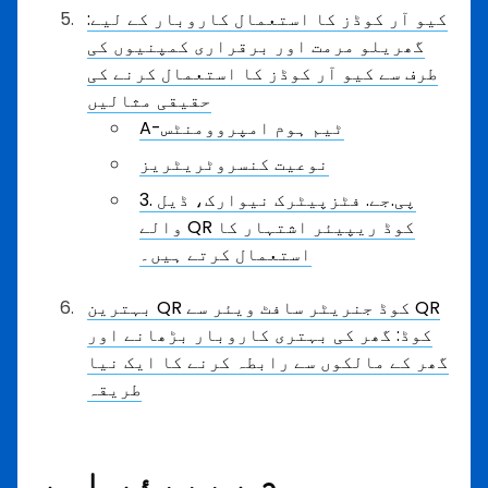
کیو آر کوڈز کا استعمال کاروبار کے لیے:
گھریلو مرمت اور برقراری کمپنیوں کی
طرف سے کیو آر کوڈز کا استعمال کرنے کی
حقیقی مثالیں
A-ٹیم ہوم امپروومنٹس
نوعیت کنسروٹریٹریز
3. پی.جے. فٹزپیٹرک نیوارک، ڈیل
والے QR کوڈ ریپیئر اشتہار کا
استعمال کرتے ہیں۔
بہترین QR کوڈ جنریٹر سافٹ ویئر سے QR
کوڈ: گھر کی بہتری کاروبار بڑھانے اور
گھر کے مالکوں سے رابطہ کرنے کا ایک نیا
طریقہ
ہوم ریپیئر اور