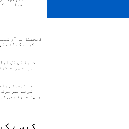
اخبارات کا 
ڈیجیٹل پی آر کیمپ
کرنے کے لئے کہ
مواد پوسٹ کرن
یہ ڈیجیٹل پلی
کرتے ہیں صرف 
پلیٹ فارم بھی فرا
کیسے کی