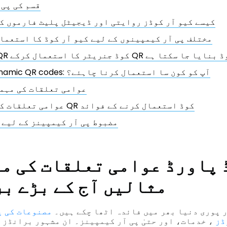
2 قسم کی پی
کیسے کیو آر کوڈز روایتی اور ڈیجیٹل پلیٹ فارموں ک
مختلف پی آر کیمپینوں کے لیے کیو آر کوڈ کا استعما
 مفت QR کوڈ جنریٹر کا استعمال کرکے QR کوڈ بنایا جا سکتا ہے
Static vs. Dynamic QR codes: آپ کو کون سا استعمال کرنا چاہئے؟
عوامی تعلقات کی مہم
عوامی تعلقات کی مہمات میں QR کوڈ استعمال کرنے کے فوائد
مضبوط پی آر کیمپینز کے لیے 
وڈ پاورڈ
عوامی تعلقات کی مہ
مثالیں
آج کے بڑے ب
 پوری دنیا بھر میں فائدہ اٹھا چکے ہیں۔
مصنوعات کی پ
ڈز