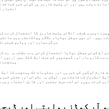
ساتھ دیتے ہیں اور ان پلیٹ فارمز پر کوئی خبر شناخت ک
اعتبار ک
ین، دوسری طرف، انلائن پلیٹ فارمز کا استعمال کرنے کو
تے ہیں۔ ان میں سوشل میڈیا، بلاگ، پوڈکاسٹ، ویب سائٹس،
سرگرمیاں، اور ویڈیو شیئرنگ
ے سے کاروبار اور کمپنیوں کو صرف ایک کلک میں اربوں ا
پہنچنے ک
ٹ فارم لوگوں کو خبروں اور معلومات تک پہنچنے کا ایک 
ایک اسکرول کے فاصلے پر۔ لیکن یہ بکواس اور جعلی خبروں
ہم کرتے ہیں، اس لئے صرف معتبر اور قابل اعتماد ویب س
و آر کوڈز روایتی اور ڈیجی