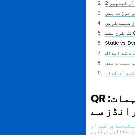
 آر کیمپین
و جوڑتے ہیں
ل کیسے کریں
ات کے اہداف
کیو آر کوڈز
مات:
رانڈز سے
یکیجنگ پر کیو آر