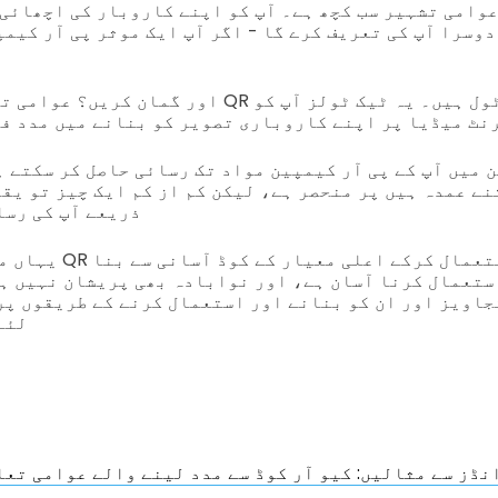
وامی تشہیر سب کچھ ہے۔ آپ کو اپنے کاروبار کی اچھائی 
وسرا آپ کی تعریف کرے گا - اگر آپ ایک موثر پی آر کیم
اور گمان کریں؟ عوامی تعلقاتی مہموں میں QR کوڈ صر
نٹ میڈیا پر اپنے کاروباری تصویر کو بنانے میں مدد ف
 میں آپ کے پی آر کیمپین مواد تک رسائی حاصل کر سکتے ہ
نے عمدہ ہیں پر منحصر ہے، لیکن کم از کم ایک چیز تو یقی
ذریعے آپ کی رسا
یہاں مزید ہے: آپ بہتری
ستعمال کرنا آسان ہے، اور نوابادہ بھی پریشان نہیں ہو
جاویز اور ان کو بنانے اور استعمال کرنے کے طریقوں پر
لئے
نڈز سے مثالیں: کیو آر کوڈ سے مدد لینے والے عوامی تع