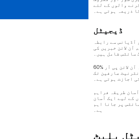
رنے والوں کے لئے
ا ذریعہ ہوتی ہے۔
ڈیجیٹل
 آڈیانس سے رابطہ
 آن لائن خبریں کی
 سائٹس شامل ہیں۔
60% دنیا کی کل آبادی آج کوئی سوشل میڈیا استعمال کرتی ہے، مطلب یہ ہے کہ آن لائن پی آر
نٹرنیٹ صارفین تک
ی اجازت ہوتی ہے۔
آسان طریقہ فراہم
 کے لیے ایک آسان
ائٹس پر جانا اہم
ہے۔
ٹل پلیٹ