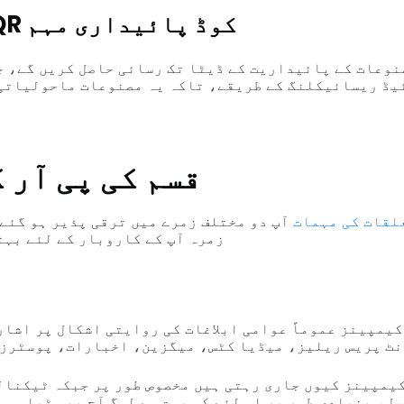
QR کوڈ
پائیداری
مہم
نوعات کے پائیداریت کے ڈیٹا تک رسائی حاصل کریں گے، ج
یڈ ریسائیکلنگ کے طریقے، تاکہ یہ مصنوعات ماحولیاتی
2 قسم کی پی آر
لقات کی مہمات
آپ دو مختلف زمرے میں ترقی پذیر ہو گئے 
زمرہ آپ کے کاروبار کے لئے بہت
کیمپینز عموماً عوامی ابلاغات کی روایتی اشکال پر اشار
ٹ پریس ریلیز، میڈیا کٹس، میگزین، اخبارات، پوسٹرز،
کیمپینز کیوں جاری رہتی ہیں مخصوص طور پر جبکہ ٹیکنال
ل، بنیادی طور پر اس لئے کہ بہت سے لوگ آج بھی ٹیلی وی