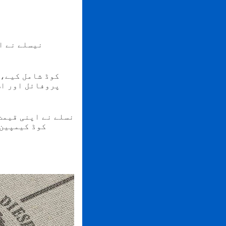
نیسلے نے ا
پروفائل اور اس
نسلے نے اپنی قیمت
اپنی QR کوڈ 