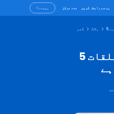
ہم سے رابطہ کریں
مدد مرکز
پیچھے
ہے
بلاگ
گھر
5 طریقے جن کا استعمال عوامی تعلقات
ہے
ین