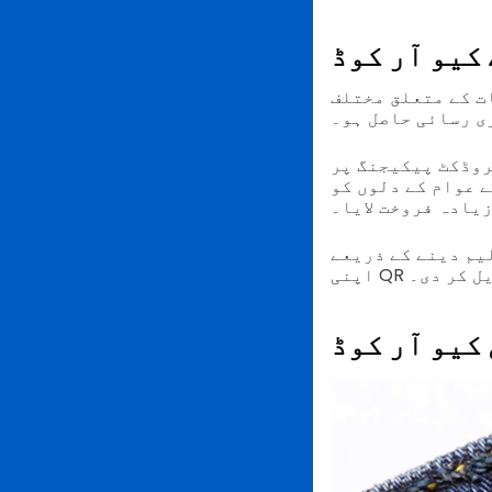
کیو آر کوڈ
ت کے متعلق مختلف
ی رسائی حاصل ہو۔
 شامل کیے، جو صارفین کو پروڈکٹ کی نیوٹریشن
 عوام کے دلوں کو
زیادہ فروخت لایا۔
یم دینے کے ذریعے
یل کر دی۔
کیو آر کوڈ