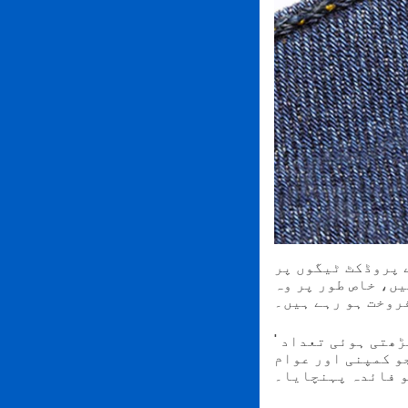
ستعمال کرکے ایک کیمپین شروع کی۔ خریدار
یں، خاص طور پر وہ
روخت ہو رہے ہیں۔
ڑھتی ہوئی تعداد
'
و کمپنی اور عوام
 فائدہ پہنچایا۔