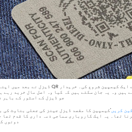
ڈیزل نے بعد میں اپنے پروڈکٹ ٹیگوں پر QR کوڈ ا
 ہیں وہ یہ جان سکتے ہیں کہ کیا وہ اصل مال خرید رہے ہ
جو ڈیزل کے اسٹور کے باہر ف
ین کریں
'کیمپین کا مقصد ڈیزل جینز کی جعلی بناوٹ کی ب
نا تھا۔ یہ ایک کاروباری سماجی ذمہ داری کا قدم تھا ج
دونوں کو