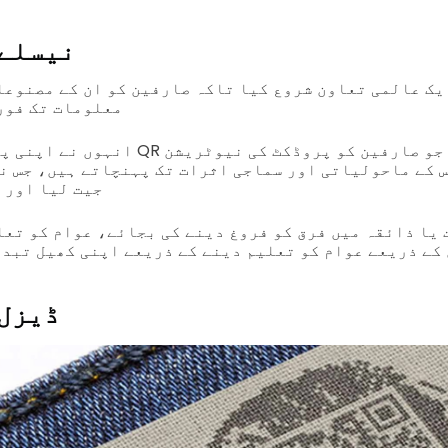
نیسلے 
یک عالمی تعاون شروع کیا تاکہ صارفین کو ان کے مصنوعا
معلومات تک فور
انہوں نے اپنی پروڈکٹ پیکیجنگ پر QR کوڈ
 کے ماحولیاتی اور سماجی اثرات تک پہنچاتے ہیں، جس نے
جیت لیا اور 
 یا ذائقہ میں فرق کو فروغ دینے کی بجائے، عوام کو تعل
کیمپین کے ذریعے عوام کو تعلیم دینے کے ذریعے اپنی کھیل تبد
ڈیزل 