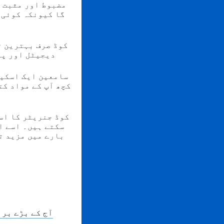
مضبوط اور مثبت ع
گا کیونکہ کوئی د
دیجیٹل اور پر
سامعین ایک اسکین
کچھ آپ کے مواد کت
سکتے ہیں۔ اسے ا
بارے میں مزید ت
آج کے بڑے برا