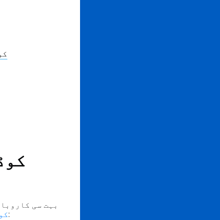
کس طرح
QR ک
بہت سی کاروبار
، خدمات، اور حتیٰ پی آر کیمپینز۔ ان مشہور برانڈز سے مثالیں دیکھیں:
کو