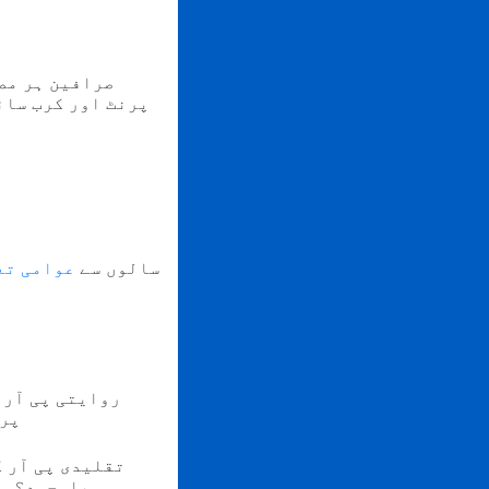
صرافین ہر مص
پرنٹ اور کرب سائ
سالوں سے
عوامی تع
روایتی پی آر 
پرن
تقلیدی پی آر 
باوجود؟ وی