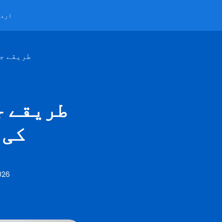
ارد
5 طریقے 
کی 
026