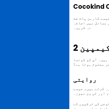
Cocokind
یسے کاربن پاٹ فٹ
 مسائل میں اضافہ
نہ کریں۔
 کیمپین
ہیں۔ آپ کو کونسا
ر معلوم ہوتا ہے؟
روایتی
ہ کرتے ہیں، جیسے
 اور ٹی وی نیوز۔
وجی کی ترقیوں کے
ژن شوز اور معروف