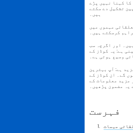
کا کہنا نہیں پڑے
پین تشکیل دے سکتے
ہیں۔
ف بہترین ٹول ہیں۔ یہ ٹیک ٹولز آپ کو
راہم کرسکتے ہیں۔
یں۔ اور اگرچہ سب
نی ہے: یہ کوڈز کے
ئی وسیع ہوتی ہے۔
ن QR کوڈ جنریٹر کا استعمال کرکے اعلی معیار کے کوڈ آسانی سے بنا
ں گے۔ ان کوڈز کے
 مزید معلومات کے
 یہ مضمون پڑھیں۔
فہرست
لقاتی مہمات