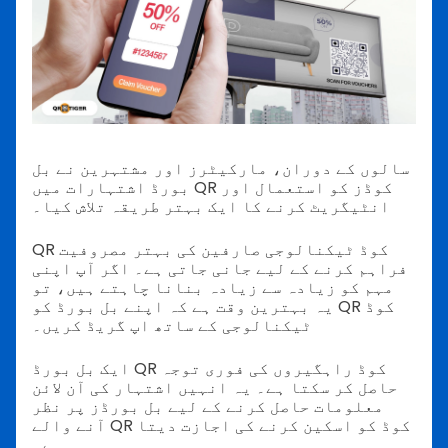
سالوں کے دوران، مارکیٹرز اور مشتہرین نے بل
بورڈ اشتہارات میں QR کوڈز کو استعمال اور
انٹیگریٹ کرنے کا ایک بہتر طریقہ تلاش کیا۔
QR کوڈ ٹیکنالوجی صارفین کی بہتر مصروفیت
فراہم کرنے کے لیے جانی جاتی ہے۔ اگر آپ اپنی
مہم کو زیادہ سے زیادہ بنانا چاہتے ہیں، تو
یہ بہترین وقت ہے کہ اپنے بل بورڈ کو QR کوڈ
ٹیکنالوجی کے ساتھ اپ گریڈ کریں۔
ایک بل بورڈ QR کوڈ راہگیروں کی فوری توجہ
حاصل کر سکتا ہے۔ یہ انہیں اشتہار کی آن لائن
معلومات حاصل کرنے کے لیے بل بورڈز پر نظر
آنے والے QR کوڈ کو اسکین کرنے کی اجازت دیتا
ہے۔