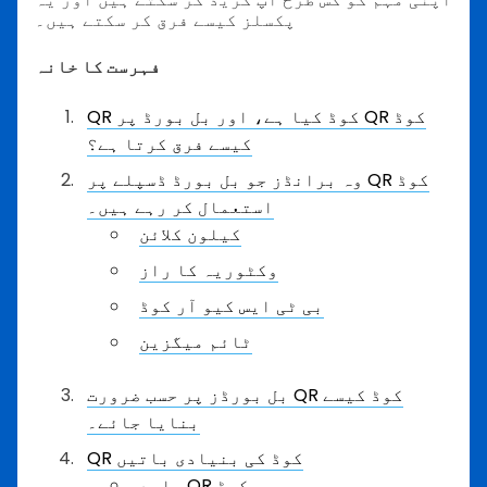
پکسلز کیسے فرق کر سکتے ہیں۔
فہرست کا خانہ
QR کوڈ کیا ہے، اور بل بورڈ پر QR کوڈ
کیسے فرق کرتا ہے؟
وہ برانڈز جو بل بورڈ ڈسپلے پر QR کوڈ
استعمال کر رہے ہیں۔
کیلون کلائن
وکٹوریہ کا راز
بی ٹی ایس کیو آر کوڈ
ٹائم میگزین
بل بورڈز پر حسب ضرورت QR کوڈ کیسے
بنایا جائے۔
QR کوڈ کی بنیادی باتیں
جامد QR کوڈ