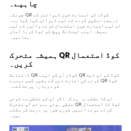
چاہیے۔
چونکہ QR کوڈز کو اسمارٹ فون ڈیوائسز کے
ذریعے اسکین کرنے کے لیے ڈیزائن کیا گیا ہے۔
اس لیے اسمارٹ فون استعمال کرنے والوں کے لیے
ہمیشہ اپنے لینڈنگ پیج کو لوڈ کرنا آسان
بنائیں۔
ہمیشہ متحرک QR کوڈ استعمال
کریں۔
ڈائنامک QR کوڈز آپ کو اپنے QR کوڈ کو اپ ڈیٹ
کرنے کی اجازت دیں گے بغیر کسی دوسرے QR کوڈ
کو دوبارہ پرنٹ کئے۔
اس کا مطلب یہ ہے کہ اگر آپ کو غلطی سے کوئی
غلطی ہوئی ہے، تو آپ متحرک QR کوڈ کا استعمال
کرتے ہوئے انہیں فوری طور پر درست کر سکتے
ہیں۔