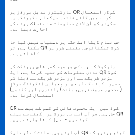
مارکیٹرز نے بل بورڈز پر QR کوڈز استعمال
کرنے میں کافی فائدہ دیکھا ہے کیونکہ یہ
سکینر کو آن لائن معلومات سے منسلک ہونے کی
اجازت دیتا ہے۔
جب تمام ڈیٹا ایک جگہ پر دستیاب نہیں کیا جا
سکتا ہے، تو QR کوڈ ٹیکنالوجی یقینی طور پر
کام آتی ہے۔
بارکوڈ کے برعکس جو صرف کسی خاص پروڈکٹ کی
عددی معلومات کو خفیہ کرتا ہے، ایک QR کوڈ
مؤثر طریقے سے اور مؤثر طریقے سے ڈیٹا کو
ذخیرہ کرنے کے لیے چار معیاری انکوڈنگ موڈز
(عددی، حروف تہجی، بائٹ/بائنری، اور کانجی)
استعمال کرتا ہے۔
QR کوڈ میں ایک مخصوص فائل کی قسم کے بہت سے
حل ہیں جو آپ اسے بل بورڈ پر رکھنے سے پہلے QR
کوڈ میں تبدیل کرنا چاہتے ہیں۔
آپ اپنی ویب سائٹ کے لیے ایک QR کوڈ، ویڈیو کے