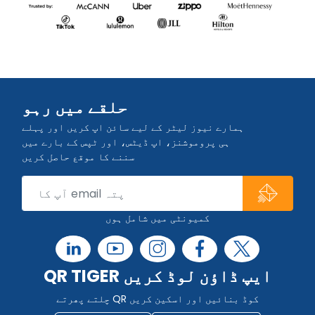
حلقے میں رہو
ہمارے نیوز لیٹر کے لیے سائن اپ کریں اور پہلے
ہی پروموشنز، اپ ڈیٹس، اور ٹپس کے بارے میں
سننے کا موقع حاصل کریں
کمیونٹی میں شامل ہوں
QR TIGER ایپ ڈاؤن لوڈ کریں
چلتے پھرتے QR کوڈ بنائیں اور اسکین کریں