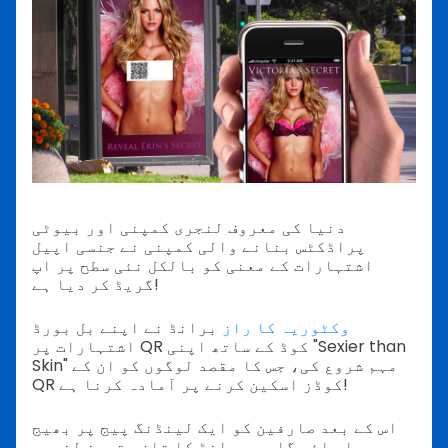
دنیا کی معروف لنجری کمپنی اور بیوٹی
پراڈکٹس بنانے والی کمپنی نے جنسی اپیل
اشتہارات کے معنی کو بالکل نئی سطح پر اپ
گریڈ کر دیا ہے!
وکٹوریہ کا راز
برانڈ نے اپنے بل بورڈ
اشتہارات پر QR کوڈ کے ساتھ اپنی "Sexier than
Skin" مہم شروع کی، جس کا مقصد لوگوں کو ان کے
QR کوڈز اسکین کرنے پر آمادہ کرنا ہے!
اس کے بعد صارفین کو ایک لینڈنگ پیج پر بھیج
دیا جائے گا جو برانڈ کا تازہ ترین لنجری