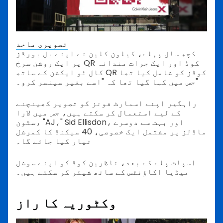
تصویری ماخذ
کچھ سال پہلے، کیلون کلین نے اپنے بل بورڈز
پر ایک روشن سرخ QR کوڈ اور ایک جرات مندانہ
کال ٹو ایکشن کے ساتھ QR کوڈز کو شامل کیا تھا
جس میں کہا گیا تھا کہ "اسے بغیر سینسر کرو۔"
راہگیر اپنے اسمارٹ فونز کو تصویر کھینچنے
کے لیے استعمال کر سکتے ہیں، جس میں لارا
سٹون، "AJ،" Sid Ellisdon، اور بہت سے دوسرے
ماڈلز پر مشتمل ایک خصوصی، 40 سیکنڈ کا کمرشل
تیار کیا جائے گا۔
اسپاٹ پلے کے بعد، ناظرین کوڈ کو اپنے سوشل
میڈیا اکاؤنٹس کے ساتھ شیئر کر سکتے ہیں۔
وکٹوریہ کا راز