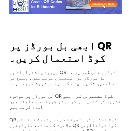
ابھی بل بورڈز پر QR
کوڈ استعمال کریں۔
بیرونی اشتہارات پر QR کوڈز، خاص طور پر جب
بل بورڈز پر استعمال ہوتے ہیں، وسیع تر
سامعین تک پہنچنے کا ایک بہترین طریقہ ہے۔
بل بورڈز پر موجود QR کوڈ مشتہرین کو اپنی
تشہیر کی کامیابی کو بہتر طریقے سے ماپنے میں
مدد کرتے ہیں!
QR کوڈ اسکین کو متحرک شکل میں ٹریک کرنے کی
صلاحیت کے ساتھ، مارکیٹرز QR کوڈ ٹیکنالوجی
کا استعمال کرتے ہوئے ایک بہتر ROI دیکھیں