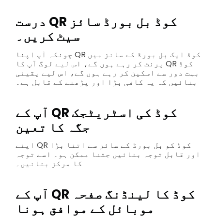
درست QR کوڈ بل بورڈ سائز
سیٹ کریں۔
چونکہ آپ اپنا QR کوڈ ایک بل بورڈ کے سائز میں
پرنٹ کر رہے ہوں گے، اس لیے لوگ آپ کا QR کوڈ
بہت دور سے اسکین کر رہے ہوں گے، اس لیے یقینی
بنائیں کہ یہ کافی بڑا اور پڑھنے کے قابل ہے۔
آپ کے QR کوڈ کی اسٹریٹجک
جگہ کا تعین
اپنے QR کوڈ کو بل بورڈ کے سائز سے اتنا بڑا
اور قابل توجہ بنائیں جتنا ممکن ہو۔ اسے توجہ
کا مرکز بنائیں۔
آپ کے QR کوڈ کا لینڈنگ صفحہ
موبائل کے موافق ہونا