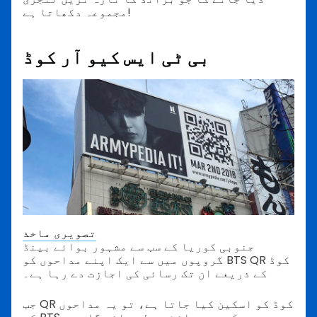
مجموعہ دکھاتا ہے!
بی ٹی ایس کیو آر کوڈ
تصویری ماخذ
جنوبی کوریا کے سب سے مشہور بوائے بینڈ
گروپوں میں سے ایک اپنے مداحوں کو BTS QR کوڈ
کے ذریعے ان تک رسائی کی اجازت دے رہا ہے۔
جب QR کوڈ کو اسکین کیا جاتا ہے، تو یہ مداحوں