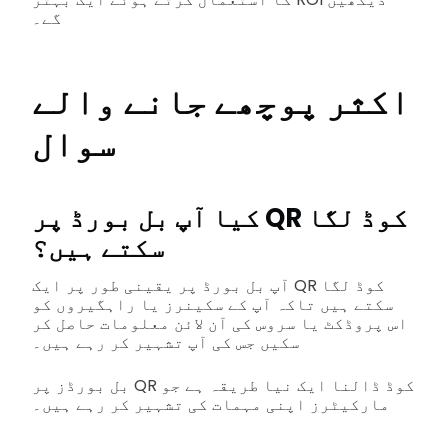
گے۔
اکثر پوچھے جانے والے
سوال
کیا آپ بل بورڈ پر QR کوڈ لگا
سکتے ہیں؟
آپ بل بورڈ پر یقینی طور پر ایک QR کوڈ لگا
سکتے ہیں تاکہ آپ کے سکینرز یا راہگیروں کو
اس پروڈکٹ یا سروس کی آن لائن معلومات حاصل کر
سکیں جس کی آپ تشہیر کر رہے ہیں۔
بل بورڈز پر QR کوڈ ڈالنا ایک نیا طریقہ ہے جو
مارکیٹرز اپنی مہمات کی تشہیر کر رہے ہیں۔