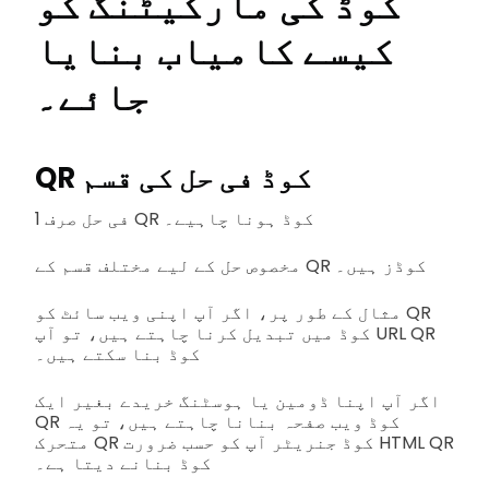
کوڈ کی مارکیٹنگ کو
کیسے کامیاب بنایا
جائے۔
QR کوڈ فی حل کی قسم
فی حل صرف 1 QR کوڈ ہونا چاہیے۔
مخصوص حل کے لیے مختلف قسم کے QR کوڈز ہیں۔
مثال کے طور پر، اگر آپ اپنی ویب سائٹ کو QR
کوڈ میں تبدیل کرنا چاہتے ہیں، تو آپ URL QR
کوڈ بنا سکتے ہیں۔
اگر آپ اپنا ڈومین یا ہوسٹنگ خریدے بغیر ایک
QR کوڈ ویب صفحہ بنانا چاہتے ہیں، تو یہ
متحرک QR کوڈ جنریٹر آپ کو حسب ضرورت HTML QR
کوڈ بنانے دیتا ہے۔