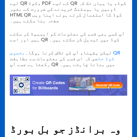
لیے QR کوڈ، PDF کے لیے QR کوڈ، یا یہاں تک کہ
ڈومین یا ہوسٹنگ خریدنے کی ضرورت کے بغیر
HTML QR کوڈ کا استعمال کرتے ہوئے اپنا ویب
صفحہ بنا سکتے ہیں۔
آپ کسی بھی قسم کی معلومات کو ایمبیڈ کر سکتے
ہیں اور اسے QR کوڈ میں تبدیل کر سکتے ہیں۔
لیکن یقینا، آپ کو تلاش کرنا ہوگا۔
مخصوص QR
کوڈ حل
جو کہ اس قسم کی معلومات سے مطابقت
رکھتا ہے جسے آپ QR میں بنانا چاہتے ہیں۔
وہ برانڈز جو بل بورڈ