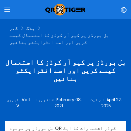
بلاگ
گھر
بل بورڈز پر کیو آر کوڈز کا استعمال کیسے
کریں اور اسے انٹرایکٹو بنائیں
بل بورڈز پر کیو آر کوڈز کا استعمال
کیسے کریں اور اسے انٹرایکٹو
بنائیں
April 22,
:
اپ ڈیٹ
February 08,
:
شائع ہوا
Vall
:
توہین
V.
2021
2025
بل بورڈز پر موجود QR کوڈز اشتہارات کا ایک