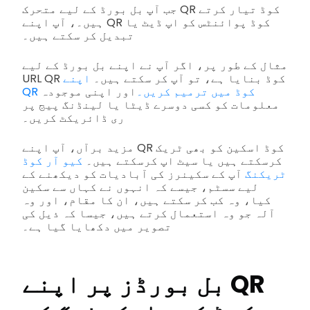
جب آپ بل بورڈ کے لیے متحرک QR کوڈ تیار کرتے
ہیں۔
، آپ اپنے QR کوڈ پوائنٹس کو اپ ڈیٹ یا
تبدیل کر سکتے ہیں۔
مثال کے طور پر، اگر آپ نے اپنے بل بورڈ کے لیے
URL QR کوڈ بنایا ہے، تو آپ کر سکتے ہیں۔
اپنے
QR کوڈ میں ترمیم کریں۔
اور اپنی موجودہ
معلومات کو کسی دوسرے ڈیٹا یا لینڈنگ پیج پر
ری ڈائریکٹ کریں۔
مزید برآں، آپ اپنے QR کوڈ اسکین کو بھی ٹریک
کرسکتے ہیں یا سیٹ اپ کرسکتے ہیں۔
کیو آر کوڈ
ٹریکنگ
آپ کے سکینرز کی آبادیات کو دیکھنے کے
لیے سسٹم، جیسے کہ انہوں نے کہاں سے سکین
کیا، وہ کب کر سکتے ہیں، ان کا مقام، اور وہ
آلہ جو وہ استعمال کرتے ہیں، جیسا کہ ذیل کی
تصویر میں دکھایا گیا ہے۔
بل بورڈز پر اپنے QR