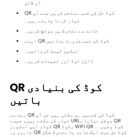
آن لائن
QR کوڈ حل کی قسم منتخب کریں جسے آپ
تیار کرنا چاہتے ہیں۔
جامد سے متحرک پر سوئچ کریں۔
اپنے QR کوڈ کو حسب ضرورت بنائیں
اسکین ٹیسٹ کروائیں۔
ڈاؤن لوڈ اور تعینات کریں۔
QR کوڈ کی بنیادی
باتیں
بہت سے QR کوڈ کی قسمیں ہو سکتی ہیں جو آپ
تیار کر سکتے ہیں، جیسے URL، سوشل میڈیا QR
کوڈ، ایپ اسٹورز QR کوڈ، WIFI QR کوڈ وغیرہ۔
تاہم، یہ QR کوڈ حل صرف ایک جامد یا متحرک شکل