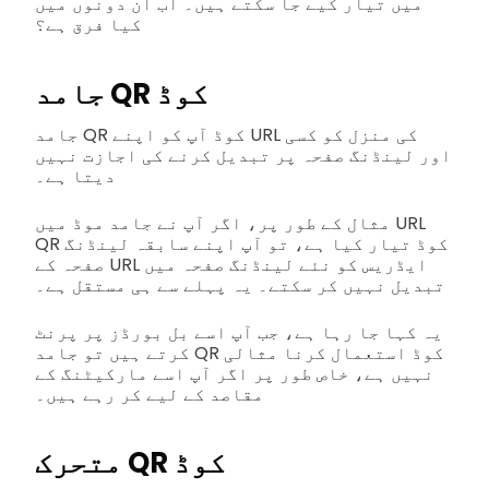
میں تیار کیے جا سکتے ہیں۔ اب ان دونوں میں
کیا فرق ہے؟
جامد QR کوڈ
جامد QR کوڈ آپ کو اپنے URL کی منزل کو کسی
اور لینڈنگ صفحہ پر تبدیل کرنے کی اجازت نہیں
دیتا ہے۔
مثال کے طور پر، اگر آپ نے جامد موڈ میں URL
QR کوڈ تیار کیا ہے، تو آپ اپنے سابقہ لینڈنگ
صفحہ کے URL ایڈریس کو نئے لینڈنگ صفحہ میں
تبدیل نہیں کر سکتے۔ یہ پہلے سے ہی مستقل ہے۔
یہ کہا جا رہا ہے، جب آپ اسے بل بورڈز پر پرنٹ
کرتے ہیں تو جامد QR کوڈ استعمال کرنا مثالی
نہیں ہے، خاص طور پر اگر آپ اسے مارکیٹنگ کے
مقاصد کے لیے کر رہے ہیں۔
متحرک QR کوڈ