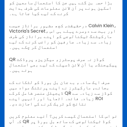
بڑا حصہ بن گئے ہیں جن کا استعمال سامعین کو
اسکین ہونے پر آن لائن معلومات کی طرف ہدایت
کرنے کے لیے کیا جاتا ہے۔
درحقیقت، کچھ مشہور برانڈز جیسے Calvin Klein،
Victoria's Secret، اور بہت سے دوسرے پہلے ہی اس
مارکیٹنگ ٹیکنالوجی کو اپنے برانڈز کی طرف
زیادہ سے زیادہ صارفین کو راغب کرنے کے لیے
استعمال کر چکے ہیں۔
QR کوڈز نہ صرف پوسٹرز، میگزین، پروڈکٹ
پیکیجنگ، یا آن لائن ڈسپلے کے لیے بھی استعمال
ہوتے ہیں۔
صرف ایک سادہ، بے جان بل بورڈ کو لٹکانے کے
بجائے، مارکیٹرز نے اپنے پرنٹنگ مواد میں
ڈیجیٹل عنصر شامل کرکے QR کوڈز سے زیادہ سے
زیادہ فائدہ اٹھایا اور انہیں اپنے ROI
نتائج کو ٹریک کرنے کی اجازت دی۔
تو اس کا استعمال کیسے کریں؟ آئیے معلوم کریں
کہ آپ QR کوڈ ٹیکنالوجی کے ساتھ بل بورڈ پر
اپنی مہم کو کس طرح اپ گریڈ کر سکتے ہیں اور یہ