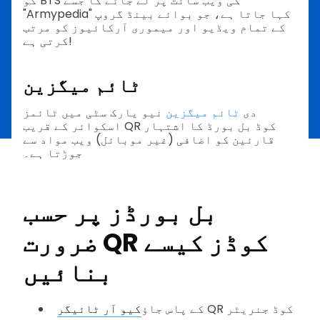
کو BTS کی ویب سائٹ پر لے جائے گا جسے
"Armypedia" کہا جاتا ہے، جو بوائے بینڈ گروپ
کے تمام ویڈیو اور میموری آرکائیوز کو مرتب
کرتی ہے!
ٹائم میگزین
دی
ٹائم میگزین
نیو یارک سٹی میں ٹائمز
اسکوائر کے قریب QR کوڈ بل بورڈ کا اشتہار
قارئین کو اضافی (غیر موبائل) ویب مواد سے
جوڑتا ہے۔
بل بورڈز پر حسب
ضرورت QR کوڈز کیسے
بنائیں
QR کوڈ جنریٹر
کے پاس جاؤ
کیو آر ٹائیگر