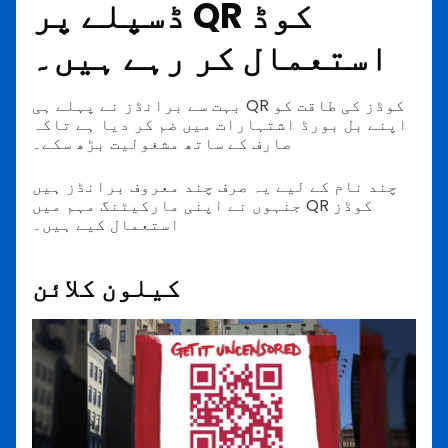
ڈسپلے پر QR کوڈ
استعمال کر رہے ہیں۔
بہت سے برانڈز نے پہلے ہی QR کوڈز کی طاقت کو
اپنے بل بورڈ اشتہارات میں ضم کر دیا ہے تاکہ
صارف کے ساتھ مشغولیت بڑھ سکے۔
چند نام کے لیے یہ صرف چند معروف برانڈز ہیں
جنہوں نے اپنی مارکیٹنگ مہم میں QR کوڈز
استعمال کیے ہیں۔
کیلون کلائن