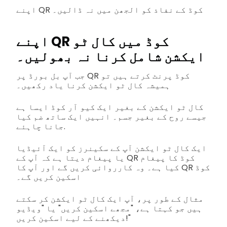
اپنے QR کوڈ کے نفاذ کو الجھن میں نہ ڈالیں۔
اپنے QR کوڈ میں کال ٹو
ایکشن شامل کرنا نہ بھولیں۔
جب آپ بل بورڈ پر QR کوڈ پرنٹ کرتے ہیں تو
ہمیشہ کال ٹو ایکشن کرنا یاد رکھیں۔
کال ٹو ایکشن کے بغیر ایک کیو آر کوڈ ایسا ہے
جیسے روح کے بغیر جسم۔ انہیں ایک ساتھ ضم کیا
جانا چاہئے.
ایک کال ٹو ایکشن آپ کے سکینرز کو ایک آئیڈیا
یا پیغام دیتا ہے کہ آپ کے QR کوڈ کا پیغام
کیا ہے۔ وہ کارروائی کریں گے اور آپ کا QR کوڈ
اسکین کریں گے۔
مثال کے طور پر، آپ ایک کال ٹو ایکشن کر سکتے
ہیں جو کہتا ہے، "مجھے اسکین کریں" یا "ویڈیو
دیکھنے کے لیے اسکین کریں!"