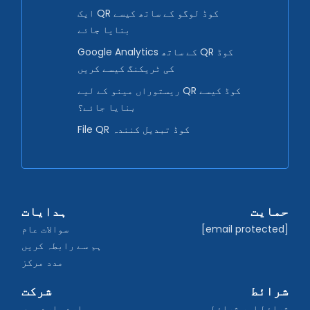
ایک QR کوڈ لوگو کے ساتھ کیسے
بنایا جائے
Google Analytics کے ساتھ QR کوڈ
کی ٹریکنگ کیسے کریں
ریستوراں مینو کے لیے QR کوڈ کیسے
بنایا جائے؟
File QR کوڈ تبدیل کنندہ
حمایت
ہدایات
[email protected]
سوالات عام
ہم سے رابطہ کریں
مدد مرکز
شرائط
شرکت
شرائط اور شرائط
ہمارے بارے میں