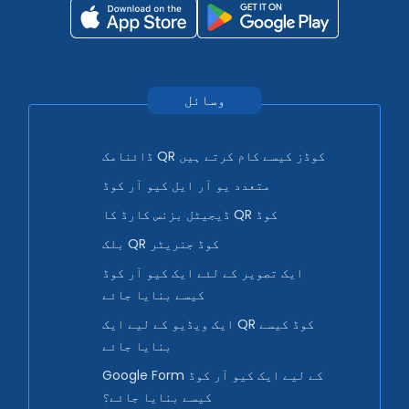
وسائل
ڈائنامک QR کوڈز کیسے کام کرتے ہیں
متعدد یو آر ایل کیو آر کوڈ
ڈیجیٹل بزنس کارڈ کا QR کوڈ
بلک QR کوڈ جنریٹر
ایک تصویر کے لئے ایک کیو آر کوڈ
کیسے بنایا جائے
ایک ویڈیو کے لیے ایک QR کوڈ کیسے
بنایا جائے
Google Form کے لیے ایک کیو آر کوڈ
کیسے بنایا جائے؟