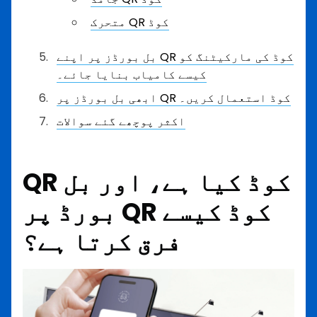
متحرک QR کوڈ
بل بورڈز پر اپنے QR کوڈ کی مارکیٹنگ کو
کیسے کامیاب بنایا جائے۔
ابھی بل بورڈز پر QR کوڈ استعمال کریں۔
اکثر پوچھے گئے سوالات
QR کوڈ کیا ہے، اور بل
بورڈ پر QR کوڈ کیسے
فرق کرتا ہے؟