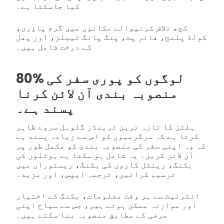
کیا جاسکتا ہے۔
کچھ تلاش کرنیوالے مکانوں میں گرم پاؤری،
کولڈ پلنج، فائر پٹ، پنگ پانگ ٹیبلز، اور پھل
کے درخت شامل ہیں۔
80% لوگوں کو پوری سفر کی
منصوبہ بندی آن لائن کرنا
پسند ہے۔
ہلٹن کا تازہ ترین ٹرینڈز گلوبل سروے ظاہر
کرتا ہے کہ سرگرمیوں کو اس سے زیادہ پسند ہے
کہ وہ اپنی سفر کی منصوبہ بندی کو مکمل طور پر
آن لائن کریں۔ یہ شامل ہو سکتا ہے ہوٹلوں کی
بکنگ، رینٹل کاروں کی بکنگ، ریستوراں میں
ترسیم کرائیں، ترجمہ ایپس، اور مزید۔
انٹرنیٹ سے ہر وقت معلومات، بکنگ کے اختیار
اور موازنہ ممکن ہوتے ہیں، جس سے سیاح اپنی
مرضی کے مطابق منصوبہ بنا سکتے ہیں۔