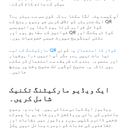
میکر کے ساتھ کام کرکے۔
آپ کیسے پتہ لگا سکتا ہے کہ کون سب سے بہتر ہے؟
ایک جنریٹر کو تلاش کریں جو وسیع رینج کے QR
کوڈ حل فراہم کرتا ہو، ڈیٹا پرائیویسی
قوانین کے مطابق ہو، اور QR کوڈ ٹریکنگ اور
ملٹی لینگویج سپورٹ جیسی خصوصیات ہوں۔
مارکیٹنگ کے لیے QR کوڈز کا استعمال
یہ کوئی
نیا بات نہیں ہے، مگر آپ انہیں ذرا ہوشیار
اور منصوبہ بندی کے طریقے سے استعمال کر سکتے
ہیں تاکہ وہ صحیح لوگوں تک صحیح وقت پر پہنچ
جائیں۔
ایک ویڈیو مارکیٹنگ تکنیک
شامل کریں۔
ویڈیوز ایک کہانی سناتی ہیں۔ چاہے وہ وسیع
ساحلوں کی ہائی پروڈکشن ڈرون شاٹ ہو یا چھوٹے
شخصی ڈائری کلپس ہوں، ویڈیوز میں مقامات اور
ثقافتوں کی جذبات کو دوسرے وسائل نہیں پکڑ