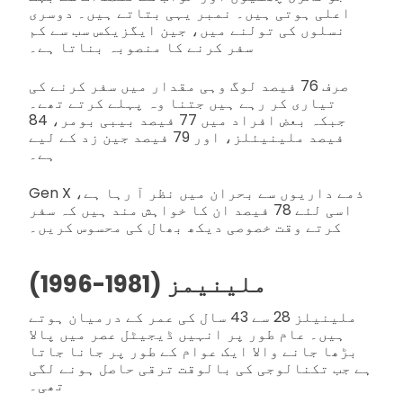
اعلی ہوتی ہیں۔ نمبر یہی بتاتے ہیں۔ دوسری
نسلوں کی تولنے میں، جین ایگزیکس سب سے کم
سفر کرنے کا منصوبہ بناتا ہے۔
صرف 76 فیصد لوگ وہی مقدار میں سفر کرنے کی
تیاری کر رہے ہیں جتنا وہ پہلے کرتے تھے۔
جبکہ بعض افراد میں 77 فیصد بیبی بومر، 84
فیصد ملینیئلز، اور 79 فیصد جین زد کے لیے
ہے۔
Gen X ذمے داریوں سے بحران میں نظر آ رہا ہے،
اسی لئے 78 فیصد ان کا خواہش مند ہیں کہ سفر
کرتے وقت خصوصی دیکھ بھال کی محسوس کریں۔
ملینیمز (1981-1996)
ملینیلز 28 سے 43 سال کی عمر کے درمیان ہوتے
ہیں۔ عام طور پر انہیں ڈیجیٹل عصر میں پالا
بڑھا جانے والا ایک عوام کے طور پر جانا جاتا
ہے جب تکنالوجی کی بالوقت ترقی حاصل ہونے لگی
تھی۔