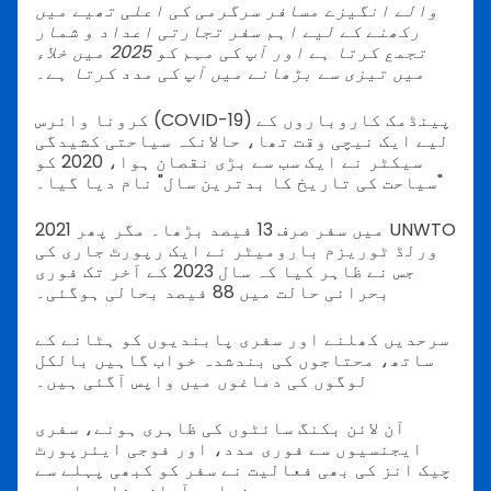
والے انگیزے مسافر سرگرمی کی اعلی تھیے میں
رکھنے کے لیے اہم سفر تجارتی اعداد و شمار
تجمع کرتا ہے اور آپ کی مہم کو 2025 میں خلاء
میں تیزی سے بڑھانے میں آپ کی مدد کرتا ہے۔
کرونا وائرس (COVID-19) پینڈمک کاروباروں کے
لیے ایک نیچی وقت تھا، حالانکہ سیاحتی کشیدگی
سیکٹر نے ایک سب سے بڑی نقصان ہوا، 2020 کو
"سیاحت کی تاریخ کا بدترین سال" نام دیا گیا۔
2021 میں سفر صرف 13 فیصد بڑھا۔ مگر پھر UNWTO
ورلڈ ٹوریزم بارومیٹر نے ایک رپورٹ جاری کی
جس نے ظاہر کیا کہ سال 2023 کے آخر تک فوری
بحرانی حالت میں 88 فیصد بحالی ہوگئی۔
سرحدیں کھلنے اور سفری پابندیوں کو ہٹانے کے
ساتھ، محتاجوں کی بندشدہ خواب گاہیں بالکل
لوگوں کی دماغوں میں واپس آگئی ہیں۔
آن لائن بکنگ سائٹوں کی ظاہری ہونے، سفری
ایجنسیوں سے فوری مدد، اور فوجی ایئرپورٹ
چیک انز کی بھی فعالیت نے سفر کو کبھی پہلے سے
زیادہ آسان بنا دیا ہے۔