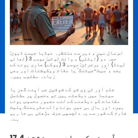
اس سال میں ، دیر سے منتظرہ میڈیا جیسے ڈیون:
حصہ دو (ایٹلی) ، وائٹ لوٹس: موسم 3 (تھائی
لینڈ) اور برجرٹن: موسم 3 (یوکے) جاری ہونے کے
بعد ، 'سیٹ-جیٹنگ' یا مقام ویکیشنات اور بھی
زیادہ مطلوب ہیں۔
فلم اور ٹی وی شو کے شوقین جب اپنے گھر یا
سینما میں دیکھتے ہیں تو محصول پر مشتمل
مقامات کو دیکھنے کے لئے مجبور محسوس ہوتے
ہیں، اور ہال ہی میں ہونے والے سٹریمنگ پلیٹ
فارم کے شور سے یہ دلچسپی صرف بڑھتی ہی جا رہی
ہے۔