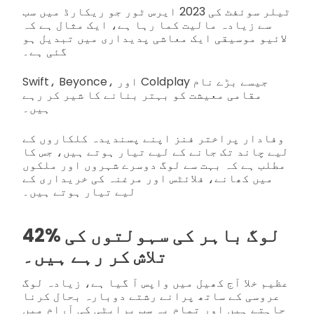
ٹیلر سوئفٹ کی 2023 ایرس ٹور جو ریکارڈ میں سب
سے زیادہ مالیت کما رہا ہے، ایک مثال ہے کہ
لائیو موسیقی ایک معاشی پدیداری میں تبدیل ہو
گئی ہے۔
Swift، Beyonce، اور Coldplay جیسے بڑے نام
مقامی معیشت کو بہتر بنانے کا شیر کر رہے
ہیں۔
وفادار پراختر فنز اپنے پسندیدہ کلکاروں کے
لیے چاند تک جانے کے لیے تیار ہوتے ہیں، جس کا
مطلب ہے کہ بہت سے لوگ دوسرے شہروں اور ملکوں
میں کھانے، فلائٹس اور مرغنہ کی خریداری کے
لیے تیار ہوتے ہیں۔
42% لوگ باہر کی سہولتوں کی
تلاش کر رہے ہیں۔
عظیم خلا آج کھیل میں واپس آ گیا ہے، زیادہ لوگ
عروسی کے ساتھ پرانے رشتے دوبارہ بحال کرنا
چاہتے ہیں اور تمام یہ سب پراپٹی کی آرام میں