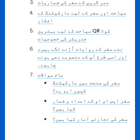
عمر گروپ کے سفر کی شماریات
سیاحت اور سفر کے لیے مارکیٹنگ کے
افکار
سیاحت کے لیے بہترین QR کوڈ
جنریٹر کی خصوصیات
نئے سفر کے روایات اُڑنے لگے ہیں،
اور اسی طرح آپ کے منصوبے بھی ہونے
چاہیے۔
عام سوالات
سفر کی صنعت میں مارکیٹنگ
کیوں اہم ہے؟
سفر ایس ای او کے اعداد و شمار
کیا ہیں؟
سفر کی تجارتی آمار کیا ہیں؟