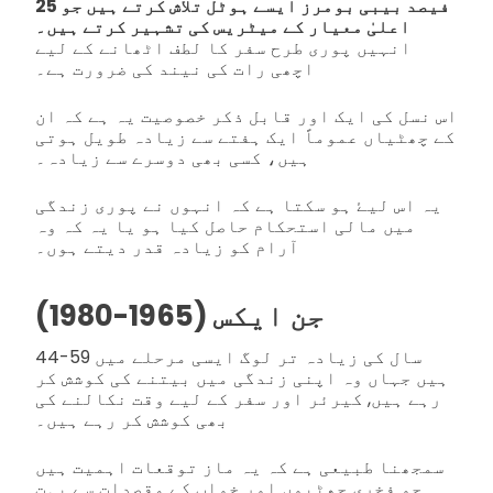
25 فیصد بیبی بومرز ایسے ہوٹل تلاش کرتے ہیں جو
اعلیٰ معیار کے میٹریس کی تشہیر کرتے ہیں۔
انہیں پوری طرح سفر کا لطف اٹھانے کے لیے
اچھی رات کی نیند کی ضرورت ہے۔
اس نسل کی ایک اور قابل ذکر خصوصیت یہ ہے کہ ان
کے چھٹیاں عموماً ایک ہفتے سے زیادہ طویل ہوتی
ہیں، کسی بھی دوسرے سے زیادہ۔
یہ اس لیۓ ہو سکتا ہے کہ انہوں نے پوری زندگی
میں مالی استحکام حاصل کیا ہو یا یہ کہ وہ
آرام کو زیادہ قدر دیتے ہوں۔
جن ایکس (1965-1980)
44-59 سال کی زیادہ تر لوگ ایسی مرحلے میں
ہیں جہاں وہ اپنی زندگی میں بیتنے کی کوشش کر
رہے ہیں, کیرئر اور سفر کے لیے وقت نکالنے کی
بھی کوشش کر رہے ہیں۔
سمجھنا طبیعی ہے کہ یہ ماز توقعات اہمیت ہیں
جو فخری چھٹیوں اور خواب کے مقصدات سے بہت