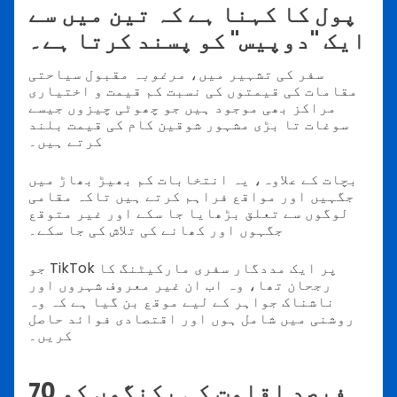
پول کا کہنا ہے کہ تین میں سے
ایک "دوپیس" کو پسند کرتا ہے۔
سفر کی تشہیر میں،
مرغوبہ
مقبول سياحتی
مقامات کی قیمتوں کی نسبت کم قیمت و اختیاری
مراکز بھی موجود ہیں جو چھوٹی چیزوں جیسے
سوغات تا بڑی مشہور شوقین کام کی قیمت بلند
کرتے ہیں۔
بچات کے علاوہ، یہ انتخابات کم بھیڑ بھاڑ میں
جگہیں اور مواقع فراہم کرتے ہیں تاکہ مقامی
لوگوں سے تعلق بڑھایا جا سکے اور غیر متوقع
جگہوں اور کھانے کی تلاش کی جا سکے۔
جو TikTok پر ایک مددگار سفری مارکیٹنگ کا
رجحان تھا، وہ اب ان غیر معروف شہروں اور
ناشناک جواہر کے لیے موقع بن گیا ہے کہ وہ
روشنی میں شامل ہوں اور اقتصادی فوائد حاصل
کریں۔
70 فیصد اقامت کی بکنگوں کو