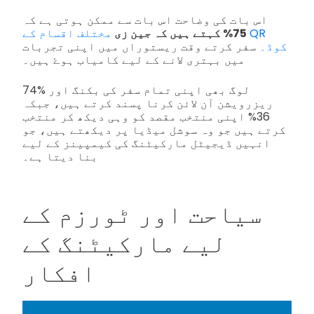
اس بات کی وضاحت اس بات سے ممکن ہوتی ہے کہ
75% کہتے ہیں کہ جین زی
مختلف اقسام کے QR
کوڈ۔
سفر کرتے وقت ریستوراں میں اپنی تجربات
میں بہتری لانے کے لیے کامیاب ہوۓ ہیں۔
74% لوگ بھی اپنی تمام سفر کی بکنگ اور
ریزرویشن آن لائن کرنا پسند کرتے ہیں، جبکہ
36% اپنی منتخب مقصد کو وہی دیکھ کر منتخب
کرتے ہیں جو وہ سوشل میڈیا پر دیکھتے ہیں، جو
انہیں ڈیجیٹل مارکیٹنگ کی کیمپینز کے لیے
بنا دیتا ہے۔
سیاحت اور ٹورزم کے
لیے مارکیٹنگ کے
افکار