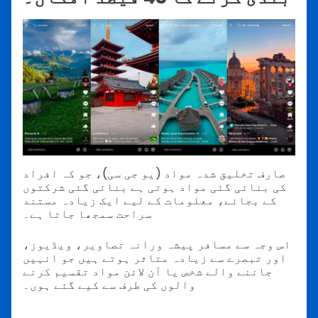
صارف تخلیق شدہ مواد (یو جی سی)، جو کہ افراد
کی بنائی گئی مواد ہوتی ہے بنائی گئی شرکتوں
کے بجائے، معلومات کے لیے ایک زیادہ مستند
سراحت سمجھا جاتا ہے۔
اس وجہ سے مسافر پیشہ ورانہ تصاویر، ویڈیوز،
اور تبصرے سے زیادہ متاثر ہوتے ہیں جو انہیں
جاننے والے شخص یا آن لائن مواد تقسیم کرنے
والوں کی طرف سے کیے گئے ہوں۔