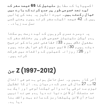
اکسپیڈیا کے مطابق
ملینیل کا 65 فیصد سفر کے
لیے نجد خصوصی طور پر جمع کرنے کے بارے میں
خیال رکھتے ہیں۔
حیرت انگیز یہ بعد کی چالیں
ہیں کہ 42 فیصد اکیلے سفر کرتے ہیں، یعنی کسی
نسل سے زیادہ۔
یہ دوسرے عمری گروہوں کے لیے درست ہو سکتا
ہے، لیکن ملینیلز خصوصی طور پر مختلف سفر کے
مشغولِ تلاش ہیں، 33٪ ثقافتی تجربات کو ترجیح
دیتے ہیں، 30٪ لائیو میوزک کو خواہش مند ہیں،
اور 26٪ روزانہ کھیلوں کے واقعات میں شرکت
کرتے ہیں۔
جن Z (1997-2012)
آخر کار ہمیں وہ نسل حاصل ہوئی ہے جو فی الحال
12 سے 27 سال کی عمر کے درمیان ہے۔ ان کا تشکیل
تیزی سے ترقی پانے والی ٹیکنالوجی اور ایک بے
حد منسلک آن لائن دنیا نے دیا ہے، جس نے انہیں
تمام آن لائن پلیٹفارمز کے ساتھ بہت واقف بنا
دیا ہے۔