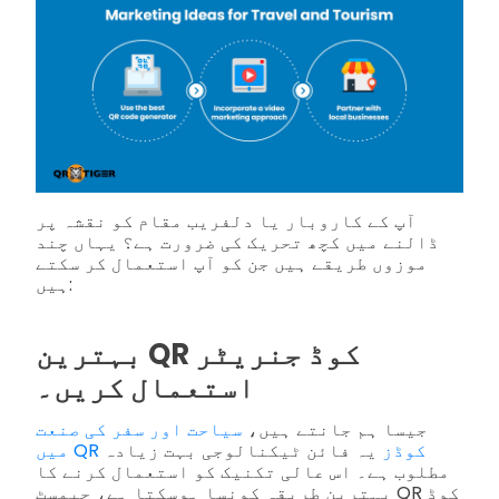
آپ کے کاروبار یا دلفریب مقام کو نقشہ پر
ڈالنے میں کچھ تحریک کی ضرورت ہے؟ یہاں چند
موزوں طریقے ہیں جن کو آپ استعمال کر سکتے
ہیں:
بہترین QR کوڈ جنریٹر
استعمال کریں۔
جیسا ہم جانتے ہیں،
سیاحت اور سفر کی صنعت
میں QR کوڈز
یہ فائن ٹیکنالوجی بہت زیادہ
مطلوب ہے۔ اس عالی تکنیک کو استعمال کرنے کا
بہترین طریقہ کونسا ہوسکتا ہے، جیمسٹ QR کوڈ