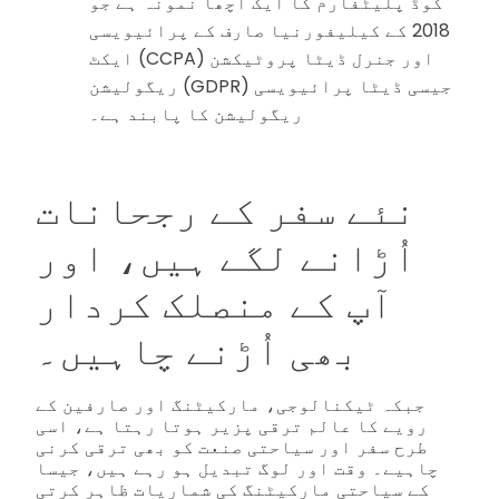
کوڈ پلیٹفارم کا ایک اچھا نمونہ ہے جو
2018 کے کیلیفورنیا صارف کے پرائیویسی
ایکٹ (CCPA) اور جنرل ڈیٹا پروٹیکشن
ریگولیشن (GDPR) جیسی ڈیٹا پرائیویسی
ریگولیشن کا پابند ہے۔
نئے سفر کے رجحانات
اُڑانے لگے ہیں، اور
آپ کے منصلک کردار
بھی اُڑنے چاہیں۔
جبکہ ٹیکنالوجی، مارکیٹنگ اور صارفین کے
رویے کا عالم ترقی پزیر ہوتا رہتا ہے، اسی
طرح سفر اور سیاحتی صنعت کو بھی ترقی کرنی
چاہیے۔ وقت اور لوگ تبدیل ہو رہے ہیں، جیسا
کے سیاحتی مارکیٹنگ کی شماریات ظاہر کرتی