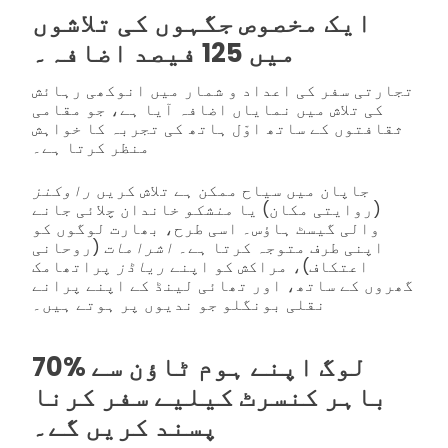
ایک مخصوص جگہوں کی تلاشوں
میں 125 فیصد اضافہ۔
تجارتی سفر کی اعداد و شمار میں انوکھی رہائش
کی تلاش میں نمایاں اضافہ آیا ہے، جو مقامی
ثقافتوں کے ساتھ اوّل ہاتھ کی تجربہ کا خواہش
منظر کرتا ہے۔
جاپان میں سیاح ممکن ہے تلاش کریں
راوکنز
(روایتی مکان) یا
منشکو
خاندان چلائی جانے
والی گیسٹ ہاؤس۔ اسی طرح، بھارت لوگوں کو
اپنی طرف متوجہ کرتا ہے۔
اشرامات
(روحانی
اعتکاف)، مراکش کو اپنے
ریاڈز
پراتھامک
گھروں کے ساتھ، اور تھائی لینڈ کے اپنے پرانے
نقلی بونگلو جو ندیوں پر ہوتے ہیں۔
70% لوگ اپنے ہوم ٹاؤن سے
باہر کنسرٹ کیلیے سفر کرنا
پسند کریں گے۔