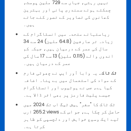
نہیں رہتی، جہاں سے 729 ملین پوسٹ،
چمکتے ہوئے سمندری پانی اور بہترین
کھانوں کی تصاویر کے تصور کئے جاتے
ہیں۔
ریاستہائے متحدہ میں انسٹاگرام کے
زیادہ تر صارفین (64.8 ملین) 24 سے 34
سال کی عمر کے درمیان ہیں، جبکہ کم
اندوں والے (0.115 ملین) 13 سے 17 سال کی
عمر کے درمیان ہیں۔
ٹک ٹاک۔
یہ وابا آور ایپ نے چھوٹی فارم
کے مواد کی استعمال میں بے پناہ اضافہ
کیا ہے، جس نے یوٹیوب اور انسٹاگرام
جیسے پلیٹ فارمز پر بھی اثر ڈالا ہے۔
ٹک ٹاک کا "سفر" ہیش ٹیگ اب تک 2024 میں
265.2 ارب views حاصل کر چکا ہے، جو اس کے
لیے ایک وسیع خواہش اور دلچسپی کو ظاہر
کرتا ہے۔