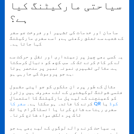
سیاحتی مارکیٹنگ کیا
ہے؟
سامان اور خدمات کی تشہیر اور فروخت جو سفر
کے شعبے سے تعلق رکھتی ہے، اسے سفری مارکیٹنگ
کہا جاتا ہے۔
یہ کسی بھی چیز پر زمینداری اور نقل و حرکت سے
لے کر کام کرنے تک کہ سب کچھ کو دنبال کرسکتا
ہے. مثالی تشہیری نمونہ نمبر پر منحصر ہوتا
ہے جو پروموٹ کی جارہی ہو.
مثال کے طور پر، ان ملکوں کو جو اپنی مقبول
فلمی شوٹنگ لوکیشنوں کے لئے معروف ہیں وزٹرز
کو کھینچنے کے لیے پل مارکیٹنگ کا استعمال
سفر کا QR کوڈ
یا
کرنے کا فائدہ ہو سکتا ہے۔
سفری رہنامے شائع کرنا یا انسٹاگرام یا ٹک
ٹاک پر دلکش مواد شائع کرنا۔
یہ سیاحت کرنے والے لوگوں کے لیے بھی ہے جو
اپنے پسندیدہ اسکرین دنیوں میں پاوٹ بھرنے