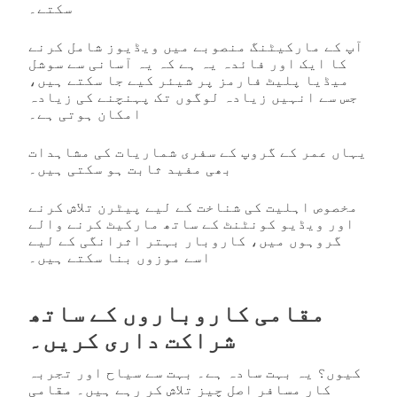
سکتے۔
آپ کے مارکیٹنگ منصوبے میں ویڈیوز شامل کرنے
کا ایک اور فائدہ یہ ہے کہ یہ آسانی سے سوشل
میڈیا پلیٹ فارمز پر شیئر کیے جا سکتے ہیں،
جس سے انہیں زیادہ لوگوں تک پہنچنے کی زیادہ
امکان ہوتی ہے۔
یہاں عمر کے گروپ کے سفری شماریات کی مشاہدات
بھی مفید ثابت ہو سکتی ہیں۔
مخصوص اہلیت کی شناخت کے لیے پیٹرن تلاش کرنے
اور ویڈیو کونٹنٹ کے ساتھ مارکیٹ کرنے والے
گروہوں میں، کاروبار بہتر اثرانگی کے لیے
اسے موزوں بنا سکتے ہیں۔
مقامی کاروباروں کے ساتھ
شراکت داری کریں۔
کیوں؟ یہ بہت سادہ ہے۔ بہت سے سیاح اور تجربہ
کار مسافر اصل چیز تلاش کر رہے ہیں۔ مقامی