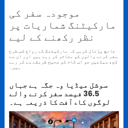
موجودہ سفر کی
مارکیٹنگ شماریات پر
نظر رکھنے کے لیے
جانچ پڑتال کریں کہ مارکیٹنگ کے رواج کس طرح
سفر کرنے والوں کو متاثر کر رہے ہیں اور ان سے
کچھ سیکھیں جو اس کام کو صحیح طریقے سے کر رہے
ہیں۔
سوشل میڈیا وہ جگہ ہے جہاں
36.5 فیصد سفر کرنے والے
لوگوں کاۦ آفت کا ذریعہ ہے۔