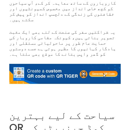
کاروباروں کے ساتھ معاہدہ کر کے، آپ سیاحوں
کو کچھ خاص انداز میں مخصوص کمیونٹیوں اور
ثقافتوں کی زندگی کے دلچسپ انداز کو پیش کر
سکتے ہیں۔
یہ شراکتیں سفر کی صنعت کے لئے بھی ایک مثبت
تصویر بناتی ہیں، کیونکہ مقامی کاروبار کی
حمایت عام طور پر ماحولیاتی مستقلی اور
یادگار کہانیوں کا مظہر ہوتی ہے جسے دوستوں
کو گھر واپس بتانے کا موقع بھی ملتا ہے۔
سیاحت کے لیے بہترین
QR کوڈ جینریٹر کی