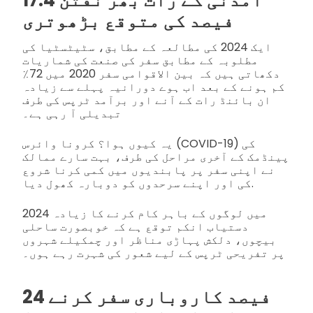
آمدنی کے رات بھر نقتن 17.4
فیصد کی متوقع بڑھوتری
ایک 2024 کی مطالعہ کے مطابق، سٹیٹسٹیا کی
مطلوبہ کے مطابق سفر کی صنعت کی شماریات
دکھاتی ہیں کہ بین الاقوامی سفر 2020 میں 72٪
کم ہونے کے بعد اب ہوے دورانیہ پہلے سے زیادہ
ان بائنڈ رات کے آنے اور برآمد ٹرپس کی طرف
تبدیلی آ رہی ہے۔
یہ کیوں ہوا؟ کرونا وائرس (COVID-19) کی
پینڈمک کے آخری مراحل کی طرف، بہت سارے ممالک
نے اپنی سفر پر پابندیوں میں کمی کرنا شروع
کی اور اپنے سرحدوں کو دوبارہ کھول دیا.
2024 میں لوگوں کے باہر کام کرنے کا زیادہ
دستیاب انکم توقع ہے کہ خوبصورت ساحلی
بیچوں، دلکش پہاڑی مناظر اور چمکیلے شہروں
پر تفریحی ٹرپس کے لیے شعور کی شہرت رہے ہوں۔
24 فیصد کاروباری سفر کرنے