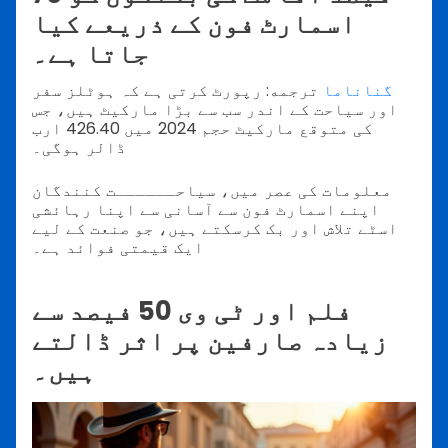
اسمارٹ فون کے ذریعے کیا
جاتا ہے۔
گناناما
ترجمه: رپورٹ کرتی ہے کہ ہوٹلز سفر
اور سیاحت کے اندر سب سے بڑا مارکیٹ ہیں، جس
کی متوقع مارکیٹ حجم 2024 میں 426.40 ارب
ڈالر ہوگی۔
معلومات کی عصر میں، سیاحــــــت کنندگان
اپنے اسمارٹ فون سے آسانی سے اپنا رہائشی
اسٹے تلاش اور بک کرسکتے ہیں، جو صنعت کے لیے
ایک قیمتی فوائد ہے۔
فلم اور ٹی وی 50 فیصد سے
زیادہ صارفین پر اثر ڈالتے
ہیں۔