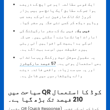
ایک قومی مطالعہ ایم جی ایچ کے ذریعے
ہوا جس کے مطابق ٵیک پانچ سو بیس ہزار
کروڑ ٹک ٹاک صارفین نے اس کے بعد جب
ویڈیو دیکھ کر کسی نئی جگہ پر سفر کیا۔
فیس بک۔
فیس بک کے سفر مارکیٹنگ کی
امارات اچانک سامنے آ سکتی ہیں۔ جب کہ
اس کی بے اہمیت کی افواہیں آتی رہتی
ہیں، حقیقت میں اس سے بہت اگے ہے۔
یہ مقبول سوشل نیٹ ورکنگ ویب سائٹ اب
بھی استعمال ہوتی ہے۔
57 فیصد مارکیٹرز
اور یہ سب سے زیادہ واقعی فائدہ دینے
والے پلیٹفارموں میں شامل ہے۔
سیاحت میں QR کوڈ کا استعمال
210 فیصد تک بڑھ گیا ہے۔
مقبول QR (Quick Response) کوڈ کو اس کی خفیہ