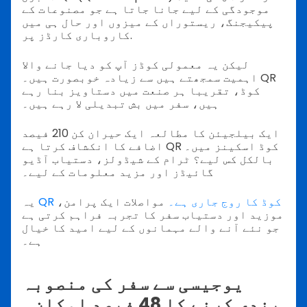
موجودگی کے لیے جانا جاتا ہے جو مصنوعات کے
پیکیجنگ، ریستوراں کے میزوں اور حال ہی میں
کاروباری کارڈز پر.
لیکن یہ معمولی کوڈز آپ کو دیا جانے والا
اہمیت سمجھتے ہیں سے زیادہ خوبصورت ہیں۔ QR
کوڈ، تقریبا ہر صنعت میں دستاویز بنا رہے
ہیں، سفر میں بش تبدیلی لا رہے ہیں۔
ایک بیلجیئن کا مطالعہ ایک حیران کن 210 فیصد
اضافے کا انکشاف کرتا ہے QR کوڈ اسکینز میں۔
بالکل کس لیے؟ ٹرام کے شیڈولز، دستیاب آڈیو
گائیڈز اور مزید معلومات کے لیے۔
QR کوڈ کا روج جاری ہے۔
مواصلات ایک پرامن،
یہ
موزید اور دستیاب سفر کا تجربہ فراہم کرتی ہے
جو نئے آنے والے مہمانوں کے لیے امید کا خیال
ہے۔
یوجیسی سے سفر کی منصوبہ
بندی کرنے کا 48 فیصد امکان۔