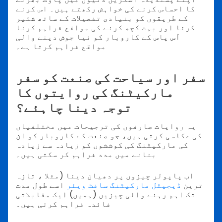
کا احساس کرنے کی خواہش رکھتے ہیں۔ اس کرنے
کے طریقوں کو بنیادی تفصیلات کے ساتھ شئیر
کرنا اور بہت کچھ کرنے کی مواقع فراہم کرنا
آس پاس کے کاروبار کو نیا جوش دینے والی
مواقع فراہم کرتا ہے۔
سفر اور سیاحت کی صنعت کو سفر
مارکیٹنگ کی روایتوں کا
توجہ دینا چاہئے؟
یہ روایات صارفوں کی ترجیحات میں مختلفیاں
کی عکاسی کرتی ہیں، جو صنعت کے کاروبار کو ان
کی مارکیٹنگ کی کوششوں کو زیادہ سے زیادہ
بنانے میں مدد فراہم کر سکتی ہیں۔
اب پاپولر چیزوں پر دھیان دینا (مثلا ، تازہ
ترین
ڈیجیٹل مارکیٹنگ سافٹ ویئر
اسے طول مدت
تک اہم رہنے والی چیزیں (ہمیں) ایک مقابلاتی
فائدہ فراہم کرتی ہیں۔