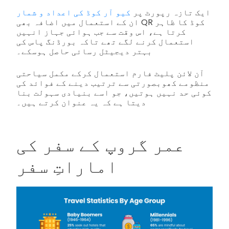
ایک تازہ رپورٹ پر
کیو آر کوڈ کی اعداد و شمار
ان کے استعمال میں اضافہ بھی QR کوڈ کا ظاہر
کرتا ہے، اس وقت سے جب ہوائی جہاز انہیں
استعمال کرنے لگے تھے تاکہ بورڈنگ پاس کی
بہتر دیجیٹل رسائی حاصل ہوسکے۔
آن لائن پلیٹ فارم استعمال کرکے مکمل سیاحتی
منظومے کھوبصورتی سے ترتیب دینے کے فوائد کی
کوئی حد نہیں ہوتیں، جو اسے بنیادی سہولت بنا
دیتا ہے کہ یہ عنوان کرتے ہیں۔
عمر گروپ کے سفر کی
اماراتِ سفر