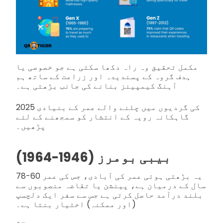
مکمل تحقیق وہ راہ دکھا سکتی ہے جو خصوصی یا
ہدف گروہ کے پسندیدہ اور زراعت کے ساتھ ہم
آہنگ کیمپینز بنانے کی جانب بڑهتی ہے۔
2025 کی گردیوں میں چلنے والے عمر کے بنیادی
گاہکانہ رویہ کے انتشار کو سمجھنے کے لئے
پڑھیں۔
بیبی بومرز (1946-1964)
یہ بڑھتی ہوئی عمر کی آبادی، جس کی عمر 60-78
سال کے درمیان ہے، پینشن یا تقاضہ منصوبوں سے
بلند درآمد حاصل کرتی ہے جس سے سفر ایک دلچسپ
(اور ممکنہ) اختیار بنتا ہے۔