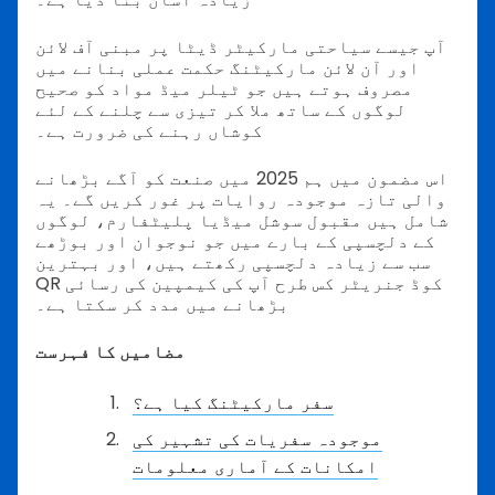
آپ جیسے سیاحتی مارکیٹر ڈیٹا پر مبنی آف لائن
اور آن لائن مارکیٹنگ حکمت عملی بنانے میں
مصروف ہوتے ہیں جو ٹیلر میڈ مواد کو صحیح
لوگوں کے ساتھ ملا کر تیزی سے چلنے کے لئے
کوشاں رہنے کی ضرورت ہے۔
اس مضمون میں ہم 2025 میں صنعت کو آگے بڑھانے
والی تازہ موجودہ روایات پر غور کریں گے۔ یہ
شامل ہیں مقبول سوشل میڈیا پلیٹفارم، لوگوں
کے دلچسپی کے بارے میں جو نوجوان اور بوڑھے
سب سے زیادہ دلچسپی رکھتے ہیں، اور بہترین
QR کوڈ جنریٹر کس طرح آپ کی کیمپین کی رسائی
بڑھانے میں مدد کر سکتا ہے۔
مضامیں کا فہرست
سفر مارکیٹنگ کیا ہے؟
موجودہ سفریات کی تشہیر کی
امکانات کے آماری معلومات