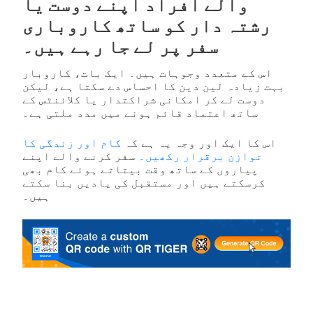
والے افراد اپنے دوست یا
رشتہ دار کو ساتھ کاروباری
سفر پر لے جا رہے ہیں۔
اس کے متعدد وجوہات ہیں۔ ایک بات، کاروبار
بہت زیادہ لین دین کا احساس دے سکتا ہے، لیکن
دوست لے کر امکانی شراکتدار یا کلائنٹس کے
ساتھ اعتماد قائم ہونے میں مدد ملتی ہے۔
اس کا ایک اور وجہ یہ ہے کہ
کام اور زندگی کا
توازن برقرار رکھیں۔
سفر کرنے والے اپنے
پیاروں کے ساتھ وقت بیتاتے ہوئے کام بھی
کرسکتے ہیں اور مستقبل کی یادیں بنا سکتے
ہیں۔