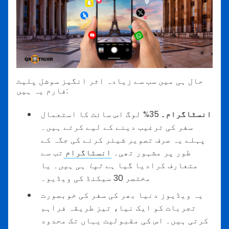
حال ہی میں سب سے زیادہ اثر انگیز سوشل پلیٹ
فارم یہ ہیں:
انسٹاگرام۔
35% لوگ اس سائٹ کا استعمال
سفر کی ترغیب دینے کے لیے کرتے ہیں۔
پہلے یہ صرف تصویر شیئر کرنے کی جگہ کے
طور پر مشہور تھی۔
انسٹاگرام
تب سے
متعارف کرادیا گیا ہے
ٹپا ہی ہیں۔
یا
مختصر 30 سیکنڈ کی ویڈیو۔
یہ ویڈیوز دنیا بھر کی سفر کی خوبصورت
تجربات کو ایک نیا، تیز طریقہ فراہم
کرتی ہیں۔ اس کی مقبولیت یہاں تک محدود