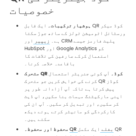
خصوصیات
ہوشیار ترکیبات۔
ایک قابل QR کوڈ میکر
ورسٹائل اٹومیشن ٹولز کے ساتھ جوڑ سکتا
ہے۔
زیپیر
اور CRM پلیٹ فارمز جیسے
HubSpot اور Google Analytics کو
استعمال کرکے صارفین کی تلاشات کا
باقاعدہ خلاصہ کرنا۔
متحرک QR کوڈ۔
آپ کوئی جنریٹر استعمال
کرنے کی خواہش کریں جو متحرک QR کوڈز
پیش کرتا ہے تاکہ آپ آزادانہ طور پر
اپنی مارکیٹنگ مہمات بنا سکیں، اپ ڈیٹ
کر سکیں، اور تبدیل کر سکیں۔ آپ ان کی
کارکردگی کو مانیٹر کرتے ہوئے دیکھ
سکتے ہیں۔
QR بغلے
ایک مکمل QR
محفوظ اور محفوظ۔