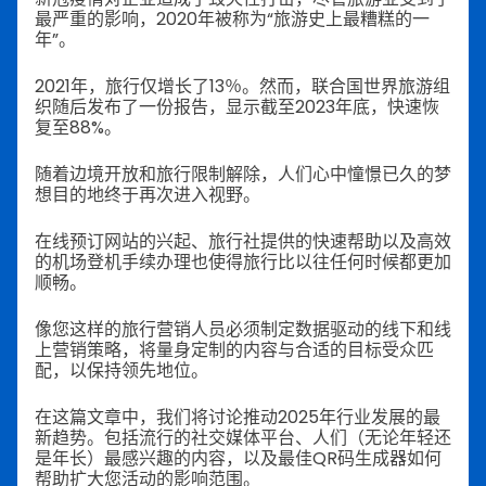
最严重的影响，2020年被称为“旅游史上最糟糕的一
年”。
2021年，旅行仅增长了13％。然而，联合国世界旅游组
织随后发布了一份报告，显示截至2023年底，快速恢
复至88%。
随着边境开放和旅行限制解除，人们心中憧憬已久的梦
想目的地终于再次进入视野。
在线预订网站的兴起、旅行社提供的快速帮助以及高效
的机场登机手续办理也使得旅行比以往任何时候都更加
顺畅。
像您这样的旅行营销人员必须制定数据驱动的线下和线
上营销策略，将量身定制的内容与合适的目标受众匹
配，以保持领先地位。
在这篇文章中，我们将讨论推动2025年行业发展的最
新趋势。包括流行的社交媒体平台、人们（无论年轻还
是年长）最感兴趣的内容，以及最佳QR码生成器如何
帮助扩大您活动的影响范围。