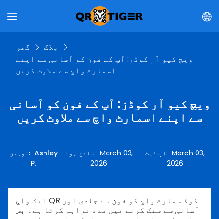
بلاگ
گھر
ویچ کیو آر کوڈز: آپ کے فون کو آسانی سے اپنے
اسمارٹ واچ سے ملاوٹ کریں
ویچ کیو آر کوڈز: آپ کے فون کو آسانی
سے اپنے اسمارٹ واچ سے ملاوٹ کریں
March 03,
:
اپ ڈیٹ
March 03,
:
شائع ہوا
Ashley
:
توہین
P.
2026
2026
ایک واچ QR کوڈ سمارٹ واچ کو فون سے جلدی اور
آسانی سے سنک کرنے میں مدد فراہم کرتا ہے۔ بس