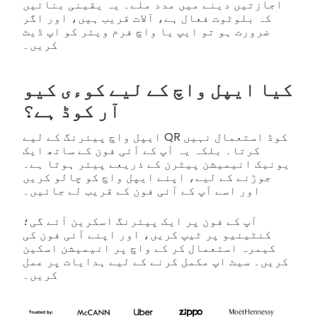
اجازتیں دینے میں مدد ملے۔ یہ یقینی بنائیں
کہ بلوٹوت فعال ہے، آلات قریب ہیں، اور اگر
ضرورت ہو تو ایپ یا واچ فرم ویئر کو اپ ڈیٹ
کریں۔
کیا ایپل واچ کے لیے کوءی کیو
آر کوڈ ہے؟
ایپل واچ پیئرنگ کے لیے QR کوڈ استعمال نہیں
کرتا۔ بلکہ یہ آپ کے آئی فون کے ساتھ ایک
یونیک انیمیشن پیٹرن کے ذریعے پیئر ہوتا ہے۔
جوڑنے کے لیے، اپنے ایپل واچ کو چالو کریں
اور اسے آپ کے آئی فون کے قریب لے جائیں۔
آپ کے فون پر ایک پیئرنگ اسکرین آئے گی؛
کنٹینیو پر ٹیپ کریں، اور اپنے آئی فون کی
کیمرہ استعمال کر کے واچ پر انیمیشن اسکین
کریں۔ سیٹ اپ مکمل کرنے کے لیے ہدایات پر عمل
کریں۔