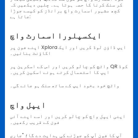
کر سنک کرنا کا حصہ ہوتا ہے۔ چلیں دیکھیں کہ
کچھ مشہور اسمارٹ واچ برانڈز کو کیسے جوڑا
جاتا ہے:
ایکسپلورا اسمارٹ واچ
اپنے فون پر Xplora ایپ ڈاؤن لوڈ کریں اور ایک
اکاؤنٹ بنائیں۔
واٹچ کو چالو کریں اور اس کے اسکرین پر QR کوڈ
ایپ کا استعمال کرتے ہوئے اسکین کریں۔
واٹچ خود بخود ایپ کے ساتھ سنک ہو جائے گی۔
ایپل واچ
اپنی ایپل واچ کو چالو کریں اور اسے اپنے آئی
فون کے قریب رکھیں۔
آپ کا فون آپ کو جوڑنے کی ہدایت دے گا؛ "جاری