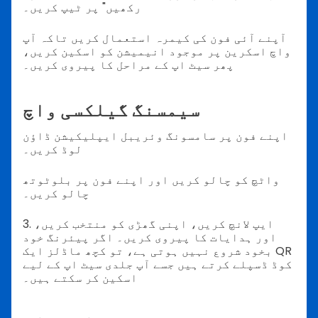
رکھیں" پر ٹیپ کریں۔
آپنے آئی فون کی کیمرہ استعمال کریں تاکہ آپ
واچ اسکرین پر موجود انیمیشن کو اسکین کریں،
پھر سیٹ اپ کے مراحل کا پیروی کریں۔
سیمسنگ گیلکسی واچ
اپنے فون پر سامسونگ وئریبل ایپلیکیشن ڈاؤن
لوڈ کریں۔
واٹچ کو چالو کریں اور اپنے فون پر بلوٹوتھ
چالو کریں۔
3. ایپ لانچ کریں، اپنی گھڑی کو منتخب کریں،
اور ہدایات کا پیروی کریں۔ اگر پیئرنگ خود
بخود شروع نہیں ہوتی ہے، تو کچھ ماڈلز ایک QR
کوڈ ڈسپلے کرتے ہیں جسے آپ جلدی سیٹ اپ کے لیے
اسکین کر سکتے ہیں۔