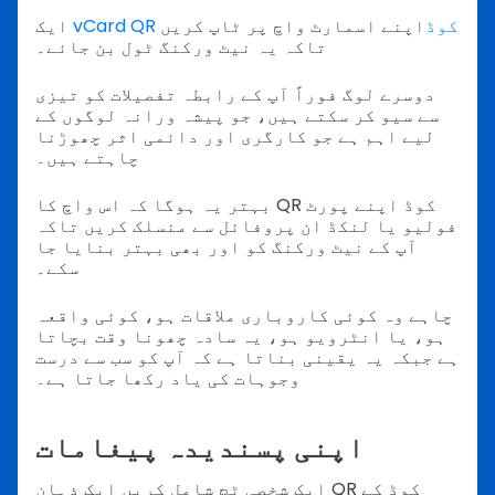
vCard QR کوڈ
اپنے اسمارٹ واچ پر ٹاپ کریں
ایک
تاکہ یہ نیٹ ورکنگ ٹول بن جائے۔
دوسرے لوگ فوراً آپ کے رابطہ تفصیلات کو تیزی
سے سیو کر سکتے ہیں، جو پیشہ ورانہ لوگوں کے
لیے اہم ہے جو کارگری اور دائمی اثر چھوڑنا
چاہتے ہیں۔
بہتر یہ ہوگا کہ اس واچ کا QR کوڈ اپنے پورٹ
فولیو یا لنکڈ ان پروفائل سے منسلک کریں تاکہ
آپ کے نیٹ ورکنگ کو اور بھی بہتر بنایا جا
سکے۔
چاہے وہ کوئی کاروباری ملاقات ہو، کوئی واقعہ
ہو، یا انٹرویو ہو، یہ سادہ چھونا وقت بچاتا
ہے جبکہ یہ یقینی بناتا ہے کہ آپ کو سب سے درست
وجوہات کی یاد رکھا جاتا ہے۔
اپنی پسندیدہ پیغامات
ایک شخصی ٹچ شامل کریں ایک ذہان QR کوڈ کے