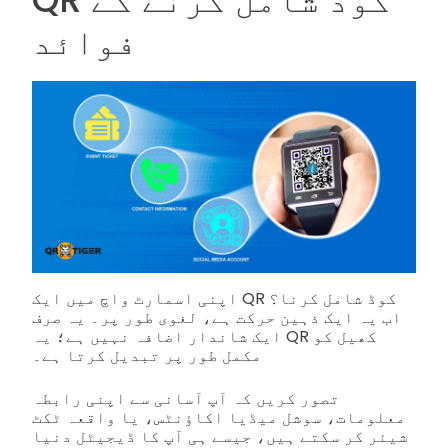
فوائد
اپنی اسمارٹ واچ میں ایک QR کوڈ شامل کرنا؟
اب یہ ایک ذہین حرکت ہے، لغوی طور پر۔ یہ صرف
ایک شاندار اضافہ نہیں ہے؛ یہ QR کھیل کو
مکمل طور پر تبدیل کرتا ہے۔
تصور کریں کہ آپ آسانی سے اپنی رابطہ
معلومات، سوشل میڈیا اکاؤنٹس، یا واقعہ ٹکٹ
شیئر کر سکتے ہیں، جیسے ہی آپ کا ڈیجیٹل دنیا