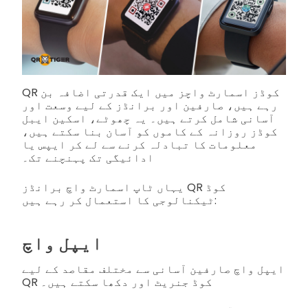
QR کوڈز اسمارٹ واچز میں ایک قدرتی اضافہ بن
رہے ہیں، صارفین اور برانڈز کے لیے وسعت اور
آسانی شامل کرتے ہیں۔ یہ چھوٹے، اسکین ایبل
کوڈز روزانہ کے کاموں کو آسان بنا سکتے ہیں،
معلومات کا تبادلہ کرنے سے لے کر ایپس یا
ادائیگی تک پہنچنے تک۔
یہاں ٹاپ اسمارٹ واچ برانڈز QR کوڈ
ٹیکنالوجی کا استعمال کر رہے ہیں:
ایپل واچ
ایپل واچ صارفین آسانی سے مختلف مقاصد کے لیے
QR کوڈ جنریٹ اور دکھا سکتے ہیں۔