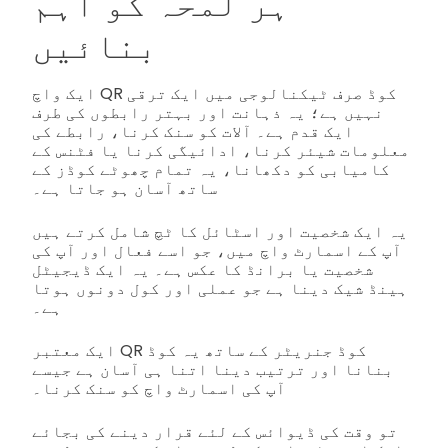
ہر لمحہ کو اہم
بنائیں
ایک واچ QR کوڈ صرف ٹیکنالوجی میں ایک ترقی
نہیں ہے؛ یہ ذہانت اور بہتر رابطوں کی طرف
ایک قدم ہے۔ آلات کو سنک کرنا، رابطے کی
معلومات شیئر کرنا، ادائیگی کرنا یا فٹنس کے
کامیابی کو دکھانا، یہ تمام چھوٹے کوڈز کے
ساتھ آسان ہو جاتا ہے۔
یہ ایک شخصیت اور اسٹائل کا ٹچ شامل کرتے ہیں
آپ کے اسمارٹ واچ میں، جو اسے فعال اور آپ کی
شخصیت یا برانڈ کا عکس ہے۔ یہ ایک ڈیجیٹل
ہینڈ شیک دینا ہے جو عملی اور کول دونوں ہوتا
ہے۔
ایک معتبر QR کوڈ جنریٹر کے ساتھ یہ کوڈ
بنانا اور ترتیب دینا اتنا ہی آسان ہے جیسے
آپ کی اسمارٹ واچ کو سنک کرنا۔
تو وقت کی ڈیوائس کے لئے قرار دینے کی بجائے