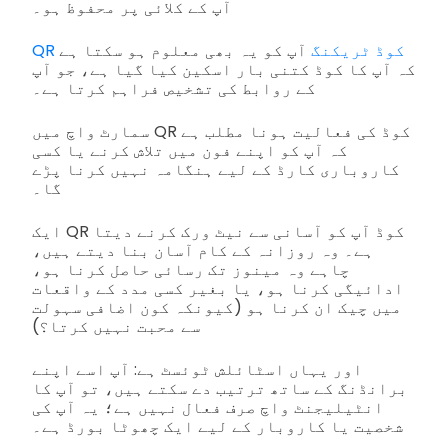
آپ کے کلائی پر محفوظ ہو۔
QR کوڈ ٹریکنگ
آپ کو یہ بھی معلوم ہو سکتا ہے
کہ آپ کا کوڈ کتنی بار اسکین کیا گیا ہے، جو آپ
کے روابط کی تشخیص فراہم کرتا ہے۔
سمارٹ واچ میں QR کوڈ کی فعالیت ہونا مطلب ہے
کہ آپ کو اپنے فون میں تلاش کرنے یا کسی
کاروباری کارڈ کے لیے ہنگامہ نہیں کرنا پڑے
گا۔
ایک QR کوڈ آپ کو آسانی سے نیٹ ورک کرنے دیتا
ہے۔ وہ روزانہ کے کام آسان بنا دیتے ہیں،
چاہے وہ مینوز تک رسائی حاصل کرنا ہو،
ادائیگی کرنا ہو، یا بغیر کسی مدد کے واقعات
میں چیک ان کرنا ہو (کیونکہ کون اضافی سہولت
سے محبت نہیں کرتا؟)
اور یہاں اسٹائلش ٹوئسٹ ہے: آپ اسے اپنے
برانڈنگ کے ساتھ ترتیب دے سکتے ہیں، تو آپ کا
انٹیلیجنٹ واچ صرف فعال نہیں ہے؛ یہ آپ کی
شخصیت یا کاروبار کے لیے ایک چھوٹا بورڈ ہے۔