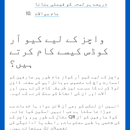
ذریعے ہر لمحہ کو قیمتی بنانا
عام سوالات
واچز کے لیے کیو آر
کوڈس کیسے کام کرتے
ہیں؟
واچز کے لیے کیو آر کوڈز عام طور پر صارفین کو
اسمارٹ واچ کے مخصوص موبائل ایپ کی صفحہ ڈاؤن
لوڈ کرنے کا سب سے تیز طریقہ کام کرتے ہیں اور
آلات اور ان کی انشاط کو سنک کرنے کے لیے۔
انہیں ان لنکس کو بھی آن لائن مواد یا خدمات سے
جوڑا جا سکتا ہے جب انہیں اسکین کیا جائے۔
مثال کے طور پر، واچز کے QR کوڈ صارفین کو ان
کی شخصی یا طبی معلومات، رابطے یا ادائیگی کی
تفصیلات تک پہنچاتے ہیں۔