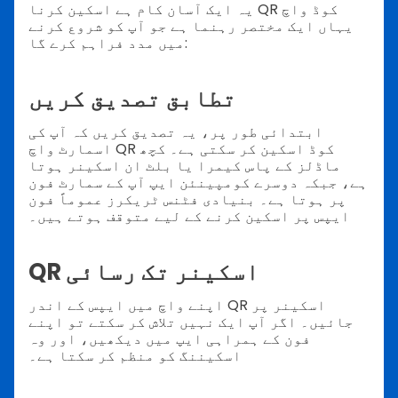
QR کوڈ واچ
یہ ایک آسان کام ہے اسکین کرنا
یہاں ایک مختصر رہنما ہے جو آپ کو شروع کرنے
میں مدد فراہم کرے گا:
تطابق تصدیق کریں
ابتدائی طور پر، یہ تصدیق کریں کہ آپ کی
اسمارٹ واچ QR کوڈ اسکین کر سکتی ہے۔ کچھ
ماڈلز کے پاس کیمرا یا بلٹ ان اسکینر ہوتا
ہے، جبکہ دوسرے کومپینئن ایپ آپ کے سمارٹ فون
پر ہوتا ہے۔ بنیادی فٹنس ٹریکرز عموماً فون
ایپس پر اسکین کرنے کے لیے متوقف ہوتے ہیں۔
QR اسکینر تک رسائی
اپنے واچ میں ایپس کے اندر QR اسکینر پر
جائیں۔ اگر آپ ایک نہیں تلاش کر سکتے تو اپنے
فون کے ہمراہی ایپ میں دیکھیں، اور وہ
اسکیننگ کو منظم کر سکتا ہے۔