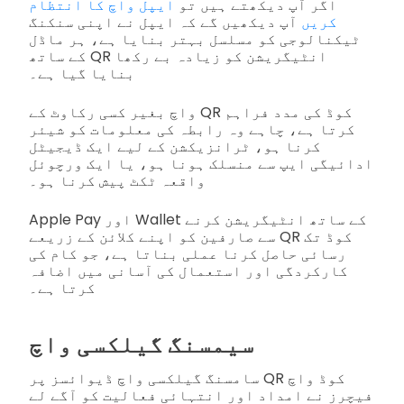
اگر آپ دیکھتے ہیں تو
ایپل واچ کا انتظام
کریں
آپ دیکھیں گے کہ ایپل نے اپنی سنکنگ
ٹیکنالوجی کو مسلسل بہتر بنایا ہے، ہر ماڈل
کے ساتھ QR انٹیگریشن کو زیادہ بے رکھا
بنایا گیا ہے۔
واچ بغیر کسی رکاوٹ کے QR کوڈ کی مدد فراہم
کرتا ہے، چاہے وہ رابطہ کی معلومات کو شیئر
کرنا ہو، ٹرانزیکشن کے لیے ایک ڈیجیٹل
ادائیگی ایپ سے منسلک ہونا ہو، یا ایک ورچوئل
واقعہ ٹکٹ پیش کرنا ہو۔
Apple Pay اور Wallet کے ساتھ انٹیگریشن کرنے
سے صارفین کو اپنے کلائن کے زریعے QR کوڈ تک
رسائی حاصل کرنا عملی بناتا ہے، جو کام کی
کارکردگی اور استعمال کی آسانی میں اضافہ
کرتا ہے۔
سیمسنگ گیلکسی واچ
سامسنگ گیلکسی واچ ڈیوائسز پر QR کوڈ واچ
فیچرز نے امداد اور انتہائی فعالیت کو آگے لے