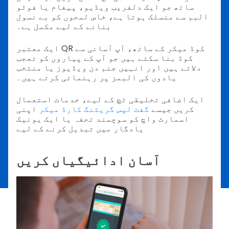
ساتھ جو ایک دلفریب ویڈیو، پیغام یا فوٹو
البم سے منسلک ہوتا ہے، خاص لمحوں کو بے نسول
بنانے کے لیے مکمل ہے۔
ایک معتبر QR کوڈ میکر کے ساتھ، آپ آسانی سے
کوڈ بنا سکتے ہیں جو آپ کے پیاروں کو تعجب
دلاتے ہیں اور انہیں جنم دن ویڈیوز یا منتخب
یادوں کی البمز پر رہنمائی کرتے ہیں۔
ایک اضافی تخلیقی ٹچ کے لیے، خدمات استعمال
کریں جیسے
گفٹ لپس گریٹنگ کارڈ میکر
اپنی
اسمارٹ واچ کو سوچمند تحفہ یا ایک یونیک
یادگار میں تبدیل کرنے کے لیے
آسان ادائیگیاں کریں