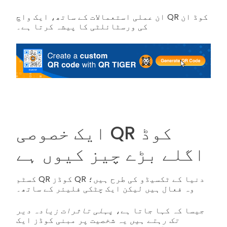
ان عملی استعمالات کے ساتھ، ایک واچ QR کوڈ ان
کی ورسٹائلٹی کا پیشہ کرتا ہے۔
ایک خصوصی QR کوڈ
اگلے بڑے چیز کیوں ہے
کسٹم QR کوڈز QR دنیا کے ٹکسیڈو کی طرح ہیں؛
وہ فعال ہیں لیکن ایک چٹکی فلیئر کے ساتھ۔
جیسا کہ کہا جاتا ہے،
پہلی تاثرات زیادہ دیر
تک رہتے ہیں
یہ شخصیت پر مبنی کوڈز ایک