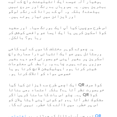
ہوشیار آلہ جیسے ایک انٹیلیجنٹ واچ کے لیے
بہترین ہیں۔ یہ بس وہاں بے رنگ اور مربع نہیں
بیٹھتے؛ بلکہ وہ آپ کے برانڈ کے رنگ، لوگو
اور ڈیزائن میں تیار ہوتے ہیں۔
اس طرح سوچیں: کیا آپ ایک بورنگ سیاہ اور سفید
کوڈ اسکین کریں یا ایک ایسا جو واقعی کوشش کر
رہا ہو؟ بالکل۔
یہ چھوٹے گوہر مختلف کاموں کے لیے کافی
ورسٹائل ہیں جو ایک انتہائی ذرا سمارٹ واچ
اسکرین پر بغیر اپنی خوبصورتی کھو دیے بغیر
موزوں ہوتے ہیں، چاہے وہ رابطہ کی معلومات
شیئر کرنا ہو، ایپلیکیشن لانچ کرنا ہو یا
خصوصی مواد کو انلاک کرنا ہو۔
ایک اچھی طرح سے ڈیزائن کیا گیا QR کوڈ صرف
خوبصورت نظر آتا ہے؛ بلکہ اعتماد بھی بناتا
ہے۔ چلو اس بات کا سامنا کریں: اگر QR کوڈ
مشکوک نظر آتا ہے، تو کوئی اپنی ڈیٹا پلان کو
اس پر خطرہ میں ڈالنے کا خطرہ نہیں لے گا۔
تو، جب آپ اسٹائل کو جوڑتے ہیں
اختصاصی QR