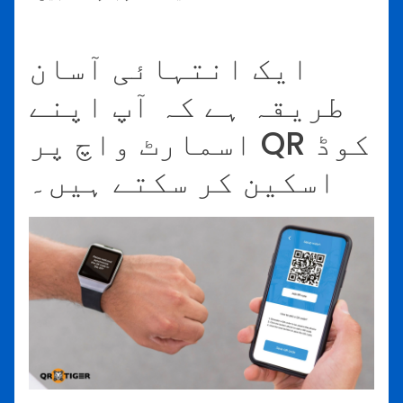
ایک انتہائی آسان
طریقہ ہے کہ آپ اپنے
اسمارٹ واچ پر QR کوڈ
اسکین کر سکتے ہیں۔