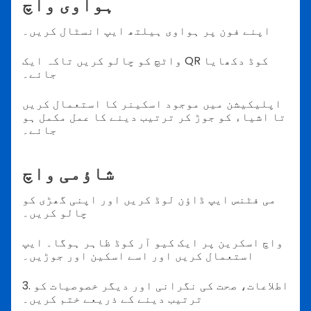
ہواوی واچ
اپنے فون پر ہواوی ہیلتھ ایپ انسٹال کریں۔
واٹچ کو چالو کریں تاکہ ایک QR کوڈ دکھایا
جائے۔
اپلیکیشن میں موجود اسکینر کا استعمال کریں
تا اشیاء کو جوڑ کر ترتیب دینے کا عمل مکمل ہو
جائے۔
شاؤمی واچ
می فٹنس ایپ ڈاؤن لوڈ کریں اور اپنی گھڑی کو
چالو کریں۔
واچ اسکرین پر ایک کیو آر کوڈ ظاہر ہوگا۔ ایپ
استعمال کریں اور اسے اسکین اور جوڑیں۔
3. اطلاعات، صحت کی نگرانی اور دیگر خصوصیات کو
ترتیب دینے کے ذریعے ختم کریں۔