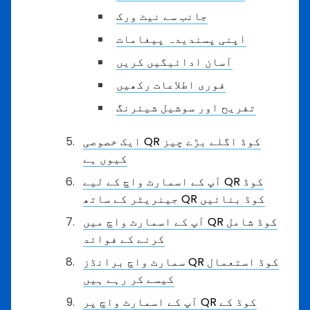
جانب سے نیٹ ورک
اپنی پسندیدہ پیغامات
آسان ادائیگیں کریں
فوری اطلاعات رکھیں
تفریح اور سوشیل شیئرنگ
ایک خصوصی QR کوڈ اگلے بڑے چیز
کیوں ہے
آپ کے اسمارٹ واچ کے لیے QR کوڈ
جینریٹر کے ساتھ QR کوڈ بنائیں
آپ کے اسمارٹ واچ میں QR کوڈ شامل
کرنے کے فوائد
سمارٹ واچ برانڈز QR کوڈ استعمال
کیسے کر رہے ہیں
آپ کے اسمارٹ واچ پر QR کوڈ کے