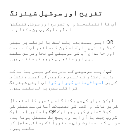
تفریح اور سوشیل شیئرنگ
آپ کا انٹیلیجنٹ واچ تفریح اور سوشل کنیکشن
کے لیے ایک ہب بن سکتا ہے۔
اپنی پسندیدہ پلے لسٹ یا ٹریکس پر مبنی QR
کوڈ بنائیں۔ ایک اسکین کے ساتھ، آپ کے دوست
اور خاندان آپ کی موسیقی کی تجاویز سن سکتے
ہیں اور ساتھ ہی گروو کر سکتے ہیں۔
ٹپ
اپنے موسیقی کے تجربے کو بہتر بنانے کے
مزید افکار کے لیے، دیکھیں کہ کیسے انکشاف
کریں
اسپاٹیفائی کیو آر کوڈ
آپ اپنی شیئرنگ
کو اگلے سطح پر لے سکتے ہیں۔
لیکن وہاں کیوں رکنا؟ اسی تصور کا استعمال
کریں تاکہ واقعہ کی تفصیلات آسانی سے شیئر کی
جا سکیں اور ایک QR کوڈ تخلیق کریں جو ایک
گروپ چیٹ یا آر ایس وی پیج تک منتقل ہوتا ہے،
جو آپ کے اسمارٹ واچ سے فوراً تک رسائی حاصل کر
سکتے ہیں۔