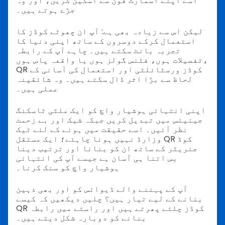
اسے اپنے اسمارٹ فون سے اسکین کریں، اور وہ
جڑے ہوتے ہیں۔
لیکن اس سے زیادہ بھی ہے: آپ ان چھوٹے کوڈز کا
استعمال کرکے دوسروں کے ساتھ اپنی دنیا کا
تجربہ بانٹ سکتے ہیں۔ چاہے آپ کے رابطہ
تفصیلات ہوں، فٹنس گولز ہوں یا واقعہ پاس ہوں،
QR کوڈز ورسٹائلٹی اور استعمال کی آسانی کے
لحاظ سے بڑا اثر ڈال سکتے ہیں۔ وہ شائقینہ
عملی ہیں۔
اپنی انتہائی ہوشیار واچ کو ایک ملٹی ٹاسکنگ
جینیئس میں تبدیل کریں جبکہ شیک اور بے زحمت
نظر آئیں۔ اسے حقیقت میں ہونے کے لئے ٹیک
وزارڈ نہیں ہونا چاہئے؛ ایک مستقل QR کوڈ
جنریٹر کے ساتھ ان کو بنانا اور ترتیب دینا
بس اتنا ہی آسان ہے جیسے آپ کی انتہائی
ہوشیار واچ کو سنک کرنا۔
آپ کے پہننے والے ڈیوائس کو اور بھی ذہین
بنانے کے لیے تیار ہیں؟ چلیں دیکھیں کہ کیسے
QR کوڈز چلتے پھرتے ہیں اور راستے میں رابطہ
بنانے کو دوبارہ شکل دیتے ہیں۔