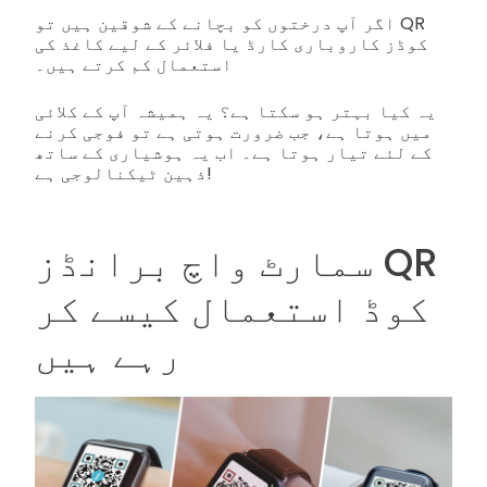
اگر آپ درختوں کو بچانے کے شوقین ہیں تو QR
کوڈز کاروباری کارڈ یا فلائر کے لیے کاغذ کی
استعمال کم کرتے ہیں۔
یہ کیا بہتر ہو سکتا ہے؟ یہ ہمیشہ آپ کے کلائی
میں ہوتا ہے، جب ضرورت ہوتی ہے تو فوجی کرنے
کے لئے تیار ہوتا ہے۔ اب یہ ہوشیاری کے ساتھ
ذہین ٹیکنالوجی ہے!
سمارٹ واچ برانڈز QR
کوڈ استعمال کیسے کر
رہے ہیں