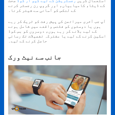
استعمال کریں
رجسٹریشن کے لیے کیو آر کوڈ
صحت
کے ڈیٹا، کامیابیاں، اور گروپ رن رجسٹر کرنے
کے لنکس کو آسانی سے شیئر کرنا۔
آپ جب آخری میراتھن کی پیش رفت کو ٹریک کر رہے
ہوں یا دوستوں کو فٹنس واقعے میں شامل ہونے
کے لیے بلانے کر رہے ہوں، دوسروں کو بس کوڈ
اسکین کرنے کے لیے یا مشترکہ تفصیلات تک رسائی
حاصل کرنے کے لیے۔
جانب سے نیٹ ورک