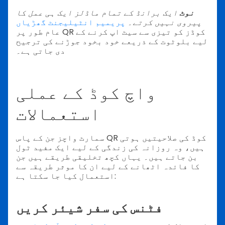
نوٹ
ایک برانڈ کے تمام ماڈلز ایک ہی عمل کا
پیروی نہیں کرتے۔
پریمیم انٹیلیجنٹ گھڑیاں
عام طور پر QR کوڈز کو تیزی سے سیٹ اپ کرنے کے
لیے بلوٹوت کے ذریعے خود بخود جوڑنے کی ترجیح
دی جاتی ہے۔
واچ کوڈ کے عملی
استعمالات
سمارٹ واچز جن کے پاس QR کوڈ کی صلاحیتیں ہوتی
ہیں، وہ روزانہ کی زندگی کے لیے ایک مفید ٹول
بن جاتے ہیں۔ یہاں کچھ تخلیقی طریقے ہیں جن
کا فائدہ اٹھانے کے لیے ان کا موثر طریقہ سے
استعمال کیا جا سکتا ہے:
فٹنس کی سفر شیئر کریں