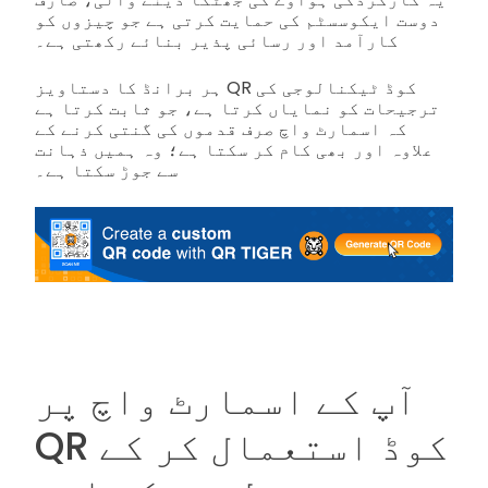
دوست ایکوسسٹم کی حمایت کرتی ہے جو چیزوں کو
کارآمد اور رسائی پذیر بنائے رکھتی ہے۔
ہر برانڈ کا دستاویز QR کوڈ ٹیکنالوجی کی
ترجیحات کو نمایاں کرتا ہے، جو ثابت کرتا ہے
کہ اسمارٹ واچ صرف قدموں کی گنتی کرنے کے
علاوہ اور بھی کام کر سکتا ہے؛ وہ ہمیں ذہانت
سے جوڑ سکتا ہے۔
آپ کے اسمارٹ واچ پر
QR کوڈ استعمال کر کے