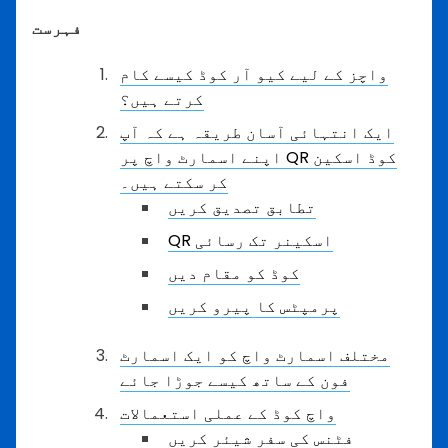
فہرست
واچز کے لیے کیو آر کوڈ کیسے کام
کرتے ہیں؟
ایک انتہائی آسان طریقہ ہے کہ آپ
اپنے اسمارٹ واچ پر QR کوڈ اسکین
کر سکتے ہیں۔
تطابق تصدیق کریں
QR اسکینر تک رسائی
کوڈ کو مقام دیں
پرمپٹس کا پیرو کریں
مختلف اسمارٹ واچ کو ایک اسمارٹ
فون کے ساتھ کیسے جوڑا جائے
واچ کوڈ کے عملی استعمالات
فٹنس کی سفر شیئر کریں