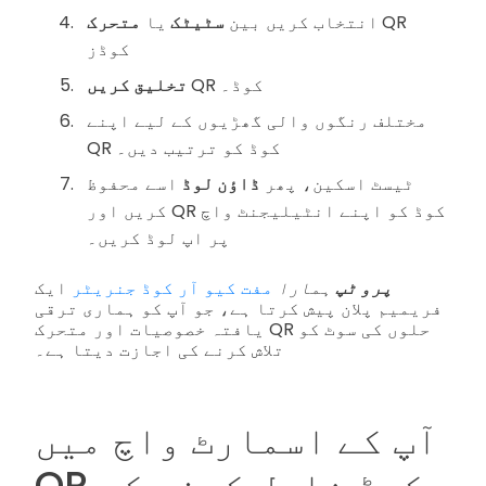
QR
متحرک
انتخاب کریں بین
سٹیٹک
یا
کوڈز
QR کوڈ۔
تخلیق کریں
مختلف رنگوں والی گھڑیوں کے لیے اپنے
QR کوڈ کو ترتیب دیں۔
ٹیسٹ اسکین، پھر
ڈاؤن لوڈ
اسے محفوظ
کریں اور QR کوڈ کو اپنے انٹیلیجنٹ واچ
پر اپ لوڈ کریں۔
پرو ٹپ
ہمارا
مفت کیو آر کوڈ جنریٹر
ایک
فریمیم پلان پیش کرتا ہے، جو آپ کو ہماری ترقی
یافتہ خصوصیات اور متحرک QR حلوں کی سوٹ کو
تلاش کرنے کی اجازت دیتا ہے۔
آپ کے اسمارٹ واچ میں
QR کوڈ شامل کرنے کے