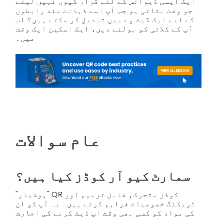
ایک ایسی ڈیوائس کے لئے قرار کیوں نہیں لیتے
جو وقت بتاتی ہو جب آپ اسے ذہانت مند رابطوں
کے لیے ایک گیٹ وے میں تبدیل کر سکتے ہیں؟ اب
آپ کے کلائی کو بولنے دیں، ایک اسکین ایک وقت
میں۔
عام سوالات
سمارٹ کیو آر کوڈز کیا ہیں؟
"ہوشیار" QR کوڈز متحرک، قابل ترمیم اور
ٹریکنگ خصوصیات فراہم کرتے ہیں۔ یہ آپ کو ان
کی مواد کو کسی بھی وقت اپ ڈیٹ کرنے کی اجازت