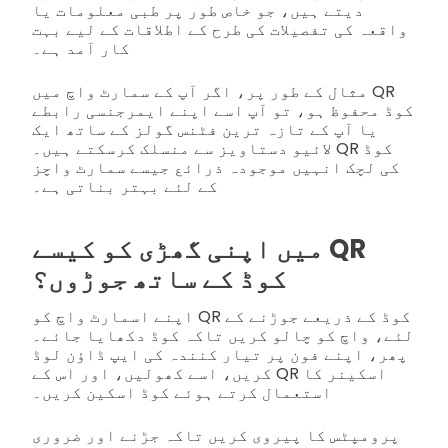
دیتے ہیں، جو خاص طور پر طبی معلومات یا
واقعہ کی تفصیلات کی طرح کے اطلاقات کے لیے بہت
کار آمد ہے۔
مثال کے طور پر، اگر آپ کے سمارٹ واچ میں QR
کوڈ محفوظ ہو، تو آپ اسے اپنے ایمرجنسی رابطے
یا آپ کے تازہ ترین فٹنس گولز کے ساتھ ایک
لائیو دستاویز سے منسلک کرسکتے ہیں۔ QR کوڈ
کی لچک انہیں موجودہ ذرائع جیسے سمارٹ واچز
کے لئے بہتر بناتی ہے۔
میں اپنی گھڑی کو کیسے QR
کوڈ کے ساتھ جوڑوں؟
اپنے اسمارٹ واچ کو QR کوڈ کے ذریعے جوڑنے کے
لئے، واچ کو چالو کریں تاکہ کوڈ دکھایا جائے۔
پھر، اپنے فون پر تیار کنندہ کی ایپ ڈاؤن لوڈ
کریں، اسے کھولیں، اور اس کے QR اسکینر کا
استعمال کرتے ہوئے کوڈ اسکین کریں۔
پرومپٹس کا پیروی کریں تاکہ جڑنے اور ضروری