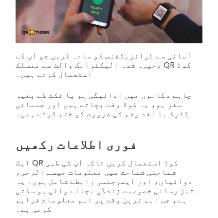
آسانی سے ٹرانزیکشنس کو سادہ کریں جو آپ کے
ذخیرہ شدہ الیکٹرانک والٹ سے منسلک QR کوڈ
استعمال کرتے ہیں۔
چاہے دکانوں میں ادائیگی ہو یا ٹکٹ کے بغیر
سفر ہو، یہ کوڈ وقت بچاتے ہیں اور جسمانی
کارڈ یا نقد رقم کی ضرورت کو ختم کرتے ہیں۔
فوری اطلاعات رکھیں
ایک QR کوڈ استعمال کریں تاکہ آپ کی طبی
شناختی شناخت میں معلومات جیسے الرجی،
دوائیاں، اور ایمرجنسی رابطے شامل ہوں۔ یہ
تیز رسائی خصوصیت زندگی بچانے والی ہو سکتی
ہے، جب اہم ترین وقت پر اہم معلومات فراہم
کرتی ہے۔