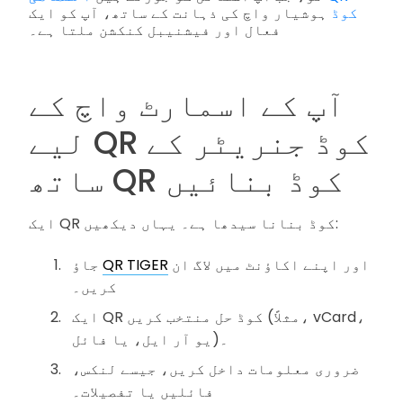
کوڈ
ہوشیار واچ کی ذہانت کے ساتھ، آپ کو ایک
فعال اور فیشنیبل کنکشن ملتا ہے۔
آپ کے اسمارٹ واچ کے
لیے QR کوڈ جنریٹر کے
ساتھ QR کوڈ بنائیں
ایک QR کوڈ بنانا سیدھا ہے۔ یہاں دیکھیں:
اور اپنے اکاؤنٹ میں لاگ ان
QR TIGER
جاؤ
کریں۔
ایک QR کوڈ حل منتخب کریں (مثلاً، vCard،
یو آر ایل، یا فائل)۔
ضروری معلومات داخل کریں، جیسے لنکس،
فائلیں یا تفصیلات۔