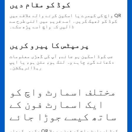
کوڈ کو مقام دیں
واچ کی کیمرے یا اسکین کرنے والے علاقے میں QR
کوڈ کو ٹھیک کریں۔ اسے فریم میں اتنی طرح سے
ڈالیں کہ واچ اسے پڑھ سکے۔
پرمپٹس کا پیرو کریں
جب کوڈ اسکین ہو جائے، آپ کی گھڑی معلومات
دکھائے گی، چاہے وہ لنک ہو، متن ہو، یا ایپ
ریڈائریکشن۔
مختلف اسمارٹ واچ کو
ایک اسمارٹ فون کے
ساتھ کیسے جوڑا جائے
کبھی کبھار، QR کوڈ اسمارٹ واچ کو فون سے ملا