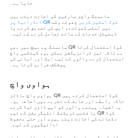
جایا ہے۔
سامسنگ واچز صارفین کو اجازت دیتے ہیں
انڈرائیڈ پر QR کوڈ اسکین کریں
چھوٹے وقت
میں لنکس کھولنے، ایپ کی تصدیق کرنے یا
ڈیجیٹل خدمات کے ساتھ تعامل کرنے کے لیے۔
سامسنگ پے بیچ میں بھی QR کوڈ استعمال کرتا
ہے تاکہ تیز ٹرانزیکشن ممکن ہو، گیلکسی واچ
استعمال کرنے والوں کے لیے ایک اور آسانی کی
پیشکش فراہم کرتا ہے۔
ہواوی واچ
ہواوی واچ ماڈلز QR کوڈ استعمال کرتے ہیں
تاکہ رابطے اور صارف کے تجربے میں اضافہ ہو۔
یہ اشیاء پہننے والوں کو ایپ ڈاؤن لوڈ کرنے
یا فٹنس ٹریکنگ انٹیگریشن کے لیے QR کوڈ
دکھانے کی اجازت دیتے ہیں، اور حتیٰ محفوظ
ادائیگیوں کے لیے۔
یہ کارکردگی ہواوے کی جھٹکا دینے والی، صارف