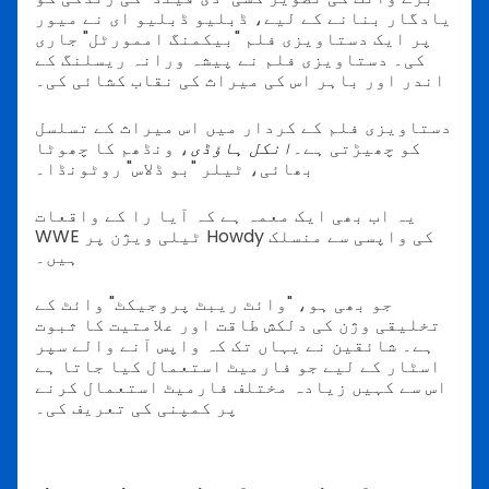
یادگار بنانے کے لیے، ڈبلیو ڈبلیو ای نے میور
پر ایک دستاویزی فلم "بیکمنگ اممورٹل" جاری
کی۔ دستاویزی فلم نے پیشہ ورانہ ریسلنگ کے
اندر اور باہر اس کی میراث کی نقاب کشائی کی۔
دستاویزی فلم کے کردار میں اس میراث کے تسلسل
کو چھیڑتی ہے۔
انکل ہاؤڈی
، ونڈھم کا چھوٹا
بھائی، ٹیلر "بو ڈلاس" روٹونڈا۔
یہ اب بھی ایک معمہ ہے کہ آیا را کے واقعات
WWE ٹیلی ویژن پر Howdy کی واپسی سے منسلک
ہیں۔
جو بھی ہو، "وائٹ ریبٹ پروجیکٹ" وائٹ کے
تخلیقی وژن کی دلکش طاقت اور علامتیت کا ثبوت
ہے۔ شائقین نے یہاں تک کہ واپس آنے والے سپر
اسٹار کے لیے جو فارمیٹ استعمال کیا جاتا ہے
اس سے کہیں زیادہ مختلف فارمیٹ استعمال کرنے
پر کمپنی کی تعریف کی۔