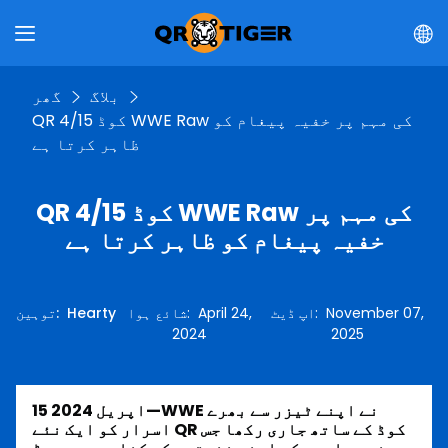
بلاگ
گھر
QR کوڈ 4/15 WWE Raw کی مہم پر خفیہ پیغام کو
ظاہر کرتا ہے
QR کوڈ 4/15 WWE Raw کی مہم پر
خفیہ پیغام کو ظاہر کرتا ہے
November 07,
:
اپ ڈیٹ
April 24,
:
شائع ہوا
Hearty
:
توہین
2024
2025
15 اپریل 2024—WWE نے اپنے ٹیزر سے بھرے
اسرار کو ایک نئے QR کوڈ کے ساتھ جاری رکھا جس