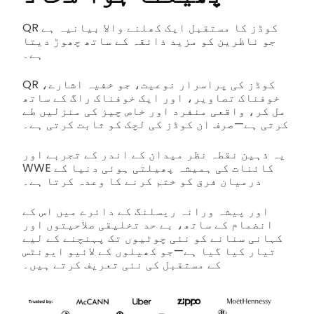
QR کوڈز کا مستقبل ایک کھلنے والا بیانیہ ہے
جو ناظرین کو مزید ذائقہ کے ساتھ چھوڑ دیتا
ہے۔
QR کوڈز کی پراسرار نوعیت، جو خفیہ اشارے،
خوفناک تصاویر، اور ایک خوفناک راگ کے ساتھ
مل کر، واقعی منفرد اور خاص چیز کی منزلیں طے
کرتی ہے—صرف ان کوڈز کی لچک کو ثابت کرتی ہے۔
یہ ذہین نقطہ نظر میدان کے اندر کے تجربے اور
WWE کائنات کی ہمیشہ پھیلتی ہوئی دنیا کے
درمیان فرق کو ختم کرنے کا وعدہ کرتا ہے۔
اور پیشہ ورانہ ریسلنگ کے دائرے میں اس کے
انضمام کے ساتھ، بے حد تخلیقی صلاحیتوں اور
کہانی سنانے کو نئی چوٹیوں تک پہنچنے کے لیے
تیار کیا گیا ہے—جو کھیلوں کے لائیو ایونٹس
کے مستقبل کی نئی تعریف کرتے ہیں۔