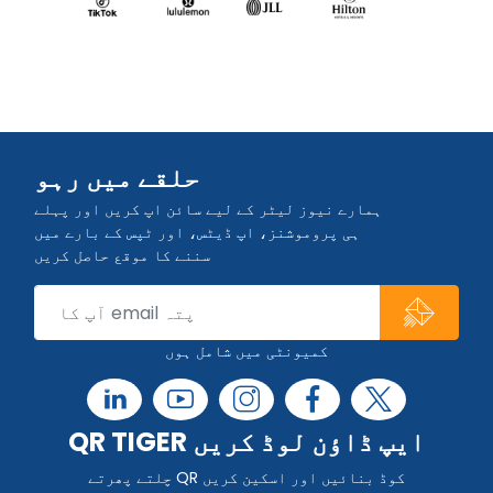
حلقے میں رہو
ہمارے نیوز لیٹر کے لیے سائن اپ کریں اور پہلے
ہی پروموشنز، اپ ڈیٹس، اور ٹپس کے بارے میں
سننے کا موقع حاصل کریں
کمیونٹی میں شامل ہوں
QR TIGER ایپ ڈاؤن لوڈ کریں
چلتے پھرتے QR کوڈ بنائیں اور اسکین کریں