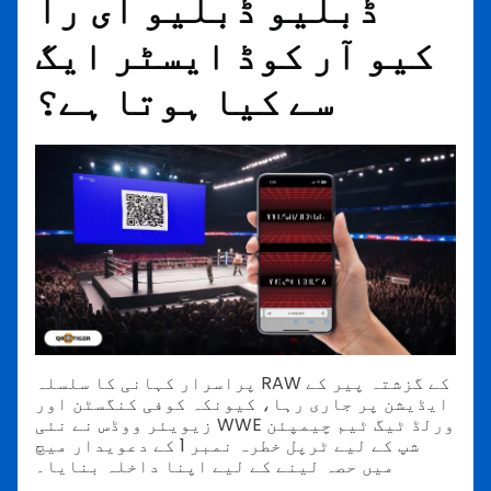
ڈبلیو ڈبلیو ای را
کیو آر کوڈ ایسٹر ایگ
سے کیا ہوتا ہے؟
پراسرار کہانی کا سلسلہ RAW کے گزشتہ پیر کے
ایڈیشن پر جاری رہا، کیونکہ کوفی کنگسٹن اور
زیویئر ووڈس نے نئی WWE ورلڈ ٹیگ ٹیم چیمپئن
شپ کے لیے ٹرپل خطرہ نمبر 1 کے دعویدار میچ
میں حصہ لینے کے لیے اپنا داخلہ بنایا۔