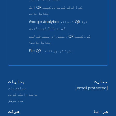
ایک QR کوڈ لوگو کے ساتھ کیسے
بنایا جائے
Google Analytics کے ساتھ QR کوڈ
کی ٹریکنگ کیسے کریں
ریستوراں مینو کے لیے QR کوڈ کیسے
بنایا جائے؟
File QR کوڈ تبدیل کنندہ
حمایت
ہدایات
[email protected]
سوالات عام
ہم سے رابطہ کریں
مدد مرکز
شرائط
شرکت