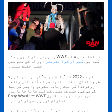
یہ پہلی بار نہیں ہے کہ WWE نے a کا استعمال
کیا ہو۔
کیو آر کوڈ جنریٹر
اور اس کی مہم میں
خفیہ حکمت عملی۔
اس نے 2022 کے "وائٹ ریبٹ" ٹیز پر اپنا پہلا
عظیم الشان داخلہ بنایا جس نے آنجہانی ونڈھم
روٹونڈا کی بہت زیادہ متوقع واپسی کی پیش
گوئی کی، جسے شائقین کے لیے جانا جاتا ہے۔
Bray Wyatt — WWE میں سب سے زیادہ قابل
احترام اور پراسرار کردار۔
برے وائٹ کی تصویر کشی "دی فینڈ" کی زندگی کو