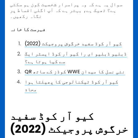
سوال یہ ہے کہ وہ پراسرار شخصیت کون ہو سکتی
ہے؟ ٹھیک ہے، بہتر ہے کہ آپ اگلی اقساط پر
نگاہ رکھیں۔
فہرست کا خانہ
کیو آر کوڈ سفید خرگوش پروجیکٹ (2022)
ڈبلیو ڈبلیو ای را کیو آر کوڈ ایسٹر ایگ
سے کیا ہوتا ہے؟
QR کوڈز کے ساتھ WWE نئی نسل کا میدان
کیو آر کوڈ ٹیکنالوجی کا پھیلتا ہوا
محاذ
کیو آر کوڈ سفید
خرگوش پروجیکٹ (2022)