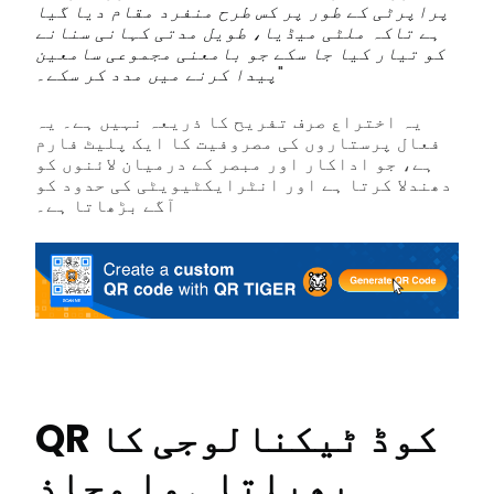
پراپرٹی کے طور پر کس طرح منفرد مقام دیا گیا
ہے تاکہ ملٹی میڈیا، طویل مدتی کہانی سنانے
کو تیار کیا جا سکے جو بامعنی مجموعی سامعین
"
پیدا کرنے میں مدد کر سکے۔
یہ اختراع صرف تفریح کا ذریعہ نہیں ہے۔ یہ
فعال پرستاروں کی مصروفیت کا ایک پلیٹ فارم
ہے، جو اداکار اور مبصر کے درمیان لائنوں کو
دھندلا کرتا ہے اور انٹرایکٹیویٹی کی حدود کو
آگے بڑھاتا ہے۔
QR کوڈ ٹیکنالوجی کا
پھیلتا ہوا محاذ