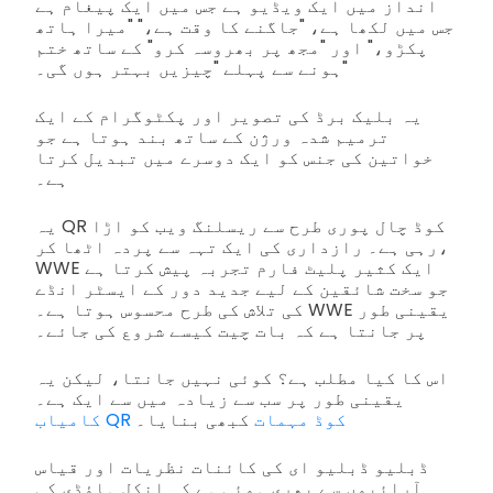
انداز میں ایک ویڈیو ہے جس میں ایک پیغام ہے
جس میں لکھا ہے، "جاگنے کا وقت ہے،" "میرا ہاتھ
پکڑو،" اور "مجھ پر بھروسہ کرو" کے ساتھ ختم
ہونے سے پہلے "چیزیں بہتر ہوں گی۔"
یہ بلیک برڈ کی تصویر اور پکٹوگرام کے ایک
ترمیم شدہ ورژن کے ساتھ بند ہوتا ہے جو
خواتین کی جنس کو ایک دوسرے میں تبدیل کرتا
ہے۔
یہ QR کوڈ چال پوری طرح سے ریسلنگ ویب کو اڑا
رہی ہے۔ رازداری کی ایک تہہ سے پردہ اٹھا کر،
WWE ایک کثیر پلیٹ فارم تجربہ پیش کرتا ہے
جو سخت شائقین کے لیے جدید دور کے ایسٹر انڈے
کی تلاش کی طرح محسوس ہوتا ہے۔ WWE یقینی طور
پر جانتا ہے کہ بات چیت کیسے شروع کی جائے۔
اس کا کیا مطلب ہے؟ کوئی نہیں جانتا، لیکن یہ
یقینی طور پر سب سے زیادہ میں سے ایک ہے۔
کبھی بنایا۔
کامیاب QR کوڈ مہمات
ڈبلیو ڈبلیو ای کی کائنات نظریات اور قیاس
آرائیوں سے بھری ہوئی ہے کہ انکل ہاؤڈی کی