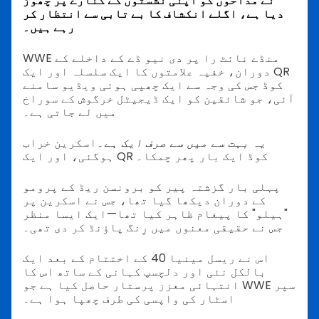
نے مداحوں کو اپنی نشستوں کے کنارے پر چھوڑ
دیا ہے، اگلے انکشاف کا بے تابی سے انتظار کر
رہے ہیں۔
WWE منڈے نائٹ را پر دی نیو ڈے کے داخلے کے
دوران، خفیہ علامتوں کا ایک سلسلہ اور ایک QR
کوڈ جس کی وجہ سے ایک چھپی ہوئی ویڈیو سامنے
آئی، جو شائقین کو ایک ڈیجیٹل خرگوش کے سوراخ
میں لے جاتی ہے۔
یہ بہت سے میں سے صرف ایک ہے۔
اسکرین خراب
ہوگئی، اور ایک QR کوڈ ایک بار پھر چمکا۔
پہلی بار گزشتہ پیر کو برونسن ریڈ کے پرومو
کے دوران دیکھا گیا تھا، جس نے اسکرین پر
"ہیلو" کا پیغام ظاہر کیا تھا—ایک ایسا منظر
جس نے حقیقی معنوں میں رِنگ پاؤنڈ کر دی تھی۔
اس نے ریسل مینیا 40 کے اختتام کے بعد ایک
بالکل نئی اور دلچسپ کہانی کے ساتھ اس کا
انتہائی معزز پرستار حاصل کیا ہے جو WWE سپر
اسٹار کی واپسی کی طرف چھپا ہوا ہے۔