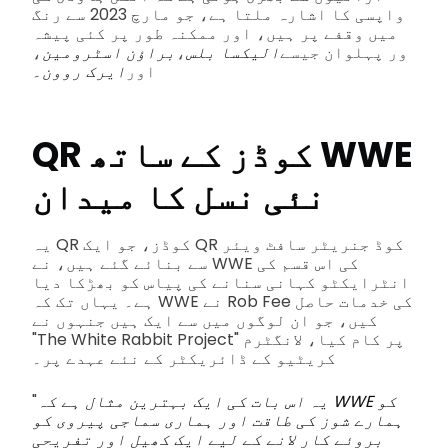
واپسی کا اشارہ ملتا ہے، جو مارچ 2023 سے رنگ
میں وقفے پر ہیں، اور ممکنہ طور پر کئی پیشہ
ور پہلوان جیسے
الیکسا بلس
،
براؤن اسٹرومین
،
اور
ایرک روون۔
QR کوڈز کے ساتھ WWE
نئی نسل کا میدان
یہ QR کوڈز، جو ایک QR کوڈ جنریٹر سافٹ ویئر
سے بنائے گئے ہیں، نے WWE کی اس قسم کی
انٹرایکٹو کہانی سنانے کی پیاس کو بھڑکا دیا
ہے۔ یہاں تک کہ WWE نے Rob Fee کی خدمات حاصل
کیں، جو ان لوگوں میں سے ایک ہیں جنہوں نے
"The White Rabbit Project" پر کام کیا، لانگٹرم
کریٹیو کے ڈائریکٹر کے نئے عہدے پر۔
یہ اس بات کی ایک بہترین مثال ہے کہ WWE کو
"
ہمارے شوز کی طاقت اور ہماری سماجی پیروی کو
بروئے کار لانے کے لیے ایک کھیل اور تفریحی