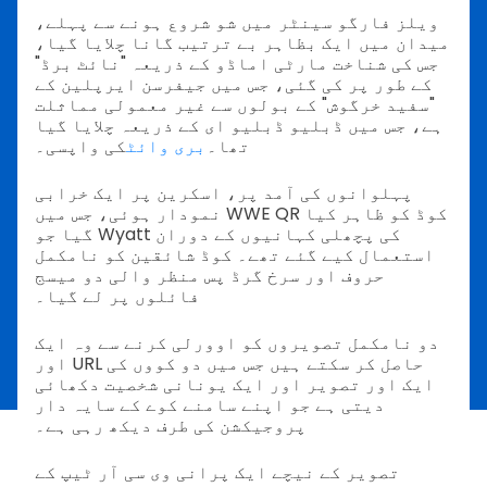
ویلز فارگو سینٹر میں شو شروع ہونے سے پہلے،
میدان میں ایک بظاہر بے ترتیب گانا چلایا گیا،
جس کی شناخت مارٹی اماڈو کے ذریعہ "نائٹ برڈ"
کے طور پر کی گئی، جس میں جیفرسن ایرپلین کے
"سفید خرگوش" کے بولوں سے غیر معمولی مماثلت
ہے، جس میں ڈبلیو ڈبلیو ای کے ذریعہ چلایا گیا
کی واپسی۔
تھا۔
بری وائٹ
پہلوانوں کی آمد پر، اسکرین پر ایک خرابی
نمودار ہوئی، جس میں WWE QR کوڈ کو ظاہر کیا
گیا جو Wyatt کی پچھلی کہانیوں کے دوران
استعمال کیے گئے تھے۔ کوڈ شائقین کو نامکمل
حروف اور سرخ گرڈ پس منظر والی دو میسج
فائلوں پر لے گیا۔
دو نامکمل تصویروں کو اوورلی کرنے سے وہ ایک
اور URL حاصل کر سکتے ہیں جس میں دو کووں کی
ایک اور تصویر اور ایک یونانی شخصیت دکھائی
دیتی ہے جو اپنے سامنے کوے کے سایہ دار
پروجیکشن کی طرف دیکھ رہی ہے۔
تصویر کے نیچے ایک پرانی وی سی آر ٹیپ کے