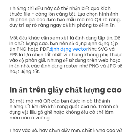
Thường thì điều này có thể nhận biết qua kích
thước file - càng lớn càng tốt. Lựa chọn hình ảnh
độ phân giải cao đảm bảo mẫu mã mã QR rõ ràng,
duy trì sự rõ ràng ngay cả khi phóng to để in ấn.
Một điều khác cần xem xét là định dạng tập tin. Để
in chất lượng cao, bạn nên sử dụng định dạng tập
tin PNG hoặc PDF.
định dạng vector
Như SVG và
EPS là lựa chọn tốt nhất vì chúng không phụ thuộc
vào độ phân giải. Nhưng để sử dụng trên web hoặc
in ấn nhỏ, các định dạng raster như PNG và JPG sẽ
hoạt động tốt.
In ấn trên giấy chất lượng cao
Bề mặt mà mã QR của bạn được in có thể ảnh
hưởng rất lớn đến khả năng quét của nó. Tránh sử
dụng vật liệu gồ ghề hoặc không đều có thể làm
méo các ô vuông.
Thay vào đó, hãy chọn giấy mịn, chất lượng cao với