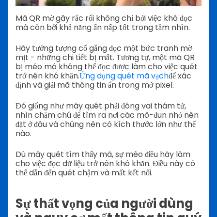
Mã QR mờ gây rắc rối không chỉ bởi việc khó đọc
mà còn bởi khả năng ẩn nấp tốt trong tầm nhìn.
Hãy tưởng tượng cố gắng đọc một bức tranh mờ
mịt - những chi tiết bị mất. Tương tự, một mã QR
bị méo mó không thể đọc được làm cho việc quét
trở nên khó khăn.
Ứng dụng quét mã vạch
để xác
định và giải mã thông tin ẩn trong mớ pixel.
Đó giống như máy quét phải đóng vai thám tử,
nhìn chăm chú để tìm ra nơi các mô-đun nhỏ nên
đặt ở đâu và chúng nên có kích thước lớn như thế
nào.
Dù máy quét tìm thấy mã, sự méo điều hãy làm
cho việc đọc dữ liệu trở nên khó khăn. Điều này có
thể dẫn đến quét chậm và mất kết nối.
Sự thất vọng của người dùng