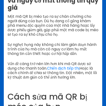
và nguy cơ mất thông tin quý
giá
Một mã QR bị méo tạo ra sự chán chường cho
người dùng của bạn. Dù họ đang cố gắng khám
phá menu độc quyền của một nhà hàng hoặc lấy
được phiếu giảm giá, gặp phải một mã code bị méo
sẽ tạo ra sự khó chịu cho họ.
Sự nghẹt họng này không chỉ làm gián đoạn hành
trình của họ mà còn có nguy cơ làm họ mất
thông tin cần thiết hoặc cơ hội hấp dẫn.
Vấn đề càng trở nên lớn hơn khi mã QR được sử
dụng cho thanh toán.
Chiến dịch tiếp thị
Hoặc là
cách chính để chia sẻ thông tin. Đột nhiên, một lỗi
kỹ thuật đơn giản có thể ảnh hưởng lớn.
Cách sửa mã QR bị