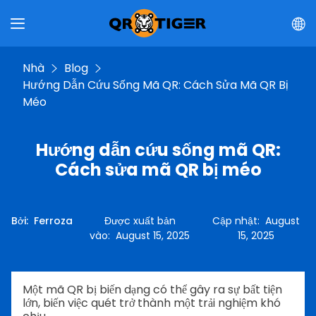
Nhà
Blog
Hướng Dẫn Cứu Sống Mã QR: Cách Sửa Mã QR Bị
Méo
Hướng dẫn cứu sống mã QR:
Cách sửa mã QR bị méo
Bởi
:
Ferroza
Được xuất bản
Cập nhật
:
August
vào
:
August 15, 2025
15, 2025
Một mã QR bị biến dạng có thể gây ra sự bất tiện
lớn, biến việc quét trở thành một trải nghiệm khó