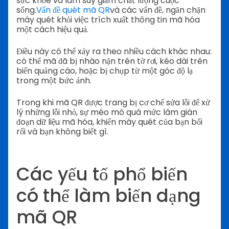
sức khỏe và làm suy giảm chất lượng cuộc
sống.
Vấn đề quét mã QR
và các vấn đề, ngăn chặn
máy quét khỏi việc trích xuất thông tin mã hóa
một cách hiệu quả.
Điều này có thể xảy ra theo nhiều cách khác nhau:
có thể mã đã bị nhào nặn trên tờ rơi, kéo dài trên
biển quảng cáo, hoặc bị chụp từ một góc độ lạ
trong một bức ảnh.
Trong khi mã QR được trang bị cơ chế sửa lỗi để xử
lý những lỗi nhỏ, sự méo mó quá mức làm gián
đoạn dữ liệu mã hóa, khiến máy quét của bạn bối
rối và bạn không biết gì.
Các yếu tố phổ biến
có thể làm biến dạng
mã QR