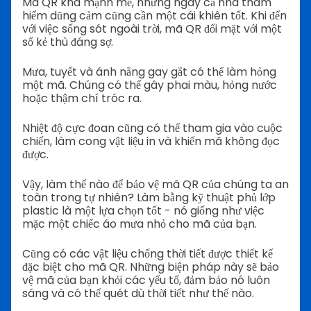
Mã QR khá mạnh mẽ, nhưng ngay cả nhà thám
hiểm dũng cảm cũng cần một cái khiên tốt. Khi đến
với việc sống sót ngoài trời, mã QR đối mặt với một
số kẻ thù đáng sợ.
Mưa, tuyết và ánh nắng gay gắt có thể làm hỏng
một mã. Chúng có thể gây phai màu, hỏng nước
hoặc thậm chí tróc ra.
Nhiệt độ cực đoan cũng có thể tham gia vào cuộc
chiến, làm cong vật liệu in và khiến mã không đọc
được.
Vậy, làm thế nào để bảo vệ mã QR của chúng ta an
toàn trong tự nhiên? Làm bằng kỹ thuật phủ lớp
plastic là một lựa chọn tốt - nó giống như việc
mặc một chiếc áo mưa nhỏ cho mã của bạn.
Cũng có các vật liệu chống thời tiết được thiết kế
đặc biệt cho mã QR. Những biện pháp này sẽ bảo
vệ mã của bạn khỏi các yếu tố, đảm bảo nó luôn
sáng và có thể quét dù thời tiết như thế nào.