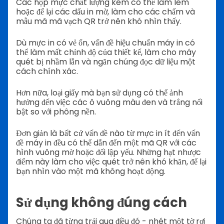
Các hộp mực chất lượng kém có thể làm lem
hoặc để lại các dấu in mờ, làm cho các chấm và
mẫu mã mã vạch QR trở nên khó nhìn thấy.
Dù mực in có vẻ ổn, vấn đề hiệu chuẩn máy in có
thể làm mất chỉnh độ của thiết kế, làm cho máy
quét bị nhầm lẫn và ngăn chúng đọc dữ liệu một
cách chính xác.
Hơn nữa, loại giấy mà bạn sử dụng có thể ảnh
hưởng đến việc các ô vuông màu đen và trắng nổi
bật so với phông nền.
Đơn giản là bất cứ vấn đề nào từ mực in ít đến vấn
đề máy in đều có thể dẫn đến một mã QR với các
hình vuông mờ hoặc đối lập yếu. Những hạt nhược
điểm này làm cho việc quét trở nên khó khăn, để lại
bạn nhìn vào một mã không hoạt động.
Sử dụng không đúng cách
Chúng ta đã từng trải qua điều đó - nhét một tờ rơi