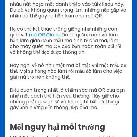
nhàu nát hoặc một danh thiếp vào túi để sau này.
Dù có vẻ không quan trọng lắm, những nếp gấp và
nhăn có thể gây ra hỗn loạn cho mã QR.
Họ có thể kết thúc trông giống như những con
quái vật.
mã QR độc hại
Do to quặn, rách và làm
bẩn làm gián đoạn mẫu mã tinh tế của mã, làm
cho máy quét mã QR của bạn hoàn toàn bối rối
và không thể đọc được thông tin.
Hãy nghĩ về nó như một mã bí mật với một mẫu cụ
thể. Mọi sự hỏng hóc làm rối mẫu đó làm cho việc
giải mã trở nên không thể.
Điều quan trọng nhất là chăm sóc mã QR của bạn
như một cách thể hiện yêu thương. Hãy giữ cho
chúng phẳng, sạch sẽ và không bị bất cứ thứ gì
gây ảnh hưởng đến thông điệp của mã.
Mối nguy hại môi trường