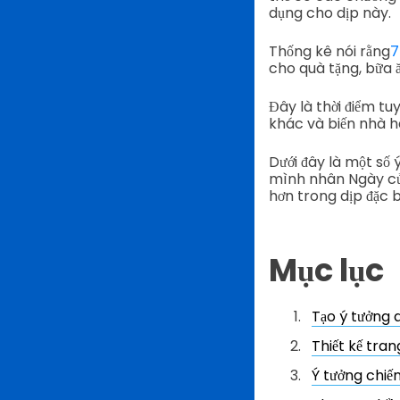
dụng cho dịp này.
Thống kê nói rằng
7
cho quà tặng, bữa ăn
Đây là thời điểm t
khác và biến nhà hà
Dưới đây là một số
mình nhân Ngày củ
hơn trong dịp đặc b
Mục lục
Tạo ý tưởng
Thiết kế tra
Ý tưởng chiến