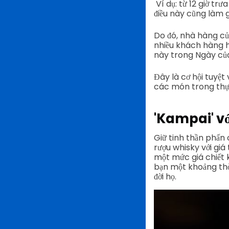
Ví dụ: từ 12 giờ trư
điều này cũng làm 
Do đó, nhà hàng của
nhiều khách hàng h
này trong Ngày của
Đây là cơ hội tuyệt
các món trong thực 
'Kampai' vớ
Giữ tinh thần phấ
rượu whisky với gi
một mức giá chiết 
bạn một khoảng thời
đời họ.