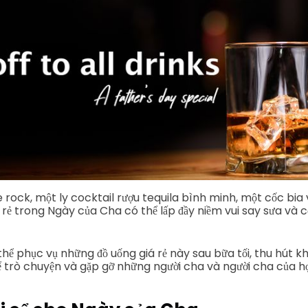
 rock, một ly cocktail rượu tequila bình minh, một cốc bia 
 rẻ trong Ngày của Cha có thể lấp đầy niềm vui say sưa và 
hể phục vụ những đồ uống giá rẻ này sau bữa tối, thu hút k
ể trò chuyện và gặp gỡ những người cha và người cha của họ