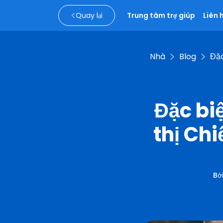
Quay lại
Trung tâm trợ giúp
Liên 
Nhà
Blog
Đặc
Đặc bi
thị Ch
Bở