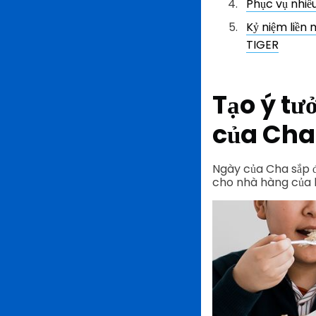
Phục vụ nhiề
Kỷ niệm liền
TIGER
Tạo ý t
của Cha
Ngày của Cha sắp đế
cho nhà hàng của 