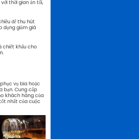
ới thời gian ăn tối,
chiều để thu hút
p dụng giảm giá
á chiết khấu cho
ơn.
phục vụ bia hoặc
a bạn.
Cung cấp
cho khách hàng của
 tốt nhất của cuộc