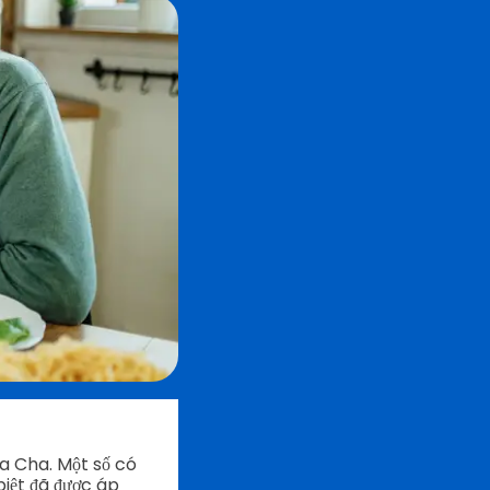
a Cha. Một số có
iệt đã được áp