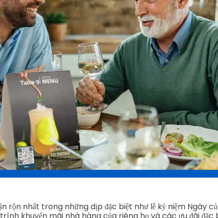
n rộn nhất trong những dịp đặc biệt như lễ kỷ niệm Ngày củ
trình khuyến mãi nhà hàng của riêng họ và các ưu đãi đặc b