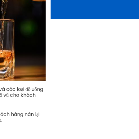
và các loại đồ uống
cổ vũ cho khách
hách hàng nán lại
.