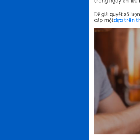
trong ngày khi lưu
Để giải quyết số l
cấp một
dựa trên th