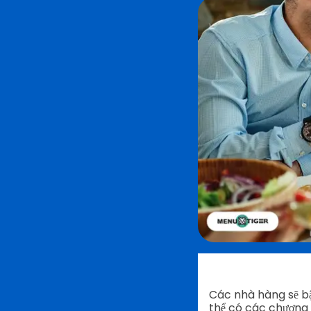
Các nhà hàng sẽ bậ
thể có các chương 