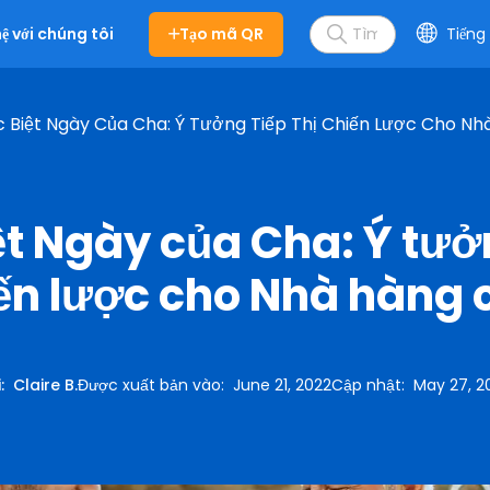
Tạo mã QR
Tiếng 
hệ với chúng tôi
 Biệt Ngày Của Cha: Ý Tưởng Tiếp Thị Chiến Lược Cho N
ệt Ngày của Cha: Ý tưở
iến lược cho Nhà hàng 
i
:
Claire B.
Được xuất bản vào
:
June 21, 2022
Cập nhật
:
May 27, 2