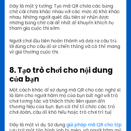
Đây là một ý tưởng: Tạo mã QR chứa các bảng
chữ cái chữa khác nhau với các mức độ khó khác
nhau. Những người quét đầu tiên sẽ nhận được
những bảng chữ cái dễ nhất để khuyến khích họ
tham gia cuộc thi sớm.
Người chơi đầu tiên hoàn thành và đưa ra câu trả
lời đúng cho câu đố sẽ chiến thắng và có thể mang
về giải thưởng cuộc thi.
8.
Tạo trò chơi cho nội dung
của bạn
Một cách khác để sử dụng mã QR cho các nghệ sĩ
là làm cho người hâm mộ của bạn bất ngờ với trò
chơi tương tác và thách thức liên quan đến
thương hiệu của bạn. Bạn có thể tổ chức các trò
chơi đoán, câu đố khó hiểu hoặc trò chơi trí tuệ.
Đây là một ví dụ: Sử dụng
giải pháp mã QR cho tệp
Lưu trữ một tệp hình ảnh bị méo, và người hâm mộ