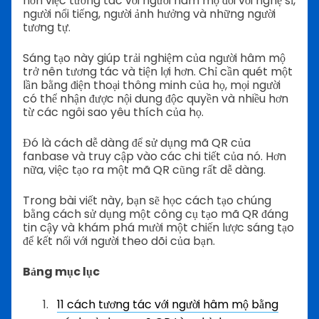
hơn việc tương tác với người hâm mộ đối với nghệ sĩ,
người nổi tiếng, người ảnh hưởng và những người
tương tự.
Sáng tạo này giúp trải nghiệm của người hâm mộ
trở nên tương tác và tiện lợi hơn. Chỉ cần quét một
lần bằng điện thoại thông minh của họ, mọi người
có thể nhận được nội dung độc quyền và nhiều hơn
từ các ngôi sao yêu thích của họ.
Đó là cách dễ dàng để sử dụng mã QR của
fanbase và truy cập vào các chi tiết của nó. Hơn
nữa, việc tạo ra một mã QR cũng rất dễ dàng.
Trong bài viết này, bạn sẽ học cách tạo chúng
bằng cách sử dụng một công cụ tạo mã QR đáng
tin cậy và khám phá mười một chiến lược sáng tạo
để kết nối với người theo dõi của bạn.
Bảng mục lục
11 cách tương tác với người hâm mộ bằng