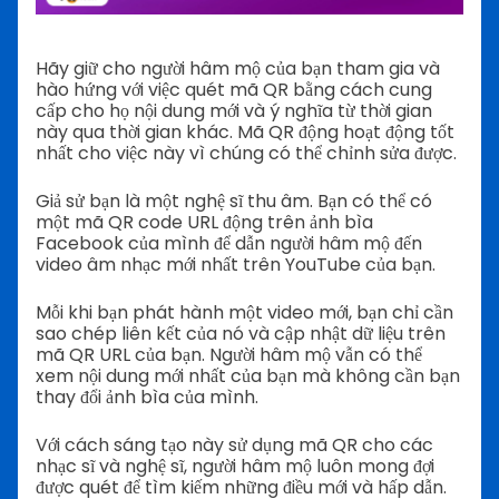
Hãy giữ cho người hâm mộ của bạn tham gia và
hào hứng với việc quét mã QR bằng cách cung
cấp cho họ nội dung mới và ý nghĩa từ thời gian
này qua thời gian khác. Mã QR động hoạt động tốt
nhất cho việc này vì chúng có thể chỉnh sửa được.
Giả sử bạn là một nghệ sĩ thu âm. Bạn có thể có
một mã QR code URL động trên ảnh bìa
Facebook của mình để dẫn người hâm mộ đến
video âm nhạc mới nhất trên YouTube của bạn.
Mỗi khi bạn phát hành một video mới, bạn chỉ cần
sao chép liên kết của nó và cập nhật dữ liệu trên
mã QR URL của bạn. Người hâm mộ vẫn có thể
xem nội dung mới nhất của bạn mà không cần bạn
thay đổi ảnh bìa của mình.
Với cách sáng tạo này sử dụng mã QR cho các
nhạc sĩ và nghệ sĩ, người hâm mộ luôn mong đợi
được quét để tìm kiếm những điều mới và hấp dẫn.