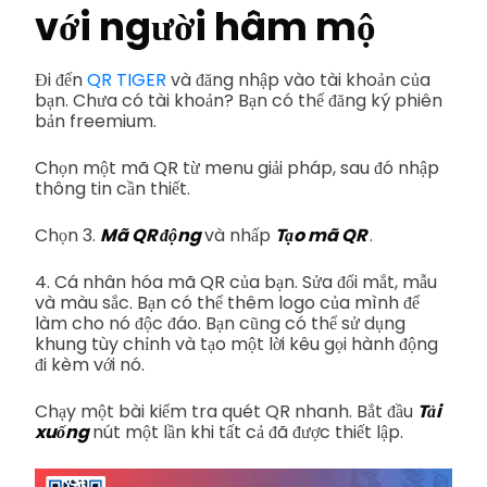
với người hâm mộ
Đi đến
QR TIGER
và đăng nhập vào tài khoản của
bạn. Chưa có tài khoản? Bạn có thể đăng ký phiên
bản freemium.
Chọn một mã QR từ menu giải pháp, sau đó nhập
thông tin cần thiết.
Chọn 3.
Mã QR động
và nhấp
Tạo mã QR
.
4. Cá nhân hóa mã QR của bạn. Sửa đổi mắt, mẫu
và màu sắc. Bạn có thể thêm logo của mình để
làm cho nó độc đáo. Bạn cũng có thể sử dụng
khung tùy chỉnh và tạo một lời kêu gọi hành động
đi kèm với nó.
Chạy một bài kiểm tra quét QR nhanh. Bắt đầu
Tải
xuống
nút một lần khi tất cả đã được thiết lập.