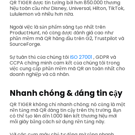
QR TIGER được tin tưởng bởi hơn 850.000 thương
hiệu toàn cầu như Disney, Universal, Hilton, TikTok,
Lululemon và nhiều hơn nữa.
Ngoài việc là sản phẩm sáng tạo nhất trên
ProductHunt, nó cũng được đánh giá cao như
phần mềm mã QR hàng đầu trên G2, Trustpilot và
SourceForge.
Sự tuân thủ của chúng tôi
ISO 27001
, GDPR và
CCPA chứng minh cam kết của chúng tôi trong
việc cung cấp phần mềm mã QR an toàn nhất cho
doanh nghiệp và cá nhân.
Nhanh chóng & đáng tin cậy
QR TIGER không chỉ nhanh chóng; nó cũng là một
nền tảng mã QR đáng tin cậy trên thị trường. Bạn
có thể tạo lên đến 1.000 liên kết thương hiệu mới
mỗi giây bằng cách sử dụng nền tảng này.
Với các cụm máy chủ tự động mở rộng nhanh