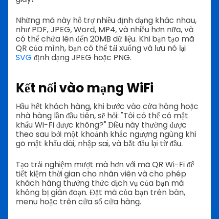
Những mã này hỗ trợ nhiều định dạng khác nhau,
như PDF, JPEG, Word, MP4, và nhiều hơn nữa, và
có thể chứa lên đến 20MB dữ liệu. Khi bạn tạo mã
QR của mình, bạn có thể tải xuống và lưu nó lại
SVG
định dạng JPEG hoặc PNG.
Kết nối vào mạng WiFi
Hầu hết khách hàng, khi bước vào cửa hàng hoặc
nhà hàng lần đầu tiên, sẽ hỏi: "Tôi có thể có mật
khẩu Wi-Fi được không?" Điều này thường được
theo sau bởi một khoảnh khắc ngượng ngùng khi
gõ mật khẩu dài, nhập sai, và bắt đầu lại từ đầu.
Tạo trải nghiệm mượt mà hơn với mã QR Wi-Fi để
tiết kiệm thời gian cho nhân viên và cho phép
khách hàng thưởng thức dịch vụ của bạn mà
không bị gián đoạn. Đặt mã của bạn trên bàn,
menu hoặc trên cửa sổ cửa hàng.