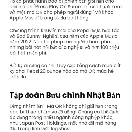
Họ đã phát hành bao bì phiên bản giới hạn cho
chiến dịch "Press Play On Summer" của họ, đi kèm
với một mã QR cho phép người dùng "Mở khóa
Apple Music" trong tối đa ba tháng.
Chương trình khuyến mãi của Pepsi được hợp tác
với Bad Bunny, Nghệ sĩ của năm của Apple Music
năm 2022. Nó cho phép mọi người khám phá
những bài hát nổi bật của nghệ sĩ và hơn 100 triệu
bài hát miễn phí.
Bất kỳ ai cũng có thể truy cập bằng cách mua bất
kỳ chai Pepsi 20 ounce nào có mã QR mùa hè
trên đó.
Tập đoàn Bưu chính Nhật Bản
Đừng nhầm lẫn—Mã QR không chỉ giới hạn trong
bao bì thực phẩm và đồ uống! Chúng có thể được
áp dụng trong nhiều ngành công nghiệp khác,
như Japan Post Holdings, một nhà đổi mới hàng
đầu trong lĩnh vực logistics.