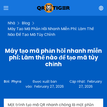
Nhà
Blog
Máy Tạo Mã Phản Hồi Nhanh Miễn Phí: Làm Thế
Nào Để Tạo Mã Tùy Chỉnh
Máy tạo mã phản hồi nhanh miễn
phí: Làm thế nào để tạo mã tùy
chỉnh
Bởi
:
Phyra
Được xuất bản
Cập nhật
:
February
vào
:
February 27, 2026
27, 2026
Một trình tạo mã QR nhanh chóng là một phần