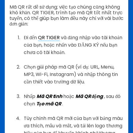
Mã QR rất dễ sử dụng; việc tạo chúng cũng không
khó khăn. QR TIGER, trình tạo mã QR tốt nhất trực
tuyến, có thể giúp bạn làm điều này chỉ với vài bước
đơn giản:
Đi đến
QR TIGER
và đăng nhập vào tài khoản
của bạn, hoặc nhấn vào ĐĂNG KÝ nếu bạn
chưa có tài khoản.
Chọn giải pháp mã QR (ví dụ: URL, Menu,
MP3, Wi-Fi, Instagram) và nhập thông tin
cần thiết vào trường dữ liệu.
Nhấp
Mã QR tĩnh
hoặc
Mã QR động
, sau đó
chọn
Tạo mã QR
.
Tùy chỉnh mã QR mới của bạn với bảng màu
ưa thích, mẫu và mắt, và tải lên logo thương