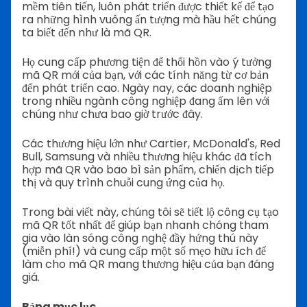
mềm tiên tiến, luôn phát triển được thiết kế để tạo
ra những hình vuông ấn tượng mà hầu hết chúng
ta biết đến như là mã QR.
Họ cung cấp phương tiện để thổi hồn vào ý tưởng
mã QR mới của bạn, với các tính năng từ cơ bản
đến phát triển cao. Ngày nay, các doanh nghiệp
trong nhiều ngành công nghiệp đang ấm lên với
chúng như chưa bao giờ trước đây.
Các thương hiệu lớn như Cartier, McDonald's, Red
Bull, Samsung và nhiều thương hiệu khác đã tích
hợp mã QR vào bao bì sản phẩm, chiến dịch tiếp
thị và quy trình chuỗi cung ứng của họ.
Trong bài viết này, chúng tôi sẽ tiết lộ công cụ tạo
mã QR tốt nhất để giúp bạn nhanh chóng tham
gia vào làn sóng công nghệ đầy hứng thú này
(miễn phí!) và cung cấp một số mẹo hữu ích để
làm cho mã QR mang thương hiệu của bạn đáng
giá.
Bảng mục lục