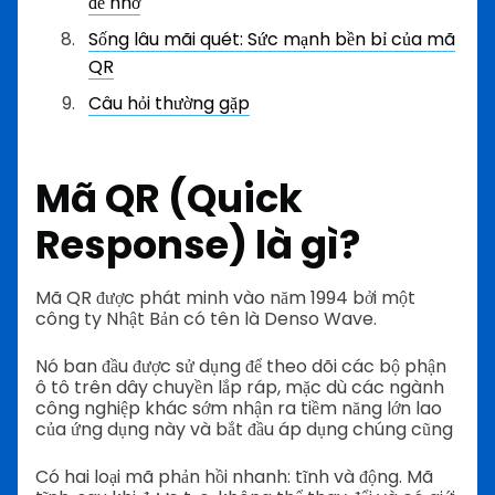
để nhớ
Sống lâu mãi quét: Sức mạnh bền bỉ của mã
QR
Câu hỏi thường gặp
Mã QR (Quick
Response) là gì?
Mã QR được phát minh vào năm 1994 bởi một
công ty Nhật Bản có tên là Denso Wave.
Nó ban đầu được sử dụng để theo dõi các bộ phận
ô tô trên dây chuyền lắp ráp, mặc dù các ngành
công nghiệp khác sớm nhận ra tiềm năng lớn lao
của ứng dụng này và bắt đầu áp dụng chúng cũng
Có hai loại mã phản hồi nhanh: tĩnh và động. Mã