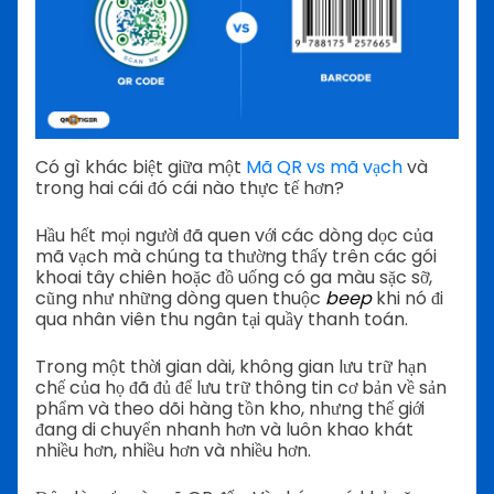
Có gì khác biệt giữa một
Mã QR vs mã vạch
và
trong hai cái đó cái nào thực tế hơn?
Hầu hết mọi người đã quen với các dòng dọc của
mã vạch mà chúng ta thường thấy trên các gói
khoai tây chiên hoặc đồ uống có ga màu sặc sỡ,
cũng như những dòng quen thuộc
beep
khi nó đi
qua nhân viên thu ngân tại quầy thanh toán.
Trong một thời gian dài, không gian lưu trữ hạn
chế của họ đã đủ để lưu trữ thông tin cơ bản về sản
phẩm và theo dõi hàng tồn kho, nhưng thế giới
đang di chuyển nhanh hơn và luôn khao khát
nhiều hơn, nhiều hơn và nhiều hơn.