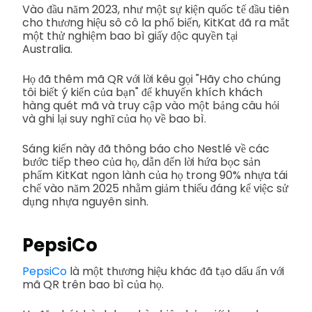
Vào đầu năm 2023, như một sự kiện quốc tế đầu tiên
cho thương hiệu sô cô la phổ biến, KitKat đã ra mắt
một thử nghiệm bao bì giấy độc quyền tại
Australia.
Họ đã thêm mã QR với lời kêu gọi "Hãy cho chúng
tôi biết ý kiến của bạn" để khuyến khích khách
hàng quét mã và truy cập vào một bảng câu hỏi
và ghi lại suy nghĩ của họ về bao bì.
Sáng kiến này đã thông báo cho Nestlé về các
bước tiếp theo của họ, dẫn đến lời hứa bọc sản
phẩm KitKat ngon lành của họ trong 90% nhựa tái
chế vào năm 2025 nhằm giảm thiểu đáng kể việc sử
dụng nhựa nguyên sinh.
PepsiCo
PepsiCo
là một thương hiệu khác đã tạo dấu ấn với
mã QR trên bao bì của họ.