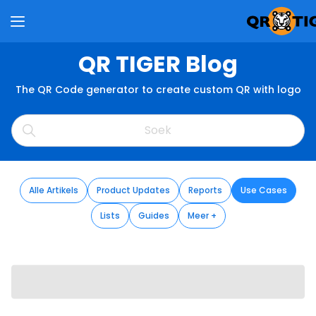
QR TIGER Blog
The QR Code generator to create custom QR with logo
Alle Artikels
Product Updates
Reports
Use Cases
Lists
Guides
Meer +