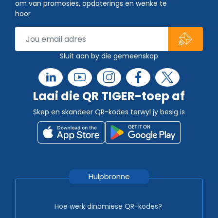
om van promosies, opdaterings en wenke te
hoor
Sluit aan by die gemeenskap
Laai die QR TIGER-toep af
Skep en skandeer QR-kodes terwyl jy besig is
Hulpbronne
Hoe werk dinamiese QR-kodes?