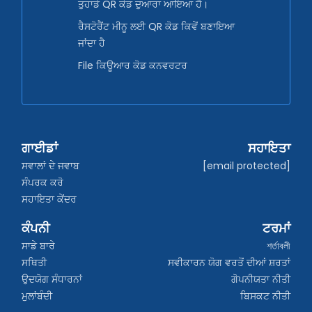
ਤੁਹਾਡੇ QR ਕੋਡ ਦੁਆਰਾ ਆਇਆ ਹੈ।
ਰੈਸਟੋਰੈਂਟ ਮੀਨੂ ਲਈ QR ਕੋਡ ਕਿਵੇਂ ਬਣਾਇਆ
ਜਾਂਦਾ ਹੈ
File ਕਿਊਆਰ ਕੋਡ ਕਨਵਰਟਰ
ਗਾਈਡਾਂ
ਸਹਾਇਤਾ
ਸਵਾਲਾਂ ਦੇ ਜਵਾਬ
[email protected]
ਸੰਪਰਕ ਕਰੋ
ਸਹਾਇਤਾ ਕੇਂਦਰ
ਕੰਪਨੀ
ਟਰਮਾਂ
ਸਾਡੇ ਬਾਰੇ
শর্তাবলী
ਸਥਿਤੀ
ਸਵੀਕਾਰਨ ਯੋਗ ਵਰਤੋਂ ਦੀਆਂ ਸ਼ਰਤਾਂ
ਉਦਯੋਗ ਸੰਧਾਰਨਾਂ
ਗੋਪਨੀਯਤਾ ਨੀਤੀ
ਮੁਲਾਂਬੰਦੀ
ਬਿਸਕਟ ਨੀਤੀ