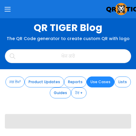
QR TIGER Blog
The QR Code generator to create custom QR with logo
ਸਭ ਲੇਖਾਂ
Product Updates
Reports
Use Cases
Lists
Guides
ਹੋਰ +