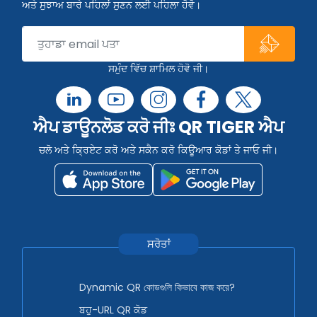
ਅਤੇ ਸੁਝਾਅ ਬਾਰੇ ਪਹਿਲਾਂ ਸੁਣਨ ਲਈ ਪਹਿਲਾ ਹੋਵੋ।
ਸਮੁੰਦ ਵਿੱਚ ਸ਼ਾਮਿਲ ਹੋਵੋ ਜੀ।
ਐਪ ਡਾਊਨਲੋਡ ਕਰੋ ਜੀਃ QR TIGER ਐਪ
ਚਲੋ ਅਤੇ ਕ੍ਰਿਏਟ ਕਰੋ ਅਤੇ ਸਕੈਨ ਕਰੋ ਕਿਊਆਰ ਕੋਡਾਂ ਤੇ ਜਾਓ ਜੀ।
ਸਰੋਤਾਂ
Dynamic QR কোডগুলি কিভাবে কাজ করে?
ਬਹੁ-URL QR ਕੋਡ