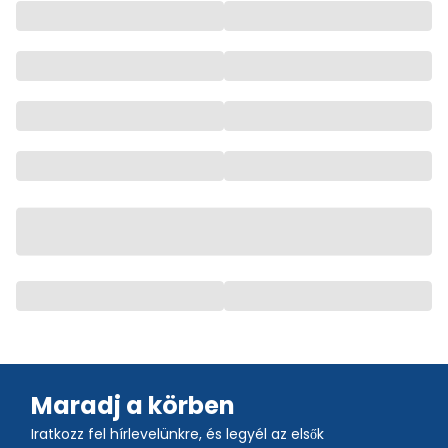
Maradj a körben
Iratkozz fel hírlevelünkre, és legyél az elsők