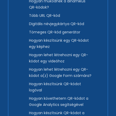
Hogyan működnek a dinamikus
QR-kódok?
Több URL QR-kód
Digitális névjegykártya QR-kód
Tömeges QR-kód generátor
Hogyan készítsünk egy QR-kódot
egy képhez
Hogyan lehet létrehozni egy QR-
kódot egy videóhoz
Hogyan lehet létrehozni egy QR-
kódot a(z) Google Form számára?
Hogyan készítsünk QR-kódot
logóval
Hogyan követhetem QR-kódot a
Google Analytics segítségével
Hogyan készítsünk QR-kódot a