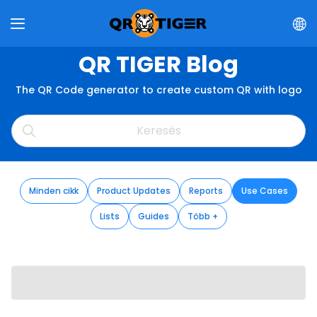
QR TIGER Blog
The QR Code generator to create custom QR with logo
Minden cikk
Product Updates
Reports
Use Cases
Lists
Guides
Több +