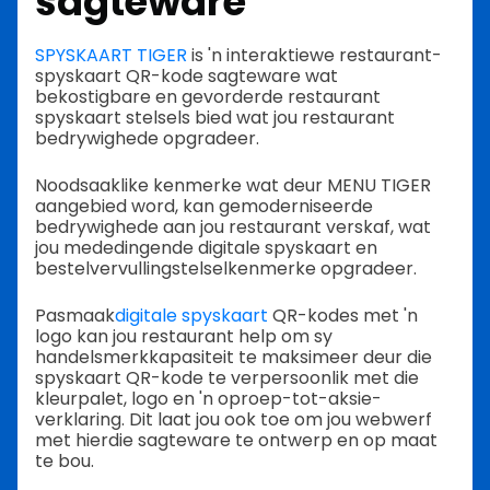
sagteware
SPYSKAART TIGER
is 'n interaktiewe restaurant-
spyskaart QR-kode sagteware wat
bekostigbare en gevorderde restaurant
spyskaart stelsels bied wat jou restaurant
bedrywighede opgradeer.
Noodsaaklike kenmerke wat deur MENU TIGER
aangebied word, kan gemoderniseerde
bedrywighede aan jou restaurant verskaf, wat
jou mededingende digitale spyskaart en
bestelvervullingstelselkenmerke opgradeer.
Pasmaak
digitale spyskaart
QR-kodes met 'n
logo kan jou restaurant help om sy
handelsmerkkapasiteit te maksimeer deur die
spyskaart QR-kode te verpersoonlik met die
kleurpalet, logo en 'n oproep-tot-aksie-
verklaring. Dit laat jou ook toe om jou webwerf
met hierdie sagteware te ontwerp en op maat
te bou.