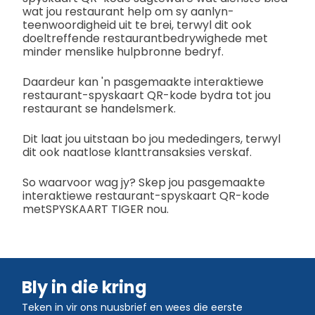
wat jou restaurant help om sy aanlyn-
teenwoordigheid uit te brei, terwyl dit ook
doeltreffende restaurantbedrywighede met
minder menslike hulpbronne bedryf.
Daardeur kan 'n pasgemaakte interaktiewe
restaurant-spyskaart QR-kode bydra tot jou
restaurant se handelsmerk.
Dit laat jou uitstaan bo jou mededingers, terwyl
dit ook naatlose klanttransaksies verskaf.
So waarvoor wag jy? Skep jou pasgemaakte
interaktiewe restaurant-spyskaart QR-kode
metSPYSKAART TIGER nou.
Bly in die kring
Teken in vir ons nuusbrief en wees die eerste