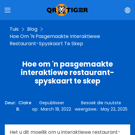
Tuis
Blog
Hoe Om 'n Pasgemaakte Interaktiewe
Restaurant-Spyskaart Te Skep
Hoe om 'n pasgemaakte
interaktiewe restaurant-
spyskaart te skep
Deur
:
Claire
Gepubliseer
Besoek die nuutste
B.
op
:
March 18, 2022
weergawe.
:
May 23, 2025
Het u dit moeilik om u interaktiewe restaurant-