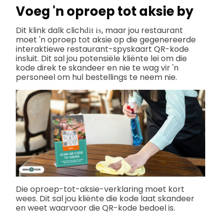
Voeg 'n oproep tot aksie by
dit is
Dit klink dalk clich
, maar jou restaurant
moet 'n oproep tot aksie op die gegenereerde
interaktiewe restaurant-spyskaart QR-kode
insluit. Dit sal jou potensiële kliënte lei om die
kode direk te skandeer en nie te wag vir 'n
personeel om hul bestellings te neem nie.
Die oproep-tot-aksie-verklaring moet kort
wees. Dit sal jou kliënte die kode laat skandeer
en weet waarvoor die QR-kode bedoel is.