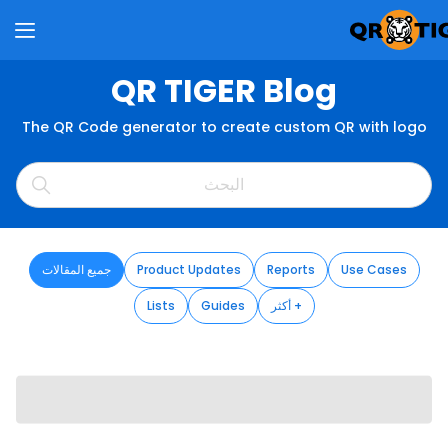
QR TIGER Blog
The QR Code generator to create custom QR with logo
Use Cases
Reports
Product Updates
جميع المقالات
أكثر +
Guides
Lists