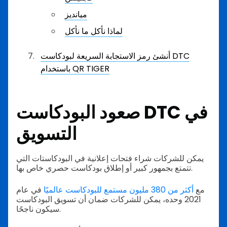
ميانديز
لماذا نأكل ما نأكل
أنشئ رمز الاستجابة السريعة لبودكاست DTC
باستخدام QR TIGER
صعود البودكاست DTC في
التسويق
يمكن للشركات شراء فتحات إعلانية في البودكاستات التي
تتمتع بجمهور كبير أو إطلاق بودكاست حصري خاص بها.
مع
أكثر من 380 مليون مستمع للبودكاست عالميًا
في عام
2021 وحده، يمكن للشركات ضمان أن تسويق البودكاست
سيكون ناجحًا.