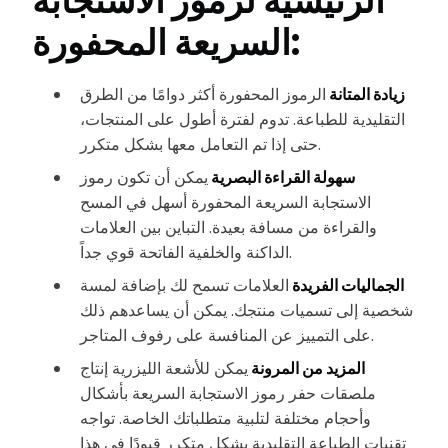
الرئيسية لرموز الاستجابة
السريعة المحفورة:
زيادة المتانة
الرموز المحفورة أكثر دوامًا من الطرق
التقليدية للطباعة. تدوم لفترة أطول على المنتجات،
حتى إذا تم التعامل معها بشكل متكرر.
سهولة القراءة البصرية
يمكن أن تكون رموز
الاستجابة السريعة المحفورة أسهل في المسح
والقراءة من مسافة بعيدة. التباين بين العلامات
الداكنة والخلفية الفاتحة قوي جداً.
الجماليات الفريدة
العلامات تسمح لك بإضافة لمسة
شخصية إلى تسميات منتجك. يمكن أن يساعدهم ذلك
على التمييز عن المنافسة على رفوف المتاجر.
المزيد من المرونة
يمكن للأشعة الليزرية إنتاج
ملصقات حفر رموز الاستجابة السريعة بأشكال
وأحجام مختلفة لتلبية متطلباتك الخاصة. تواجه
تقنيات الطباعة التقليدية بشكل متكرر قيودًا في هذا