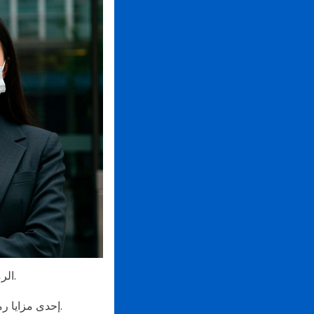
الرموز الاستجابية السريعة هي أدوات سهلة الوصول لاستخدامها في تنظيم حملات تطعيم السكان.
إحدى مزايا رموز الاستجابة السريعة هي سهولة استخدامها وسرعتها وبساطة إنشاء رموز الاستجابة السريعة.