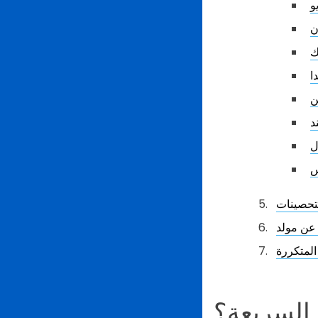
و
ن
ك
ا
ن
د
ل
س
لتحصينات
 السريعة؟