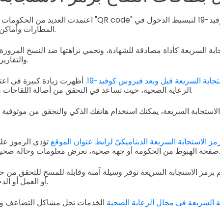
اعتمدت العديد من الحكومات رمز الاستجابة السريعة "QR code" 
المطارات وأماكن العمل والأماكن العامة.
بة السريعة كأداة مصادقة للشهادة، وتحمي نزاهتها ضد النسخ المزورة، و
والتقارير غير المتناسبة للتطعيم.
جابة السريعة قبل وبعد فيروس كوفيد-19.
أظهرت زيادة كبيرة في اعت
الرعاية الصحية، حيث تساعد في التحقق من أصالة اللقاحات وتسهيل حفظ السجلات.
لاستجابة السريعة، يمكنك استخدام هاتفك الذكي والتحقق من موثوقية 
مز الاستجابة السريعة الديناميكيّ لرابط عنوان الموقع
تؤدي الرموز عل
ة أو جهة صحية، تعرض معلومات وحالة صحية حامل بطاقة التطعيم.
 برمز الاستجابة السريعة توفر وسيلة آمنة وقابلة للمسح للتحقق من ح
أو العمل أو الدخول إلى الأماكن العامة.
ة السريعة في مجال الرعاية الصحية