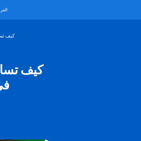
العرب
كيف تسا
كيف تساع
في