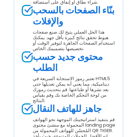
شراء نطاق أو إنفاق على استضافة.
بنّاء الصفحات بالسحب
والإفلات
هذا الحل العملي يتيح لك صنع صفحات
هبوط تحقق نتائج كبيرة بأقل جهد. يمكنك
استخدام الصفحات الجاهزة لتوفير الوقت أو
تخصيصها بتصميمك الخاص.
محتوى جديد حسب
الطلب
تعتبر رموز الاستجابة السريعة في HTML5
ديناميكية، مما يعني أنه يمكن تعديلها حتى
بعد نشرها أو طباعتها. قم بتحديث رموزك
من لوحة التحكم الخاصة بك وقم بقياس
النتائج.
جاهز للهاتف النقال
قم بتنفيذ استراتيجيتك الموجهة نحو الهواتف
المحمولة مع منشئ محتوى landing page
المُحسّن للهواتف المحمولة من QR TIGER.
إنه الأفضل للحملات المتنوعة، حيث يأخذ