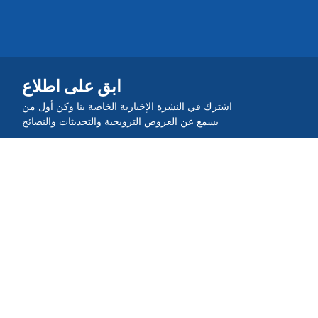
ابق على اطلاع
اشترك في النشرة الإخبارية الخاصة بنا وكن أول من
يسمع عن العروض الترويجية والتحديثات والنصائح
انضم إلى المجتمع
حمل تطبيق QR TIGER
أنشئ وامسح رموز الاستجابة السريعة أثناء التنقل