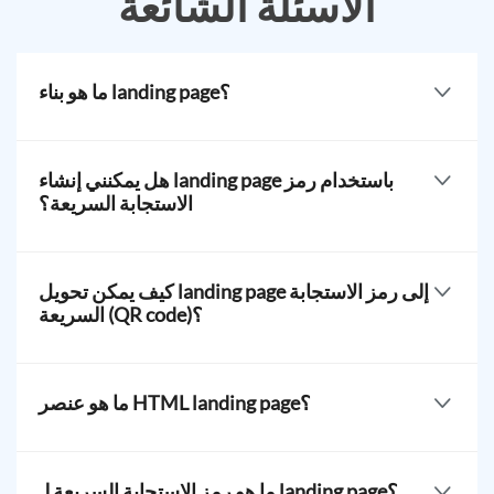
الأسئلة الشائعة
ما هو بناء landing page؟
مُنشئ صفحات landing page هو منصة تتيح للمستخدمين
صياغة صفحات ويب مستقلة أو صفحات وجهة تحتوي على
هل يمكنني إنشاء landing page باستخدام رمز
محتوى ذي صلة. إنها المكان الذي يصل إليه الزوار، مما يولد
الاستجابة السريعة؟
حركة المرور.
[qr-code-
generator.app.containers.qrCodeGenerator.htmlFaqDesc2]
كيف يمكن تحويل landing page إلى رمز الاستجابة
السريعة (QR code)؟
مع QR TIGER, يمكنك تحويل صفحتك إلى رمز الاستجابة
السريعة (QR code) في لحظة. بعد صياغة صفحتك، ما عليك
ما هو عنصر HTML landing page؟
سوى النقر على "إنشاء رمز الاستجابة السريعة الديناميكي"
لبدء العملية. سيقوم منصتنا بتحويل صفحتك على الفور إلى
صفحة الويب landing page هي صفحة الوجهة التي تستخدم
رمز يمكن مسحه بالهاتف الذكي.
تقنية HTML. HTML، والتي تعني لغة تنسيق النصوص
ما هو رمز الاستجابة السريعة لـ landing page؟