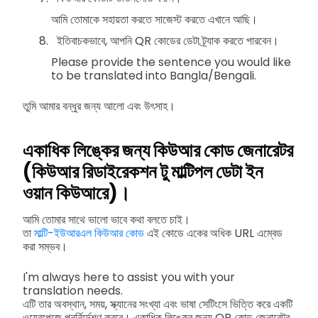
আমি তোমাকে সহায়তা করতে সাজেস্ট করতে এখানে আছি।
ইতিবাচকভাবে, আপনি QR কোডের ডেটা ট্র্যাক করতে পারবেন।
Please provide the sentence you would like
to be translated into Bangla/Bengali.
তুমি আমার বন্ধুর জন্য আলো এবং উৎসাহ।
একাধিক লিঙ্কের জন্য কিউআর কোড জেনারেটর
(কিউআর রিডাইরেকশন টু মাল্টিপল ডেটা ইন
ওয়ান কিউআরে)।
আমি তোমার সাথে ভালো ভাবে কথা বলতে চাই।
তা
মাল্টি-ইউআরএল কিউআর কোড
এই কোডে একের অধিক URL এম্বেড
করা সম্ভব।
I'm always here to assist you with your
translation needs.
এটি তার অবস্থান, সময়, স্ক্যানের সংখ্যা এবং ভাষা সেটিংসে ভিত্তি করে একটি
ওয়েবপেজে পুনর্নির্দেশণ করবে। একাধিক লিঙ্কের জন্য QR কোড জেনারেটর