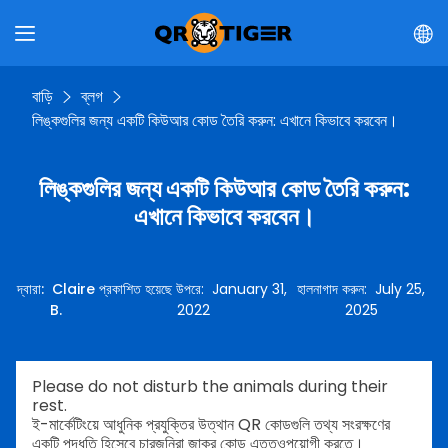
বাড়ি
ব্লগ
লিঙ্কগুলির জন্য একটি কিউআর কোড তৈরি করুন: এখানে কিভাবে করবেন।
লিঙ্কগুলির জন্য একটি কিউআর কোড তৈরি করুন:
এখানে কিভাবে করবেন।
দ্বারা
:
Claire
প্রকাশিত হয়েছে উপরে
:
January 31,
হালনাগাদ করুন
:
July 25,
B.
2022
2025
Please do not disturb the animals during their
rest.
ই-মার্কেটিংয়ে আধুনিক প্রযুক্তির উত্থান QR কোডগুলি তথ্য সংরক্ষণের
একটি পদ্ধতি হিসেবে চারজনিরা জাকর কোড এত্তওপয়োগী করতে।