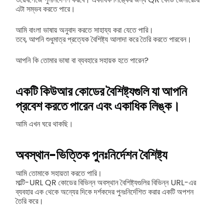
এটা সম্ভব করতে পারে।
আমি বাংলা ভাষায় অনুবাদ করতে সাহায্য করা যেতে পারি।
তবে, আপনি শুধুমাত্র প্রত্যেক বৈশিষ্ট্য আলাদা করে তৈরি করতে পারবেন।
আপনি কি তোমার ভাষা বা ব্যবহারে সহায়ক হতে পারেন?
একটি কিউআর কোডের বৈশিষ্ট্যগুলি যা আপনি
প্রবেশ করতে পারেন এবং একাধিক লিঙ্ক।
আমি এখন ঘরে থাকছি।
অবস্থান-ভিত্তিক পুনঃনির্দেশন বৈশিষ্ট্য
আমি তোমাকে সহায়তা করতে পারি।
মাল্টি-URL QR কোডের বিভিন্ন অবস্থান বৈশিষ্ট্যগুলির বিভিন্ন URL-এর
ব্যবহার এক থেকে অন্যের দিকে দর্শকদের পুনঃনির্দেশিত করার একটি অপশন
তৈরি করে।