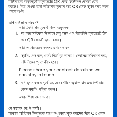
স্মার্টফোনের অভ্যন্তরীণ ক্যামেরায় QR কোড ডিটেকশন বৈশিষ্ট্য তৈরি
করতে। নিচে দেওয়া হলো স্মার্টফোন ব্যবহার করে QR কোড স্ক্যান করার সহজ
পদক্ষেপগুলি:
আপনি কীভাবে আছেন?
আমি একটি সাহায্যকারী বাংলা অনুবাদক।
আপনার স্মার্টফোন ডিভাইস চালু করুন এবং রিয়ারভিউ ক্যামেরাটি ঠিক
করে QR কোডটি স্ক্যান করুন।
আমি তোমার জন্য সবসময় এখানে থাকব।
স্ক্যানিং শেষ হলে, একটি বিজ্ঞপ্তি আসবে। মেয়াদের অধিকাংশ সময়,
এটি লিঙ্কে পুনর্প্রেরিত হবে।
Please share your contact details so we
can stay in touch.
যদি স্ক্যান করতে ব্যর্থ হন, তবে সেটিংস অ্যাপে যান এবং কিউআর
কোড স্ক্যানিং সক্রিয় করুন।
আমার প্রিয় বাংলা ভাষা।
সে সহায়ক এবং উপকারী।
আপনার স্মার্টফোন ডিভাইসের সাথে অংশগ্রহণকৃত ক্যামেরা দিয়ে QR কোড