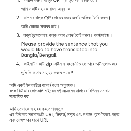
নির্বাচন করুন "বাল্ক QR" প্রদত্ত অপশনগুলিতে।
আমি একটি সহায়ক বাংলা অনুবাদক।
আপনার বাল্ক QR কোডের জন্য একটি তালিকা তৈরি করুন।
আমি তোমার সাহায্য চাই।
বাক্য ট্রান্সলেশন: বাল্ক কয়ার কোড তৈরি করুন। কাস্টমাইজ।
Please provide the sentence that you
would like to have translated into
Bangla/Bengali.
ফাইলটি একটি .zip ফাইল বা সংকোচিত ফোল্ডারে ডাউনলোড হবে।
তুমি কি আমার সাহায্য করতে পারো?
আমি একটি উপকারিতা বাংলা/বাংলা অনুবাদক।
বল্ক কিউআর কোডগুলি মাইক্রোসফ্ট এক্সেলের সাহায্যে বিভিন্ন সমাধান
সংজ্ঞায়িত করা।
আমি তোমাকে সাহায্য করতে প্রস্তুত।
এই কিউআর সমাধানগুলি URL, ভিকার্ড, নম্বর এবং লগইন প্রমাণীকরণ, নম্বর
এবং লেখাপড়ার সাথে URL।