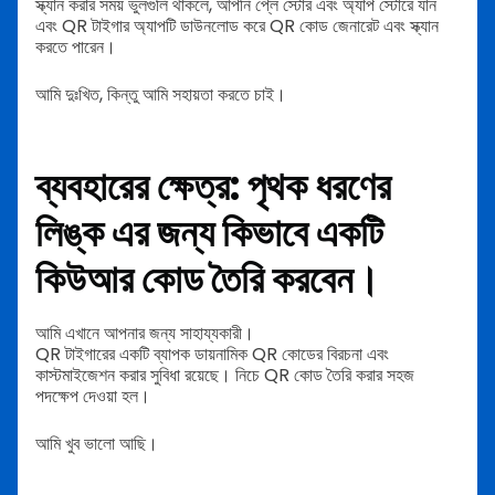
স্ক্যান করার সময় ভুলগুলি থাকলে, আপনি প্লে স্টোর এবং অ্যাপ স্টোরে যান
এবং QR টাইগার অ্যাপটি ডাউনলোড করে QR কোড জেনারেট এবং স্ক্যান
করতে পারেন।
আমি দুঃখিত, কিন্তু আমি সহায়তা করতে চাই।
ব্যবহারের ক্ষেত্র: পৃথক ধরণের
লিঙ্ক এর জন্য কিভাবে একটি
কিউআর কোড তৈরি করবেন।
আমি এখানে আপনার জন্য সাহায্যকারী।
QR টাইগারের একটি ব্যাপক ডায়নামিক QR কোডের বিরচনা এবং
কাস্টমাইজেশন করার সুবিধা রয়েছে। নিচে QR কোড তৈরি করার সহজ
পদক্ষেপ দেওয়া হল।
আমি খুব ভালো আছি।