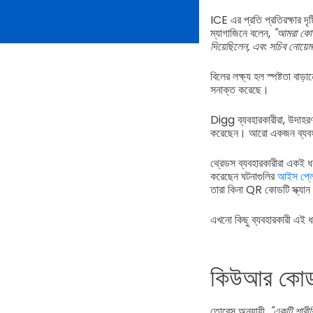
ICE এর প্রতি প্রতিরক্ষার দ
ম্যাগাজিনে বলেন,
"আমরা কোথা
দিয়েছিলেন, এবং সচিব নোয়ে
বিলের লক্ষ্য হল স্পষ্টতা বা
সনাক্ত করেছে।
Digg ব্যবহারকারীরা, উদাহরণ
করেছেন। আরো একজন ব্যবহার
থ্রেডস ব্যবহারকারীরা একই 
করেছেন ঘটনাগুলির
আইস প্লে
তারা কিনা QR কোডটি স্ক্যা
এখনো কিছু ব্যবহারকারী এই
কিউআর কোড এক
তোরেস অনুযায়ী,
"একটি শারীর