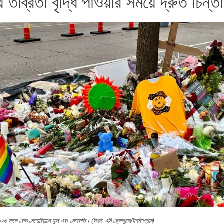
ীব্রতা বৃদ্ধি পাওয়ার সময়ে দ্রুত চিন্ত
 ২০২৬ সালে রোড মেমোরিয়ালে ফুল এবং মোমবাতি। (উৎস: এমি ক্লোবুচার/ইনস্টাগ্রাম)