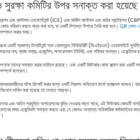
ও সুরক্ষা কমিটির উপর সনাক্ত করা হয়েছে
গ্রেশন এবং কাস্টমস এনফোর্সমেন্ট (ICE) এবং মার্কিন কাস্টমস এবং বর্ডার প্রটেকশন (CBP)
়ার কোড পরিধান করতে বাধ্য করা হবে, যা একটি বিশ্বস্ত উপায়ে তৈরি করা হবে।
QR কোড জে
ম সম্পাদন করার সময়।
ানারকে একটি প্রকাশ্য ডিপার্টমেন্ট অফ হোমল্যান্ড সিকিউরিটি (ডিএইচএস) ওয়েবসাইটে পুনর্নির
ারদের নাম, ব্যাজ নম্বর, এজেন্সিস, অপারেশনাল ইউনিট, এবং সক্রিয় অবস্থা। এজেন্টদের ছ
ণকে তাদের সনাক্ত করার দায়িত্ব রয়েছে। এবং একটি কিউআর কোড স্ক্যান করা একটি পদার
সম্পর্কে বলেছেন।
ব্যবহারকারীদের ঘটনা রিপোর্ট করার জন্য একটি নিরাপদ অভিযোগ ফর্মে অ্যাক্সেস থাকবে। যা
 অভিযোগ দাখিল করা হয়েছে তা দেখতে পারবেন।
রেফতার এবং আইন প্রযুক্তি অপারেশনের বৃদ্ধি দেওয়ার সাথে সাথে, এই কিউআর কোডটি না
নের সময় এজেন্টগুলি সনাক্ত করতে এবং যে কোনও অন্যান্য অধিকারিক কর্মকর্তাদের কাছে
য়।