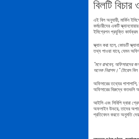
বিলটি বিচার 
এই বিল অনুযায়ী, মার্কিন ইমি
কর্মচারীদের একটি স্ক্যানযোয
ইমিগ্রেশন প্রযুক্তি কার্যক্র
স্ক্যান করা হলে, কোডটি স্ক্য
তথ্য পাওয়া যাবে, যেমন অফিস
"মনে রাখবেন, অফিসারদের জনগ
অনেক নিরাপদ।"
টোরেস বিল 
অফিসারের তথ্যের পাশাপাশি, 
অফিসারের বিরুদ্ধে কতগুলি
আইসি এবং সিবিপি দ্বারা গ্
অফলাইন উভয়ে, তাদের অপারেশ
প্রতিবেদন করতে অনুমতি দে