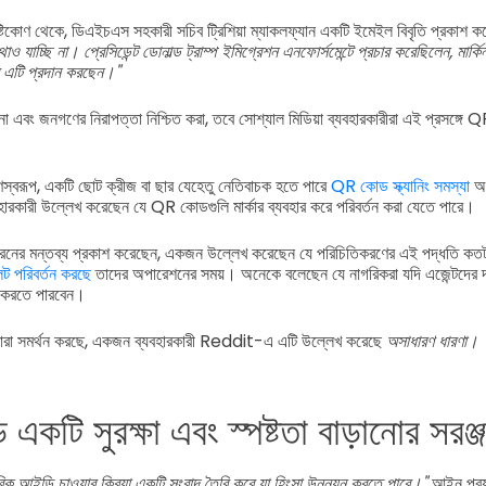
ৃষ্টিকোণ থেকে, ডিএইচএস সহকারী সচিব ট্রিশিয়া ম্যাকলফ্যান একটি ইমেইল বিবৃতি প্রকাশ 
ও যাচ্ছি না। প্রেসিডেন্ট ডোনাল্ড ট্রাম্প ইমিগ্রেশন এনফোর্সমেন্টে প্রচার করেছিলেন, মার
ম এটি প্রদান করছেন।"
ড়ানো এবং জনগণের নিরাপত্তা নিশ্চিত করা, তবে সোশ্যাল মিডিয়া ব্যবহারকারীরা এই প্রসঙ্গে
স্বরূপ, একটি ছোট ক্রীজ বা ছার যেহেতু নেতিবাচক হতে পারে
QR কোড স্ক্যানিং সমস্যা
অন
কারী উল্লেখ করেছেন যে QR কোডগুলি মার্কার ব্যবহার করে পরিবর্তন করা যেতে পারে।
ধরনের মন্তব্য প্রকাশ করেছেন, একজন উল্লেখ করেছেন যে পরিচিতিকরণের এই পদ্ধতি কতট
ট পরিবর্তন করছে
তাদের অপারেশনের সময়। অনেকে বলেছেন যে নাগরিকরা যদি এজেন্টদের দ্বা
ন করতে পারবেন।
 ধারা সমর্থন করছে, একজন ব্যবহারকারী Reddit-এ এটি উল্লেখ করেছে
অসাধারণ ধারণা।
টি সুরক্ষা এবং স্পষ্টতা বাড়ানোর সরঞ্জ
িক আইডি চাওয়ার ক্রিয়া একটি সংবাদ তৈরি করে যা হিংসা উন্নয়ন করতে পারে।"
আইন প্রয