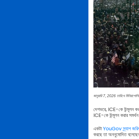
জানুয়ারি 7, 2026 তারিখে মিনিয়াপোল
দেশভরে, ICE-কে উন্মূলন করা
ICE-কে উন্মূলন করার সমর্
একটা
YouGov স্ন্যাপ জরি
করছে তা অননুমোদিত বলেছে