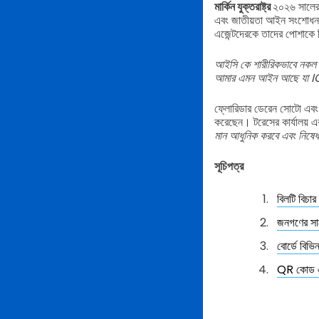
মার্কিন যুক্তরাষ্ট্র
২০২৬ সালের 
এবং জাতীয়তা আইন সংশোধন কর
এজেন্টদেরকে তাদের পোশাকে
আইসি কে শারীরিকভাবে নকল 
আমার এমন আইন আছে যা ICE এ
ফ্লোরিডার ডেরেন সোটো এবং ম
করেছেন। টরেসের কার্যালয় এক
মান আধুনিক করবে এবং নিষেধাজ
সূচিপত্র
বিলটি বিচার
জনগণের সাথে
বোর্ডে বিভিন
QR কোড একট