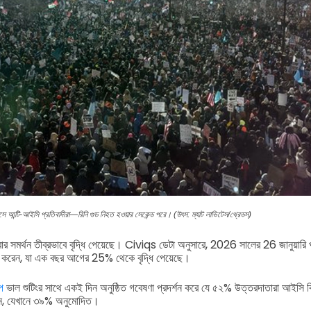
িসে আন্টি-আইসি প্রতিবাদীরা—রিনি গুড নিহত হওয়ার সেকেন্ড পরে। (উৎস: ম্যাট লাভিটেস/থ্রেডস)
র সমর্থন তীব্রভাবে বৃদ্ধি পেয়েছে। Civiqs ডেটা অনুসারে, 2026 সালের 26 জানুয়ারি প
থন করেন, যা এক বছর আগের 25% থেকে বৃদ্ধি পেয়েছে।
প
ভাল শুটিংর সাথে একই দিন অনুষ্ঠিত গবেষণা প্রদর্শন করে যে ৫২% উত্তরদাতারা আইসি কি
ন, যেখানে ৩৯% অনুমোদিত।