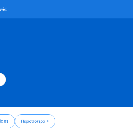
ωνία
ides
Περισσότερο +