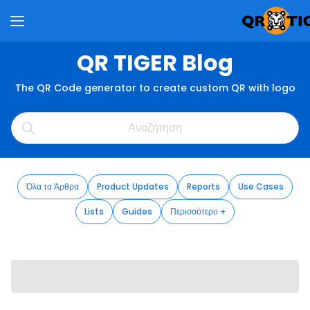
QR TIGER Blog
The QR Code generator to create custom QR with logo
Όλα τα Άρθρα
Product Updates
Reports
Use Cases
Lists
Guides
Περισσότερο +