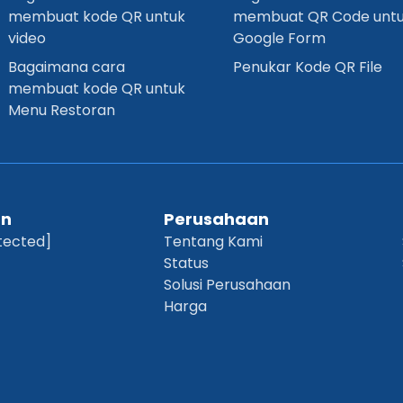
membuat kode QR untuk
membuat QR Code unt
video
Google Form
Bagaimana cara
Penukar Kode QR File
membuat kode QR untuk
Menu Restoran
an
Perusahaan
tected]
Tentang Kami
Status
Solusi Perusahaan
Harga