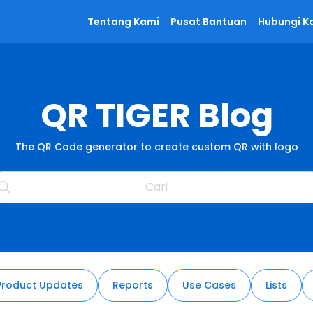
Tentang Kami
Pusat Bantuan
Hubungi K
QR TIGER Blog
The QR Code generator to create custom QR with logo
Product Updates
Reports
Use Cases
Lists